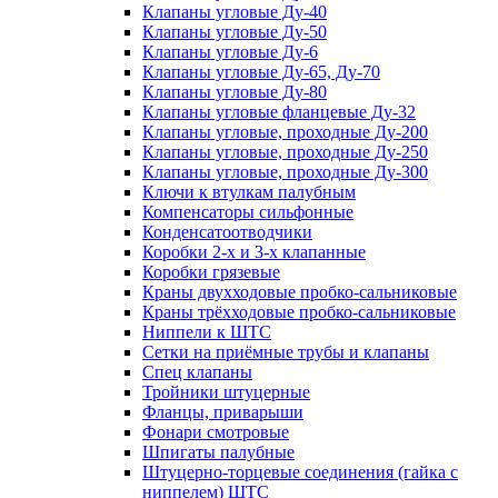
Клапаны угловые Ду-40
Клапаны угловые Ду-50
Клапаны угловые Ду-6
Клапаны угловые Ду-65, Ду-70
Клапаны угловые Ду-80
Клапаны угловые фланцевые Ду-32
Клапаны угловые, проходные Ду-200
Клапаны угловые, проходные Ду-250
Клапаны угловые, проходные Ду-300
Ключи к втулкам палубным
Компенсаторы сильфонные
Конденсатоотводчики
Коробки 2-х и 3-х клапанные
Коробки грязевые
Краны двухходовые пробко-сальниковые
Краны трёхходовые пробко-сальниковые
Ниппели к ШТС
Сетки на приёмные трубы и клапаны
Спец клапаны
Тройники штуцерные
Фланцы, приварыши
Фонари смотровые
Шпигаты палубные
Штуцерно-торцевые соединения (гайка с
ниппелем) ШТС