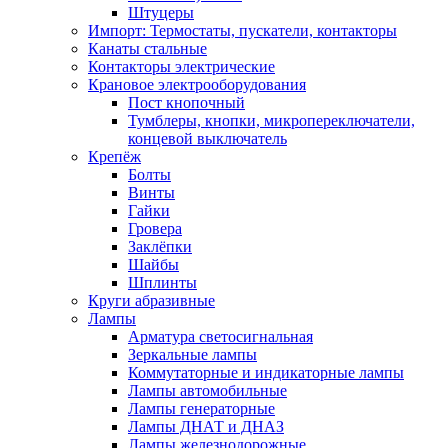
Штуцеры
Импорт: Термостаты, пускатели, контакторы
Канаты стальные
Контакторы электрические
Крановое электрооборудования
Пост кнопочный
Тумблеры, кнопки, микропереключатели,
концевой выключатель
Крепёж
Болты
Винты
Гайки
Гровера
Заклёпки
Шайбы
Шплинты
Круги абразивные
Лампы
Арматура светосигнальная
Зеркальные лампы
Коммутаторные и индикаторные лампы
Лампы автомобильные
Лампы генераторные
Лампы ДНАТ и ДНАЗ
Лампы железнодорожные