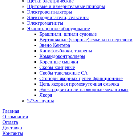
Щетки электрические
Щитовые и измерительные приборы
Электровентиляторы
Электродвигатели, сельсины
Электромагниты
Якорно-цепное оборудование
Брашпили, шпили судовые
Вертлюжные (якорные) смычки и вертлюги
Звено Кентера
Канифас-блоки, талрепы
Командоконтроллеры
Коренные смычки
Скобы концевые
Скобы такелажные СА
Стопоры якорных цепей фрикционные
Цепь якорная промежуточная смычка
Электродвигатели на якорные механизмы
Якоря
573-я группа
Главная
О компании
Оплата
Доставка
Контакты