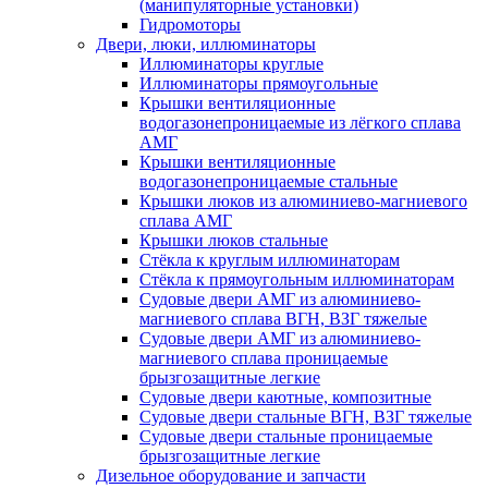
(манипуляторные установки)
Гидромоторы
Двери, люки, иллюминаторы
Иллюминаторы круглые
Иллюминаторы прямоугольные
Крышки вентиляционные
водогазонепроницаемые из лёгкого сплава
АМГ
Крышки вентиляционные
водогазонепроницаемые стальные
Крышки люков из алюминиево-магниевого
сплава АМГ
Крышки люков стальные
Стёкла к круглым иллюминаторам
Стёкла к прямоугольным иллюминаторам
Судовые двери АМГ из алюминиево-
магниевого сплава ВГН, ВЗГ тяжелые
Судовые двери АМГ из алюминиево-
магниевого сплава проницаемые
брызгозащитные легкие
Судовые двери каютные, композитные
Судовые двери стальные ВГН, ВЗГ тяжелые
Судовые двери стальные проницаемые
брызгозащитные легкие
Дизельное оборудование и запчасти