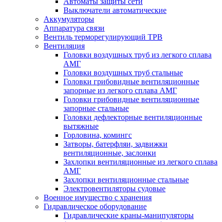
Автоматы защиты сети
Выключатели автоматические
Аккумуляторы
Аппаратура связи
Вентиль терморегулирующий ТРВ
Вентиляция
Головки воздушных труб из легкого сплава
АМГ
Головки воздушных труб стальные
Головки грибовидные вентиляционные
запорные из легкого сплава АМГ
Головки грибовидные вентиляционные
запорные стальные
Головки дефлекторные вентиляционные
вытяжные
Горловина, комингс
Затворы, батерфляи, задвижки
вентиляционные, заслонки
Захлопки вентиляционные из легкого сплава
АМГ
Захлопки вентиляционные стальные
Электровентиляторы судовые
Военное имущество с хранения
Гидравлическое оборудование
Гидравлические краны-манипуляторы