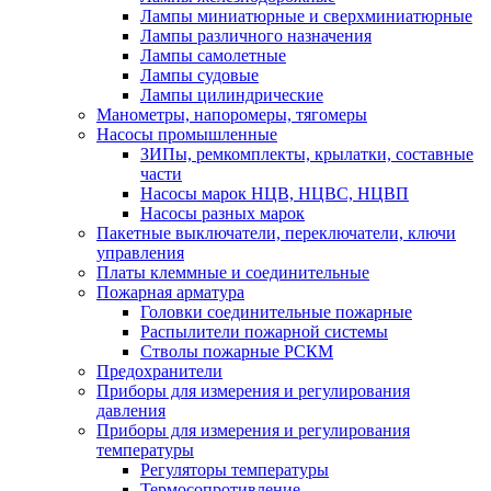
Лампы миниатюрные и сверхминиатюрные
Лампы различного назначения
Лампы самолетные
Лампы судовые
Лампы цилиндрические
Манометры, напоромеры, тягомеры
Насосы промышленные
ЗИПы, ремкомплекты, крылатки, составные
части
Насосы марок НЦВ, НЦВС, НЦВП
Насосы разных марок
Пакетные выключатели, переключатели, ключи
управления
Платы клеммные и соединительные
Пожарная арматура
Головки соединительные пожарные
Распылители пожарной системы
Стволы пожарные РСКМ
Предохранители
Приборы для измерения и регулирования
давления
Приборы для измерения и регулирования
температуры
Регуляторы температуры
Термосопротивление