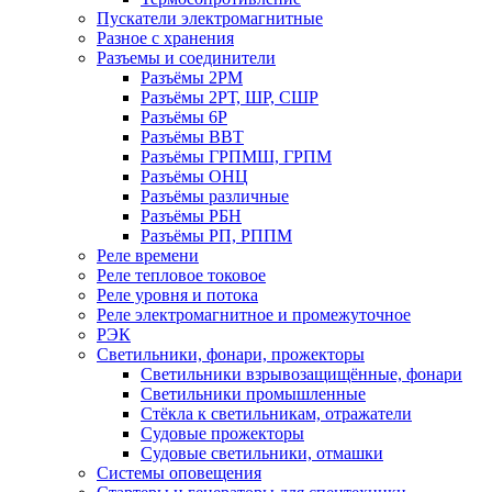
Пускатели электромагнитные
Разное с хранения
Разъемы и соединители
Разъёмы 2РМ
Разъёмы 2РТ, ШР, СШР
Разъёмы 6Р
Разъёмы ВВТ
Разъёмы ГРПМШ, ГРПМ
Разъёмы ОНЦ
Разъёмы различные
Разъёмы РБН
Разъёмы РП, РППМ
Реле времени
Реле тепловое токовое
Реле уровня и потока
Реле электромагнитное и промежуточное
РЭК
Светильники, фонари, прожекторы
Светильники взрывозащищённые, фонари
Светильники промышленные
Стёкла к светильникам, отражатели
Судовые прожекторы
Судовые светильники, отмашки
Системы оповещения