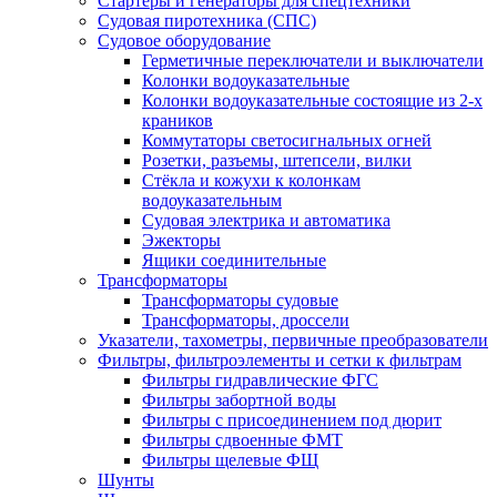
Стартеры и генераторы для спецтехники
Судовая пиротехника (СПС)
Судовое оборудование
Герметичные переключатели и выключатели
Колонки водоуказательные
Колонки водоуказательные состоящие из 2-х
краников
Коммутаторы светосигнальных огней
Розетки, разъемы, штепсели, вилки
Стёкла и кожухи к колонкам
водоуказательным
Судовая электрика и автоматика
Эжекторы
Ящики соединительные
Трансформаторы
Трансформаторы судовые
Трансформаторы, дроссели
Указатели, тахометры, первичные преобразователи
Фильтры, фильтроэлементы и сетки к фильтрам
Фильтры гидравлические ФГС
Фильтры забортной воды
Фильтры с присоединением под дюрит
Фильтры сдвоенные ФМТ
Фильтры щелевые ФЩ
Шунты