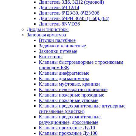
Двигатель 3Д6, 3Д12 (судовой)
Двигатель 6Ч 12/14
Двигатель 6Ч23/30, 8Ч23/306
Двигатель 6ЧРН 36/45 (Г-60), (64)
Двигатель 8NVD36
Диоды и тиристоры
Запорная арматура
Втулки палубные
Задвижки клинкетные
Захлопки путевые
Кингстоны
Клапаны быстрозапорные с тросиковым
приводом БЗК
Клапаны диафрагмовые
Клапаны для манометра
Клапаны муфтовые, краники
Клапаны невозвратно-приёмные
Клапаны пожарные проходные
Клапаны пожарные угловые
Клапаны предохранительные штуцерные
сигнальные (свистки)
Клапаны предохранительные,
редукционные, дроссельные
Клапаны проходные Ду-10
Клапаны проходные Ду-100