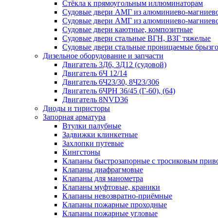
Стёкла к прямоугольным иллюминаторам
Судовые двери АМГ из алюминиево-магниево
Судовые двери АМГ из алюминиево-магниево
Судовые двери каютные, композитные
Судовые двери стальные ВГН, ВЗГ тяжелые
Судовые двери стальные проницаемые брызг
Дизельное оборудование и запчасти
Двигатель 3Д6, 3Д12 (судовой)
Двигатель 6Ч 12/14
Двигатель 6Ч23/30, 8Ч23/306
Двигатель 6ЧРН 36/45 (Г-60), (64)
Двигатель 8NVD36
Диоды и тиристоры
Запорная арматура
Втулки палубные
Задвижки клинкетные
Захлопки путевые
Кингстоны
Клапаны быстрозапорные с тросиковым прив
Клапаны диафрагмовые
Клапаны для манометра
Клапаны муфтовые, краники
Клапаны невозвратно-приёмные
Клапаны пожарные проходные
Клапаны пожарные угловые