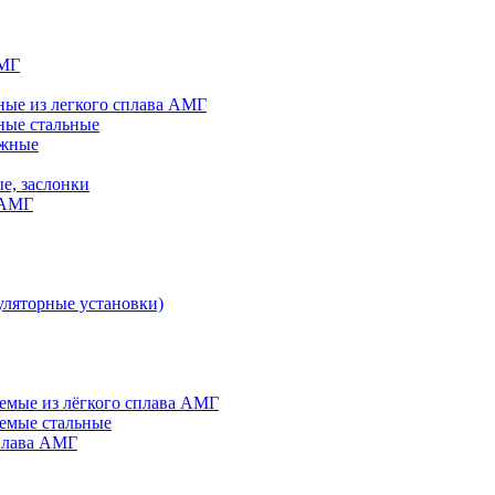
АМГ
ые из легкого сплава АМГ
ные стальные
яжные
е, заслонки
 АМГ
ляторные установки)
мые из лёгкого сплава АМГ
емые стальные
плава АМГ