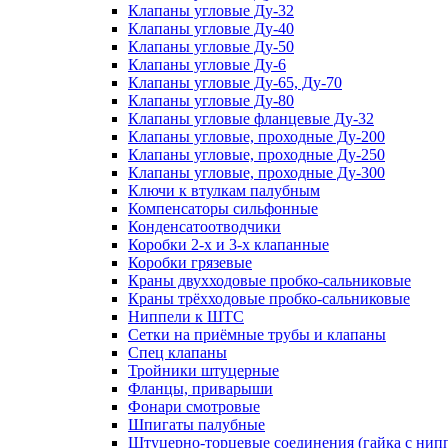
Клапаны угловые Ду-32
Клапаны угловые Ду-40
Клапаны угловые Ду-50
Клапаны угловые Ду-6
Клапаны угловые Ду-65, Ду-70
Клапаны угловые Ду-80
Клапаны угловые фланцевые Ду-32
Клапаны угловые, проходные Ду-200
Клапаны угловые, проходные Ду-250
Клапаны угловые, проходные Ду-300
Ключи к втулкам палубным
Компенсаторы сильфонные
Конденсатоотводчики
Коробки 2-х и 3-х клапанные
Коробки грязевые
Краны двухходовые пробко-сальниковые
Краны трёхходовые пробко-сальниковые
Ниппели к ШТС
Сетки на приёмные трубы и клапаны
Спец клапаны
Тройники штуцерные
Фланцы, приварыши
Фонари смотровые
Шпигаты палубные
Штуцерно-торцевые соединения (гайка с ни