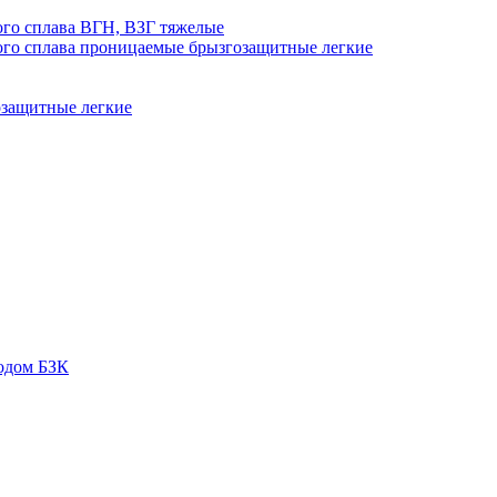
го сплава ВГН, ВЗГ тяжелые
го сплава проницаемые брызгозащитные легкие
озащитные легкие
одом БЗК