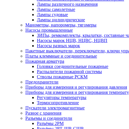
Лампы различного назначения
Лампы самолетные
Лампы судовые
Лампы цилиндрические
Манометры, напоромеры, тягомеры
Насосы промышленные
ЗИПы, ремкомплекты, крылатки, составные ч
Насосы марок НЦВ, НЦВС, НЦВП
Насосы разных марок
Пакетные выключатели, переключатели, ключи упр
Платы клеммные и соединительные
Пожарная арматура
Головки соединительные пожарные
Распылители пожарной системы
Стволы пожарные РСКМ
Предохранители
Приборы для измерения и регулирования давления
Приборы для измерения и регулирования температ
Регуляторы температуры
Термосопротивление
Пускатели электромагнитные
Разное с хранения
Разъемы и соединители
Разъёмы 2РМ
Разъёмы 2РТ, ШР, СШР