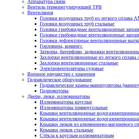
Аппаратура связи
Вентиль терморегулирующий ТРВ
Вентиляция
Головки воздушных труб из легкого сплава 
Головки воздушных труб стальные
Головки грибовидные вентиляционные запорн
Головки грибовидные вентиляционные запор
Головки дефлекторные вентиляционные выт
Горловина, комингс
Затворы, батерфляи, задвижки вентиляционны
Захлопки вентиляционные из легкого сплава
Захлопки вентиляционные стальные
Электровентиляторы судовые
Военное имущество с хранения
Гидравлическое оборудование
Гидравлические краны-манипуляторы (манипу
Гидромоторы
Двери, люки, иллюминаторы
Иллюминаторы круглые
Иллюминаторы прямоугольные
Крышки вентиляционные водогазонепроницае
Крышки вентиляционные водогазонепроница
Крышки люков из алюминиево-магниевого с
Крышки люков стальные
Стёкла к круглым иллюминаторам