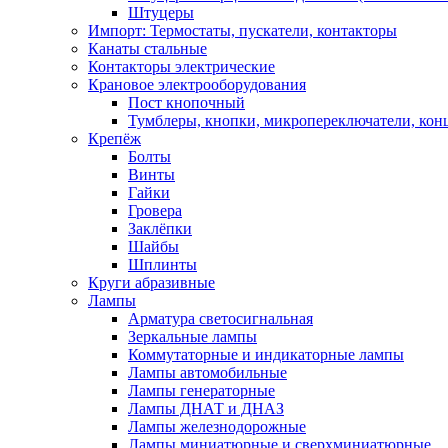
Штуцеры
Импорт: Термостаты, пускатели, контакторы
Канаты стальные
Контакторы электрические
Крановое электрооборудования
Пост кнопочный
Тумблеры, кнопки, микропереключатели, кон
Крепёж
Болты
Винты
Гайки
Гровера
Заклёпки
Шайбы
Шплинты
Круги абразивные
Лампы
Арматура светосигнальная
Зеркальные лампы
Коммутаторные и индикаторные лампы
Лампы автомобильные
Лампы генераторные
Лампы ДНАТ и ДНАЗ
Лампы железнодорожные
Лампы миниатюрные и сверхминиатюрные