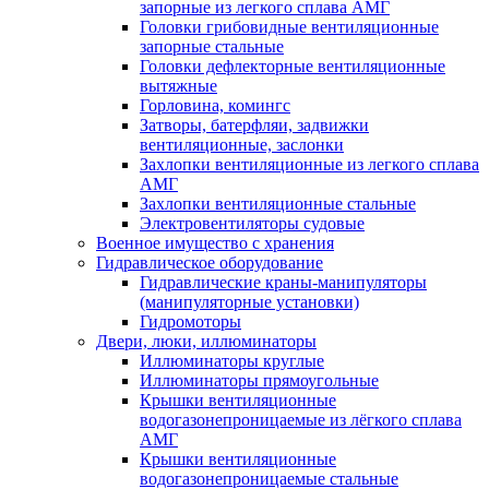
запорные из легкого сплава АМГ
Головки грибовидные вентиляционные
запорные стальные
Головки дефлекторные вентиляционные
вытяжные
Горловина, комингс
Затворы, батерфляи, задвижки
вентиляционные, заслонки
Захлопки вентиляционные из легкого сплава
АМГ
Захлопки вентиляционные стальные
Электровентиляторы судовые
Военное имущество с хранения
Гидравлическое оборудование
Гидравлические краны-манипуляторы
(манипуляторные установки)
Гидромоторы
Двери, люки, иллюминаторы
Иллюминаторы круглые
Иллюминаторы прямоугольные
Крышки вентиляционные
водогазонепроницаемые из лёгкого сплава
АМГ
Крышки вентиляционные
водогазонепроницаемые стальные