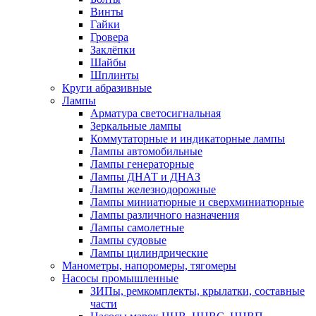
Винты
Гайки
Гровера
Заклёпки
Шайбы
Шплинты
Круги абразивные
Лампы
Арматура светосигнальная
Зеркальные лампы
Коммутаторные и индикаторные лампы
Лампы автомобильные
Лампы генераторные
Лампы ДНАТ и ДНАЗ
Лампы железнодорожные
Лампы миниатюрные и сверхминиатюрные
Лампы различного назначения
Лампы самолетные
Лампы судовые
Лампы цилиндрические
Манометры, напоромеры, тягомеры
Насосы промышленные
ЗИПы, ремкомплекты, крылатки, составные
части