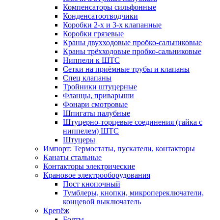
Компенсаторы сильфонные
Конденсатоотводчики
Коробки 2-х и 3-х клапанные
Коробки грязевые
Краны двухходовые пробко-сальниковые
Краны трёхходовые пробко-сальниковые
Ниппели к ШТС
Сетки на приёмные трубы и клапаны
Спец клапаны
Тройники штуцерные
Фланцы, приварыши
Фонари смотровые
Шпигаты палубные
Штуцерно-торцевые соединения (гайка с
ниппелем) ШТС
Штуцеры
Импорт: Термостаты, пускатели, контакторы
Канаты стальные
Контакторы электрические
Крановое электрооборудования
Пост кнопочный
Тумблеры, кнопки, микропереключатели,
концевой выключатель
Крепёж
Болты