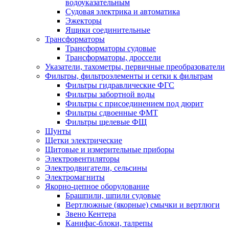
водоуказательным
Судовая электрика и автоматика
Эжекторы
Ящики соединительные
Трансформаторы
Трансформаторы судовые
Трансформаторы, дроссели
Указатели, тахометры, первичные преобразователи
Фильтры, фильтроэлементы и сетки к фильтрам
Фильтры гидравлические ФГС
Фильтры забортной воды
Фильтры с присоединением под дюрит
Фильтры сдвоенные ФМТ
Фильтры щелевые ФЩ
Шунты
Щетки электрические
Щитовые и измерительные приборы
Электровентиляторы
Электродвигатели, сельсины
Электромагниты
Якорно-цепное оборудование
Брашпили, шпили судовые
Вертлюжные (якорные) смычки и вертлюги
Звено Кентера
Канифас-блоки, талрепы