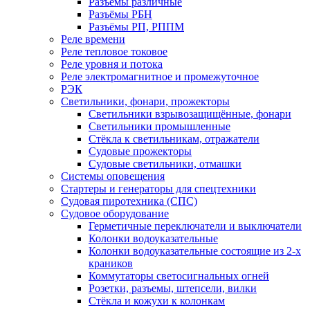
Разъёмы различные
Разъёмы РБН
Разъёмы РП, РППМ
Реле времени
Реле тепловое токовое
Реле уровня и потока
Реле электромагнитное и промежуточное
РЭК
Светильники, фонари, прожекторы
Светильники взрывозащищённые, фонари
Светильники промышленные
Стёкла к светильникам, отражатели
Судовые прожекторы
Судовые светильники, отмашки
Системы оповещения
Стартеры и генераторы для спецтехники
Судовая пиротехника (СПС)
Судовое оборудование
Герметичные переключатели и выключатели
Колонки водоуказательные
Колонки водоуказательные состоящие из 2-х
краников
Коммутаторы светосигнальных огней
Розетки, разъемы, штепсели, вилки
Стёкла и кожухи к колонкам