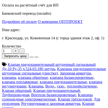
Оплата на расчётный счёт для ИП
Банковский перевод (онлайн)
Подробнее об оплате
О компании ОПТПРОЕКТ
Наш адрес:
г. Краснодар, ул. Кожевенная 14 (с торца здания этаж 2, оф. 1)
Количество
Запросить цену
Клапан предохранительный штуцерный сигнальный
Ду-10 Ру-35 ч.524-03.180 латунь
,
Клапаны предохранительные
штуцерные сигнальные (свистки)
,
Запорная арматура
,
клапаны
,
клапана обратные
,
клапана балансировочные
,
клапана поплавковые
,
клапана предохранительные
,
клапана
регулирующие
,
Клапаны
,
Водо-
,
газо-
,
теплообеспечение
,
Клапан обратный
,
Клапан предохранительный
,
Трубопроводная
,
Вентили балансировочные
,
Клапаны
соленоидные электромагнитные
,
Клапан трёхходовой
,
Для
отопления
,
Регулирующая и запорная арматура
,
Клапан
клапан