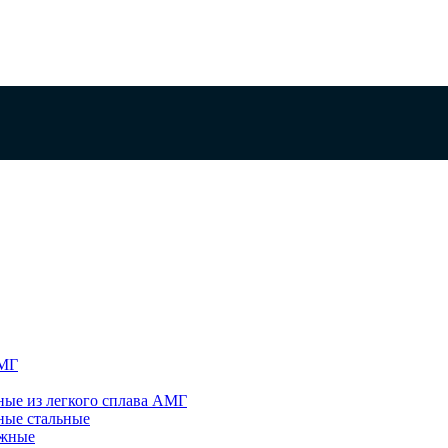
АМГ
ые из легкого сплава АМГ
ные стальные
яжные