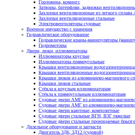
Горловина, комингс
Затворы, батерфляи, задвижки вентиляционны
Захлопки вентиляционные из легкого сплава
Захлопки вентиляционные стальные
Электровентиляторы судовые
Военное имущество с хранения
Гидравлическое оборудование
Гидравлические краны-манипуляторы (манипу
Гидромоторы
Двери, люки, иллюминаторы
Иллюминаторы круглые
Иллюминаторы прямоугольные
Крышки вентиляционные водогазонепроницае
Крышки вентиляционные водогазонепроница
Крышки люков из алюминиево-магниевого с
Крышки люков стальные
Стёкла к круглым иллюминаторам
Стёкла к прямоугольным иллюминаторам
Судовые двери АМГ из алюминиево-магниево
Судовые двери АМГ из алюминиево-магниево
Судовые двери каютные, композитные
Судовые двери стальные ВГН, ВЗГ тяжелые
Судовые двери стальные проницаемые брызг
Дизельное оборудование и запчасти
Двигатель 3Д6, 3Д12 (судовой)