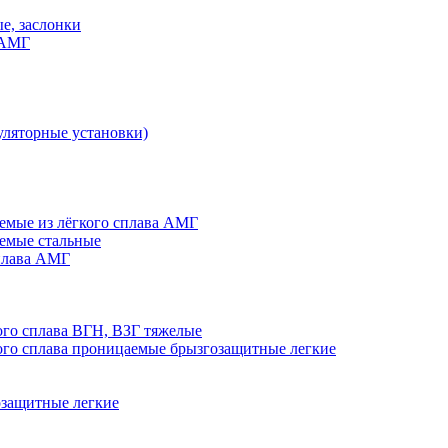
е, заслонки
 АМГ
ляторные установки)
мые из лёгкого сплава АМГ
емые стальные
плава АМГ
го сплава ВГН, ВЗГ тяжелые
го сплава проницаемые брызгозащитные легкие
озащитные легкие