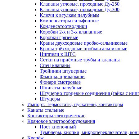
Клапаны угловые, проходные Ду-250
Клапаны угловые, проходные Ду-300
Ключи к втулкам палубным
Компенсаторы сильфонные
Конденсатоотводчики
Коробки 2-х и 3-х клапанные
Коробки грязевые
Краны двухходовые пробко-сальниковые
Краны трёхходовые пробко-сальниковые
Ниппели к ШТС
Сетки на приёмные трубы и клапаны
Спец клапаны
Тройники штуцерные
Фланцы, приварыши
Фонари смотровые
Шпигаты палубные
Штуцерно-торцевые соединения (гайка с ни
Штуцеры
Импорт: Термостаты, пускатели, контакторы
Канаты стальные
Контакторы электрические
Крановое электрооборудования
Пост кнопочный
Тумблеры, кнопки, микропереключатели, кон
Крепёж