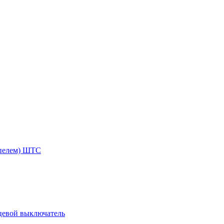
ппелем) ШТС
цевой выключатель