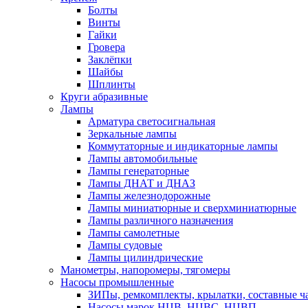
Болты
Винты
Гайки
Гровера
Заклёпки
Шайбы
Шплинты
Круги абразивные
Лампы
Арматура светосигнальная
Зеркальные лампы
Коммутаторные и индикаторные лампы
Лампы автомобильные
Лампы генераторные
Лампы ДНАТ и ДНАЗ
Лампы железнодорожные
Лампы миниатюрные и сверхминиатюрные
Лампы различного назначения
Лампы самолетные
Лампы судовые
Лампы цилиндрические
Манометры, напоромеры, тягомеры
Насосы промышленные
ЗИПы, ремкомплекты, крылатки, составные ч
Насосы марок НЦВ, НЦВС, НЦВП