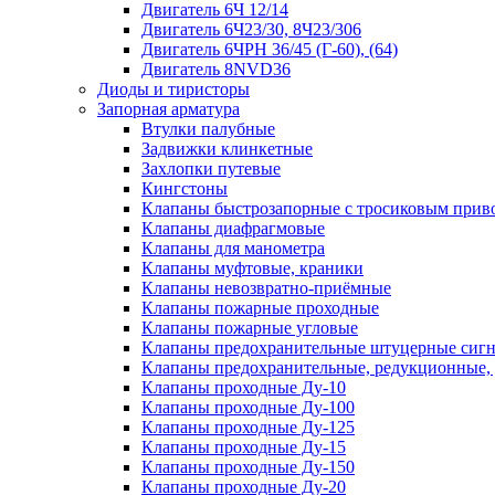
Двигатель 6Ч 12/14
Двигатель 6Ч23/30, 8Ч23/306
Двигатель 6ЧРН 36/45 (Г-60), (64)
Двигатель 8NVD36
Диоды и тиристоры
Запорная арматура
Втулки палубные
Задвижки клинкетные
Захлопки путевые
Кингстоны
Клапаны быстрозапорные с тросиковым прив
Клапаны диафрагмовые
Клапаны для манометра
Клапаны муфтовые, краники
Клапаны невозвратно-приёмные
Клапаны пожарные проходные
Клапаны пожарные угловые
Клапаны предохранительные штуцерные сигн
Клапаны предохранительные, редукционные,
Клапаны проходные Ду-10
Клапаны проходные Ду-100
Клапаны проходные Ду-125
Клапаны проходные Ду-15
Клапаны проходные Ду-150
Клапаны проходные Ду-20