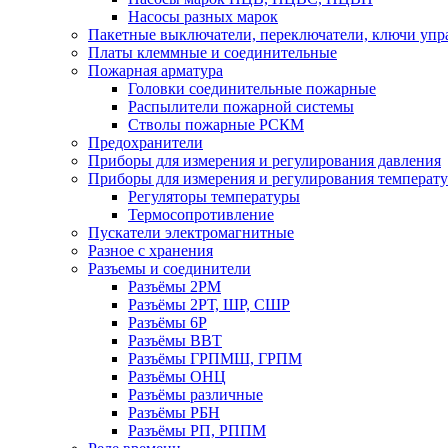
Насосы разных марок
Пакетные выключатели, переключатели, ключи упр
Платы клеммные и соединительные
Пожарная арматура
Головки соединительные пожарные
Распылители пожарной системы
Стволы пожарные РСКМ
Предохранители
Приборы для измерения и регулирования давления
Приборы для измерения и регулирования температ
Регуляторы температуры
Термосопротивление
Пускатели электромагнитные
Разное с хранения
Разъемы и соединители
Разъёмы 2РМ
Разъёмы 2РТ, ШР, СШР
Разъёмы 6Р
Разъёмы ВВТ
Разъёмы ГРПМШ, ГРПМ
Разъёмы ОНЦ
Разъёмы различные
Разъёмы РБН
Разъёмы РП, РППМ