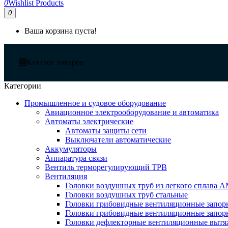
0
Wishlist Products
0
Ваша корзина пуста!
Каталог товаров
Категории
Промышленное и судовое оборудование
Авиационное электрооборудование и автоматика
Автоматы электрические
Автоматы защиты сети
Выключатели автоматические
Аккумуляторы
Аппаратура связи
Вентиль терморегулирующий ТРВ
Вентиляция
Головки воздушных труб из легкого сплава 
Головки воздушных труб стальные
Головки грибовидные вентиляционные запорн
Головки грибовидные вентиляционные запор
Головки дефлекторные вентиляционные выт