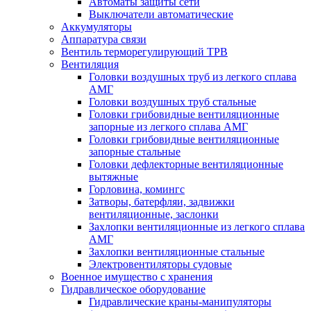
Автоматы защиты сети
Выключатели автоматические
Аккумуляторы
Аппаратура связи
Вентиль терморегулирующий ТРВ
Вентиляция
Головки воздушных труб из легкого сплава
АМГ
Головки воздушных труб стальные
Головки грибовидные вентиляционные
запорные из легкого сплава АМГ
Головки грибовидные вентиляционные
запорные стальные
Головки дефлекторные вентиляционные
вытяжные
Горловина, комингс
Затворы, батерфляи, задвижки
вентиляционные, заслонки
Захлопки вентиляционные из легкого сплава
АМГ
Захлопки вентиляционные стальные
Электровентиляторы судовые
Военное имущество с хранения
Гидравлическое оборудование
Гидравлические краны-манипуляторы