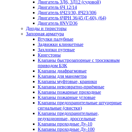
Двигатель 3Д6, 3Д12 (судовой)
Двигатель 6Ч 12/14
Двигатель 6Ч23/30, 8Ч23/306
Двигатель 6ЧРН 36/45 (Г-60), (64)
Двигатель 8NVD36
Диоды и тиристоры
Запорная арматура
Втулки палубные
Задвижки клинкетные
Захлопки путевые
Кингстоны
Клапаны быстрозапорные с тросиковым
приводом БЗК
Клапаны диафрагмовые
Клапаны для манометра
Клапаны муфтовые, краники
Клапаны невозвратно-приёмные
Клапаны пожарные проходные
Клапаны пожарные угловые
Клапаны предохранительные штуцерные
сигнальные (свистки)
Клапаны предохранительные,
редукционные, дроссельные
Клапаны проходные Ду-10
Клапаны проходные Ду-100