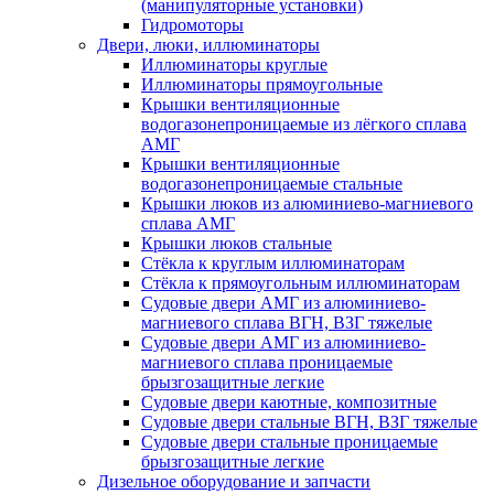
(манипуляторные установки)
Гидромоторы
Двери, люки, иллюминаторы
Иллюминаторы круглые
Иллюминаторы прямоугольные
Крышки вентиляционные
водогазонепроницаемые из лёгкого сплава
АМГ
Крышки вентиляционные
водогазонепроницаемые стальные
Крышки люков из алюминиево-магниевого
сплава АМГ
Крышки люков стальные
Стёкла к круглым иллюминаторам
Стёкла к прямоугольным иллюминаторам
Судовые двери АМГ из алюминиево-
магниевого сплава ВГН, ВЗГ тяжелые
Судовые двери АМГ из алюминиево-
магниевого сплава проницаемые
брызгозащитные легкие
Судовые двери каютные, композитные
Судовые двери стальные ВГН, ВЗГ тяжелые
Судовые двери стальные проницаемые
брызгозащитные легкие
Дизельное оборудование и запчасти