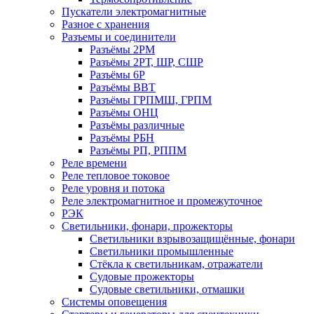
Пускатели электромагнитные
Разное с хранения
Разъемы и соединители
Разъёмы 2РМ
Разъёмы 2РТ, ШР, СШР
Разъёмы 6Р
Разъёмы ВВТ
Разъёмы ГРПМШ, ГРПМ
Разъёмы ОНЦ
Разъёмы различные
Разъёмы РБН
Разъёмы РП, РППМ
Реле времени
Реле тепловое токовое
Реле уровня и потока
Реле электромагнитное и промежуточное
РЭК
Светильники, фонари, прожекторы
Светильники взрывозащищённые, фонари
Светильники промышленные
Стёкла к светильникам, отражатели
Судовые прожекторы
Судовые светильники, отмашки
Системы оповещения