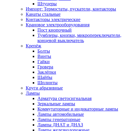
Штуцеры
Импорт: Термостаты, пускатели, контакторы
Канаты стальные
Контакторы электрические
Крановое электрооборудования
Пост кнопочный
Тумблеры, кнопки, микропереключатели,
концевой выключатель
Крепёж
Болты
Винты
Гайки
Гровера
Заклёпки
Шайбы
Шплинты
Круги абразивные
Лампы
Арматура светосигнальная
Зеркальные лампы
Коммутаторные и индикаторные лампы
Лампы автомобильные
Лампы генераторные
Лампы ДНАТ и ДНАЗ
Лампы железнодорожные