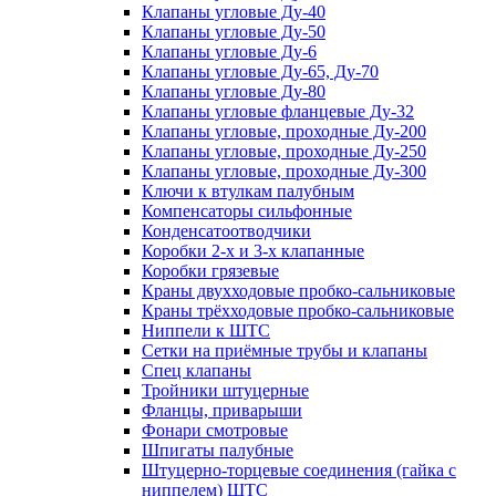
Клапаны угловые Ду-40
Клапаны угловые Ду-50
Клапаны угловые Ду-6
Клапаны угловые Ду-65, Ду-70
Клапаны угловые Ду-80
Клапаны угловые фланцевые Ду-32
Клапаны угловые, проходные Ду-200
Клапаны угловые, проходные Ду-250
Клапаны угловые, проходные Ду-300
Ключи к втулкам палубным
Компенсаторы сильфонные
Конденсатоотводчики
Коробки 2-х и 3-х клапанные
Коробки грязевые
Краны двухходовые пробко-сальниковые
Краны трёхходовые пробко-сальниковые
Ниппели к ШТС
Сетки на приёмные трубы и клапаны
Спец клапаны
Тройники штуцерные
Фланцы, приварыши
Фонари смотровые
Шпигаты палубные
Штуцерно-торцевые соединения (гайка с
ниппелем) ШТС