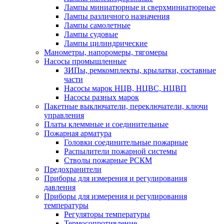
Лампы миниатюрные и сверхминиатюрные
Лампы различного назначения
Лампы самолетные
Лампы судовые
Лампы цилиндрические
Манометры, напоромеры, тягомеры
Насосы промышленные
ЗИПы, ремкомплекты, крылатки, составные
части
Насосы марок НЦВ, НЦВС, НЦВП
Насосы разных марок
Пакетные выключатели, переключатели, ключи
управления
Платы клеммные и соединительные
Пожарная арматура
Головки соединительные пожарные
Распылители пожарной системы
Стволы пожарные РСКМ
Предохранители
Приборы для измерения и регулирования
давления
Приборы для измерения и регулирования
температуры
Регуляторы температуры
Термосопротивление