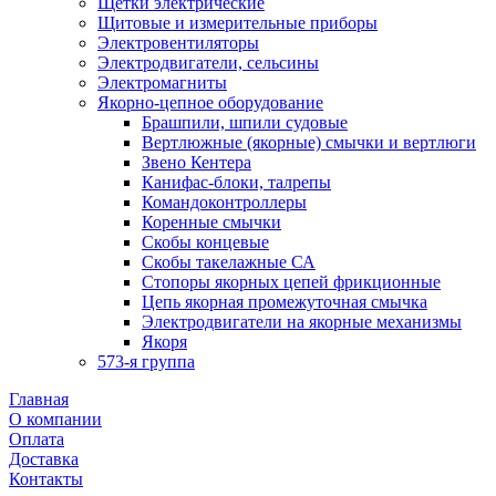
Щетки электрические
Щитовые и измерительные приборы
Электровентиляторы
Электродвигатели, сельсины
Электромагниты
Якорно-цепное оборудование
Брашпили, шпили судовые
Вертлюжные (якорные) смычки и вертлюги
Звено Кентера
Канифас-блоки, талрепы
Командоконтроллеры
Коренные смычки
Скобы концевые
Скобы такелажные СА
Стопоры якорных цепей фрикционные
Цепь якорная промежуточная смычка
Электродвигатели на якорные механизмы
Якоря
573-я группа
Главная
О компании
Оплата
Доставка
Контакты