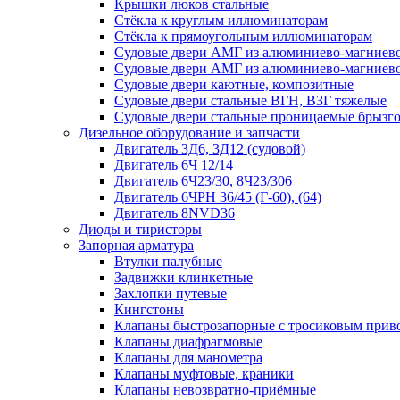
Крышки люков стальные
Стёкла к круглым иллюминаторам
Стёкла к прямоугольным иллюминаторам
Судовые двери АМГ из алюминиево-магниево
Судовые двери АМГ из алюминиево-магниево
Судовые двери каютные, композитные
Судовые двери стальные ВГН, ВЗГ тяжелые
Судовые двери стальные проницаемые брызг
Дизельное оборудование и запчасти
Двигатель 3Д6, 3Д12 (судовой)
Двигатель 6Ч 12/14
Двигатель 6Ч23/30, 8Ч23/306
Двигатель 6ЧРН 36/45 (Г-60), (64)
Двигатель 8NVD36
Диоды и тиристоры
Запорная арматура
Втулки палубные
Задвижки клинкетные
Захлопки путевые
Кингстоны
Клапаны быстрозапорные с тросиковым прив
Клапаны диафрагмовые
Клапаны для манометра
Клапаны муфтовые, краники
Клапаны невозвратно-приёмные