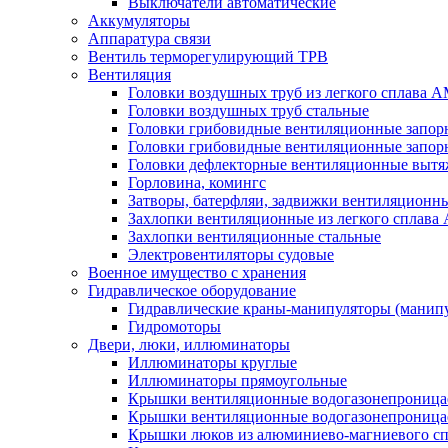
Выключатели автоматические
Аккумуляторы
Аппаратура связи
Вентиль терморегулирующий ТРВ
Вентиляция
Головки воздушных труб из легкого сплава 
Головки воздушных труб стальные
Головки грибовидные вентиляционные запорн
Головки грибовидные вентиляционные запор
Головки дефлекторные вентиляционные выт
Горловина, комингс
Затворы, батерфляи, задвижки вентиляционны
Захлопки вентиляционные из легкого сплава
Захлопки вентиляционные стальные
Электровентиляторы судовые
Военное имущество с хранения
Гидравлическое оборудование
Гидравлические краны-манипуляторы (манипу
Гидромоторы
Двери, люки, иллюминаторы
Иллюминаторы круглые
Иллюминаторы прямоугольные
Крышки вентиляционные водогазонепроницае
Крышки вентиляционные водогазонепроница
Крышки люков из алюминиево-магниевого с