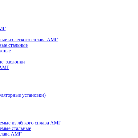
АМГ
ые из легкого сплава АМГ
ные стальные
яжные
е, заслонки
 АМГ
ляторные установки)
мые из лёгкого сплава АМГ
емые стальные
плава АМГ