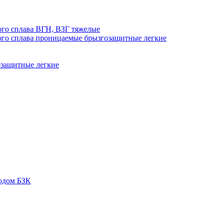
го сплава ВГН, ВЗГ тяжелые
го сплава проницаемые брызгозащитные легкие
озащитные легкие
одом БЗК