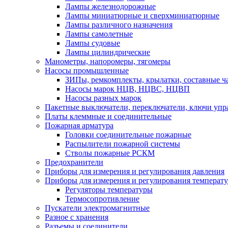
Лампы железнодорожные
Лампы миниатюрные и сверхминиатюрные
Лампы различного назначения
Лампы самолетные
Лампы судовые
Лампы цилиндрические
Манометры, напоромеры, тягомеры
Насосы промышленные
ЗИПы, ремкомплекты, крылатки, составные ч
Насосы марок НЦВ, НЦВС, НЦВП
Насосы разных марок
Пакетные выключатели, переключатели, ключи упр
Платы клеммные и соединительные
Пожарная арматура
Головки соединительные пожарные
Распылители пожарной системы
Стволы пожарные РСКМ
Предохранители
Приборы для измерения и регулирования давления
Приборы для измерения и регулирования температ
Регуляторы температуры
Термосопротивление
Пускатели электромагнитные
Разное с хранения
Разъемы и соединители