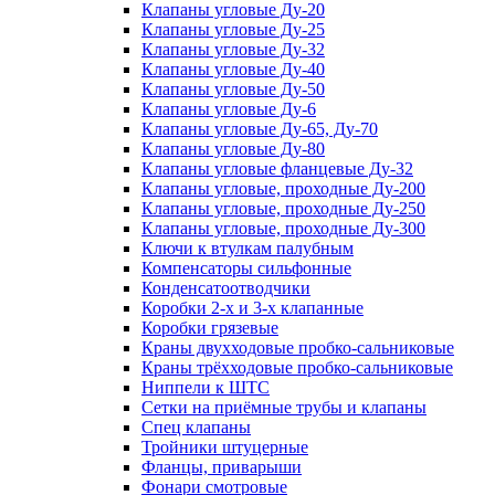
Клапаны угловые Ду-20
Клапаны угловые Ду-25
Клапаны угловые Ду-32
Клапаны угловые Ду-40
Клапаны угловые Ду-50
Клапаны угловые Ду-6
Клапаны угловые Ду-65, Ду-70
Клапаны угловые Ду-80
Клапаны угловые фланцевые Ду-32
Клапаны угловые, проходные Ду-200
Клапаны угловые, проходные Ду-250
Клапаны угловые, проходные Ду-300
Ключи к втулкам палубным
Компенсаторы сильфонные
Конденсатоотводчики
Коробки 2-х и 3-х клапанные
Коробки грязевые
Краны двухходовые пробко-сальниковые
Краны трёхходовые пробко-сальниковые
Ниппели к ШТС
Сетки на приёмные трубы и клапаны
Спец клапаны
Тройники штуцерные
Фланцы, приварыши
Фонари смотровые