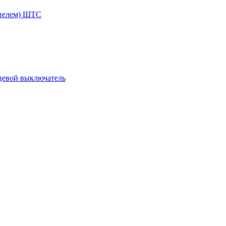
ппелем) ШТС
цевой выключатель