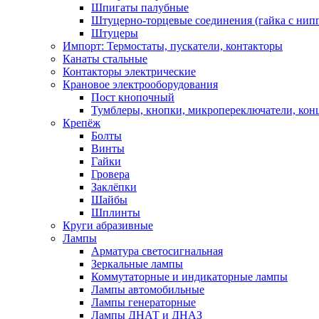
Шпигаты палубные
Штуцерно-торцевые соединения (гайка с ни
Штуцеры
Импорт: Термостаты, пускатели, контакторы
Канаты стальные
Контакторы электрические
Крановое электрооборудования
Пост кнопочный
Тумблеры, кнопки, микропереключатели, кон
Крепёж
Болты
Винты
Гайки
Гровера
Заклёпки
Шайбы
Шплинты
Круги абразивные
Лампы
Арматура светосигнальная
Зеркальные лампы
Коммутаторные и индикаторные лампы
Лампы автомобильные
Лампы генераторные
Лампы ДНАТ и ДНАЗ