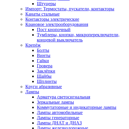
Штуцеры
Импорт: Термостаты, пускатели, контакторы
Канаты стальные
Контакторы электрические
Крановое электрооборудования
Пост кнопочный
Тумблеры, кнопки, микропереключатели,
концевой выключатель
Крепёж
Болты
Винты
Гайки
Гровера
Заклёпки
Шайбы
Шплинты
Круги абразивные
Лампы
Арматура светосигнальная
Зеркальные лампы
Коммутаторные и индикаторные лампы
Лампы автомобильные
Лампы генераторные
Лампы ДНАТ и ДНАЗ
Лампы железнодорожные