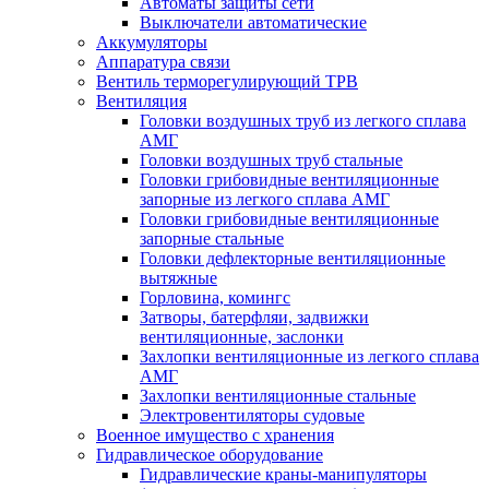
Автоматы защиты сети
Выключатели автоматические
Аккумуляторы
Аппаратура связи
Вентиль терморегулирующий ТРВ
Вентиляция
Головки воздушных труб из легкого сплава
АМГ
Головки воздушных труб стальные
Головки грибовидные вентиляционные
запорные из легкого сплава АМГ
Головки грибовидные вентиляционные
запорные стальные
Головки дефлекторные вентиляционные
вытяжные
Горловина, комингс
Затворы, батерфляи, задвижки
вентиляционные, заслонки
Захлопки вентиляционные из легкого сплава
АМГ
Захлопки вентиляционные стальные
Электровентиляторы судовые
Военное имущество с хранения
Гидравлическое оборудование
Гидравлические краны-манипуляторы