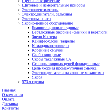
Щетки электрические
Щитовые и измерительные приборы
Электровентиляторы
Электродвигатели, сельсины
Электромагниты
Якорно-цепное оборудование
Брашпили, шпили судовые
Вертлюжные (якорные) смычки и вертлюги
Звено Кентера
Канифас-блоки, талрепы
Командоконтроллеры
Коренные смычки
Скобы концевые
Скобы такелажные СА
Стопоры якорных цепей фрикционные
Цепь якорная промежуточная смычка
Электродвигатели на якорные механизмы
Якоря
573-я группа
Главная
О компании
Оплата
Доставка
Контакты