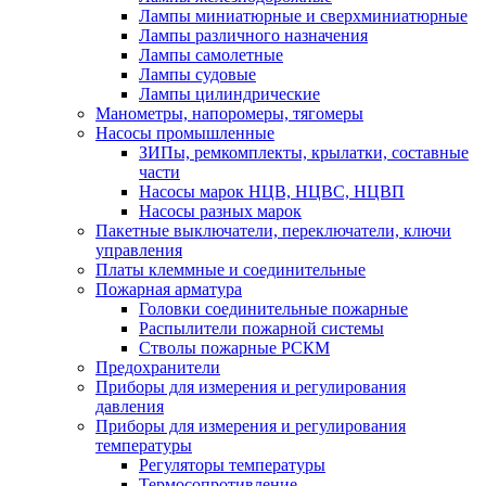
Лампы миниатюрные и сверхминиатюрные
Лампы различного назначения
Лампы самолетные
Лампы судовые
Лампы цилиндрические
Манометры, напоромеры, тягомеры
Насосы промышленные
ЗИПы, ремкомплекты, крылатки, составные
части
Насосы марок НЦВ, НЦВС, НЦВП
Насосы разных марок
Пакетные выключатели, переключатели, ключи
управления
Платы клеммные и соединительные
Пожарная арматура
Головки соединительные пожарные
Распылители пожарной системы
Стволы пожарные РСКМ
Предохранители
Приборы для измерения и регулирования
давления
Приборы для измерения и регулирования
температуры
Регуляторы температуры
Термосопротивление