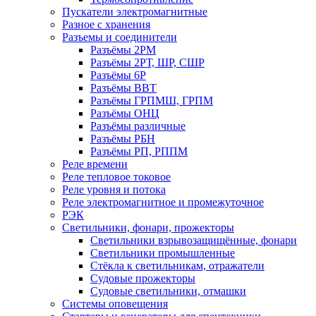
Пускатели электромагнитные
Разное с хранения
Разъемы и соединители
Разъёмы 2РМ
Разъёмы 2РТ, ШР, СШР
Разъёмы 6Р
Разъёмы ВВТ
Разъёмы ГРПМШ, ГРПМ
Разъёмы ОНЦ
Разъёмы различные
Разъёмы РБН
Разъёмы РП, РППМ
Реле времени
Реле тепловое токовое
Реле уровня и потока
Реле электромагнитное и промежуточное
РЭК
Светильники, фонари, прожекторы
Светильники взрывозащищённые, фонари
Светильники промышленные
Стёкла к светильникам, отражатели
Судовые прожекторы
Судовые светильники, отмашки
Системы оповещения