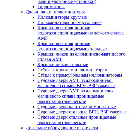
(манипуляторные установки)
Гидромоторы
Двери, люки, иллюминаторы
Иллюминаторы круглые
Иллюминаторы прямоугольные
Крышки вентиляционные
водогазонепроницаемые из лёгкого сплава
АМГ
Крышки вентиляционные
водогазонепроницаемые стальные
Крышки люков из алюминиево-магниевого
сплава АМГ
Крышки люков стальные
Стёкла к круглым иллюминаторам
Стёкла к прямоугольным иллюминаторам
Судовые двери АМГ из алюминиево-
магниевого сплава ВГН, ВЗГ тяжелые
Судовые двери АМГ из алюминиево-
магниевого сплава проницаемые
брызгозащитные легкие
Судовые двери каютные, композитные
Судовые двери стальные ВГН, ВЗГ тяжелые
Судовые двери стальные проницаемые
брызгозащитные легкие
Дизельное оборудование и запчасти