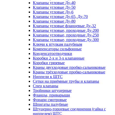
Клапаны угловые Ду-40
Клапаны угловые Ду-50
Клапаны угловые Ду-6
Клапаны угловые Ду-65, Ду-70
Клапаны угловые Ду-80
Клапаны угловые фланцевые Ду-32
Клапаны угловые, проходные Ду-200
Клапаны угловые, проходные Ду-250
Клапаны угловые, проходные Ду-300
Ключи к втулкам палубным
Компенсаторы сильфонные
Конденсатоотводчики
Коробки 2-х и 3-х клапанные
Коробки грязевые
Краны двухходовые пробко-сальниковые
Краны трёхходовые пробко-сальниковые
Ниппели к ШТС
Сетки на приёмные трубы и клапаны
Спец клапаны
Тройники штуцерные
Фланцы, приварыши
Фонари смотровые
Шпигаты палубные
Штуцерно-торцевые соединения (гайка с
ниппелем) ШТС