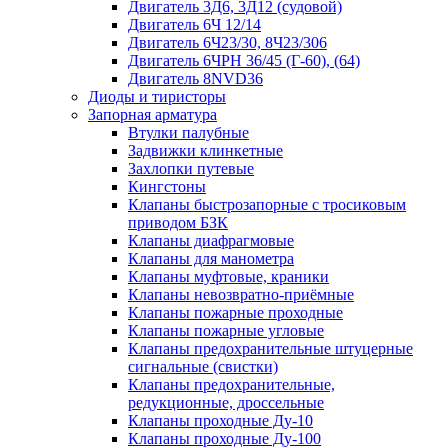
Двигатель 3Д6, 3Д12 (судовой)
Двигатель 6Ч 12/14
Двигатель 6Ч23/30, 8Ч23/306
Двигатель 6ЧРН 36/45 (Г-60), (64)
Двигатель 8NVD36
Диоды и тиристоры
Запорная арматура
Втулки палубные
Задвижки клинкетные
Захлопки путевые
Кингстоны
Клапаны быстрозапорные с тросиковым
приводом БЗК
Клапаны диафрагмовые
Клапаны для манометра
Клапаны муфтовые, краники
Клапаны невозвратно-приёмные
Клапаны пожарные проходные
Клапаны пожарные угловые
Клапаны предохранительные штуцерные
сигнальные (свистки)
Клапаны предохранительные,
редукционные, дроссельные
Клапаны проходные Ду-10
Клапаны проходные Ду-100