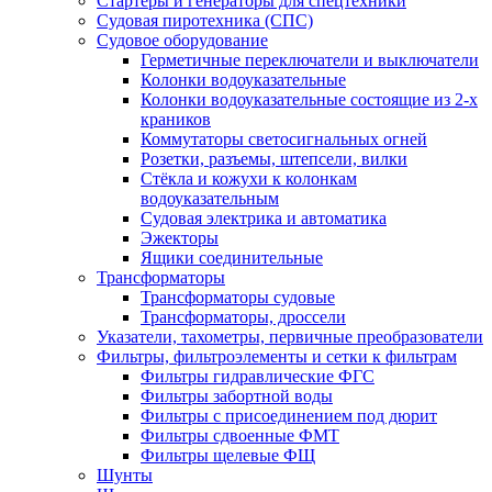
Стартеры и генераторы для спецтехники
Судовая пиротехника (СПС)
Судовое оборудование
Герметичные переключатели и выключатели
Колонки водоуказательные
Колонки водоуказательные состоящие из 2-х
краников
Коммутаторы светосигнальных огней
Розетки, разъемы, штепсели, вилки
Стёкла и кожухи к колонкам
водоуказательным
Судовая электрика и автоматика
Эжекторы
Ящики соединительные
Трансформаторы
Трансформаторы судовые
Трансформаторы, дроссели
Указатели, тахометры, первичные преобразователи
Фильтры, фильтроэлементы и сетки к фильтрам
Фильтры гидравлические ФГС
Фильтры забортной воды
Фильтры с присоединением под дюрит
Фильтры сдвоенные ФМТ
Фильтры щелевые ФЩ
Шунты