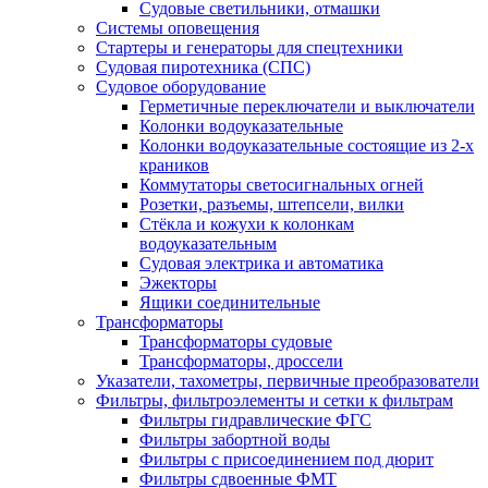
Судовые светильники, отмашки
Системы оповещения
Стартеры и генераторы для спецтехники
Судовая пиротехника (СПС)
Судовое оборудование
Герметичные переключатели и выключатели
Колонки водоуказательные
Колонки водоуказательные состоящие из 2-х
краников
Коммутаторы светосигнальных огней
Розетки, разъемы, штепсели, вилки
Стёкла и кожухи к колонкам
водоуказательным
Судовая электрика и автоматика
Эжекторы
Ящики соединительные
Трансформаторы
Трансформаторы судовые
Трансформаторы, дроссели
Указатели, тахометры, первичные преобразователи
Фильтры, фильтроэлементы и сетки к фильтрам
Фильтры гидравлические ФГС
Фильтры забортной воды
Фильтры с присоединением под дюрит
Фильтры сдвоенные ФМТ