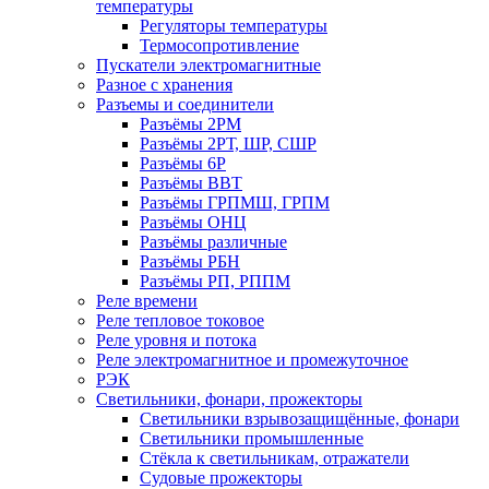
температуры
Регуляторы температуры
Термосопротивление
Пускатели электромагнитные
Разное с хранения
Разъемы и соединители
Разъёмы 2РМ
Разъёмы 2РТ, ШР, СШР
Разъёмы 6Р
Разъёмы ВВТ
Разъёмы ГРПМШ, ГРПМ
Разъёмы ОНЦ
Разъёмы различные
Разъёмы РБН
Разъёмы РП, РППМ
Реле времени
Реле тепловое токовое
Реле уровня и потока
Реле электромагнитное и промежуточное
РЭК
Светильники, фонари, прожекторы
Светильники взрывозащищённые, фонари
Светильники промышленные
Стёкла к светильникам, отражатели
Судовые прожекторы