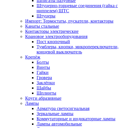
Шпигаты палубные
Штуцерно-торцевые соединения (гайка с
ниппелем) ШТС
Штуцеры
Импорт: Термостаты, пускатели, контакторы
Канаты стальные
Контакторы электрические
Крановое электрооборудования
Пост кнопочный
Тумблеры, кнопки, микропереключатели,
концевой выключатель
Крепёж
Болты
Винты
Гайки
Гровера
Заклёпки
Шайбы
Шплинты
Круги абразивные
Лампы
Арматура светосигнальная
Зеркальные лампы
Коммутаторные и индикаторные лампы
Лампы автомобильные