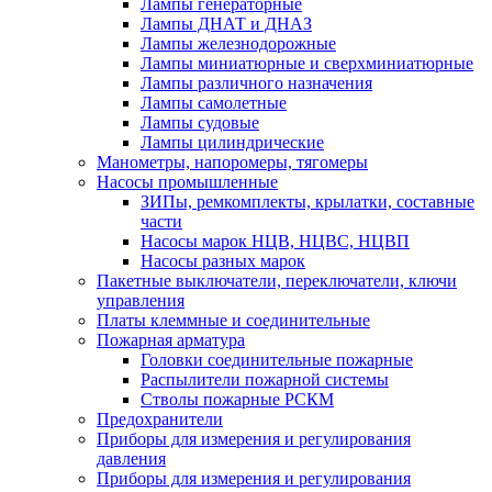
Лампы генераторные
Лампы ДНАТ и ДНАЗ
Лампы железнодорожные
Лампы миниатюрные и сверхминиатюрные
Лампы различного назначения
Лампы самолетные
Лампы судовые
Лампы цилиндрические
Манометры, напоромеры, тягомеры
Насосы промышленные
ЗИПы, ремкомплекты, крылатки, составные
части
Насосы марок НЦВ, НЦВС, НЦВП
Насосы разных марок
Пакетные выключатели, переключатели, ключи
управления
Платы клеммные и соединительные
Пожарная арматура
Головки соединительные пожарные
Распылители пожарной системы
Стволы пожарные РСКМ
Предохранители
Приборы для измерения и регулирования
давления
Приборы для измерения и регулирования