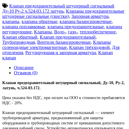
Клапан предохранительный штуцерный сигнальный
Ду-10 Ру-2 ч.524-03.172 латунь
,
Клапаны предохранительные
штуцерные сигнальные (свистки)
,
Запорная арматура
,
клапаны
,
клапана обратные
,
клапана балансировочные
,
клапана поплавковые
,
клапана предохранительные
,
клапана
регулирующие
,
Клапаны
,
Водо-
,
газо-
,
теплообеспечение
,
Клапан обратный
,
Клапан предохранительный
,
Трубопроводная
,
Вентили балансировочные
,
Клапаны
соленоидные электромагнитные
,
Клапан трёхходовой
,
Для
отопления
,
Регулирующая и запорная арматура
,
Клапан
клапан
Описание
Отзывов (0)
Клапан предохранительный штуцерный сигнальный, Ду-10, Ру-2,
латунь, ч.524-03.172.
Цена указана без НДС, при оплате на ООО к стоимости прибавляется
НДС - 20%.
Клапан предохранительный штуцерный сигнальный — элемент
трубопроводной арматуры, предназначенный для защиты
оборудования и трубопроводных систем от превышения допустимого
давления рабочей среды. Устройство автоматически открывается при