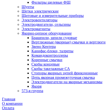
Фильтры щелевые ФЩ
Шунты
Щетки электрические
Щитовые и измерительные приборы
Электровентиляторы
Электродвигатели, сельсины
Электромагниты
Якорно-цепное оборудование
Брашпили, шпили судовые
Вертлюжные (якорные) смычки и вертлюги
Звено Кентера
Канифас-блоки, талрепы
Командоконтроллеры
Коренные смычки
Скобы концевые
Скобы такелажные СА
Стопоры якорных цепей фрикционные
Цепь якорная промежуточная смычка
Электродвигатели на якорные механизмы
Якоря
573-я группа
Главная
О компании
Оплата