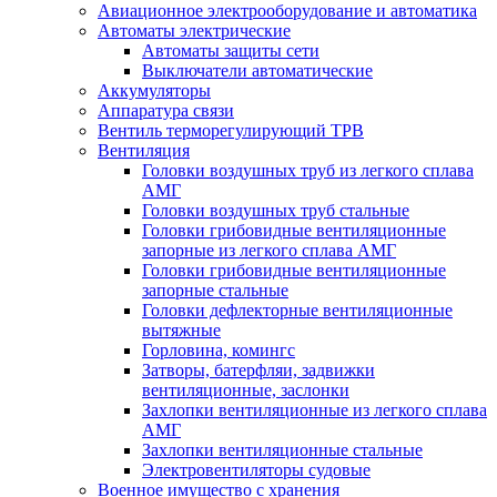
Авиационное электрооборудование и автоматика
Автоматы электрические
Автоматы защиты сети
Выключатели автоматические
Аккумуляторы
Аппаратура связи
Вентиль терморегулирующий ТРВ
Вентиляция
Головки воздушных труб из легкого сплава
АМГ
Головки воздушных труб стальные
Головки грибовидные вентиляционные
запорные из легкого сплава АМГ
Головки грибовидные вентиляционные
запорные стальные
Головки дефлекторные вентиляционные
вытяжные
Горловина, комингс
Затворы, батерфляи, задвижки
вентиляционные, заслонки
Захлопки вентиляционные из легкого сплава
АМГ
Захлопки вентиляционные стальные
Электровентиляторы судовые
Военное имущество с хранения