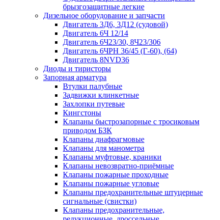
брызгозащитные легкие
Дизельное оборудование и запчасти
Двигатель 3Д6, 3Д12 (судовой)
Двигатель 6Ч 12/14
Двигатель 6Ч23/30, 8Ч23/306
Двигатель 6ЧРН 36/45 (Г-60), (64)
Двигатель 8NVD36
Диоды и тиристоры
Запорная арматура
Втулки палубные
Задвижки клинкетные
Захлопки путевые
Кингстоны
Клапаны быстрозапорные с тросиковым
приводом БЗК
Клапаны диафрагмовые
Клапаны для манометра
Клапаны муфтовые, краники
Клапаны невозвратно-приёмные
Клапаны пожарные проходные
Клапаны пожарные угловые
Клапаны предохранительные штуцерные
сигнальные (свистки)
Клапаны предохранительные,
редукционные, дроссельные