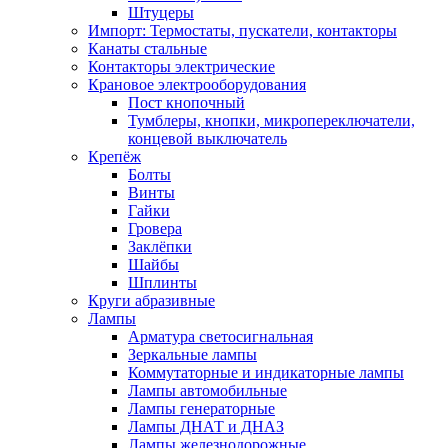
Штуцеры
Импорт: Термостаты, пускатели, контакторы
Канаты стальные
Контакторы электрические
Крановое электрооборудования
Пост кнопочный
Тумблеры, кнопки, микропереключатели,
концевой выключатель
Крепёж
Болты
Винты
Гайки
Гровера
Заклёпки
Шайбы
Шплинты
Круги абразивные
Лампы
Арматура светосигнальная
Зеркальные лампы
Коммутаторные и индикаторные лампы
Лампы автомобильные
Лампы генераторные
Лампы ДНАТ и ДНАЗ
Лампы железнодорожные