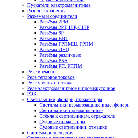
Пускатели электромагнитные
Разное с хранения
Разъемы и соединители
Разъёмы 2РМ
Разъёмы 2РТ, ШР, СШР
Разъёмы 6Р
Разъёмы ВВТ
Разъёмы ГРПМШ, ГРПМ
Разъёмы ОНЦ
Разъёмы различные
Разъёмы РБН
Разъёмы РП, РППМ
Реле времени
Реле тепловое токовое
Реле уровня и потока
Реле электромагнитное и промежуточное
РЭК
Светильники, фонари, прожекторы
Светильники взрывозащищённые, фонари
Светильники промышленные
Стёкла к светильникам, отражатели
Судовые прожекторы
Судовые светильники, отмашки
Системы оповещения