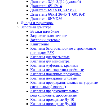
Двигатель 3Д6, 3Д12 (судовой)
Двигатель 6Ч 12/14
Двигатель 6Ч23/30, 8Ч23/306
Двигатель 6ЧРН 36/45 (Г-60), (64)
Двигатель 8NVD36
Диоды и тиристоры
Запорная арматура
Втулки палубные
Задвижки клинкетные
Захлопки путевые
Кингстоны
Клапаны быстрозапорные с тросиковым
приводом БЗК
Клапаны диафрагмовые
Клапаны для манометра
Клапаны муфтовые, краники
Клапаны невозвратно-приёмные
Клапаны пожарные проходные
Клапаны пожарные угловые
Клапаны предохранительные штуцерные
сигнальные (свистки)
Клапаны предохранительные,
редукционные, дроссельные
Клапаны проходные Ду-10
Клапаны проходные Ду-100