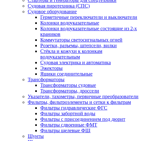
Стартеры и генераторы для спецтехники
Судовая пиротехника (СПС)
Судовое оборудование
Герметичные переключатели и выключатели
Колонки водоуказательные
Колонки водоуказательные состоящие из 2-х
краников
Коммутаторы светосигнальных огней
Розетки, разъемы, штепсели, вилки
Стёкла и кожухи к колонкам
водоуказательным
Судовая электрика и автоматика
Эжекторы
Ящики соединительные
Трансформаторы
Трансформаторы судовые
Трансформаторы, дроссели
Указатели, тахометры, первичные преобразователи
Фильтры, фильтроэлементы и сетки к фильтрам
Фильтры гидравлические ФГС
Фильтры забортной воды
Фильтры с присоединением под дюрит
Фильтры сдвоенные ФМТ
Фильтры щелевые ФЩ
Шунты