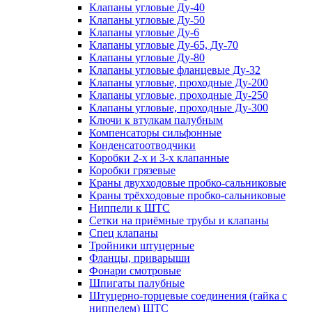
Клапаны угловые Ду-40
Клапаны угловые Ду-50
Клапаны угловые Ду-6
Клапаны угловые Ду-65, Ду-70
Клапаны угловые Ду-80
Клапаны угловые фланцевые Ду-32
Клапаны угловые, проходные Ду-200
Клапаны угловые, проходные Ду-250
Клапаны угловые, проходные Ду-300
Ключи к втулкам палубным
Компенсаторы сильфонные
Конденсатоотводчики
Коробки 2-х и 3-х клапанные
Коробки грязевые
Краны двухходовые пробко-сальниковые
Краны трёхходовые пробко-сальниковые
Ниппели к ШТС
Сетки на приёмные трубы и клапаны
Спец клапаны
Тройники штуцерные
Фланцы, приварыши
Фонари смотровые
Шпигаты палубные
Штуцерно-торцевые соединения (гайка с
ниппелем) ШТС