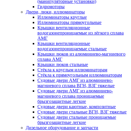
(манипуляторные установки)
Гидромоторы
Двери, люки, иллюминаторы
Иллюминаторы круглые
Иллюминаторы прямоугольные
Крышки вентиляционные
водогазонепроницаемые из лёгкого сплава
АМГ
Крышки вентиляционные
водогазонепроницаемые стальные
Крышки люков из алюминиево-магниевого
сплава АМГ
Крышки люков стальные
Стёкла к круглым иллюминаторам
Стёкла к прямоугольным иллюминаторам
Судовые двери АМГ из алюминиево-
магниевого сплава ВГН, ВЗГ тяжелые
Судовые двери АМГ из алюминиево-
магниевого сплава проницаемые
брызгозащитные легкие
Судовые двери каютные, композитные
Судовые двери стальные ВГН, ВЗГ тяжелые
Судовые двери стальные проницаемые
брызгозащитные легкие
Дизельное оборудование и запчасти