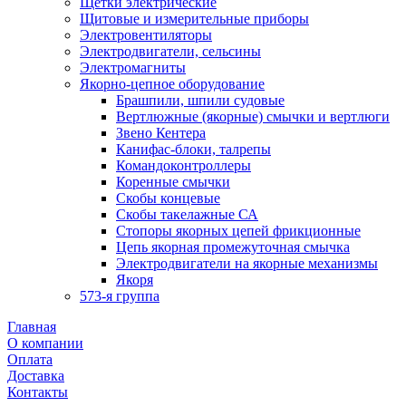
Щетки электрические
Щитовые и измерительные приборы
Электровентиляторы
Электродвигатели, сельсины
Электромагниты
Якорно-цепное оборудование
Брашпили, шпили судовые
Вертлюжные (якорные) смычки и вертлюги
Звено Кентера
Канифас-блоки, талрепы
Командоконтроллеры
Коренные смычки
Скобы концевые
Скобы такелажные СА
Стопоры якорных цепей фрикционные
Цепь якорная промежуточная смычка
Электродвигатели на якорные механизмы
Якоря
573-я группа
Главная
О компании
Оплата
Доставка
Контакты