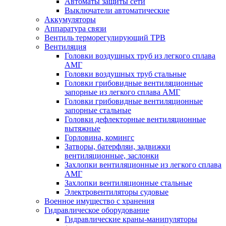
Автоматы защиты сети
Выключатели автоматические
Аккумуляторы
Аппаратура связи
Вентиль терморегулирующий ТРВ
Вентиляция
Головки воздушных труб из легкого сплава
АМГ
Головки воздушных труб стальные
Головки грибовидные вентиляционные
запорные из легкого сплава АМГ
Головки грибовидные вентиляционные
запорные стальные
Головки дефлекторные вентиляционные
вытяжные
Горловина, комингс
Затворы, батерфляи, задвижки
вентиляционные, заслонки
Захлопки вентиляционные из легкого сплава
АМГ
Захлопки вентиляционные стальные
Электровентиляторы судовые
Военное имущество с хранения
Гидравлическое оборудование
Гидравлические краны-манипуляторы