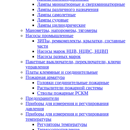
Лампы миниатюрные и сверхминиатюрные
Лампы различного назначения
Лампы самолетные
Лампы судовые
Лампы цилиндрические
Манометры, напоромеры, тягомеры
Насосы промышленные
ЗИПы, ремкомплекты, крылатки, составные
части
Насосы марок НЦВ, НЦВС, НЦВП
Насосы разных марок
Пакетные выключатели, переключатели, ключи
управления
Платы клеммные и соединительные
Пожарная арматура
Головки соединительные пожарные
Распылители пожарной системы
Стволы пожарные РСКМ
Предохранители
Приборы для измерения и регулирования
давления
Приборы для измерения и регулирования
температуры
Регуляторы температуры
Термосопротивление