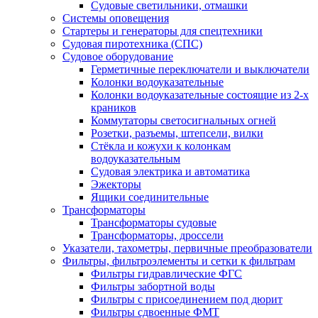
Судовые светильники, отмашки
Системы оповещения
Стартеры и генераторы для спецтехники
Судовая пиротехника (СПС)
Судовое оборудование
Герметичные переключатели и выключатели
Колонки водоуказательные
Колонки водоуказательные состоящие из 2-х
краников
Коммутаторы светосигнальных огней
Розетки, разъемы, штепсели, вилки
Стёкла и кожухи к колонкам
водоуказательным
Судовая электрика и автоматика
Эжекторы
Ящики соединительные
Трансформаторы
Трансформаторы судовые
Трансформаторы, дроссели
Указатели, тахометры, первичные преобразователи
Фильтры, фильтроэлементы и сетки к фильтрам
Фильтры гидравлические ФГС
Фильтры забортной воды
Фильтры с присоединением под дюрит
Фильтры сдвоенные ФМТ