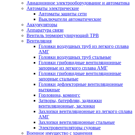
Авиационное электрооборудование и автоматика
Автоматы электрические
Автоматы защиты сети
Выключатели автоматические
Аккумуляторы
Аппаратура связи
Вентиль терморегулирующий ТРВ
Вентиляция
Головки воздушных труб из легкого сплава
АМГ
Головки воздушных труб стальные
Головки грибовидные вентиляционные
запорные из легкого сплава АМГ
Головки грибовидные вентиляционные
запорные стальные
Головки дефлекторные вентиляционные
вытяжные
Горловина, комингс
Затворы, батерфляи, задвижки
вентиляционные, заслонки
Захлопки вентиляционные из легкого сплава
АМГ
Захлопки вентиляционные стальные
Электровентиляторы судовые
Военное имущество с хранения