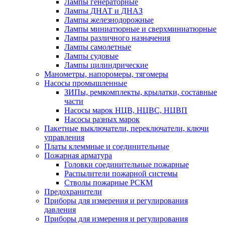
Лампы генераторные
Лампы ДНАТ и ДНАЗ
Лампы железнодорожные
Лампы миниатюрные и сверхминиатюрные
Лампы различного назначения
Лампы самолетные
Лампы судовые
Лампы цилиндрические
Манометры, напоромеры, тягомеры
Насосы промышленные
ЗИПы, ремкомплекты, крылатки, составные
части
Насосы марок НЦВ, НЦВС, НЦВП
Насосы разных марок
Пакетные выключатели, переключатели, ключи
управления
Платы клеммные и соединительные
Пожарная арматура
Головки соединительные пожарные
Распылители пожарной системы
Стволы пожарные РСКМ
Предохранители
Приборы для измерения и регулирования
давления
Приборы для измерения и регулирования