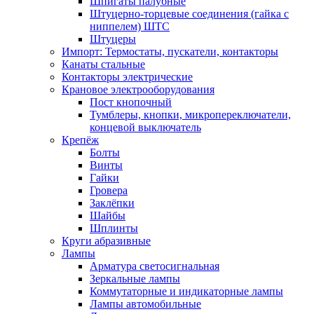
Шпигаты палубные
Штуцерно-торцевые соединения (гайка с
ниппелем) ШТС
Штуцеры
Импорт: Термостаты, пускатели, контакторы
Канаты стальные
Контакторы электрические
Крановое электрооборудования
Пост кнопочный
Тумблеры, кнопки, микропереключатели,
концевой выключатель
Крепёж
Болты
Винты
Гайки
Гровера
Заклёпки
Шайбы
Шплинты
Круги абразивные
Лампы
Арматура светосигнальная
Зеркальные лампы
Коммутаторные и индикаторные лампы
Лампы автомобильные