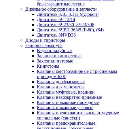
брызгозащитные легкие
Дизельное оборудование и запчасти
Двигатель 3Д6, 3Д12 (судовой)
Двигатель 6Ч 12/14
Двигатель 6Ч23/30, 8Ч23/306
Двигатель 6ЧРН 36/45 (Г-60), (64)
Двигатель 8NVD36
Диоды и тиристоры
Запорная арматура
Втулки палубные
Задвижки клинкетные
Захлопки путевые
Кингстоны
Клапаны быстрозапорные с тросиковым
приводом БЗК
Клапаны диафрагмовые
Клапаны для манометра
Клапаны муфтовые, краники
Клапаны невозвратно-приёмные
Клапаны пожарные проходные
Клапаны пожарные угловые
Клапаны предохранительные штуцерные
сигнальные (свистки)
Клапаны предохранительные,
редукционные, дроссельные