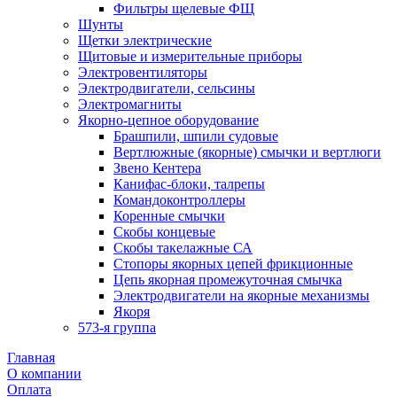
Фильтры щелевые ФЩ
Шунты
Щетки электрические
Щитовые и измерительные приборы
Электровентиляторы
Электродвигатели, сельсины
Электромагниты
Якорно-цепное оборудование
Брашпили, шпили судовые
Вертлюжные (якорные) смычки и вертлюги
Звено Кентера
Канифас-блоки, талрепы
Командоконтроллеры
Коренные смычки
Скобы концевые
Скобы такелажные СА
Стопоры якорных цепей фрикционные
Цепь якорная промежуточная смычка
Электродвигатели на якорные механизмы
Якоря
573-я группа
Главная
О компании
Оплата