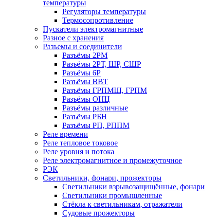
температуры
Регуляторы температуры
Термосопротивление
Пускатели электромагнитные
Разное с хранения
Разъемы и соединители
Разъёмы 2РМ
Разъёмы 2РТ, ШР, СШР
Разъёмы 6Р
Разъёмы ВВТ
Разъёмы ГРПМШ, ГРПМ
Разъёмы ОНЦ
Разъёмы различные
Разъёмы РБН
Разъёмы РП, РППМ
Реле времени
Реле тепловое токовое
Реле уровня и потока
Реле электромагнитное и промежуточное
РЭК
Светильники, фонари, прожекторы
Светильники взрывозащищённые, фонари
Светильники промышленные
Стёкла к светильникам, отражатели
Судовые прожекторы