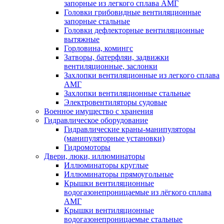
запорные из легкого сплава АМГ
Головки грибовидные вентиляционные
запорные стальные
Головки дефлекторные вентиляционные
вытяжные
Горловина, комингс
Затворы, батерфляи, задвижки
вентиляционные, заслонки
Захлопки вентиляционные из легкого сплава
АМГ
Захлопки вентиляционные стальные
Электровентиляторы судовые
Военное имущество с хранения
Гидравлическое оборудование
Гидравлические краны-манипуляторы
(манипуляторные установки)
Гидромоторы
Двери, люки, иллюминаторы
Иллюминаторы круглые
Иллюминаторы прямоугольные
Крышки вентиляционные
водогазонепроницаемые из лёгкого сплава
АМГ
Крышки вентиляционные
водогазонепроницаемые стальные