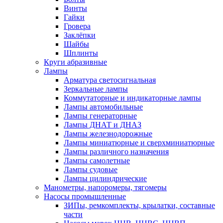
Винты
Гайки
Гровера
Заклёпки
Шайбы
Шплинты
Круги абразивные
Лампы
Арматура светосигнальная
Зеркальные лампы
Коммутаторные и индикаторные лампы
Лампы автомобильные
Лампы генераторные
Лампы ДНАТ и ДНАЗ
Лампы железнодорожные
Лампы миниатюрные и сверхминиатюрные
Лампы различного назначения
Лампы самолетные
Лампы судовые
Лампы цилиндрические
Манометры, напоромеры, тягомеры
Насосы промышленные
ЗИПы, ремкомплекты, крылатки, составные
части