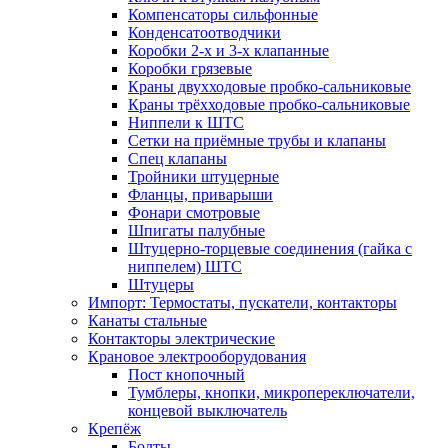
Компенсаторы сильфонные
Конденсатоотводчики
Коробки 2-х и 3-х клапанные
Коробки грязевые
Краны двухходовые пробко-сальниковые
Краны трёхходовые пробко-сальниковые
Ниппели к ШТС
Сетки на приёмные трубы и клапаны
Спец клапаны
Тройники штуцерные
Фланцы, приварыши
Фонари смотровые
Шпигаты палубные
Штуцерно-торцевые соединения (гайка с
ниппелем) ШТС
Штуцеры
Импорт: Термостаты, пускатели, контакторы
Канаты стальные
Контакторы электрические
Крановое электрооборудования
Пост кнопочный
Тумблеры, кнопки, микропереключатели,
концевой выключатель
Крепёж
Болты