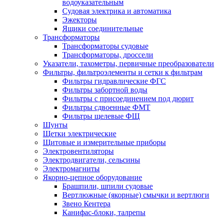
водоуказательным
Судовая электрика и автоматика
Эжекторы
Ящики соединительные
Трансформаторы
Трансформаторы судовые
Трансформаторы, дроссели
Указатели, тахометры, первичные преобразователи
Фильтры, фильтроэлементы и сетки к фильтрам
Фильтры гидравлические ФГС
Фильтры забортной воды
Фильтры с присоединением под дюрит
Фильтры сдвоенные ФМТ
Фильтры щелевые ФЩ
Шунты
Щетки электрические
Щитовые и измерительные приборы
Электровентиляторы
Электродвигатели, сельсины
Электромагниты
Якорно-цепное оборудование
Брашпили, шпили судовые
Вертлюжные (якорные) смычки и вертлюги
Звено Кентера
Канифас-блоки, талрепы