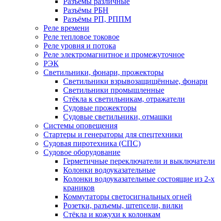
Разъёмы различные
Разъёмы РБН
Разъёмы РП, РППМ
Реле времени
Реле тепловое токовое
Реле уровня и потока
Реле электромагнитное и промежуточное
РЭК
Светильники, фонари, прожекторы
Светильники взрывозащищённые, фонари
Светильники промышленные
Стёкла к светильникам, отражатели
Судовые прожекторы
Судовые светильники, отмашки
Системы оповещения
Стартеры и генераторы для спецтехники
Судовая пиротехника (СПС)
Судовое оборудование
Герметичные переключатели и выключатели
Колонки водоуказательные
Колонки водоуказательные состоящие из 2-х
краников
Коммутаторы светосигнальных огней
Розетки, разъемы, штепсели, вилки
Стёкла и кожухи к колонкам