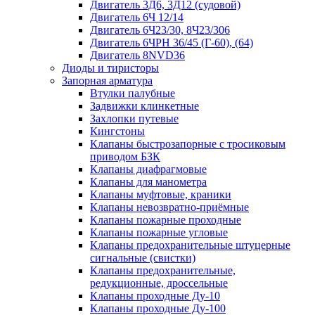
Двигатель 3Д6, 3Д12 (судовой)
Двигатель 6Ч 12/14
Двигатель 6Ч23/30, 8Ч23/306
Двигатель 6ЧРН 36/45 (Г-60), (64)
Двигатель 8NVD36
Диоды и тиристоры
Запорная арматура
Втулки палубные
Задвижки клинкетные
Захлопки путевые
Кингстоны
Клапаны быстрозапорные с тросиковым
приводом БЗК
Клапаны диафрагмовые
Клапаны для манометра
Клапаны муфтовые, краники
Клапаны невозвратно-приёмные
Клапаны пожарные проходные
Клапаны пожарные угловые
Клапаны предохранительные штуцерные
сигнальные (свистки)
Клапаны предохранительные,
редукционные, дроссельные
Клапаны проходные Ду-10
Клапаны проходные Ду-100