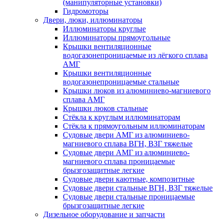
(манипуляторные установки)
Гидромоторы
Двери, люки, иллюминаторы
Иллюминаторы круглые
Иллюминаторы прямоугольные
Крышки вентиляционные
водогазонепроницаемые из лёгкого сплава
АМГ
Крышки вентиляционные
водогазонепроницаемые стальные
Крышки люков из алюминиево-магниевого
сплава АМГ
Крышки люков стальные
Стёкла к круглым иллюминаторам
Стёкла к прямоугольным иллюминаторам
Судовые двери АМГ из алюминиево-
магниевого сплава ВГН, ВЗГ тяжелые
Судовые двери АМГ из алюминиево-
магниевого сплава проницаемые
брызгозащитные легкие
Судовые двери каютные, композитные
Судовые двери стальные ВГН, ВЗГ тяжелые
Судовые двери стальные проницаемые
брызгозащитные легкие
Дизельное оборудование и запчасти