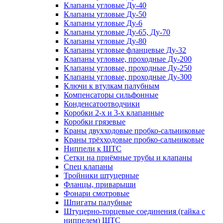
Клапаны угловые Ду-40
Клапаны угловые Ду-50
Клапаны угловые Ду-6
Клапаны угловые Ду-65, Ду-70
Клапаны угловые Ду-80
Клапаны угловые фланцевые Ду-32
Клапаны угловые, проходные Ду-200
Клапаны угловые, проходные Ду-250
Клапаны угловые, проходные Ду-300
Ключи к втулкам палубным
Компенсаторы сильфонные
Конденсатоотводчики
Коробки 2-х и 3-х клапанные
Коробки грязевые
Краны двухходовые пробко-сальниковые
Краны трёхходовые пробко-сальниковые
Ниппели к ШТС
Сетки на приёмные трубы и клапаны
Спец клапаны
Тройники штуцерные
Фланцы, приварыши
Фонари смотровые
Шпигаты палубные
Штуцерно-торцевые соединения (гайка с
ниппелем) ШТС