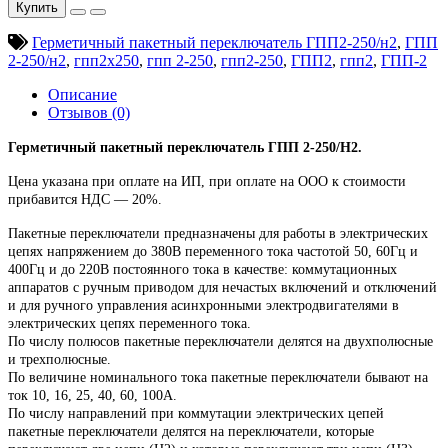
Купить
Герметичный пакетный переключатель ГПП2-250/н2
,
ГПП
2-250/н2
,
гпп2х250
,
гпп 2-250
,
гпп2-250
,
ГПП2
,
гпп2
,
ГПП-2
Описание
Отзывов (0)
Герметичный пакетный переключатель ГПП 2-250/Н2.
Цена указана при оплате на ИП, при оплате на ООО к стоимости
прибавится НДС ― 20%.
Пакетные переключатели предназначены для работы в электрических
цепях напряжением до 380В переменного тока частотой 50, 60Гц и
400Гц и до 220В постоянного тока в качестве: коммутационных
аппаратов с ручным приводом для нечастых включений и отключений
и для ручного управления асинхронными электродвигателями в
электрических цепях переменного тока.
По числу полюсов пакетные переключатели делятся на двухполюсные
и трехполюсные.
По величине номинального тока пакетные переключатели бывают на
ток 10, 16, 25, 40, 60, 100А.
По числу направлений при коммутации электрических цепей
пакетные переключатели делятся на переключатели, которые