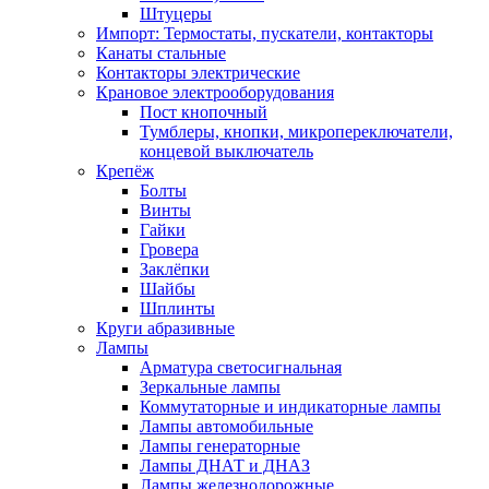
Штуцеры
Импорт: Термостаты, пускатели, контакторы
Канаты стальные
Контакторы электрические
Крановое электрооборудования
Пост кнопочный
Тумблеры, кнопки, микропереключатели,
концевой выключатель
Крепёж
Болты
Винты
Гайки
Гровера
Заклёпки
Шайбы
Шплинты
Круги абразивные
Лампы
Арматура светосигнальная
Зеркальные лампы
Коммутаторные и индикаторные лампы
Лампы автомобильные
Лампы генераторные
Лампы ДНАТ и ДНАЗ
Лампы железнодорожные