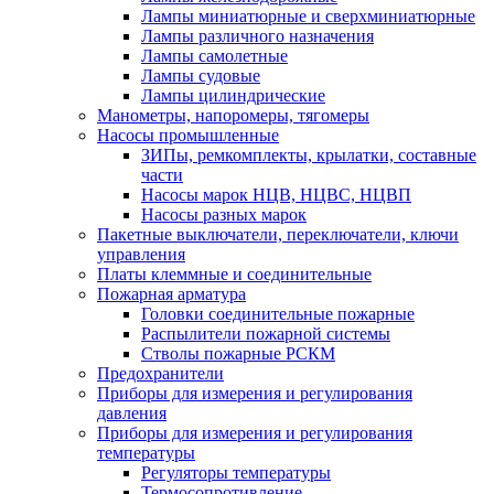
Лампы миниатюрные и сверхминиатюрные
Лампы различного назначения
Лампы самолетные
Лампы судовые
Лампы цилиндрические
Манометры, напоромеры, тягомеры
Насосы промышленные
ЗИПы, ремкомплекты, крылатки, составные
части
Насосы марок НЦВ, НЦВС, НЦВП
Насосы разных марок
Пакетные выключатели, переключатели, ключи
управления
Платы клеммные и соединительные
Пожарная арматура
Головки соединительные пожарные
Распылители пожарной системы
Стволы пожарные РСКМ
Предохранители
Приборы для измерения и регулирования
давления
Приборы для измерения и регулирования
температуры
Регуляторы температуры
Термосопротивление