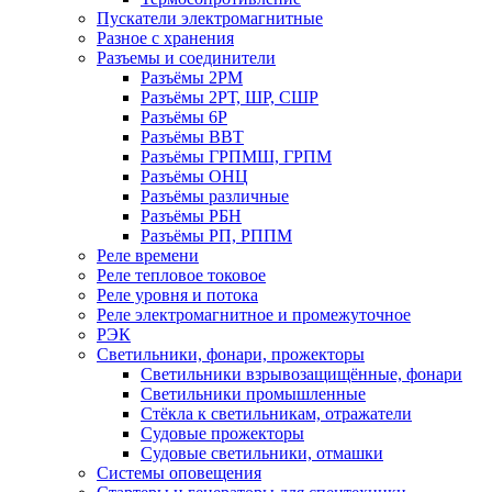
Пускатели электромагнитные
Разное с хранения
Разъемы и соединители
Разъёмы 2РМ
Разъёмы 2РТ, ШР, СШР
Разъёмы 6Р
Разъёмы ВВТ
Разъёмы ГРПМШ, ГРПМ
Разъёмы ОНЦ
Разъёмы различные
Разъёмы РБН
Разъёмы РП, РППМ
Реле времени
Реле тепловое токовое
Реле уровня и потока
Реле электромагнитное и промежуточное
РЭК
Светильники, фонари, прожекторы
Светильники взрывозащищённые, фонари
Светильники промышленные
Стёкла к светильникам, отражатели
Судовые прожекторы
Судовые светильники, отмашки
Системы оповещения