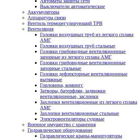
Автоматы защиты сети
Выключатели автоматические
Аккумуляторы
Аппаратура связи
Вентиль терморегулирующий ТРВ
Вентиляция
Головки воздушных труб из легкого сплава
АМГ
Головки воздушных труб стальные
Головки грибовидные вентиляционные
запорные из легкого сплава АМГ
Головки грибовидные вентиляционные
запорные стальные
Головки дефлекторные вентиляционные
вытяжные
Горловина, комингс
Затворы, батерфляи, задвижки
вентиляционные, заслонки
Захлопки вентиляционные из легкого сплава
АМГ
Захлопки вентиляционные стальные
Электровентиляторы судовые
Военное имущество с хранения
Гидравлическое оборудование
Гидравлические краны-манипуляторы