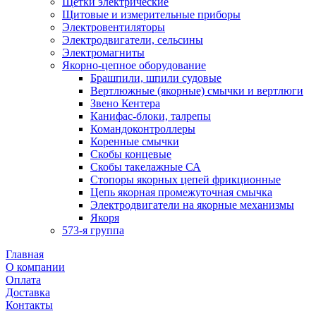
Щетки электрические
Щитовые и измерительные приборы
Электровентиляторы
Электродвигатели, сельсины
Электромагниты
Якорно-цепное оборудование
Брашпили, шпили судовые
Вертлюжные (якорные) смычки и вертлюги
Звено Кентера
Канифас-блоки, талрепы
Командоконтроллеры
Коренные смычки
Скобы концевые
Скобы такелажные СА
Стопоры якорных цепей фрикционные
Цепь якорная промежуточная смычка
Электродвигатели на якорные механизмы
Якоря
573-я группа
Главная
О компании
Оплата
Доставка
Контакты