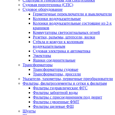
Стартеры и генераторы для спецтехники
Судовая пиротехника (СПС)
Судовое оборудование
Герметичные переключатели и выключатели
Колонки водоуказательные
Колонки водоуказательные состоящие из 2-х
краников
Коммутаторы светосигнальных огней
Розетки, разъемы, штепсели, вилки
Стёкла и кожухи к колонкам
водоуказательным
Судовая электрика и автоматика
Эжекторы
Ящики соединительные
Трансформаторы
Трансформаторы судовые
Трансформаторы, дроссели
Указатели, тахометры, первичные преобразователи
Фильтры, фильтроэлементы и сетки к фильтрам
Фильтры гидравлические ФГС
Фильтры забортной воды
Фильтры с присоединением под дюрит
Фильтры сдвоенные ФМТ
Фильтры щелевые ФЩ
Шунты