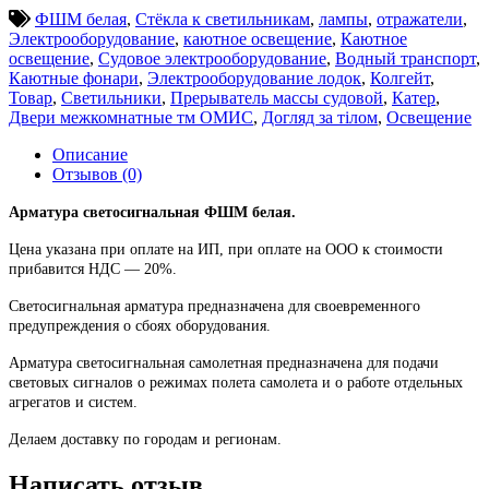
ФШМ белая
,
Стёкла к светильникам
,
лампы
,
отражатели
,
Электрооборудование
,
каютное освещение
,
Каютное
освещение
,
Судовое электрооборудование
,
Водный транспорт
,
Каютные фонари
,
Электрооборудование лодок
,
Колгейт
,
Товар
,
Светильники
,
Прерыватель массы судовой
,
Катер
,
Двери межкомнатные тм ОМИС
,
Догляд за тілом
,
Освещение
Описание
Отзывов (0)
Арматура светосигнальная ФШМ белая.
Цена указана при оплате на ИП, при оплате на ООО к стоимости
прибавится НДС ― 20%.
Светосигнальная арматура предназначена для своевременного
предупреждения о сбоях оборудования.
Арматура светосигнальная самолетная предназначена для подачи
световых сигналов о режимах полета самолета и о работе отдельных
агрегатов и систем.
Делаем доставку по городам и регионам.
Написать отзыв