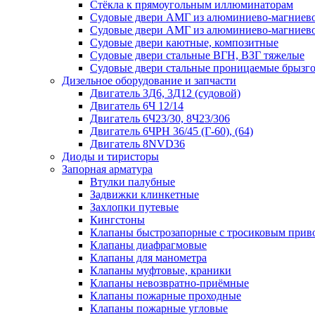
Стёкла к прямоугольным иллюминаторам
Судовые двери АМГ из алюминиево-магниево
Судовые двери АМГ из алюминиево-магниево
Судовые двери каютные, композитные
Судовые двери стальные ВГН, ВЗГ тяжелые
Судовые двери стальные проницаемые брызг
Дизельное оборудование и запчасти
Двигатель 3Д6, 3Д12 (судовой)
Двигатель 6Ч 12/14
Двигатель 6Ч23/30, 8Ч23/306
Двигатель 6ЧРН 36/45 (Г-60), (64)
Двигатель 8NVD36
Диоды и тиристоры
Запорная арматура
Втулки палубные
Задвижки клинкетные
Захлопки путевые
Кингстоны
Клапаны быстрозапорные с тросиковым прив
Клапаны диафрагмовые
Клапаны для манометра
Клапаны муфтовые, краники
Клапаны невозвратно-приёмные
Клапаны пожарные проходные
Клапаны пожарные угловые