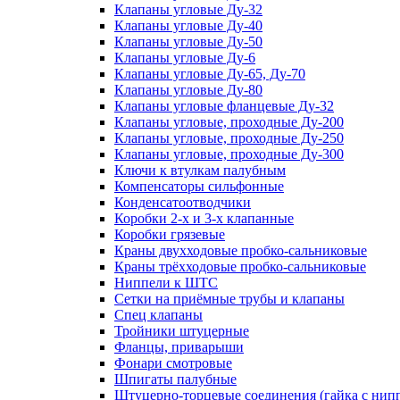
Клапаны угловые Ду-32
Клапаны угловые Ду-40
Клапаны угловые Ду-50
Клапаны угловые Ду-6
Клапаны угловые Ду-65, Ду-70
Клапаны угловые Ду-80
Клапаны угловые фланцевые Ду-32
Клапаны угловые, проходные Ду-200
Клапаны угловые, проходные Ду-250
Клапаны угловые, проходные Ду-300
Ключи к втулкам палубным
Компенсаторы сильфонные
Конденсатоотводчики
Коробки 2-х и 3-х клапанные
Коробки грязевые
Краны двухходовые пробко-сальниковые
Краны трёхходовые пробко-сальниковые
Ниппели к ШТС
Сетки на приёмные трубы и клапаны
Спец клапаны
Тройники штуцерные
Фланцы, приварыши
Фонари смотровые
Шпигаты палубные
Штуцерно-торцевые соединения (гайка с ни