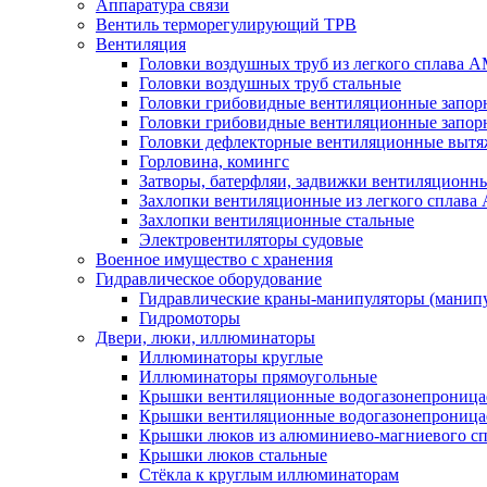
Аппаратура связи
Вентиль терморегулирующий ТРВ
Вентиляция
Головки воздушных труб из легкого сплава 
Головки воздушных труб стальные
Головки грибовидные вентиляционные запорн
Головки грибовидные вентиляционные запор
Головки дефлекторные вентиляционные выт
Горловина, комингс
Затворы, батерфляи, задвижки вентиляционны
Захлопки вентиляционные из легкого сплава
Захлопки вентиляционные стальные
Электровентиляторы судовые
Военное имущество с хранения
Гидравлическое оборудование
Гидравлические краны-манипуляторы (манипу
Гидромоторы
Двери, люки, иллюминаторы
Иллюминаторы круглые
Иллюминаторы прямоугольные
Крышки вентиляционные водогазонепроницае
Крышки вентиляционные водогазонепроница
Крышки люков из алюминиево-магниевого с
Крышки люков стальные
Стёкла к круглым иллюминаторам