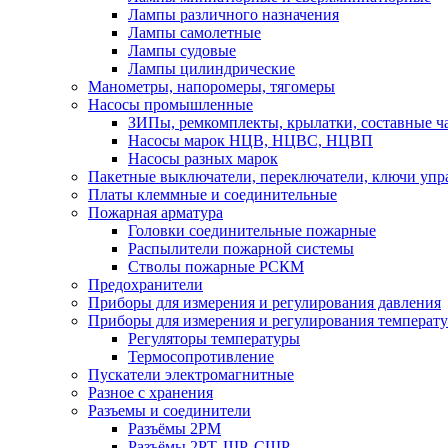
Лампы различного назначения
Лампы самолетные
Лампы судовые
Лампы цилиндрические
Манометры, напоромеры, тягомеры
Насосы промышленные
ЗИПы, ремкомплекты, крылатки, составные ч
Насосы марок НЦВ, НЦВС, НЦВП
Насосы разных марок
Пакетные выключатели, переключатели, ключи упр
Платы клеммные и соединительные
Пожарная арматура
Головки соединительные пожарные
Распылители пожарной системы
Стволы пожарные РСКМ
Предохранители
Приборы для измерения и регулирования давления
Приборы для измерения и регулирования температ
Регуляторы температуры
Термосопротивление
Пускатели электромагнитные
Разное с хранения
Разъемы и соединители
Разъёмы 2РМ
Разъёмы 2РТ, ШР, СШР