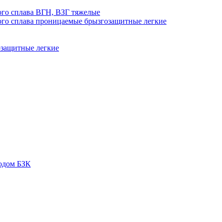
го сплава ВГН, ВЗГ тяжелые
го сплава проницаемые брызгозащитные легкие
озащитные легкие
одом БЗК