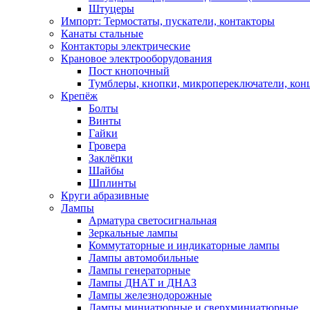
Штуцеры
Импорт: Термостаты, пускатели, контакторы
Канаты стальные
Контакторы электрические
Крановое электрооборудования
Пост кнопочный
Тумблеры, кнопки, микропереключатели, кон
Крепёж
Болты
Винты
Гайки
Гровера
Заклёпки
Шайбы
Шплинты
Круги абразивные
Лампы
Арматура светосигнальная
Зеркальные лампы
Коммутаторные и индикаторные лампы
Лампы автомобильные
Лампы генераторные
Лампы ДНАТ и ДНАЗ
Лампы железнодорожные
Лампы миниатюрные и сверхминиатюрные