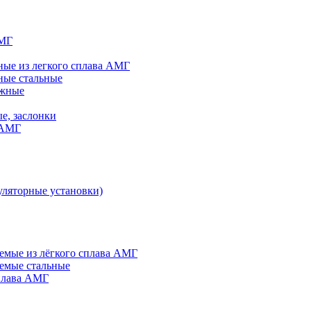
АМГ
ые из легкого сплава АМГ
ные стальные
яжные
е, заслонки
 АМГ
ляторные установки)
мые из лёгкого сплава АМГ
емые стальные
плава АМГ