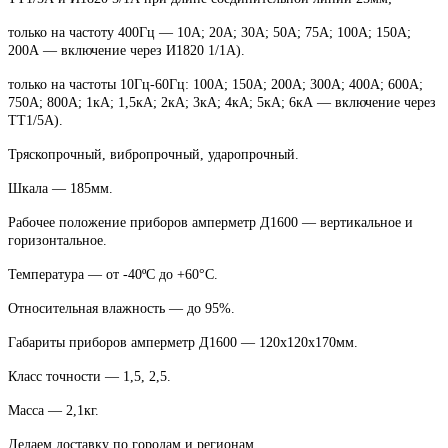
только на частоту 400Гц ― 10А; 20А; 30А; 50А; 75А; 100А; 150А;
200А ― включение через И1820 1/1А).
только на частоты 10Гц-60Гц: 100А; 150А; 200А; 300А; 400А; 600А;
750А; 800А; 1кА; 1,5кА; 2кА; 3кА; 4кА; 5кА; 6кА ― включение через
ТТ1/5А).
Тряскопрочный, вибропрочный, ударопрочный.
Шкала ― 185мм.
Рабочее положение приборов амперметр Д1600 ― вертикальное и
горизонтальное.
Температура ― от -40ºС до +60°С.
Относительная влажность ― до 95%.
Габариты приборов амперметр Д1600 ― 120х120х170мм.
Класс точности ― 1,5, 2,5.
Масса ― 2,1кг.
Делаем доставку по городам и регионам.