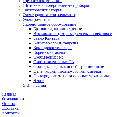
Щетки электрические
Щитовые и измерительные приборы
Электровентиляторы
Электродвигатели, сельсины
Электромагниты
Якорно-цепное оборудование
Брашпили, шпили судовые
Вертлюжные (якорные) смычки и вертлюги
Звено Кентера
Канифас-блоки, талрепы
Командоконтроллеры
Коренные смычки
Скобы концевые
Скобы такелажные СА
Стопоры якорных цепей фрикционные
Цепь якорная промежуточная смычка
Электродвигатели на якорные механизмы
Якоря
573-я группа
Главная
О компании
Оплата
Доставка
Контакты