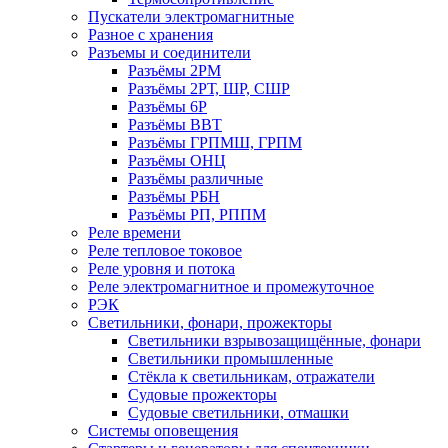
Пускатели электромагнитные
Разное с хранения
Разъемы и соединители
Разъёмы 2РМ
Разъёмы 2РТ, ШР, СШР
Разъёмы 6Р
Разъёмы ВВТ
Разъёмы ГРПМШ, ГРПМ
Разъёмы ОНЦ
Разъёмы различные
Разъёмы РБН
Разъёмы РП, РППМ
Реле времени
Реле тепловое токовое
Реле уровня и потока
Реле электромагнитное и промежуточное
РЭК
Светильники, фонари, прожекторы
Светильники взрывозащищённые, фонари
Светильники промышленные
Стёкла к светильникам, отражатели
Судовые прожекторы
Судовые светильники, отмашки
Системы оповещения