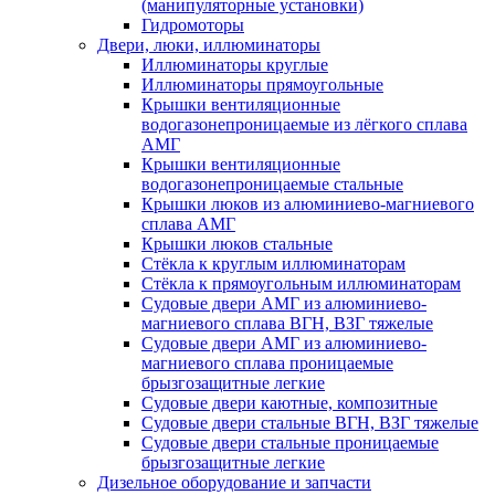
(манипуляторные установки)
Гидромоторы
Двери, люки, иллюминаторы
Иллюминаторы круглые
Иллюминаторы прямоугольные
Крышки вентиляционные
водогазонепроницаемые из лёгкого сплава
АМГ
Крышки вентиляционные
водогазонепроницаемые стальные
Крышки люков из алюминиево-магниевого
сплава АМГ
Крышки люков стальные
Стёкла к круглым иллюминаторам
Стёкла к прямоугольным иллюминаторам
Судовые двери АМГ из алюминиево-
магниевого сплава ВГН, ВЗГ тяжелые
Судовые двери АМГ из алюминиево-
магниевого сплава проницаемые
брызгозащитные легкие
Судовые двери каютные, композитные
Судовые двери стальные ВГН, ВЗГ тяжелые
Судовые двери стальные проницаемые
брызгозащитные легкие
Дизельное оборудование и запчасти