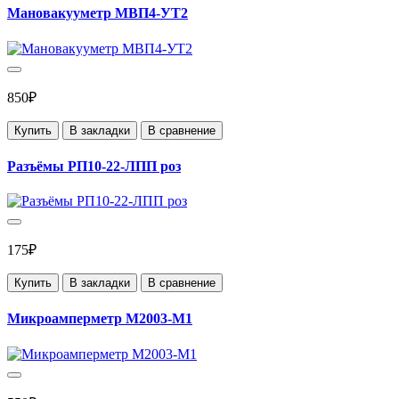
Мановакууметр МВП4-УТ2
850₽
Купить
В закладки
В сравнение
Разъёмы РП10-22-ЛПП роз
175₽
Купить
В закладки
В сравнение
Микроамперметр М2003-М1