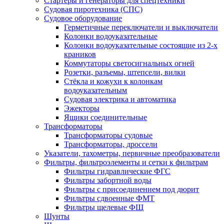
Стартеры и генераторы для спецтехники
Судовая пиротехника (СПС)
Судовое оборудование
Герметичные переключатели и выключатели
Колонки водоуказательные
Колонки водоуказательные состоящие из 2-х
краников
Коммутаторы светосигнальных огней
Розетки, разъемы, штепсели, вилки
Стёкла и кожухи к колонкам
водоуказательным
Судовая электрика и автоматика
Эжекторы
Ящики соединительные
Трансформаторы
Трансформаторы судовые
Трансформаторы, дроссели
Указатели, тахометры, первичные преобразователи
Фильтры, фильтроэлементы и сетки к фильтрам
Фильтры гидравлические ФГС
Фильтры забортной воды
Фильтры с присоединением под дюрит
Фильтры сдвоенные ФМТ
Фильтры щелевые ФЩ
Шунты