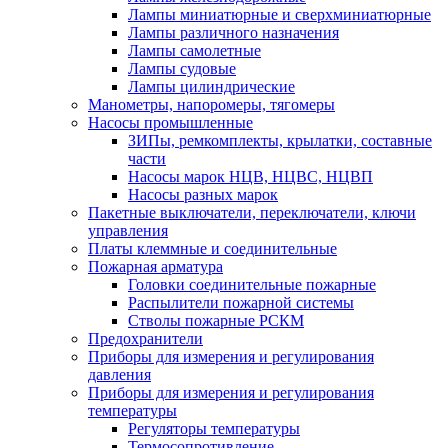
Лампы миниатюрные и сверхминиатюрные
Лампы различного назначения
Лампы самолетные
Лампы судовые
Лампы цилиндрические
Манометры, напоромеры, тягомеры
Насосы промышленные
ЗИПы, ремкомплекты, крылатки, составные
части
Насосы марок НЦВ, НЦВС, НЦВП
Насосы разных марок
Пакетные выключатели, переключатели, ключи
управления
Платы клеммные и соединительные
Пожарная арматура
Головки соединительные пожарные
Распылители пожарной системы
Стволы пожарные РСКМ
Предохранители
Приборы для измерения и регулирования
давления
Приборы для измерения и регулирования
температуры
Регуляторы температуры
Термосопротивление