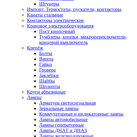
Штуцеры
Импорт: Термостаты, пускатели, контакторы
Канаты стальные
Контакторы электрические
Крановое электрооборудования
Пост кнопочный
Тумблеры, кнопки, микропереключатели,
концевой выключатель
Крепёж
Болты
Винты
Гайки
Гровера
Заклёпки
Шайбы
Шплинты
Круги абразивные
Лампы
Арматура светосигнальная
Зеркальные лампы
Коммутаторные и индикаторные лампы
Лампы автомобильные
Лампы генераторные
Лампы ДНАТ и ДНАЗ
Лампы железнодорожные