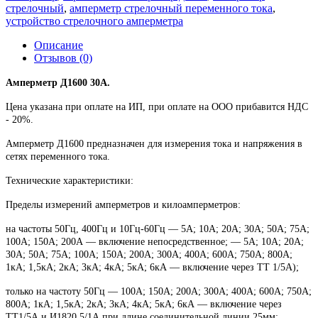
стрелочный
,
амперметр стрелочный переменного тока
,
устройство стрелочного амперметра
Описание
Отзывов (0)
Амперметр Д1600 30А.
Цена указана при оплате на ИП, при оплате на ООО прибавится НДС
- 20%.
Амперметр Д1600 предназначен для измерения тока и напряжения в
сетях переменного тока.
Технические характеристики:
Пределы измерений амперметров и килоамперметров:
на частоты 50Гц, 400Гц и 10Гц-60Гц ― 5А; 10А; 20А; 30А; 50А; 75А;
100А; 150А; 200А ― включение непосредственное; ― 5А; 10А; 20А;
30А; 50А; 75А; 100А; 150А; 200А; 300А; 400А; 600А; 750А; 800А;
1кА; 1,5кА; 2кА; 3кА; 4кА; 5кА; 6кА ― включение через ТТ 1/5А);
только на частоту 50Гц ― 100А; 150А; 200А; 300А; 400А; 600А; 750А;
800А; 1кА; 1,5кА; 2кА; 3кА; 4кА; 5кА; 6кА ― включение через
ТТ1/5А и И1820 5/1А при длине соединительной линии 25мм;