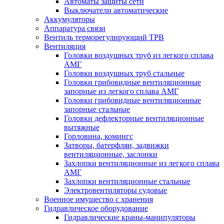
Автоматы защиты сети
Выключатели автоматические
Аккумуляторы
Аппаратура связи
Вентиль терморегулирующий ТРВ
Вентиляция
Головки воздушных труб из легкого сплава
АМГ
Головки воздушных труб стальные
Головки грибовидные вентиляционные
запорные из легкого сплава АМГ
Головки грибовидные вентиляционные
запорные стальные
Головки дефлекторные вентиляционные
вытяжные
Горловина, комингс
Затворы, батерфляи, задвижки
вентиляционные, заслонки
Захлопки вентиляционные из легкого сплава
АМГ
Захлопки вентиляционные стальные
Электровентиляторы судовые
Военное имущество с хранения
Гидравлическое оборудование
Гидравлические краны-манипуляторы