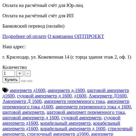
Оплата на расчётный счёт для Юр-лиц
Оплата на расчётный счёт для ИП
Банковский перевод (онлайн)
Подробнее об оплате
О компании ОПТПРОЕКТ
Наш адрес:
г. Краснодар, ул. Кожевенная 14 (с торца здания этаж 2, оф. 1)
Количество
Купить
амперметр д1600
,
амперметр д-1600
,
щитовой амперметр
д1600
,
судовой амперметр д 1600
,
д1600
,
Амперметр Д1600
,
Амперметр Д 1600
,
амперметр переменного тока
,
амперметр
переменного тока д1600
,
амперметр переменного тока д 1600
,
щитовой амперметр
,
щитовой ампермет переменного тока
,
щитовой амперметр д 1600
,
судовой амперметр
,
судовой
амперметр д1600
,
корабельный амперметр
,
корабельный
амперметр д1600
,
корабельный амперметр д 1600
,
стрелочный
амперметр
,
стрелочный амперметр д1600
,
амперметр