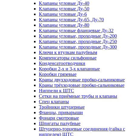
Клапаны угловые Ду-40
Клапаны угловые Ду-50
Клапаны угловые Ду-6
Клапаны угловые Ду-65, Ду-70
Клапаны угловые Ду-80
Клапаны угловые фланцевые Ду-32
Клапаны угловые, проходные Ду-200
Клапаны угловые, проходные Ду-250
Клапаны угловые, проходные Ду-300
Ключи к втулкам палубным
Компенсаторы сильфонные
Конденсатоотводчики
Коробки 2-х и 3-х клапанные
Коробки грязевые
Краны двухходовые пробко-сальниковые
Краны трёхходовые пробко-сальниковые
Ниппели к ШТС
Сетки на приёмные трубы и клапаны
Спец клапаны
Тройники штуцерные
Фланцы, приварыши
Фонари смотровые
Шпигаты палубные
Штуцерно-торцевые соединения (гайка с
ниппелем) ШТС