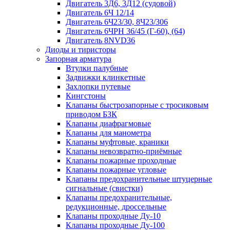
Двигатель 3Д6, 3Д12 (судовой)
Двигатель 6Ч 12/14
Двигатель 6Ч23/30, 8Ч23/306
Двигатель 6ЧРН 36/45 (Г-60), (64)
Двигатель 8NVD36
Диоды и тиристоры
Запорная арматура
Втулки палубные
Задвижки клинкетные
Захлопки путевые
Кингстоны
Клапаны быстрозапорные с тросиковым
приводом БЗК
Клапаны диафрагмовые
Клапаны для манометра
Клапаны муфтовые, краники
Клапаны невозвратно-приёмные
Клапаны пожарные проходные
Клапаны пожарные угловые
Клапаны предохранительные штуцерные
сигнальные (свистки)
Клапаны предохранительные,
редукционные, дроссельные
Клапаны проходные Ду-10
Клапаны проходные Ду-100