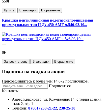
550₽
Купить
В закладки
В сравнение
Крышка вентиляционная водогазонепроницаемая
прямоугольная тип II Ду-450 АМГ ч.546-03.10...
0₽
Запросить цену
В закладки
В сравнение
Подписка на скидки и акции
Присоединяйтесь к более чем 14 672 подписчиков.
Подписаться
Контакты
Адрес:
Краснодар, ул. Кожевенная 14, с торца здания
этаж 2, оф. 1
Телефон:
8 (861) 238-21-22
,
238-25-30