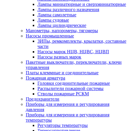
Лампы миниатюрные и сверхминиатюрные
Лампы различного назначения
Лампы самолетные
Лампы судовые
Лампы цилиндрические
Манометры, напоромеры, тягомеры
Насосы промышленные
ЗИПы, ремкомплекты, крылатки, составные
части
Насосы марок НЦВ, НЦВС, НЦВП
Насосы разных марок
Пакетные выключатели, переключатели, ключи
управления
Платы клеммные и соединительные
Пожарная арматура
Головки соединительные пожарные
Распылители пожарной системы
Стволы пожарные РСКМ
Предохранители
Приборы для измерения и регулирования
давления
Приборы для измерения и регулирования
температуры
Регуляторы температуры
Термосопротивление