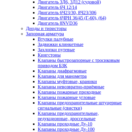
Двигатель 3Д6, 3Д12 (судовой)
Двигатель 6Ч 12/14
Двигатель 6Ч23/30, 8Ч23/306
Двигатель 6ЧРН 36/45 (Г-60), (64)
Двигатель 8NVD36
Диоды и тиристоры
Запорная арматура
Втулки палубные
Задвижки клинкетные
Захлопки путевые
Кингстоны
Клапаны быстрозапорные с тросиковым
приводом БЗК
Клапаны диафрагмовые
Клапаны для манометра
Клапаны муфтовые, краники
Клапаны невозвратно-приёмные
Клапаны пожарные проходные
Клапаны пожарные угловые
Клапаны предохранительные штуцерные
сигнальные (свистки)
Клапаны предохранительные,
редукционные, дроссельные
Клапаны проходные Ду-10
Клапаны проходные Ду-100