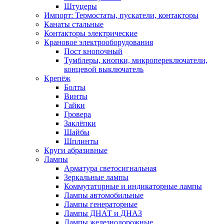
Штуцеры
Импорт: Термостаты, пускатели, контакторы
Канаты стальные
Контакторы электрические
Крановое электрооборудования
Пост кнопочный
Тумблеры, кнопки, микропереключатели,
концевой выключатель
Крепёж
Болты
Винты
Гайки
Гровера
Заклёпки
Шайбы
Шплинты
Круги абразивные
Лампы
Арматура светосигнальная
Зеркальные лампы
Коммутаторные и индикаторные лампы
Лампы автомобильные
Лампы генераторные
Лампы ДНАТ и ДНАЗ
Лампы железнодорожные