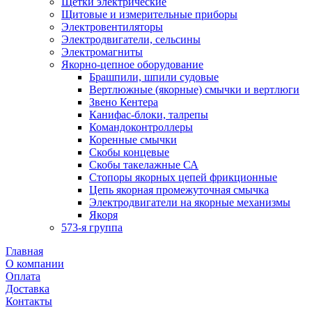
Щетки электрические
Щитовые и измерительные приборы
Электровентиляторы
Электродвигатели, сельсины
Электромагниты
Якорно-цепное оборудование
Брашпили, шпили судовые
Вертлюжные (якорные) смычки и вертлюги
Звено Кентера
Канифас-блоки, талрепы
Командоконтроллеры
Коренные смычки
Скобы концевые
Скобы такелажные СА
Стопоры якорных цепей фрикционные
Цепь якорная промежуточная смычка
Электродвигатели на якорные механизмы
Якоря
573-я группа
Главная
О компании
Оплата
Доставка
Контакты