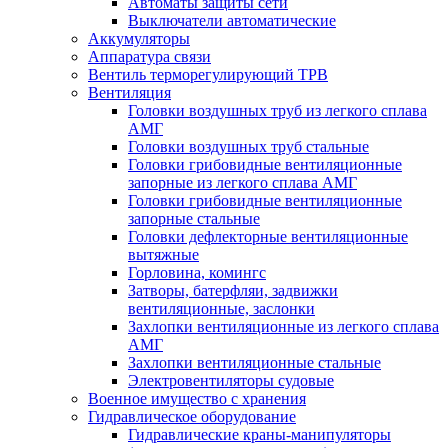
Автоматы защиты сети
Выключатели автоматические
Аккумуляторы
Аппаратура связи
Вентиль терморегулирующий ТРВ
Вентиляция
Головки воздушных труб из легкого сплава
АМГ
Головки воздушных труб стальные
Головки грибовидные вентиляционные
запорные из легкого сплава АМГ
Головки грибовидные вентиляционные
запорные стальные
Головки дефлекторные вентиляционные
вытяжные
Горловина, комингс
Затворы, батерфляи, задвижки
вентиляционные, заслонки
Захлопки вентиляционные из легкого сплава
АМГ
Захлопки вентиляционные стальные
Электровентиляторы судовые
Военное имущество с хранения
Гидравлическое оборудование
Гидравлические краны-манипуляторы