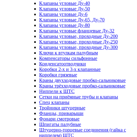
Клапаны угловые Ду-40
Клапаны угловые Ду-50
Клапаны угловые Ду-6
Клапаны угловые Ду-65, Ду-70
Клапаны угловые Ду-80
Клапаны угловые фланцевые Ду-32
Клапаны угловые, проходные Ду-200
Клапаны угловые, проходные Ду-250
Клапаны угловые, проходные Ду-300
Ключи к втулкам палубным
Компенсаторы сильфонные
Конденсатоотводчики
Коробки 2-х и 3-х клапанные
Коробки грязевые
Краны двухходовые пробко-сальниковые
Краны трёхходовые пробко-сальниковые
Ниппели к ШТС
Сетки на приёмные трубы и клапаны
Спец клапаны
Тройники штуцерные
Фланцы, приварыши
Фонари смотровые
Шпигаты палубные
Штуцерно-торцевые соединения (гайка с
ниппелем) ШТС