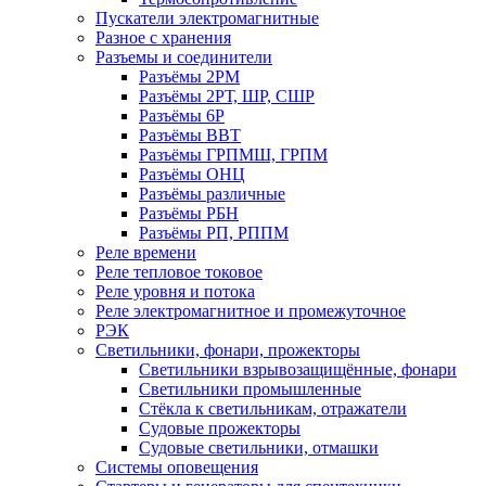
Пускатели электромагнитные
Разное с хранения
Разъемы и соединители
Разъёмы 2РМ
Разъёмы 2РТ, ШР, СШР
Разъёмы 6Р
Разъёмы ВВТ
Разъёмы ГРПМШ, ГРПМ
Разъёмы ОНЦ
Разъёмы различные
Разъёмы РБН
Разъёмы РП, РППМ
Реле времени
Реле тепловое токовое
Реле уровня и потока
Реле электромагнитное и промежуточное
РЭК
Светильники, фонари, прожекторы
Светильники взрывозащищённые, фонари
Светильники промышленные
Стёкла к светильникам, отражатели
Судовые прожекторы
Судовые светильники, отмашки
Системы оповещения