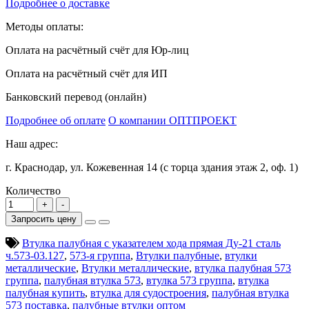
Подробнее о доставке
Методы оплаты:
Оплата на расчётный счёт для Юр-лиц
Оплата на расчётный счёт для ИП
Банковский перевод (онлайн)
Подробнее об оплате
О компании ОПТПРОЕКТ
Наш адрес:
г. Краснодар, ул. Кожевенная 14 (с торца здания этаж 2, оф. 1)
Количество
Запросить цену
Втулка палубная с указателем хода прямая Ду-21 сталь
ч.573-03.127
,
573-я группа
,
Втулки палубные
,
втулки
металлические
,
Втулки металлические
,
втулка палубная 573
группа
,
палубная втулка 573
,
втулка 573 группа
,
втулка
палубная купить
,
втулка для судостроения
,
палубная втулка
573 поставка
,
палубные втулки оптом