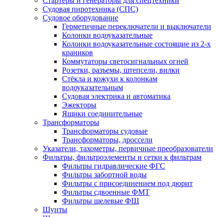
Стартеры и генераторы для спецтехники
Судовая пиротехника (СПС)
Судовое оборудование
Герметичные переключатели и выключатели
Колонки водоуказательные
Колонки водоуказательные состоящие из 2-х
краников
Коммутаторы светосигнальных огней
Розетки, разъемы, штепсели, вилки
Стёкла и кожухи к колонкам
водоуказательным
Судовая электрика и автоматика
Эжекторы
Ящики соединительные
Трансформаторы
Трансформаторы судовые
Трансформаторы, дроссели
Указатели, тахометры, первичные преобразователи
Фильтры, фильтроэлементы и сетки к фильтрам
Фильтры гидравлические ФГС
Фильтры забортной воды
Фильтры с присоединением под дюрит
Фильтры сдвоенные ФМТ
Фильтры щелевые ФЩ
Шунты