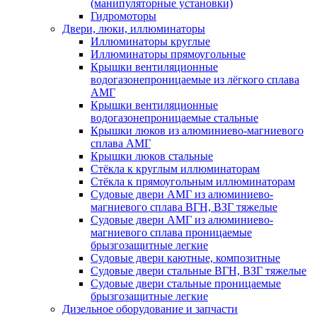
(манипуляторные установки)
Гидромоторы
Двери, люки, иллюминаторы
Иллюминаторы круглые
Иллюминаторы прямоугольные
Крышки вентиляционные
водогазонепроницаемые из лёгкого сплава
АМГ
Крышки вентиляционные
водогазонепроницаемые стальные
Крышки люков из алюминиево-магниевого
сплава АМГ
Крышки люков стальные
Стёкла к круглым иллюминаторам
Стёкла к прямоугольным иллюминаторам
Судовые двери АМГ из алюминиево-
магниевого сплава ВГН, ВЗГ тяжелые
Судовые двери АМГ из алюминиево-
магниевого сплава проницаемые
брызгозащитные легкие
Судовые двери каютные, композитные
Судовые двери стальные ВГН, ВЗГ тяжелые
Судовые двери стальные проницаемые
брызгозащитные легкие
Дизельное оборудование и запчасти