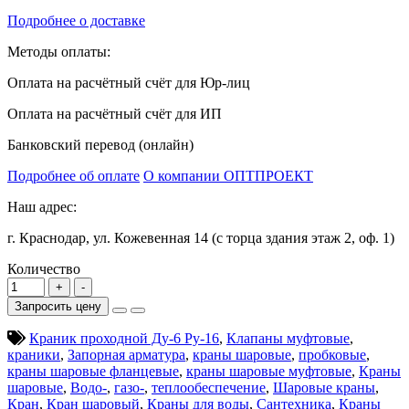
Подробнее о доставке
Методы оплаты:
Оплата на расчётный счёт для Юр-лиц
Оплата на расчётный счёт для ИП
Банковский перевод (онлайн)
Подробнее об оплате
О компании ОПТПРОЕКТ
Наш адрес:
г. Краснодар, ул. Кожевенная 14 (с торца здания этаж 2, оф. 1)
Количество
Запросить цену
Краник проходной Ду-6 Ру-16
,
Клапаны муфтовые
,
краники
,
Запорная арматура
,
краны шаровые
,
пробковые
,
краны шаровые фланцевые
,
краны шаровые муфтовые
,
Краны
шаровые
,
Водо-
,
газо-
,
теплообеспечение
,
Шаровые краны
,
Кран
,
Кран шаровый
,
Краны для воды
,
Сантехника
,
Краны