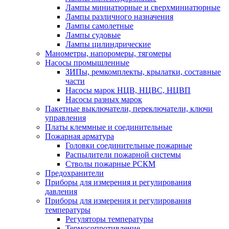
Лампы миниатюрные и сверхминиатюрные
Лампы различного назначения
Лампы самолетные
Лампы судовые
Лампы цилиндрические
Манометры, напоромеры, тягомеры
Насосы промышленные
ЗИПы, ремкомплекты, крылатки, составные
части
Насосы марок НЦВ, НЦВС, НЦВП
Насосы разных марок
Пакетные выключатели, переключатели, ключи
управления
Платы клеммные и соединительные
Пожарная арматура
Головки соединительные пожарные
Распылители пожарной системы
Стволы пожарные РСКМ
Предохранители
Приборы для измерения и регулирования
давления
Приборы для измерения и регулирования
температуры
Регуляторы температуры
Термосопротивление