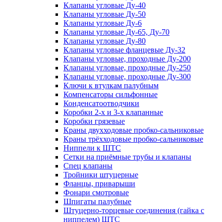
Клапаны угловые Ду-40
Клапаны угловые Ду-50
Клапаны угловые Ду-6
Клапаны угловые Ду-65, Ду-70
Клапаны угловые Ду-80
Клапаны угловые фланцевые Ду-32
Клапаны угловые, проходные Ду-200
Клапаны угловые, проходные Ду-250
Клапаны угловые, проходные Ду-300
Ключи к втулкам палубным
Компенсаторы сильфонные
Конденсатоотводчики
Коробки 2-х и 3-х клапанные
Коробки грязевые
Краны двухходовые пробко-сальниковые
Краны трёхходовые пробко-сальниковые
Ниппели к ШТС
Сетки на приёмные трубы и клапаны
Спец клапаны
Тройники штуцерные
Фланцы, приварыши
Фонари смотровые
Шпигаты палубные
Штуцерно-торцевые соединения (гайка с
ниппелем) ШТС