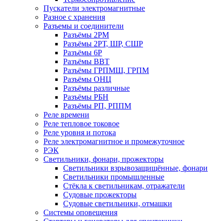
Пускатели электромагнитные
Разное с хранения
Разъемы и соединители
Разъёмы 2РМ
Разъёмы 2РТ, ШР, СШР
Разъёмы 6Р
Разъёмы ВВТ
Разъёмы ГРПМШ, ГРПМ
Разъёмы ОНЦ
Разъёмы различные
Разъёмы РБН
Разъёмы РП, РППМ
Реле времени
Реле тепловое токовое
Реле уровня и потока
Реле электромагнитное и промежуточное
РЭК
Светильники, фонари, прожекторы
Светильники взрывозащищённые, фонари
Светильники промышленные
Стёкла к светильникам, отражатели
Судовые прожекторы
Судовые светильники, отмашки
Системы оповещения