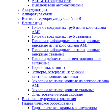
Автоматы защиты сети
Выключатели автоматические
Аккумуляторы
Аппаратура связи
Вентиль терморегулирующий ТРВ
Вентиляция
Головки воздушных труб из легкого сплава
АМГ
Головки воздушных труб стальные
Головки грибовидные вентиляционные
запорные из легкого сплава АМГ
Головки грибовидные вентиляционные
запорные стальные
Головки дефлекторные вентиляционные
вытяжные
Горловина, комингс
Затворы, батерфляи, задвижки
вентиляционные, заслонки
Захлопки вентиляционные из легкого сплава
АМГ
Захлопки вентиляционные стальные
Электровентиляторы судовые
Военное имущество с хранения
Гидравлическое оборудование
Гидравлические краны-манипуляторы