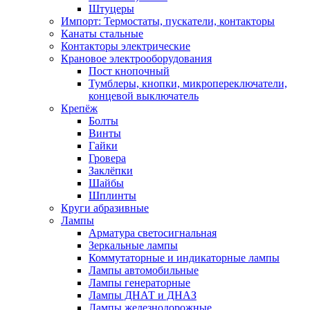
Штуцеры
Импорт: Термостаты, пускатели, контакторы
Канаты стальные
Контакторы электрические
Крановое электрооборудования
Пост кнопочный
Тумблеры, кнопки, микропереключатели,
концевой выключатель
Крепёж
Болты
Винты
Гайки
Гровера
Заклёпки
Шайбы
Шплинты
Круги абразивные
Лампы
Арматура светосигнальная
Зеркальные лампы
Коммутаторные и индикаторные лампы
Лампы автомобильные
Лампы генераторные
Лампы ДНАТ и ДНАЗ
Лампы железнодорожные