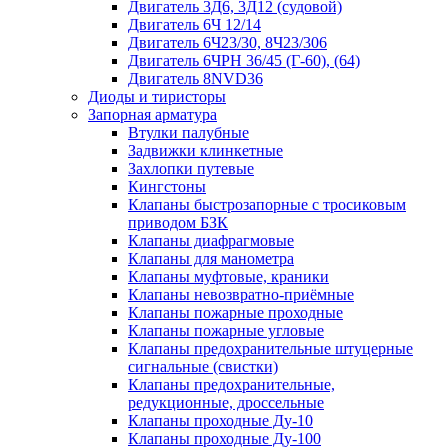
Двигатель 3Д6, 3Д12 (судовой)
Двигатель 6Ч 12/14
Двигатель 6Ч23/30, 8Ч23/306
Двигатель 6ЧРН 36/45 (Г-60), (64)
Двигатель 8NVD36
Диоды и тиристоры
Запорная арматура
Втулки палубные
Задвижки клинкетные
Захлопки путевые
Кингстоны
Клапаны быстрозапорные с тросиковым
приводом БЗК
Клапаны диафрагмовые
Клапаны для манометра
Клапаны муфтовые, краники
Клапаны невозвратно-приёмные
Клапаны пожарные проходные
Клапаны пожарные угловые
Клапаны предохранительные штуцерные
сигнальные (свистки)
Клапаны предохранительные,
редукционные, дроссельные
Клапаны проходные Ду-10
Клапаны проходные Ду-100