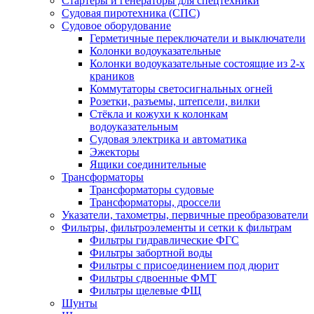
Стартеры и генераторы для спецтехники
Судовая пиротехника (СПС)
Судовое оборудование
Герметичные переключатели и выключатели
Колонки водоуказательные
Колонки водоуказательные состоящие из 2-х
краников
Коммутаторы светосигнальных огней
Розетки, разъемы, штепсели, вилки
Стёкла и кожухи к колонкам
водоуказательным
Судовая электрика и автоматика
Эжекторы
Ящики соединительные
Трансформаторы
Трансформаторы судовые
Трансформаторы, дроссели
Указатели, тахометры, первичные преобразователи
Фильтры, фильтроэлементы и сетки к фильтрам
Фильтры гидравлические ФГС
Фильтры забортной воды
Фильтры с присоединением под дюрит
Фильтры сдвоенные ФМТ
Фильтры щелевые ФЩ
Шунты