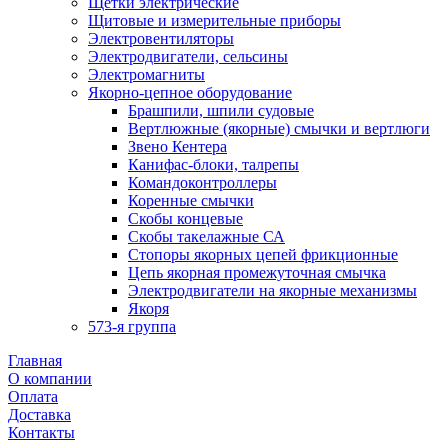
Щетки электрические
Щитовые и измерительные приборы
Электровентиляторы
Электродвигатели, сельсины
Электромагниты
Якорно-цепное оборудование
Брашпили, шпили судовые
Вертлюжные (якорные) смычки и вертлюги
Звено Кентера
Канифас-блоки, талрепы
Командоконтроллеры
Коренные смычки
Скобы концевые
Скобы такелажные СА
Стопоры якорных цепей фрикционные
Цепь якорная промежуточная смычка
Электродвигатели на якорные механизмы
Якоря
573-я группа
Главная
О компании
Оплата
Доставка
Контакты