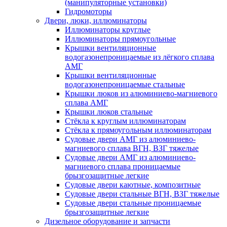
(манипуляторные установки)
Гидромоторы
Двери, люки, иллюминаторы
Иллюминаторы круглые
Иллюминаторы прямоугольные
Крышки вентиляционные
водогазонепроницаемые из лёгкого сплава
АМГ
Крышки вентиляционные
водогазонепроницаемые стальные
Крышки люков из алюминиево-магниевого
сплава АМГ
Крышки люков стальные
Стёкла к круглым иллюминаторам
Стёкла к прямоугольным иллюминаторам
Судовые двери АМГ из алюминиево-
магниевого сплава ВГН, ВЗГ тяжелые
Судовые двери АМГ из алюминиево-
магниевого сплава проницаемые
брызгозащитные легкие
Судовые двери каютные, композитные
Судовые двери стальные ВГН, ВЗГ тяжелые
Судовые двери стальные проницаемые
брызгозащитные легкие
Дизельное оборудование и запчасти