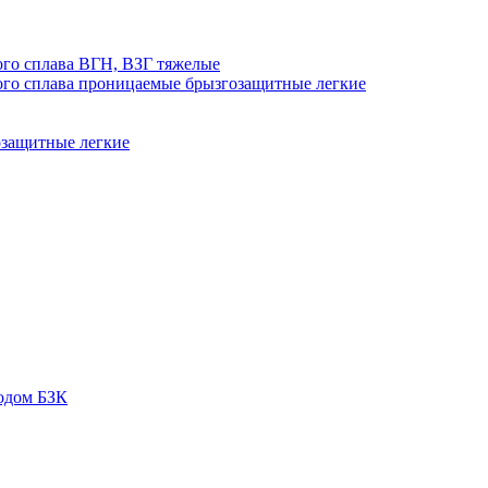
го сплава ВГН, ВЗГ тяжелые
го сплава проницаемые брызгозащитные легкие
озащитные легкие
одом БЗК