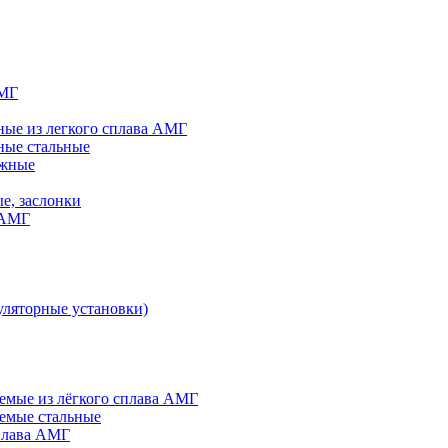
АМГ
ые из легкого сплава АМГ
ные стальные
яжные
е, заслонки
 АМГ
ляторные установки)
мые из лёгкого сплава АМГ
емые стальные
плава АМГ