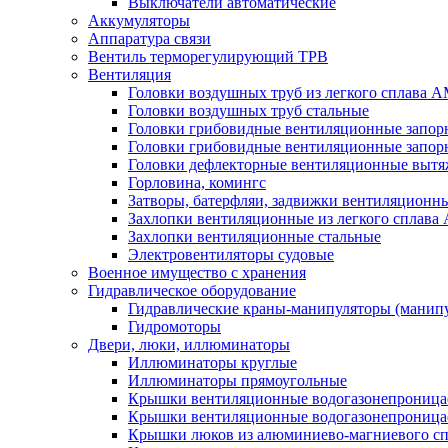
Выключатели автоматические
Аккумуляторы
Аппаратура связи
Вентиль терморегулирующий ТРВ
Вентиляция
Головки воздушных труб из легкого сплава 
Головки воздушных труб стальные
Головки грибовидные вентиляционные запорн
Головки грибовидные вентиляционные запор
Головки дефлекторные вентиляционные выт
Горловина, комингс
Затворы, батерфляи, задвижки вентиляционны
Захлопки вентиляционные из легкого сплава
Захлопки вентиляционные стальные
Электровентиляторы судовые
Военное имущество с хранения
Гидравлическое оборудование
Гидравлические краны-манипуляторы (манипу
Гидромоторы
Двери, люки, иллюминаторы
Иллюминаторы круглые
Иллюминаторы прямоугольные
Крышки вентиляционные водогазонепроницае
Крышки вентиляционные водогазонепроница
Крышки люков из алюминиево-магниевого с