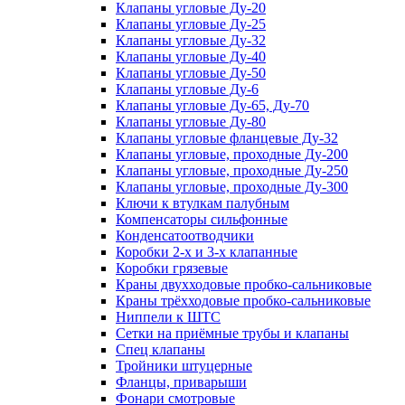
Клапаны угловые Ду-20
Клапаны угловые Ду-25
Клапаны угловые Ду-32
Клапаны угловые Ду-40
Клапаны угловые Ду-50
Клапаны угловые Ду-6
Клапаны угловые Ду-65, Ду-70
Клапаны угловые Ду-80
Клапаны угловые фланцевые Ду-32
Клапаны угловые, проходные Ду-200
Клапаны угловые, проходные Ду-250
Клапаны угловые, проходные Ду-300
Ключи к втулкам палубным
Компенсаторы сильфонные
Конденсатоотводчики
Коробки 2-х и 3-х клапанные
Коробки грязевые
Краны двухходовые пробко-сальниковые
Краны трёхходовые пробко-сальниковые
Ниппели к ШТС
Сетки на приёмные трубы и клапаны
Спец клапаны
Тройники штуцерные
Фланцы, приварыши
Фонари смотровые