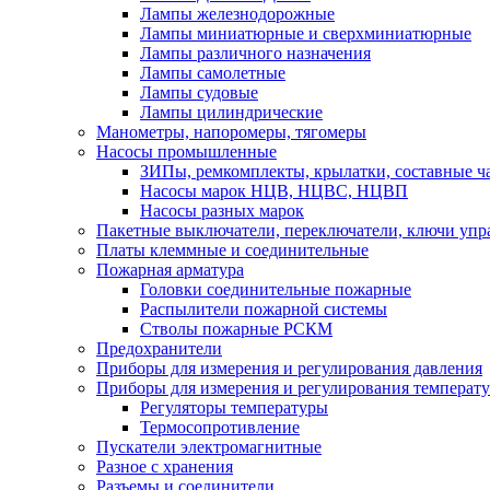
Лампы железнодорожные
Лампы миниатюрные и сверхминиатюрные
Лампы различного назначения
Лампы самолетные
Лампы судовые
Лампы цилиндрические
Манометры, напоромеры, тягомеры
Насосы промышленные
ЗИПы, ремкомплекты, крылатки, составные ч
Насосы марок НЦВ, НЦВС, НЦВП
Насосы разных марок
Пакетные выключатели, переключатели, ключи упр
Платы клеммные и соединительные
Пожарная арматура
Головки соединительные пожарные
Распылители пожарной системы
Стволы пожарные РСКМ
Предохранители
Приборы для измерения и регулирования давления
Приборы для измерения и регулирования температ
Регуляторы температуры
Термосопротивление
Пускатели электромагнитные
Разное с хранения
Разъемы и соединители