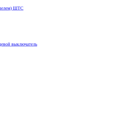
ппелем) ШТС
цевой выключатель