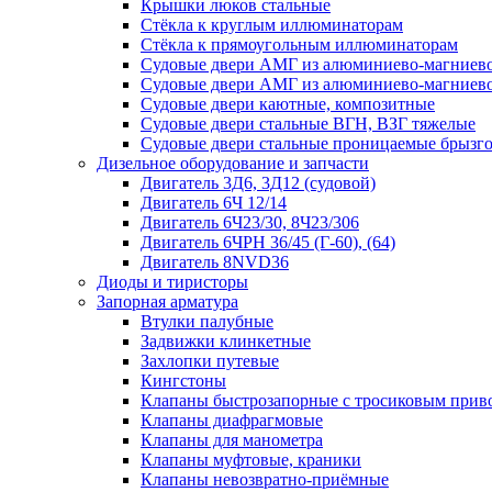
Крышки люков стальные
Стёкла к круглым иллюминаторам
Стёкла к прямоугольным иллюминаторам
Судовые двери АМГ из алюминиево-магниево
Судовые двери АМГ из алюминиево-магниево
Судовые двери каютные, композитные
Судовые двери стальные ВГН, ВЗГ тяжелые
Судовые двери стальные проницаемые брызг
Дизельное оборудование и запчасти
Двигатель 3Д6, 3Д12 (судовой)
Двигатель 6Ч 12/14
Двигатель 6Ч23/30, 8Ч23/306
Двигатель 6ЧРН 36/45 (Г-60), (64)
Двигатель 8NVD36
Диоды и тиристоры
Запорная арматура
Втулки палубные
Задвижки клинкетные
Захлопки путевые
Кингстоны
Клапаны быстрозапорные с тросиковым прив
Клапаны диафрагмовые
Клапаны для манометра
Клапаны муфтовые, краники
Клапаны невозвратно-приёмные