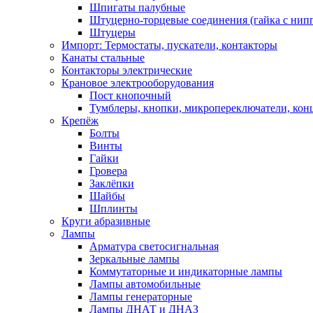
Шпигаты палубные
Штуцерно-торцевые соединения (гайка с ни
Штуцеры
Импорт: Термостаты, пускатели, контакторы
Канаты стальные
Контакторы электрические
Крановое электрооборудования
Пост кнопочный
Тумблеры, кнопки, микропереключатели, кон
Крепёж
Болты
Винты
Гайки
Гровера
Заклёпки
Шайбы
Шплинты
Круги абразивные
Лампы
Арматура светосигнальная
Зеркальные лампы
Коммутаторные и индикаторные лампы
Лампы автомобильные
Лампы генераторные
Лампы ДНАТ и ДНАЗ