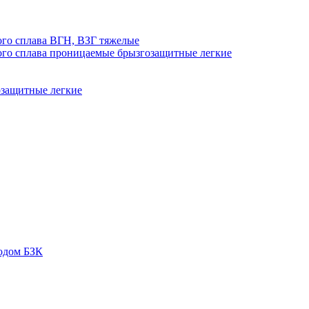
го сплава ВГН, ВЗГ тяжелые
го сплава проницаемые брызгозащитные легкие
озащитные легкие
одом БЗК