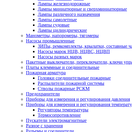
Лампы железнодорожные
Лампы миниатюрные и сверхминиатюрные
Лампы различного назначения
Лампы самолетные
Лампы судовые
Лампы цилиндрические
Манометры, напоромеры, тягомеры
Насосы промышленные
ЗИПы, ремкомплекты, крылатки, составные ч
Насосы марок НЦВ, НЦВС, НЦВП
Насосы разных марок
Пакетные выключатели, переключатели, ключи упр
Платы клеммные и соединительные
Пожарная арматура
Головки соединительные пожарные
Распылители пожарной системы
Стволы пожарные РСКМ
Предохранители
Приборы для измерения и регулирования давления
Приборы для измерения и регулирования температ
Регуляторы температуры
Термосопротивление
Пускатели электромагнитные
Разное с хранения
Разъемы и соединители