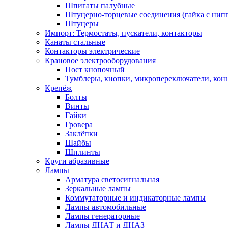
Шпигаты палубные
Штуцерно-торцевые соединения (гайка с ни
Штуцеры
Импорт: Термостаты, пускатели, контакторы
Канаты стальные
Контакторы электрические
Крановое электрооборудования
Пост кнопочный
Тумблеры, кнопки, микропереключатели, кон
Крепёж
Болты
Винты
Гайки
Гровера
Заклёпки
Шайбы
Шплинты
Круги абразивные
Лампы
Арматура светосигнальная
Зеркальные лампы
Коммутаторные и индикаторные лампы
Лампы автомобильные
Лампы генераторные
Лампы ДНАТ и ДНАЗ