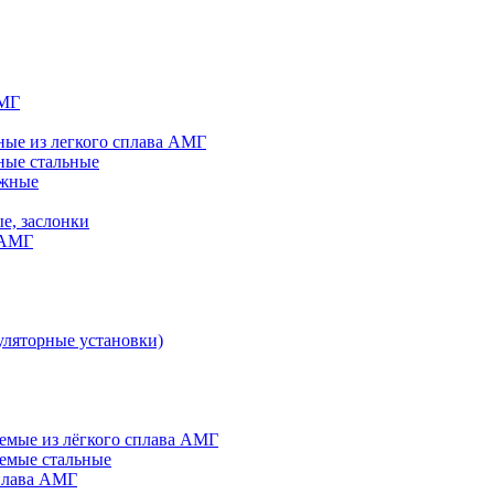
АМГ
ые из легкого сплава АМГ
ные стальные
яжные
е, заслонки
 АМГ
ляторные установки)
мые из лёгкого сплава АМГ
емые стальные
плава АМГ