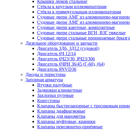
Крышки люков стальные
Стёкла к круглым иллюминаторам
Стёкла к прямоугольным иллюминаторам
Судовые двери АМГ из алюминиево-магниево
Судовые двери АМГ из алюминиево-магниево
Судовые двери каютные, композитные
Судовые двери стальные ВГН, ВЗГ тяжелые
Судовые двери стальные проницаемые брызг
Дизельное оборудование и запчасти
Двигатель 3Д6, 3Д12 (судовой)
Двигатель 6Ч 12/14
Двигатель 6Ч23/30, 8Ч23/306
Двигатель 6ЧРН 36/45 (Г-60), (64)
Двигатель 8NVD36
Диоды и тиристоры
Запорная арматура
Втулки палубные
Задвижки клинкетные
Захлопки путевые
Кингстоны
Клапаны быстрозапорные с тросиковым прив
Клапаны диафрагмовые
Клапаны для манометра
Клапаны муфтовые, краники
Клапаны невозвратно-приёмные