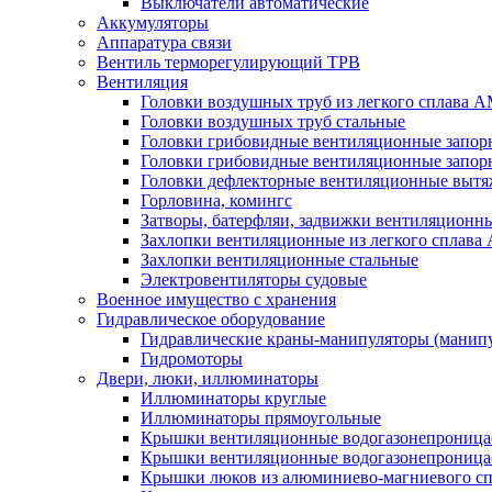
Выключатели автоматические
Аккумуляторы
Аппаратура связи
Вентиль терморегулирующий ТРВ
Вентиляция
Головки воздушных труб из легкого сплава 
Головки воздушных труб стальные
Головки грибовидные вентиляционные запорн
Головки грибовидные вентиляционные запор
Головки дефлекторные вентиляционные выт
Горловина, комингс
Затворы, батерфляи, задвижки вентиляционны
Захлопки вентиляционные из легкого сплава
Захлопки вентиляционные стальные
Электровентиляторы судовые
Военное имущество с хранения
Гидравлическое оборудование
Гидравлические краны-манипуляторы (манипу
Гидромоторы
Двери, люки, иллюминаторы
Иллюминаторы круглые
Иллюминаторы прямоугольные
Крышки вентиляционные водогазонепроницае
Крышки вентиляционные водогазонепроница
Крышки люков из алюминиево-магниевого с