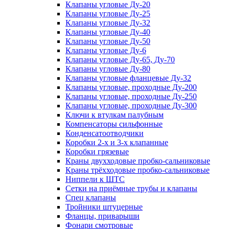
Клапаны угловые Ду-20
Клапаны угловые Ду-25
Клапаны угловые Ду-32
Клапаны угловые Ду-40
Клапаны угловые Ду-50
Клапаны угловые Ду-6
Клапаны угловые Ду-65, Ду-70
Клапаны угловые Ду-80
Клапаны угловые фланцевые Ду-32
Клапаны угловые, проходные Ду-200
Клапаны угловые, проходные Ду-250
Клапаны угловые, проходные Ду-300
Ключи к втулкам палубным
Компенсаторы сильфонные
Конденсатоотводчики
Коробки 2-х и 3-х клапанные
Коробки грязевые
Краны двухходовые пробко-сальниковые
Краны трёхходовые пробко-сальниковые
Ниппели к ШТС
Сетки на приёмные трубы и клапаны
Спец клапаны
Тройники штуцерные
Фланцы, приварыши
Фонари смотровые