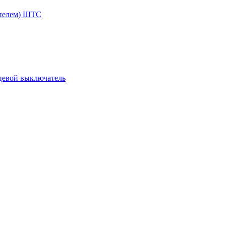
ппелем) ШТС
цевой выключатель