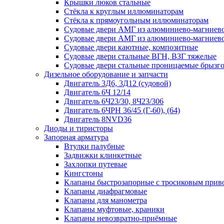
Крышки люков стальные
Стёкла к круглым иллюминаторам
Стёкла к прямоугольным иллюминаторам
Судовые двери АМГ из алюминиево-магниево
Судовые двери АМГ из алюминиево-магниево
Судовые двери каютные, композитные
Судовые двери стальные ВГН, ВЗГ тяжелые
Судовые двери стальные проницаемые брызг
Дизельное оборудование и запчасти
Двигатель 3Д6, 3Д12 (судовой)
Двигатель 6Ч 12/14
Двигатель 6Ч23/30, 8Ч23/306
Двигатель 6ЧРН 36/45 (Г-60), (64)
Двигатель 8NVD36
Диоды и тиристоры
Запорная арматура
Втулки палубные
Задвижки клинкетные
Захлопки путевые
Кингстоны
Клапаны быстрозапорные с тросиковым прив
Клапаны диафрагмовые
Клапаны для манометра
Клапаны муфтовые, краники
Клапаны невозвратно-приёмные