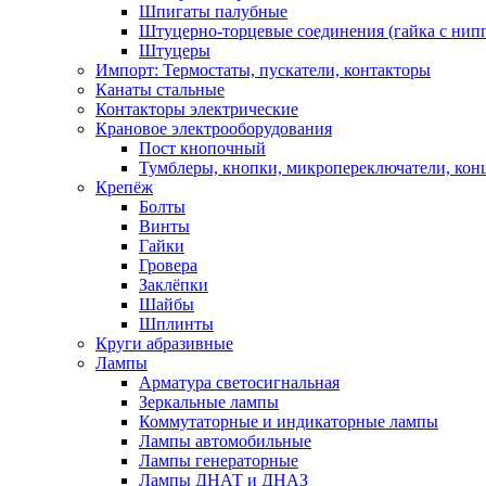
Шпигаты палубные
Штуцерно-торцевые соединения (гайка с ни
Штуцеры
Импорт: Термостаты, пускатели, контакторы
Канаты стальные
Контакторы электрические
Крановое электрооборудования
Пост кнопочный
Тумблеры, кнопки, микропереключатели, кон
Крепёж
Болты
Винты
Гайки
Гровера
Заклёпки
Шайбы
Шплинты
Круги абразивные
Лампы
Арматура светосигнальная
Зеркальные лампы
Коммутаторные и индикаторные лампы
Лампы автомобильные
Лампы генераторные
Лампы ДНАТ и ДНАЗ