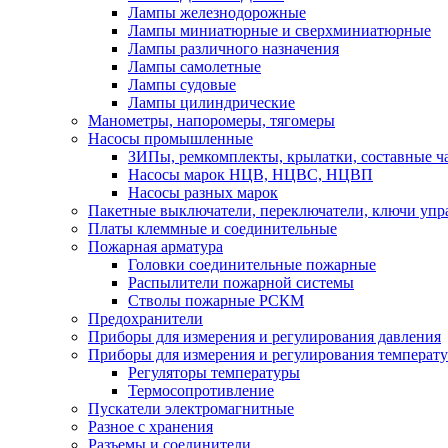
Лампы железнодорожные
Лампы миниатюрные и сверхминиатюрные
Лампы различного назначения
Лампы самолетные
Лампы судовые
Лампы цилиндрические
Манометры, напоромеры, тягомеры
Насосы промышленные
ЗИПы, ремкомплекты, крылатки, составные ч
Насосы марок НЦВ, НЦВС, НЦВП
Насосы разных марок
Пакетные выключатели, переключатели, ключи упр
Платы клеммные и соединительные
Пожарная арматура
Головки соединительные пожарные
Распылители пожарной системы
Стволы пожарные РСКМ
Предохранители
Приборы для измерения и регулирования давления
Приборы для измерения и регулирования температ
Регуляторы температуры
Термосопротивление
Пускатели электромагнитные
Разное с хранения
Разъемы и соединители