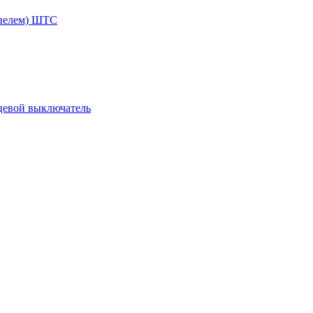
ппелем) ШТС
цевой выключатель