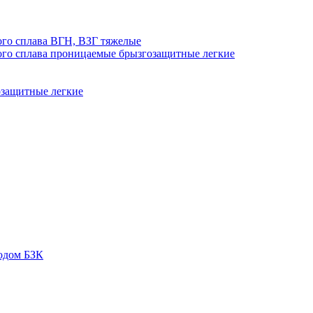
го сплава ВГН, ВЗГ тяжелые
го сплава проницаемые брызгозащитные легкие
озащитные легкие
одом БЗК