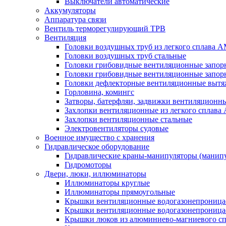
Выключатели автоматические
Аккумуляторы
Аппаратура связи
Вентиль терморегулирующий ТРВ
Вентиляция
Головки воздушных труб из легкого сплава 
Головки воздушных труб стальные
Головки грибовидные вентиляционные запорн
Головки грибовидные вентиляционные запор
Головки дефлекторные вентиляционные выт
Горловина, комингс
Затворы, батерфляи, задвижки вентиляционны
Захлопки вентиляционные из легкого сплава
Захлопки вентиляционные стальные
Электровентиляторы судовые
Военное имущество с хранения
Гидравлическое оборудование
Гидравлические краны-манипуляторы (манипу
Гидромоторы
Двери, люки, иллюминаторы
Иллюминаторы круглые
Иллюминаторы прямоугольные
Крышки вентиляционные водогазонепроницае
Крышки вентиляционные водогазонепроница
Крышки люков из алюминиево-магниевого с