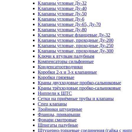
Клапаны угловые Ду-32
Клапаны угловые Ду-40
Клапаны угловые Ду-50
Клапаны угловые Ду-6
Клапаны угловые Ду-65, Ду-70
Клапаны угловые Ду-80
Клапаны угловые фланцевые Ду-32
Клапаны угловые, проходные Ду-200
Клапаны угловые, проходные Ду-250
Клапаны угловые, проходные Ду-300
Ключи к втулкам палубным
Компенсаторы сильфонные
Конденсатоотводчики
Коробки 2-х и 3-х клапанные
Коробки грязевые
Краны двухходовые пробко-сальниковые
Краны трёхходовые пробко-сальниковые
Ниппели к ШТС
Сетки на приёмные трубы и клапаны
Спец клапаны
Тройники штуцерные
Фланцы, приварыши
Фонари смотровые
Шпигаты палубные
Штуцерно-торцевые соединения (гайка с ни