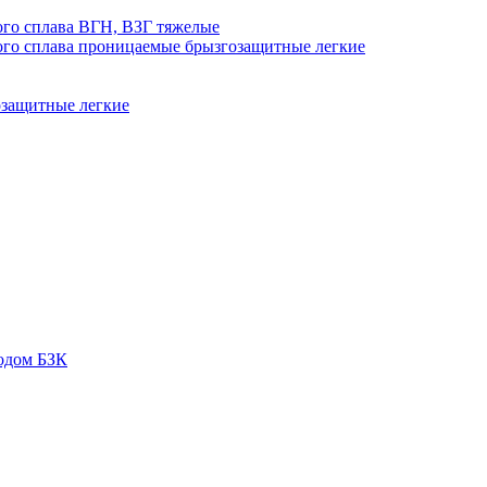
го сплава ВГН, ВЗГ тяжелые
го сплава проницаемые брызгозащитные легкие
озащитные легкие
одом БЗК