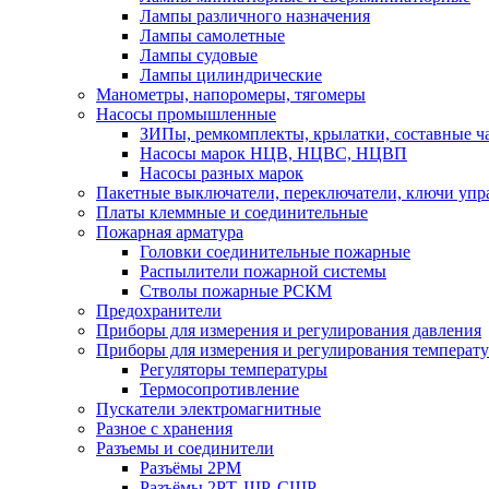
Лампы различного назначения
Лампы самолетные
Лампы судовые
Лампы цилиндрические
Манометры, напоромеры, тягомеры
Насосы промышленные
ЗИПы, ремкомплекты, крылатки, составные ч
Насосы марок НЦВ, НЦВС, НЦВП
Насосы разных марок
Пакетные выключатели, переключатели, ключи упр
Платы клеммные и соединительные
Пожарная арматура
Головки соединительные пожарные
Распылители пожарной системы
Стволы пожарные РСКМ
Предохранители
Приборы для измерения и регулирования давления
Приборы для измерения и регулирования температ
Регуляторы температуры
Термосопротивление
Пускатели электромагнитные
Разное с хранения
Разъемы и соединители
Разъёмы 2РМ
Разъёмы 2РТ, ШР, СШР