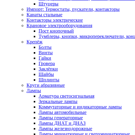
Штуцеры
Импорт: Термостаты, пускатели, контакторы
Канаты стальные
Контакторы электрические
Крановое электрооборудования
Пост кнопочный
Тумблеры, кнопки, микропереключатели, кон
Крепёж
Болты
Винты
Гайки
Гровера
Заклёпки
Шайбы
Шплинты
Круги абразивные
Лампы
Арматура светосигнальная
Зеркальные лампы
Коммутаторные и индикаторные лампы
Лампы автомобильные
Лампы генераторные
Лампы ДНАТ и ДНАЗ
Лампы железнодорожные
Лампы миниатюрные и сверхминиатюрные