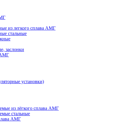
АМГ
ые из легкого сплава АМГ
ные стальные
яжные
е, заслонки
 АМГ
ляторные установки)
мые из лёгкого сплава АМГ
емые стальные
плава АМГ