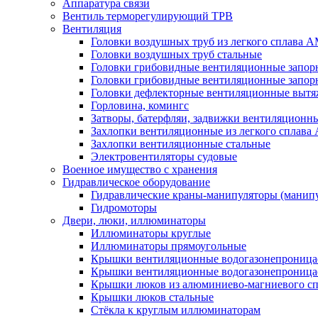
Аппаратура связи
Вентиль терморегулирующий ТРВ
Вентиляция
Головки воздушных труб из легкого сплава 
Головки воздушных труб стальные
Головки грибовидные вентиляционные запорн
Головки грибовидные вентиляционные запор
Головки дефлекторные вентиляционные выт
Горловина, комингс
Затворы, батерфляи, задвижки вентиляционны
Захлопки вентиляционные из легкого сплава
Захлопки вентиляционные стальные
Электровентиляторы судовые
Военное имущество с хранения
Гидравлическое оборудование
Гидравлические краны-манипуляторы (манипу
Гидромоторы
Двери, люки, иллюминаторы
Иллюминаторы круглые
Иллюминаторы прямоугольные
Крышки вентиляционные водогазонепроницае
Крышки вентиляционные водогазонепроница
Крышки люков из алюминиево-магниевого с
Крышки люков стальные
Стёкла к круглым иллюминаторам