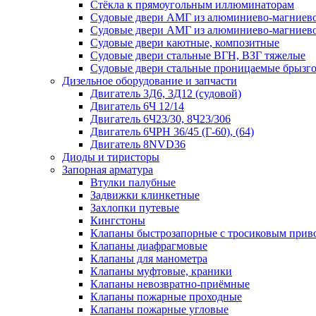
Стёкла к прямоугольным иллюминаторам
Судовые двери АМГ из алюминиево-магниево
Судовые двери АМГ из алюминиево-магниево
Судовые двери каютные, композитные
Судовые двери стальные ВГН, ВЗГ тяжелые
Судовые двери стальные проницаемые брызг
Дизельное оборудование и запчасти
Двигатель 3Д6, 3Д12 (судовой)
Двигатель 6Ч 12/14
Двигатель 6Ч23/30, 8Ч23/306
Двигатель 6ЧРН 36/45 (Г-60), (64)
Двигатель 8NVD36
Диоды и тиристоры
Запорная арматура
Втулки палубные
Задвижки клинкетные
Захлопки путевые
Кингстоны
Клапаны быстрозапорные с тросиковым прив
Клапаны диафрагмовые
Клапаны для манометра
Клапаны муфтовые, краники
Клапаны невозвратно-приёмные
Клапаны пожарные проходные
Клапаны пожарные угловые