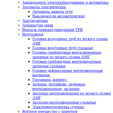
Авиационное электрооборудование и автоматика
Автоматы электрические
Автоматы защиты сети
Выключатели автоматические
Аккумуляторы
Аппаратура связи
Вентиль терморегулирующий ТРВ
Вентиляция
Головки воздушных труб из легкого сплава
АМГ
Головки воздушных труб стальные
Головки грибовидные вентиляционные
запорные из легкого сплава АМГ
Головки грибовидные вентиляционные
запорные стальные
Головки дефлекторные вентиляционные
вытяжные
Горловина, комингс
Затворы, батерфляи, задвижки
вентиляционные, заслонки
Захлопки вентиляционные из легкого сплава
АМГ
Захлопки вентиляционные стальные
Электровентиляторы судовые
Военное имущество с хранения