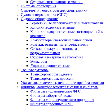
Судовые светильники, отмашки
Системы оповещения
Стартеры и генераторы для спецтехники
Судовая пиротехника (СПС)
Судовое оборудование
Герметичные переключатели и выключатели
Колонки водоуказательные
Колонки водоуказательные состоящие из 2-х
краников
Коммутаторы светосигнальных огней
Розетки, разъемы, штепсели, вилки
Стёкла и кожухи к колонкам
водоуказательным
Судовая электрика и автоматика
Эжекторы
Ящики соединительные
Трансформаторы
Трансформаторы судовые
Трансформаторы, дроссели
Указатели, тахометры, первичные преобразователи
Фильтры, фильтроэлементы и сетки к фильтрам
Фильтры гидравлические ФГС
Фильтры забортной воды
Фильтры с присоединением под дюрит
Фильтры сдвоенные ФМТ