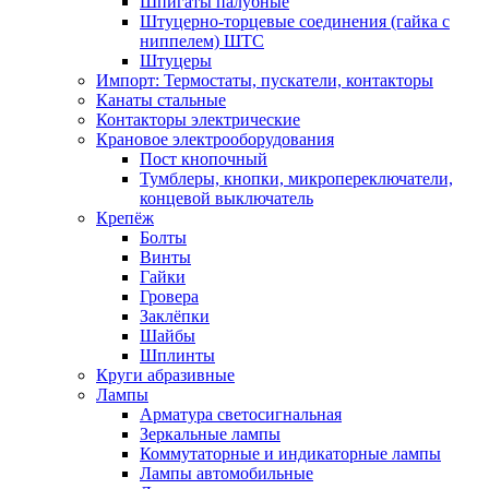
Шпигаты палубные
Штуцерно-торцевые соединения (гайка с
ниппелем) ШТС
Штуцеры
Импорт: Термостаты, пускатели, контакторы
Канаты стальные
Контакторы электрические
Крановое электрооборудования
Пост кнопочный
Тумблеры, кнопки, микропереключатели,
концевой выключатель
Крепёж
Болты
Винты
Гайки
Гровера
Заклёпки
Шайбы
Шплинты
Круги абразивные
Лампы
Арматура светосигнальная
Зеркальные лампы
Коммутаторные и индикаторные лампы
Лампы автомобильные