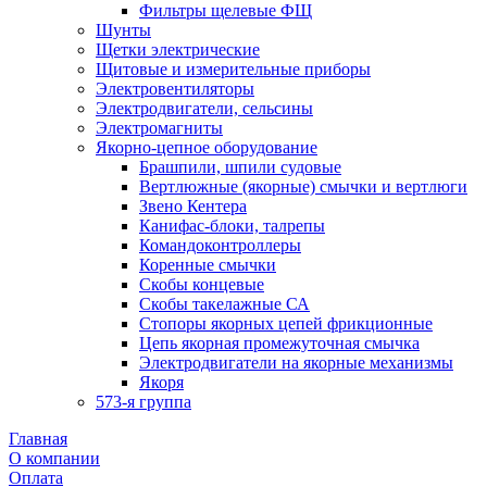
Фильтры щелевые ФЩ
Шунты
Щетки электрические
Щитовые и измерительные приборы
Электровентиляторы
Электродвигатели, сельсины
Электромагниты
Якорно-цепное оборудование
Брашпили, шпили судовые
Вертлюжные (якорные) смычки и вертлюги
Звено Кентера
Канифас-блоки, талрепы
Командоконтроллеры
Коренные смычки
Скобы концевые
Скобы такелажные СА
Стопоры якорных цепей фрикционные
Цепь якорная промежуточная смычка
Электродвигатели на якорные механизмы
Якоря
573-я группа
Главная
О компании
Оплата