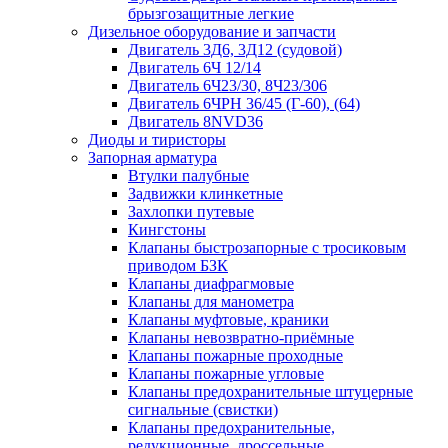
брызгозащитные легкие
Дизельное оборудование и запчасти
Двигатель 3Д6, 3Д12 (судовой)
Двигатель 6Ч 12/14
Двигатель 6Ч23/30, 8Ч23/306
Двигатель 6ЧРН 36/45 (Г-60), (64)
Двигатель 8NVD36
Диоды и тиристоры
Запорная арматура
Втулки палубные
Задвижки клинкетные
Захлопки путевые
Кингстоны
Клапаны быстрозапорные с тросиковым
приводом БЗК
Клапаны диафрагмовые
Клапаны для манометра
Клапаны муфтовые, краники
Клапаны невозвратно-приёмные
Клапаны пожарные проходные
Клапаны пожарные угловые
Клапаны предохранительные штуцерные
сигнальные (свистки)
Клапаны предохранительные,
редукционные, дроссельные