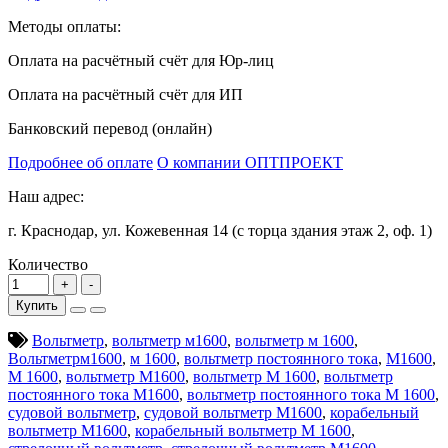
Методы оплаты:
Оплата на расчётный счёт для Юр-лиц
Оплата на расчётный счёт для ИП
Банковский перевод (онлайн)
Подробнее об оплате
О компании ОПТПРОЕКТ
Наш адрес:
г. Краснодар, ул. Кожевенная 14 (с торца здания этаж 2, оф. 1)
Количество
Купить
Вольтметр
,
вольтметр м1600
,
вольтметр м 1600
,
Вольтметрм1600
,
м 1600
,
вольтметр постоянного тока
,
М1600
,
М 1600
,
вольтметр М1600
,
вольтметр М 1600
,
вольтметр
постоянного тока М1600
,
вольтметр постоянного тока М 1600
,
судовой вольтметр
,
судовой вольтметр М1600
,
корабельный
вольтметр М1600
,
корабельный вольтметр М 1600
,