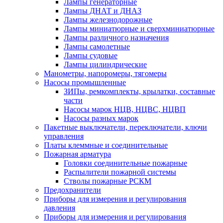
Лампы генераторные
Лампы ДНАТ и ДНАЗ
Лампы железнодорожные
Лампы миниатюрные и сверхминиатюрные
Лампы различного назначения
Лампы самолетные
Лампы судовые
Лампы цилиндрические
Манометры, напоромеры, тягомеры
Насосы промышленные
ЗИПы, ремкомплекты, крылатки, составные
части
Насосы марок НЦВ, НЦВС, НЦВП
Насосы разных марок
Пакетные выключатели, переключатели, ключи
управления
Платы клеммные и соединительные
Пожарная арматура
Головки соединительные пожарные
Распылители пожарной системы
Стволы пожарные РСКМ
Предохранители
Приборы для измерения и регулирования
давления
Приборы для измерения и регулирования