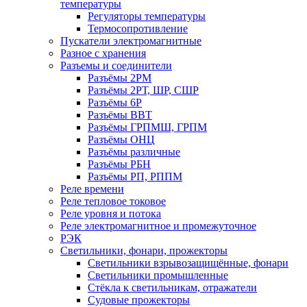
температуры
Регуляторы температуры
Термосопротивление
Пускатели электромагнитные
Разное с хранения
Разъемы и соединители
Разъёмы 2РМ
Разъёмы 2РТ, ШР, СШР
Разъёмы 6Р
Разъёмы ВВТ
Разъёмы ГРПМШ, ГРПМ
Разъёмы ОНЦ
Разъёмы различные
Разъёмы РБН
Разъёмы РП, РППМ
Реле времени
Реле тепловое токовое
Реле уровня и потока
Реле электромагнитное и промежуточное
РЭК
Светильники, фонари, прожекторы
Светильники взрывозащищённые, фонари
Светильники промышленные
Стёкла к светильникам, отражатели
Судовые прожекторы