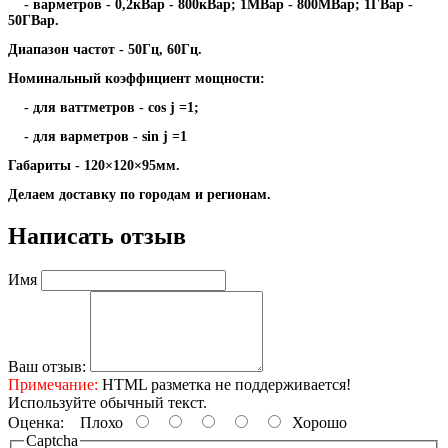
- варметров - 0,2кВар - 800кВар; 1МВар - 800МВар; 1ГВар -
50ГВар.
Диапазон частот - 50Гц, 60Гц.
Номинальный коэффициент мощности:
- для ваттметров - cos j =1;
- для варметров - sin j =1
Габариты - 120×120×95мм.
Делаем доставку по городам и регионам.
Написать отзыв
Имя
Ваш отзыв:
Примечание:
HTML разметка не поддерживается!
Используйте обычный текст.
Оценка:
Плохо
Хорошо
Captcha