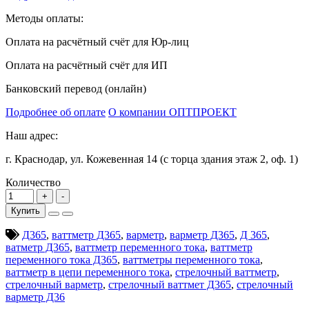
Методы оплаты:
Оплата на расчётный счёт для Юр-лиц
Оплата на расчётный счёт для ИП
Банковский перевод (онлайн)
Подробнее об оплате
О компании ОПТПРОЕКТ
Наш адрес:
г. Краснодар, ул. Кожевенная 14 (с торца здания этаж 2, оф. 1)
Количество
Купить
Д365
,
ваттметр Д365
,
варметр
,
варметр Д365
,
Д 365
,
ватметр Д365
,
ваттметр переменного тока
,
ваттметр
переменного тока Д365
,
ваттметры переменного тока
,
ваттметр в цепи переменного тока
,
стрелочный ваттметр
,
стрелочный варметр
,
стрелочный ваттмет Д365
,
стрелочный
варметр Д36