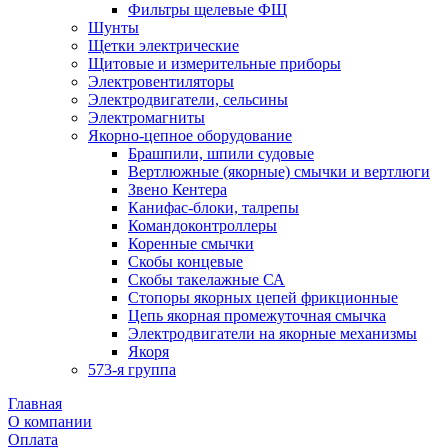
Фильтры щелевые ФЩ
Шунты
Щетки электрические
Щитовые и измерительные приборы
Электровентиляторы
Электродвигатели, сельсины
Электромагниты
Якорно-цепное оборудование
Брашпили, шпили судовые
Вертлюжные (якорные) смычки и вертлюги
Звено Кентера
Канифас-блоки, талрепы
Командоконтроллеры
Коренные смычки
Скобы концевые
Скобы такелажные СА
Стопоры якорных цепей фрикционные
Цепь якорная промежуточная смычка
Электродвигатели на якорные механизмы
Якоря
573-я группа
Главная
О компании
Оплата