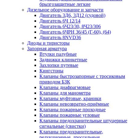
брызгозащитные легкие
Дизельное оборудование и запчасти
Двигатель 3Д6, 3Д12 (судовой)
Двигатель 6Ч 12/14
Двигатель 6Ч23/30, 8Ч23/306
Двигатель 6ЧРН 36/45 (Г-60), (64)
Двигатель 8NVD36
Диоды и тиристоры
Запорная арматура
Втулки палубные
Задвижки клинкетные
Захлопки путевые
Кингстоны
Клапаны быстрозапорные с тросиковым
приводом БЗК
Клапаны диафрагмовые
Клапаны для манометра
Клапаны муфтовые, краники
Клапаны невозвратно-приёмные
Клапаны пожарные проходные
Клапаны пожарные угловые
Клапаны предохранительные штуцерные
сигнальные (свистки)
Клапаны предохранительные,
редукционные, дроссельные