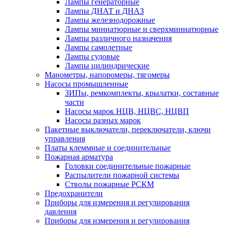
Лампы генераторные
Лампы ДНАТ и ДНАЗ
Лампы железнодорожные
Лампы миниатюрные и сверхминиатюрные
Лампы различного назначения
Лампы самолетные
Лампы судовые
Лампы цилиндрические
Манометры, напоромеры, тягомеры
Насосы промышленные
ЗИПы, ремкомплекты, крылатки, составные
части
Насосы марок НЦВ, НЦВС, НЦВП
Насосы разных марок
Пакетные выключатели, переключатели, ключи
управления
Платы клеммные и соединительные
Пожарная арматура
Головки соединительные пожарные
Распылители пожарной системы
Стволы пожарные РСКМ
Предохранители
Приборы для измерения и регулирования
давления
Приборы для измерения и регулирования