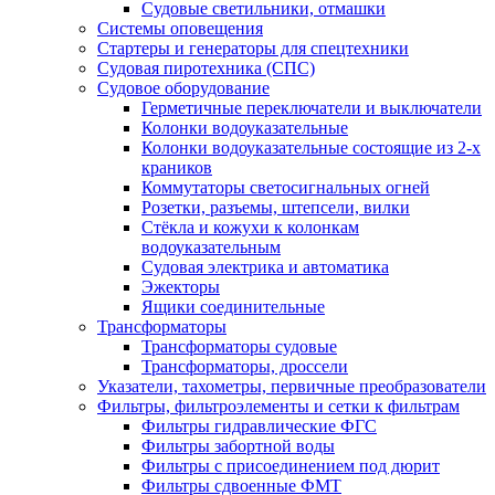
Судовые светильники, отмашки
Системы оповещения
Стартеры и генераторы для спецтехники
Судовая пиротехника (СПС)
Судовое оборудование
Герметичные переключатели и выключатели
Колонки водоуказательные
Колонки водоуказательные состоящие из 2-х
краников
Коммутаторы светосигнальных огней
Розетки, разъемы, штепсели, вилки
Стёкла и кожухи к колонкам
водоуказательным
Судовая электрика и автоматика
Эжекторы
Ящики соединительные
Трансформаторы
Трансформаторы судовые
Трансформаторы, дроссели
Указатели, тахометры, первичные преобразователи
Фильтры, фильтроэлементы и сетки к фильтрам
Фильтры гидравлические ФГС
Фильтры забортной воды
Фильтры с присоединением под дюрит
Фильтры сдвоенные ФМТ