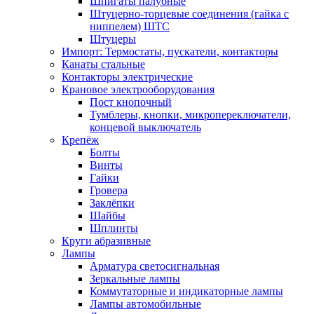
Шпигаты палубные
Штуцерно-торцевые соединения (гайка с
ниппелем) ШТС
Штуцеры
Импорт: Термостаты, пускатели, контакторы
Канаты стальные
Контакторы электрические
Крановое электрооборудования
Пост кнопочный
Тумблеры, кнопки, микропереключатели,
концевой выключатель
Крепёж
Болты
Винты
Гайки
Гровера
Заклёпки
Шайбы
Шплинты
Круги абразивные
Лампы
Арматура светосигнальная
Зеркальные лампы
Коммутаторные и индикаторные лампы
Лампы автомобильные