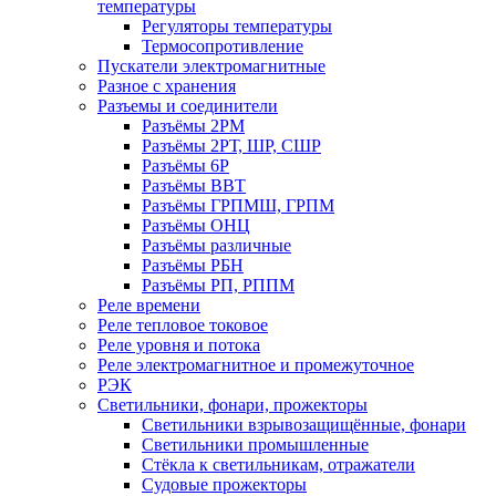
температуры
Регуляторы температуры
Термосопротивление
Пускатели электромагнитные
Разное с хранения
Разъемы и соединители
Разъёмы 2РМ
Разъёмы 2РТ, ШР, СШР
Разъёмы 6Р
Разъёмы ВВТ
Разъёмы ГРПМШ, ГРПМ
Разъёмы ОНЦ
Разъёмы различные
Разъёмы РБН
Разъёмы РП, РППМ
Реле времени
Реле тепловое токовое
Реле уровня и потока
Реле электромагнитное и промежуточное
РЭК
Светильники, фонари, прожекторы
Светильники взрывозащищённые, фонари
Светильники промышленные
Стёкла к светильникам, отражатели
Судовые прожекторы