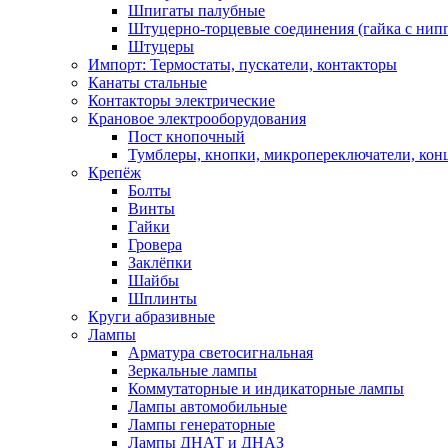
Шпигаты палубные
Штуцерно-торцевые соединения (гайка с ни
Штуцеры
Импорт: Термостаты, пускатели, контакторы
Канаты стальные
Контакторы электрические
Крановое электрооборудования
Пост кнопочный
Тумблеры, кнопки, микропереключатели, кон
Крепёж
Болты
Винты
Гайки
Гровера
Заклёпки
Шайбы
Шплинты
Круги абразивные
Лампы
Арматура светосигнальная
Зеркальные лампы
Коммутаторные и индикаторные лампы
Лампы автомобильные
Лампы генераторные
Лампы ДНАТ и ДНАЗ