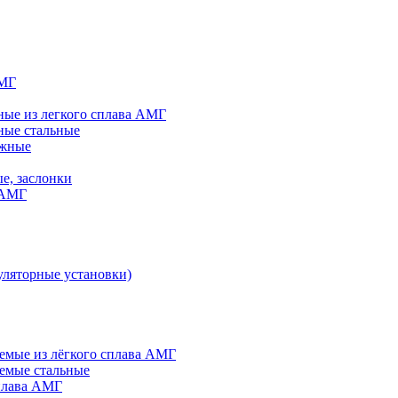
АМГ
ые из легкого сплава АМГ
ные стальные
яжные
е, заслонки
 АМГ
ляторные установки)
мые из лёгкого сплава АМГ
емые стальные
плава АМГ