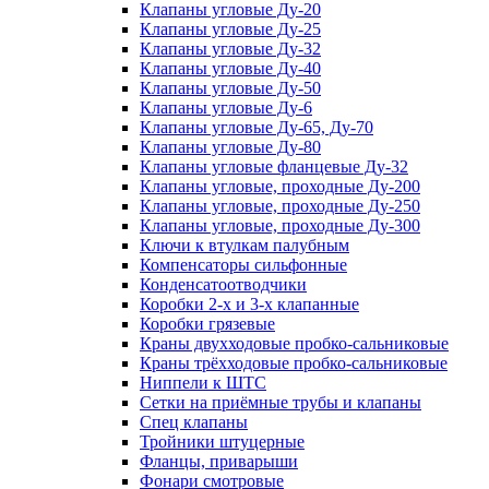
Клапаны угловые Ду-20
Клапаны угловые Ду-25
Клапаны угловые Ду-32
Клапаны угловые Ду-40
Клапаны угловые Ду-50
Клапаны угловые Ду-6
Клапаны угловые Ду-65, Ду-70
Клапаны угловые Ду-80
Клапаны угловые фланцевые Ду-32
Клапаны угловые, проходные Ду-200
Клапаны угловые, проходные Ду-250
Клапаны угловые, проходные Ду-300
Ключи к втулкам палубным
Компенсаторы сильфонные
Конденсатоотводчики
Коробки 2-х и 3-х клапанные
Коробки грязевые
Краны двухходовые пробко-сальниковые
Краны трёхходовые пробко-сальниковые
Ниппели к ШТС
Сетки на приёмные трубы и клапаны
Спец клапаны
Тройники штуцерные
Фланцы, приварыши
Фонари смотровые