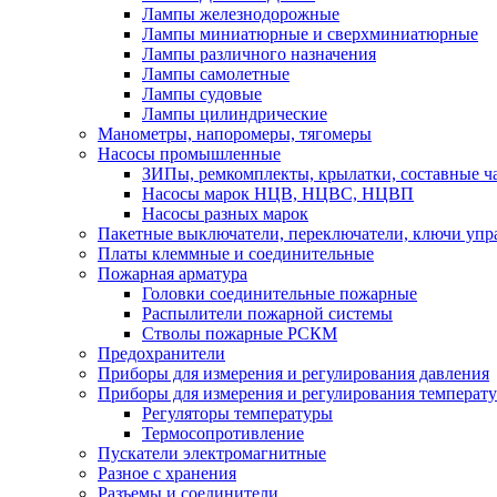
Лампы железнодорожные
Лампы миниатюрные и сверхминиатюрные
Лампы различного назначения
Лампы самолетные
Лампы судовые
Лампы цилиндрические
Манометры, напоромеры, тягомеры
Насосы промышленные
ЗИПы, ремкомплекты, крылатки, составные ч
Насосы марок НЦВ, НЦВС, НЦВП
Насосы разных марок
Пакетные выключатели, переключатели, ключи упр
Платы клеммные и соединительные
Пожарная арматура
Головки соединительные пожарные
Распылители пожарной системы
Стволы пожарные РСКМ
Предохранители
Приборы для измерения и регулирования давления
Приборы для измерения и регулирования температ
Регуляторы температуры
Термосопротивление
Пускатели электромагнитные
Разное с хранения
Разъемы и соединители