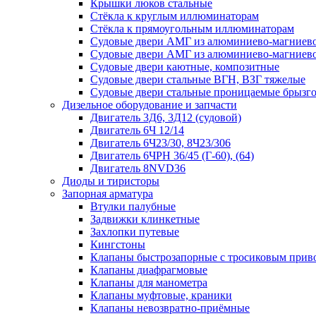
Крышки люков стальные
Стёкла к круглым иллюминаторам
Стёкла к прямоугольным иллюминаторам
Судовые двери АМГ из алюминиево-магниево
Судовые двери АМГ из алюминиево-магниево
Судовые двери каютные, композитные
Судовые двери стальные ВГН, ВЗГ тяжелые
Судовые двери стальные проницаемые брызг
Дизельное оборудование и запчасти
Двигатель 3Д6, 3Д12 (судовой)
Двигатель 6Ч 12/14
Двигатель 6Ч23/30, 8Ч23/306
Двигатель 6ЧРН 36/45 (Г-60), (64)
Двигатель 8NVD36
Диоды и тиристоры
Запорная арматура
Втулки палубные
Задвижки клинкетные
Захлопки путевые
Кингстоны
Клапаны быстрозапорные с тросиковым прив
Клапаны диафрагмовые
Клапаны для манометра
Клапаны муфтовые, краники
Клапаны невозвратно-приёмные