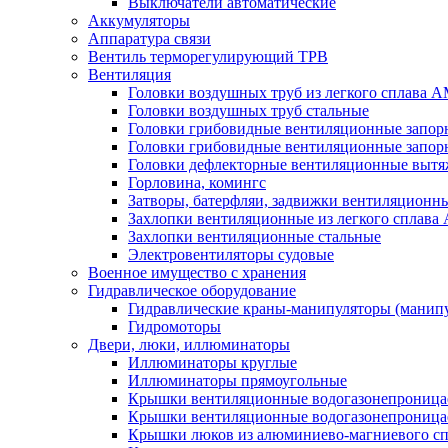
Выключатели автоматические
Аккумуляторы
Аппаратура связи
Вентиль терморегулирующий ТРВ
Вентиляция
Головки воздушных труб из легкого сплава 
Головки воздушных труб стальные
Головки грибовидные вентиляционные запорн
Головки грибовидные вентиляционные запор
Головки дефлекторные вентиляционные выт
Горловина, комингс
Затворы, батерфляи, задвижки вентиляционны
Захлопки вентиляционные из легкого сплава
Захлопки вентиляционные стальные
Электровентиляторы судовые
Военное имущество с хранения
Гидравлическое оборудование
Гидравлические краны-манипуляторы (манипу
Гидромоторы
Двери, люки, иллюминаторы
Иллюминаторы круглые
Иллюминаторы прямоугольные
Крышки вентиляционные водогазонепроницае
Крышки вентиляционные водогазонепроница
Крышки люков из алюминиево-магниевого с