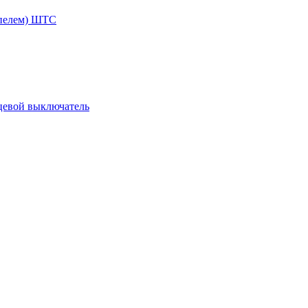
ппелем) ШТС
цевой выключатель