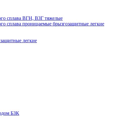
го сплава ВГН, ВЗГ тяжелые
го сплава проницаемые брызгозащитные легкие
озащитные легкие
одом БЗК