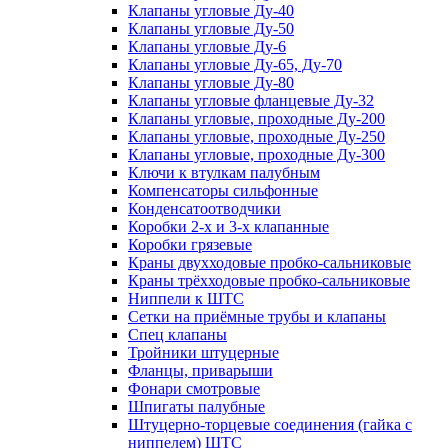
Клапаны угловые Ду-40
Клапаны угловые Ду-50
Клапаны угловые Ду-6
Клапаны угловые Ду-65, Ду-70
Клапаны угловые Ду-80
Клапаны угловые фланцевые Ду-32
Клапаны угловые, проходные Ду-200
Клапаны угловые, проходные Ду-250
Клапаны угловые, проходные Ду-300
Ключи к втулкам палубным
Компенсаторы сильфонные
Конденсатоотводчики
Коробки 2-х и 3-х клапанные
Коробки грязевые
Краны двухходовые пробко-сальниковые
Краны трёхходовые пробко-сальниковые
Ниппели к ШТС
Сетки на приёмные трубы и клапаны
Спец клапаны
Тройники штуцерные
Фланцы, приварыши
Фонари смотровые
Шпигаты палубные
Штуцерно-торцевые соединения (гайка с
ниппелем) ШТС