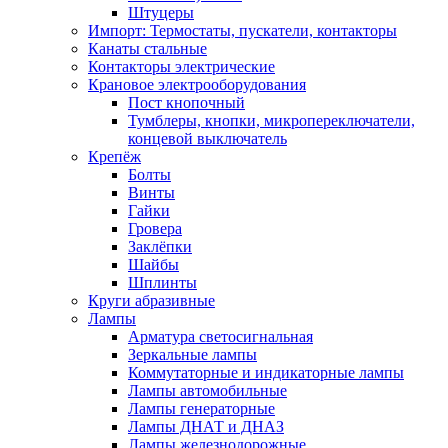
Штуцеры
Импорт: Термостаты, пускатели, контакторы
Канаты стальные
Контакторы электрические
Крановое электрооборудования
Пост кнопочный
Тумблеры, кнопки, микропереключатели,
концевой выключатель
Крепёж
Болты
Винты
Гайки
Гровера
Заклёпки
Шайбы
Шплинты
Круги абразивные
Лампы
Арматура светосигнальная
Зеркальные лампы
Коммутаторные и индикаторные лампы
Лампы автомобильные
Лампы генераторные
Лампы ДНАТ и ДНАЗ
Лампы железнодорожные