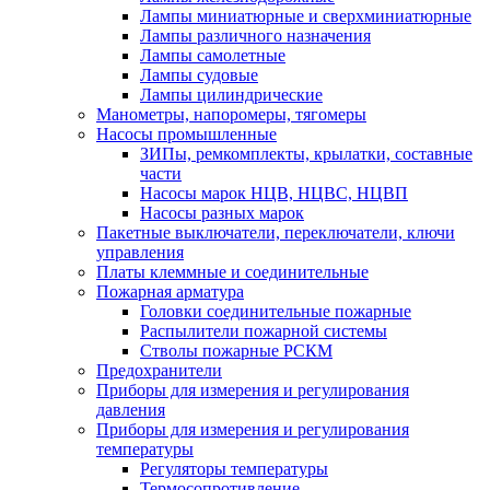
Лампы миниатюрные и сверхминиатюрные
Лампы различного назначения
Лампы самолетные
Лампы судовые
Лампы цилиндрические
Манометры, напоромеры, тягомеры
Насосы промышленные
ЗИПы, ремкомплекты, крылатки, составные
части
Насосы марок НЦВ, НЦВС, НЦВП
Насосы разных марок
Пакетные выключатели, переключатели, ключи
управления
Платы клеммные и соединительные
Пожарная арматура
Головки соединительные пожарные
Распылители пожарной системы
Стволы пожарные РСКМ
Предохранители
Приборы для измерения и регулирования
давления
Приборы для измерения и регулирования
температуры
Регуляторы температуры
Термосопротивление