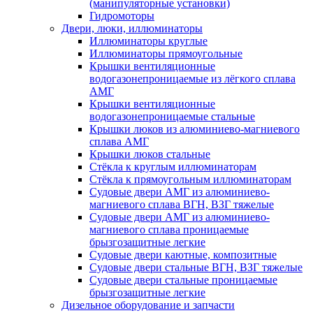
(манипуляторные установки)
Гидромоторы
Двери, люки, иллюминаторы
Иллюминаторы круглые
Иллюминаторы прямоугольные
Крышки вентиляционные
водогазонепроницаемые из лёгкого сплава
АМГ
Крышки вентиляционные
водогазонепроницаемые стальные
Крышки люков из алюминиево-магниевого
сплава АМГ
Крышки люков стальные
Стёкла к круглым иллюминаторам
Стёкла к прямоугольным иллюминаторам
Судовые двери АМГ из алюминиево-
магниевого сплава ВГН, ВЗГ тяжелые
Судовые двери АМГ из алюминиево-
магниевого сплава проницаемые
брызгозащитные легкие
Судовые двери каютные, композитные
Судовые двери стальные ВГН, ВЗГ тяжелые
Судовые двери стальные проницаемые
брызгозащитные легкие
Дизельное оборудование и запчасти