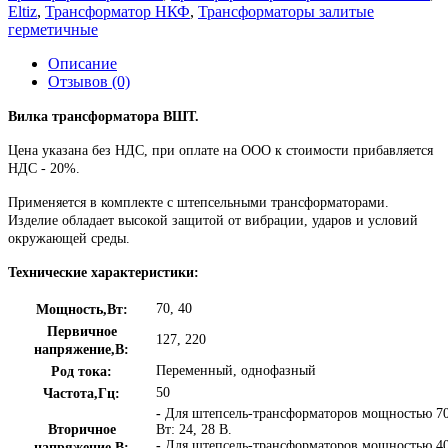
Eltiz
,
Трансформатор НКФ
,
Трансформаторы залитые
герметичные
Описание
Отзывов (0)
Вилка трансформатора ВШТ.
Цена указана без НДС, при оплате на ООО к стоимости прибавляется
НДС - 20%.
Применяется в комплекте с штепсельными трансформаторами.
Изделие обладает высокой защитой от вибрации, ударов и условий
окружающей среды.
Технические характеристики:
70, 40
Мощность,Вт:
Первичное
127, 220
напряжение,В:
Переменный, однофазный
Род тока:
50
Частота,Гц:
-
Для штепсель-трансформаторов мощностью 7
Вторичное
Вт: 24, 28 В.
-
Для штепсель-трансформаторов мощностью 4
напряжение,В: