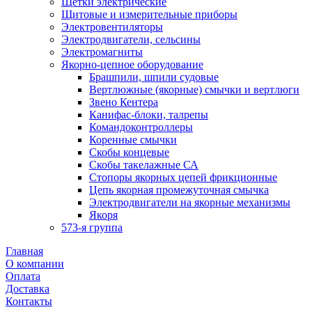
Щетки электрические
Щитовые и измерительные приборы
Электровентиляторы
Электродвигатели, сельсины
Электромагниты
Якорно-цепное оборудование
Брашпили, шпили судовые
Вертлюжные (якорные) смычки и вертлюги
Звено Кентера
Канифас-блоки, талрепы
Командоконтроллеры
Коренные смычки
Скобы концевые
Скобы такелажные СА
Стопоры якорных цепей фрикционные
Цепь якорная промежуточная смычка
Электродвигатели на якорные механизмы
Якоря
573-я группа
Главная
О компании
Оплата
Доставка
Контакты