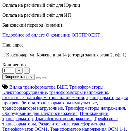
Оплата на расчётный счёт для Юр-лиц
Оплата на расчётный счёт для ИП
Банковский перевод (онлайн)
Подробнее об оплате
О компании ОПТПРОЕКТ
Наш адрес:
г. Краснодар, ул. Кожевенная 14 (с торца здания этаж 2, оф. 1)
Количество
Запросить цену
Вилка трансформатора ВШТ
,
Трансформаторы
,
Электрооборудование
,
трансформаторы напряжения
,
емкостные трансформаторы напряжения
,
трансформаторы для
прогрева бетона
,
трансформаторы импульсные
,
трансформаторы нагрузочные
,
Трансформаторы напряжения
,
Оборудование для электроснабжения
,
Понижающий
трансформатор
,
Трансформатор напряжения
,
Трехфазные
трансформаторы
,
Разделительные трансформаторы
,
Трансформатор ОСМ1
,
Трансформатор напряжения ОСМ 1-1
,