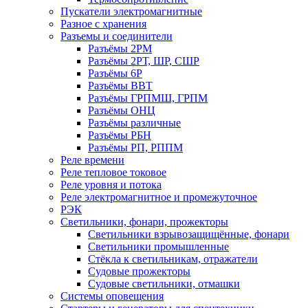
Пускатели электромагнитные
Разное с хранения
Разъемы и соединители
Разъёмы 2РМ
Разъёмы 2РТ, ШР, СШР
Разъёмы 6Р
Разъёмы ВВТ
Разъёмы ГРПМШ, ГРПМ
Разъёмы ОНЦ
Разъёмы различные
Разъёмы РБН
Разъёмы РП, РППМ
Реле времени
Реле тепловое токовое
Реле уровня и потока
Реле электромагнитное и промежуточное
РЭК
Светильники, фонари, прожекторы
Светильники взрывозащищённые, фонари
Светильники промышленные
Стёкла к светильникам, отражатели
Судовые прожекторы
Судовые светильники, отмашки
Системы оповещения