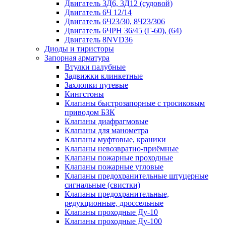
Двигатель 3Д6, 3Д12 (судовой)
Двигатель 6Ч 12/14
Двигатель 6Ч23/30, 8Ч23/306
Двигатель 6ЧРН 36/45 (Г-60), (64)
Двигатель 8NVD36
Диоды и тиристоры
Запорная арматура
Втулки палубные
Задвижки клинкетные
Захлопки путевые
Кингстоны
Клапаны быстрозапорные с тросиковым
приводом БЗК
Клапаны диафрагмовые
Клапаны для манометра
Клапаны муфтовые, краники
Клапаны невозвратно-приёмные
Клапаны пожарные проходные
Клапаны пожарные угловые
Клапаны предохранительные штуцерные
сигнальные (свистки)
Клапаны предохранительные,
редукционные, дроссельные
Клапаны проходные Ду-10
Клапаны проходные Ду-100