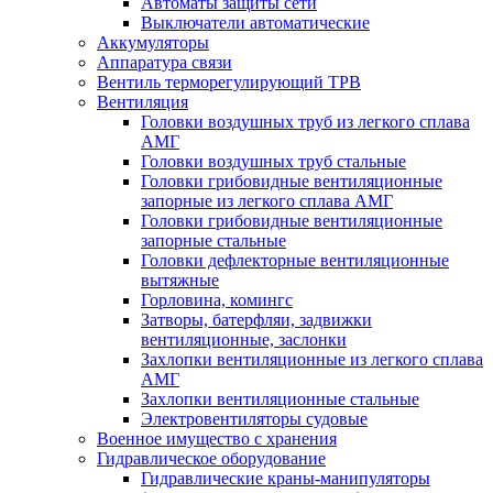
Автоматы защиты сети
Выключатели автоматические
Аккумуляторы
Аппаратура связи
Вентиль терморегулирующий ТРВ
Вентиляция
Головки воздушных труб из легкого сплава
АМГ
Головки воздушных труб стальные
Головки грибовидные вентиляционные
запорные из легкого сплава АМГ
Головки грибовидные вентиляционные
запорные стальные
Головки дефлекторные вентиляционные
вытяжные
Горловина, комингс
Затворы, батерфляи, задвижки
вентиляционные, заслонки
Захлопки вентиляционные из легкого сплава
АМГ
Захлопки вентиляционные стальные
Электровентиляторы судовые
Военное имущество с хранения
Гидравлическое оборудование
Гидравлические краны-манипуляторы