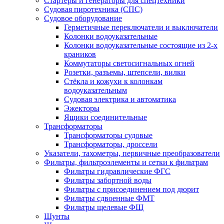
Стартеры и генераторы для спецтехники
Судовая пиротехника (СПС)
Судовое оборудование
Герметичные переключатели и выключатели
Колонки водоуказательные
Колонки водоуказательные состоящие из 2-х
краников
Коммутаторы светосигнальных огней
Розетки, разъемы, штепсели, вилки
Стёкла и кожухи к колонкам
водоуказательным
Судовая электрика и автоматика
Эжекторы
Ящики соединительные
Трансформаторы
Трансформаторы судовые
Трансформаторы, дроссели
Указатели, тахометры, первичные преобразователи
Фильтры, фильтроэлементы и сетки к фильтрам
Фильтры гидравлические ФГС
Фильтры забортной воды
Фильтры с присоединением под дюрит
Фильтры сдвоенные ФМТ
Фильтры щелевые ФЩ
Шунты