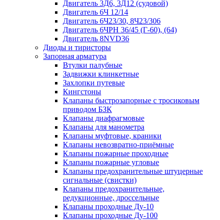
Двигатель 3Д6, 3Д12 (судовой)
Двигатель 6Ч 12/14
Двигатель 6Ч23/30, 8Ч23/306
Двигатель 6ЧРН 36/45 (Г-60), (64)
Двигатель 8NVD36
Диоды и тиристоры
Запорная арматура
Втулки палубные
Задвижки клинкетные
Захлопки путевые
Кингстоны
Клапаны быстрозапорные с тросиковым
приводом БЗК
Клапаны диафрагмовые
Клапаны для манометра
Клапаны муфтовые, краники
Клапаны невозвратно-приёмные
Клапаны пожарные проходные
Клапаны пожарные угловые
Клапаны предохранительные штуцерные
сигнальные (свистки)
Клапаны предохранительные,
редукционные, дроссельные
Клапаны проходные Ду-10
Клапаны проходные Ду-100