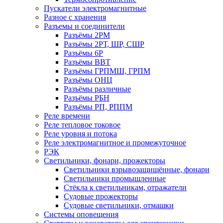
Пускатели электромагнитные
Разное с хранения
Разъемы и соединители
Разъёмы 2РМ
Разъёмы 2РТ, ШР, СШР
Разъёмы 6Р
Разъёмы ВВТ
Разъёмы ГРПМШ, ГРПМ
Разъёмы ОНЦ
Разъёмы различные
Разъёмы РБН
Разъёмы РП, РППМ
Реле времени
Реле тепловое токовое
Реле уровня и потока
Реле электромагнитное и промежуточное
РЭК
Светильники, фонари, прожекторы
Светильники взрывозащищённые, фонари
Светильники промышленные
Стёкла к светильникам, отражатели
Судовые прожекторы
Судовые светильники, отмашки
Системы оповещения