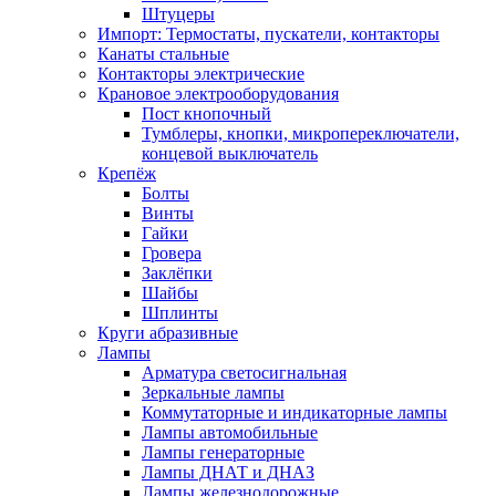
Штуцеры
Импорт: Термостаты, пускатели, контакторы
Канаты стальные
Контакторы электрические
Крановое электрооборудования
Пост кнопочный
Тумблеры, кнопки, микропереключатели,
концевой выключатель
Крепёж
Болты
Винты
Гайки
Гровера
Заклёпки
Шайбы
Шплинты
Круги абразивные
Лампы
Арматура светосигнальная
Зеркальные лампы
Коммутаторные и индикаторные лампы
Лампы автомобильные
Лампы генераторные
Лампы ДНАТ и ДНАЗ
Лампы железнодорожные