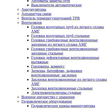
Автоматы защиты сети
Выключатели автоматические
Аккумуляторы
Аппаратура связи
Вентиль терморегулирующий ТРВ
Вентиляция
Головки воздушных труб из легкого сплава
АМГ
Головки воздушных труб стальные
Головки грибовидные вентиляционные
запорные из легкого сплава АМГ
Головки грибовидные вентиляционные
запорные стальные
Головки дефлекторные вентиляционные
вытяжные
Горловина, комингс
Затворы, батерфляи, задвижки
вентиляционные, заслонки
Захлопки вентиляционные из легкого сплава
АМГ
Захлопки вентиляционные стальные
Электровентиляторы судовые
Военное имущество с хранения
Гидравлическое оборудование
Гидравлические краны-манипуляторы