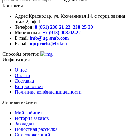
Контакты
Адрес:
Краснодар, ул. Кожевенная 14, с торца здания
этаж 2, оф. 1
Телефон:
8 (861) 238-21-22
,
238-25-30
Мобильный:
+7 (918) 008-02-22
E-mail:
info@ug-snab.com
E-mail:
optproekt@list.ru
Способы оплаты:
Информация
О нас
Оплата
Доставка
Вопрос-ответ
Политика конфиденциальности
Личный кабинет
Мой кабинет
История заказов
Закладки
Новостная рассылка
Список желаний