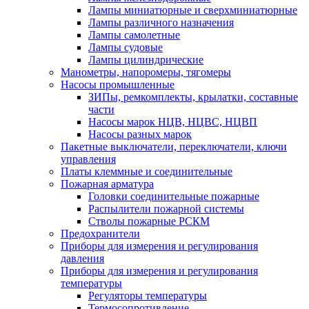
Лампы миниатюрные и сверхминиатюрные
Лампы различного назначения
Лампы самолетные
Лампы судовые
Лампы цилиндрические
Манометры, напоромеры, тягомеры
Насосы промышленные
ЗИПы, ремкомплекты, крылатки, составные
части
Насосы марок НЦВ, НЦВС, НЦВП
Насосы разных марок
Пакетные выключатели, переключатели, ключи
управления
Платы клеммные и соединительные
Пожарная арматура
Головки соединительные пожарные
Распылители пожарной системы
Стволы пожарные РСКМ
Предохранители
Приборы для измерения и регулирования
давления
Приборы для измерения и регулирования
температуры
Регуляторы температуры
Термосопротивление