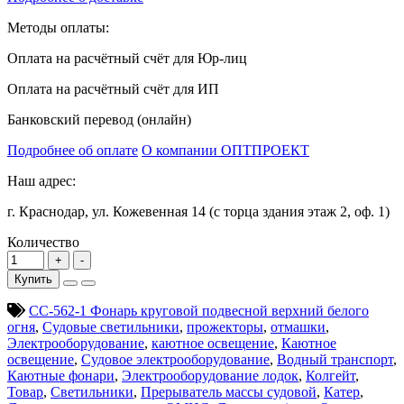
Методы оплаты:
Оплата на расчётный счёт для Юр-лиц
Оплата на расчётный счёт для ИП
Банковский перевод (онлайн)
Подробнее об оплате
О компании ОПТПРОЕКТ
Наш адрес:
г. Краснодар, ул. Кожевенная 14 (с торца здания этаж 2, оф. 1)
Количество
Купить
СС-562-1 Фонарь круговой подвесной верхний белого
огня
,
Судовые светильники
,
прожекторы
,
отмашки
,
Электрооборудование
,
каютное освещение
,
Каютное
освещение
,
Судовое электрооборудование
,
Водный транспорт
,
Каютные фонари
,
Электрооборудование лодок
,
Колгейт
,
Товар
,
Светильники
,
Прерыватель массы судовой
,
Катер
,