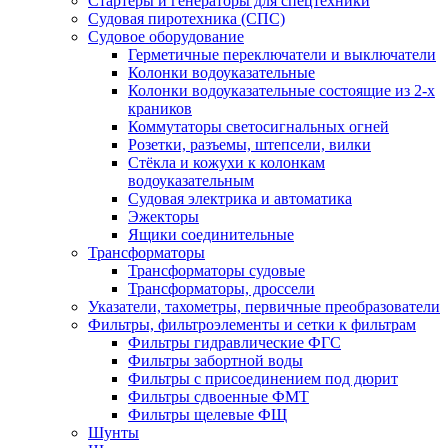
Стартеры и генераторы для спецтехники
Судовая пиротехника (СПС)
Судовое оборудование
Герметичные переключатели и выключатели
Колонки водоуказательные
Колонки водоуказательные состоящие из 2-х
краников
Коммутаторы светосигнальных огней
Розетки, разъемы, штепсели, вилки
Стёкла и кожухи к колонкам
водоуказательным
Судовая электрика и автоматика
Эжекторы
Ящики соединительные
Трансформаторы
Трансформаторы судовые
Трансформаторы, дроссели
Указатели, тахометры, первичные преобразователи
Фильтры, фильтроэлементы и сетки к фильтрам
Фильтры гидравлические ФГС
Фильтры забортной воды
Фильтры с присоединением под дюрит
Фильтры сдвоенные ФМТ
Фильтры щелевые ФЩ
Шунты