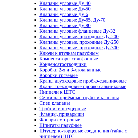
Клапаны угловые Ду-40
Клапаны угловые Ду-50
Клапаны угловые Ду-6
Клапаны угловые Ду-65, Ду-70
Клапаны угловые Ду-80
Клапаны угловые фланцевые Ду-32
Клапаны угловые, проходные Ду-200
Клапаны угловые, проходные Ду-250
Клапаны угловые, проходные Ду-300
Ключи к втулкам палубным
Компенсаторы сильфонные
Конденсатоотводчики
Коробки 2-х и 3-х клапанные
Коробки грязевые
Краны двухходовые пробко-сальниковые
Краны трёхходовые пробко-сальниковые
Ниппели к ШТС
Сетки на приёмные трубы и клапаны
Спец клапаны
Тройники штуцерные
Фланцы, приварыши
Фонари смотровые
Шпигаты палубные
Штуцерно-торцевые соединения (гайка с
ниппелем) ШТС