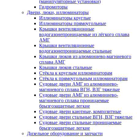
(манипуляторные установки)
Гидромоторы
Двери, люки, иллюминаторы
Иллюминаторы круглые
Иллюминаторы прямоугольные
Крышки вентиляционные
водогазонепроницаемые из лёгкого сплава
АМГ
Крышки вентиляционные
водогазонепроницаемые стальные
Крышки люков из алюминиево-магниевого
сплава АМГ
Крышки люков стальные
Стёкла к круглым иллюминаторам
Стёкла к прямоугольным иллюминаторам
Судовые двери АМГ из алюминиево-
магниевого сплава ВГН, ВЗГ тяжелые
Судовые двери АМГ из алюминиево-
магниевого сплава проницаемые
брызгозащитные легкие
Судовые двери каютные, композитные
Судовые двери стальные ВГН, ВЗГ тяжелые
Судовые двери стальные проницаемые
брызгозащитные легкие
Дизельное оборудование и запчасти