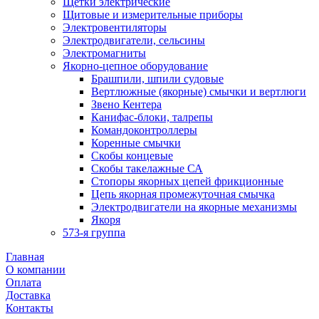
Щетки электрические
Щитовые и измерительные приборы
Электровентиляторы
Электродвигатели, сельсины
Электромагниты
Якорно-цепное оборудование
Брашпили, шпили судовые
Вертлюжные (якорные) смычки и вертлюги
Звено Кентера
Канифас-блоки, талрепы
Командоконтроллеры
Коренные смычки
Скобы концевые
Скобы такелажные СА
Стопоры якорных цепей фрикционные
Цепь якорная промежуточная смычка
Электродвигатели на якорные механизмы
Якоря
573-я группа
Главная
О компании
Оплата
Доставка
Контакты