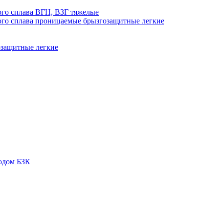
го сплава ВГН, ВЗГ тяжелые
го сплава проницаемые брызгозащитные легкие
озащитные легкие
одом БЗК