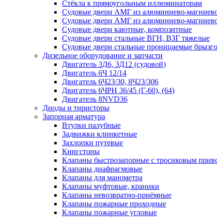
Стёкла к прямоугольным иллюминаторам
Судовые двери АМГ из алюминиево-магниево
Судовые двери АМГ из алюминиево-магниево
Судовые двери каютные, композитные
Судовые двери стальные ВГН, ВЗГ тяжелые
Судовые двери стальные проницаемые брызг
Дизельное оборудование и запчасти
Двигатель 3Д6, 3Д12 (судовой)
Двигатель 6Ч 12/14
Двигатель 6Ч23/30, 8Ч23/306
Двигатель 6ЧРН 36/45 (Г-60), (64)
Двигатель 8NVD36
Диоды и тиристоры
Запорная арматура
Втулки палубные
Задвижки клинкетные
Захлопки путевые
Кингстоны
Клапаны быстрозапорные с тросиковым прив
Клапаны диафрагмовые
Клапаны для манометра
Клапаны муфтовые, краники
Клапаны невозвратно-приёмные
Клапаны пожарные проходные
Клапаны пожарные угловые