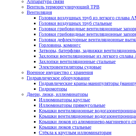
Аппаратура связи
Вентиль терморегулирующий ТРВ
Вентиляция
Головки воздушных труб из легкого сплава 
Головки воздушных труб стальные
Головки грибовидные вентиляционные запорн
Головки грибовидные вентиляционные запор
Головки дефлекторные вентиляционные выт
Горловина, комингс
Затворы, батерфляи, задвижки вентиляционны
Захлопки вентиляционные из легкого сплава
Захлопки вентиляционные стальные
Электровентиляторы судовые
Военное имущество с хранения
Гидравлическое оборудование
Гидравлические краны-манипуляторы (манипу
Гидромоторы
Двери, люки, иллюминаторы
Иллюминаторы круглые
Иллюминаторы прямоугольные
Крышки вентиляционные водогазонепроницае
Крышки вентиляционные водогазонепроница
Крышки люков из алюминиево-магниевого с
Крышки люков стальные
Стёкла к круглым иллюминаторам