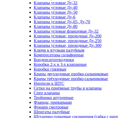
Клапаны угловые Ду-32
Клапаны угловые Ду-40
Клапаны угловые Ду-50
Клапаны угловые Ду-6
Клапаны угловые Ду-65, Ду-70
Клапаны угловые Ду-80
Клапаны угловые фланцевые Ду-32
Клапаны угловые, проходные Ду-200
Клапаны угловые, проходные Ду-250
Клапаны угловые, проходные Ду-300
Ключи к втулкам палубным
Компенсаторы сильфонные
Конденсатоотводчики
Коробки 2-х и 3-х клапанные
Коробки грязевые
Краны двухходовые пробко-сальниковые
Краны трёхходовые пробко-сальниковые
Ниппели к ШТС
Сетки на приёмные трубы и клапаны
Спец клапаны
Тройники штуцерные
Фланцы, приварыши
Фонари смотровые
Шпигаты палубные
Штуцерно-торцевые соединения (гайка с ни