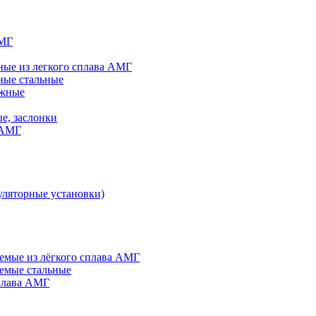
АМГ
ые из легкого сплава АМГ
ные стальные
яжные
е, заслонки
 АМГ
ляторные установки)
мые из лёгкого сплава АМГ
емые стальные
плава АМГ