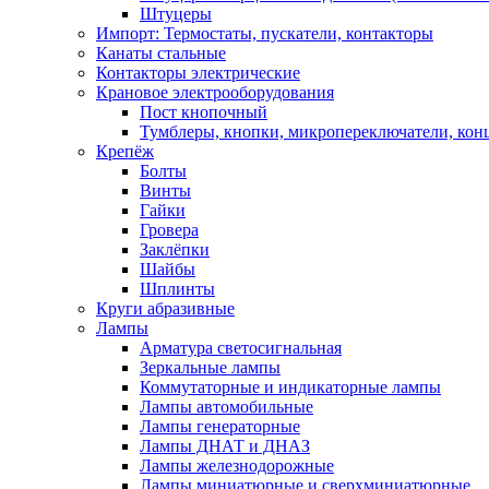
Штуцеры
Импорт: Термостаты, пускатели, контакторы
Канаты стальные
Контакторы электрические
Крановое электрооборудования
Пост кнопочный
Тумблеры, кнопки, микропереключатели, кон
Крепёж
Болты
Винты
Гайки
Гровера
Заклёпки
Шайбы
Шплинты
Круги абразивные
Лампы
Арматура светосигнальная
Зеркальные лампы
Коммутаторные и индикаторные лампы
Лампы автомобильные
Лампы генераторные
Лампы ДНАТ и ДНАЗ
Лампы железнодорожные
Лампы миниатюрные и сверхминиатюрные