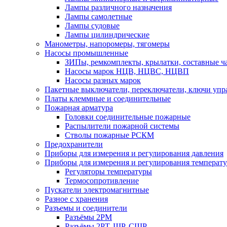
Лампы различного назначения
Лампы самолетные
Лампы судовые
Лампы цилиндрические
Манометры, напоромеры, тягомеры
Насосы промышленные
ЗИПы, ремкомплекты, крылатки, составные ч
Насосы марок НЦВ, НЦВС, НЦВП
Насосы разных марок
Пакетные выключатели, переключатели, ключи упр
Платы клеммные и соединительные
Пожарная арматура
Головки соединительные пожарные
Распылители пожарной системы
Стволы пожарные РСКМ
Предохранители
Приборы для измерения и регулирования давления
Приборы для измерения и регулирования температ
Регуляторы температуры
Термосопротивление
Пускатели электромагнитные
Разное с хранения
Разъемы и соединители
Разъёмы 2РМ
Разъёмы 2РТ, ШР, СШР