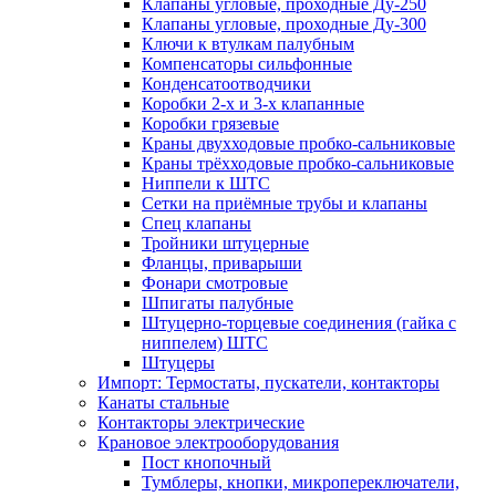
Клапаны угловые, проходные Ду-250
Клапаны угловые, проходные Ду-300
Ключи к втулкам палубным
Компенсаторы сильфонные
Конденсатоотводчики
Коробки 2-х и 3-х клапанные
Коробки грязевые
Краны двухходовые пробко-сальниковые
Краны трёхходовые пробко-сальниковые
Ниппели к ШТС
Сетки на приёмные трубы и клапаны
Спец клапаны
Тройники штуцерные
Фланцы, приварыши
Фонари смотровые
Шпигаты палубные
Штуцерно-торцевые соединения (гайка с
ниппелем) ШТС
Штуцеры
Импорт: Термостаты, пускатели, контакторы
Канаты стальные
Контакторы электрические
Крановое электрооборудования
Пост кнопочный
Тумблеры, кнопки, микропереключатели,