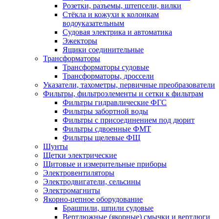
Розетки, разъемы, штепсели, вилки
Стёкла и кожухи к колонкам
водоуказательным
Судовая электрика и автоматика
Эжекторы
Ящики соединительные
Трансформаторы
Трансформаторы судовые
Трансформаторы, дроссели
Указатели, тахометры, первичные преобразователи
Фильтры, фильтроэлементы и сетки к фильтрам
Фильтры гидравлические ФГС
Фильтры забортной воды
Фильтры с присоединением под дюрит
Фильтры сдвоенные ФМТ
Фильтры щелевые ФЩ
Шунты
Щетки электрические
Щитовые и измерительные приборы
Электровентиляторы
Электродвигатели, сельсины
Электромагниты
Якорно-цепное оборудование
Брашпили, шпили судовые
Вертлюжные (якорные) смычки и вертлюги