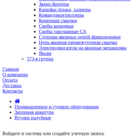
Звено Кентера
Канифас-блоки, талрепы
Командоконтроллеры
Коренные смычки
Скобы концевые
Скобы такелажные СА
Стопоры якорных цепей фрикционные
Цепь якорная промежуточная смычка
Электродвигатели на якорные механизмы
Якоря
573-я группа
Главная
О компании
Оплата
Доставка
Контакты
Промышленное и судовое оборудование
Запорная арматура
Втулки палубные
Войдите в систему или создайте учетную запись