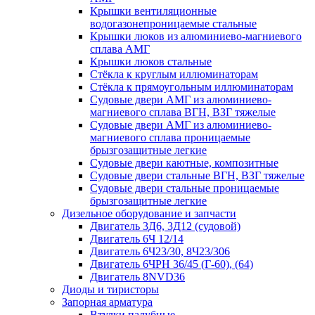
Крышки вентиляционные
водогазонепроницаемые стальные
Крышки люков из алюминиево-магниевого
сплава АМГ
Крышки люков стальные
Стёкла к круглым иллюминаторам
Стёкла к прямоугольным иллюминаторам
Судовые двери АМГ из алюминиево-
магниевого сплава ВГН, ВЗГ тяжелые
Судовые двери АМГ из алюминиево-
магниевого сплава проницаемые
брызгозащитные легкие
Судовые двери каютные, композитные
Судовые двери стальные ВГН, ВЗГ тяжелые
Судовые двери стальные проницаемые
брызгозащитные легкие
Дизельное оборудование и запчасти
Двигатель 3Д6, 3Д12 (судовой)
Двигатель 6Ч 12/14
Двигатель 6Ч23/30, 8Ч23/306
Двигатель 6ЧРН 36/45 (Г-60), (64)
Двигатель 8NVD36
Диоды и тиристоры
Запорная арматура
Втулки палубные