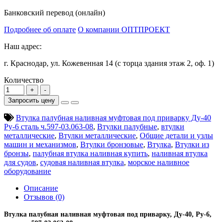
Банковский перевод (онлайн)
Подробнее об оплате
О компании ОПТПРОЕКТ
Наш адрес:
г. Краснодар, ул. Кожевенная 14 (с торца здания этаж 2, оф. 1)
Количество
Запросить цену
Втулка палубная наливная муфтовая под приварку Ду-40
Ру-6 сталь ч.597-03.063-08
,
Втулки палубные
,
втулки
металлические
,
Втулки металлические
,
Общие детали и узлы
машин и механизмов
,
Втулки бронзовые
,
Втулка
,
Втулки из
бронзы
,
палубная втулка наливная купить
,
наливная втулка
для судов
,
судовая наливная втулка
,
морское наливное
оборудование
Описание
Отзывов (0)
Втулка палубная наливная муфтовая под приварку, Ду-40, Ру-6,