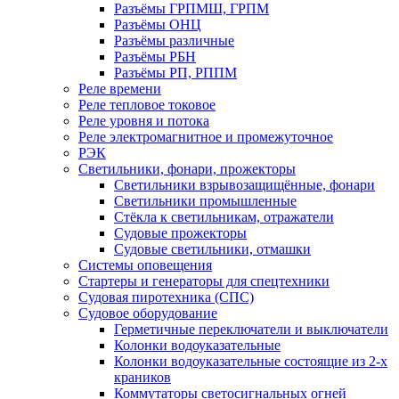
Разъёмы ГРПМШ, ГРПМ
Разъёмы ОНЦ
Разъёмы различные
Разъёмы РБН
Разъёмы РП, РППМ
Реле времени
Реле тепловое токовое
Реле уровня и потока
Реле электромагнитное и промежуточное
РЭК
Светильники, фонари, прожекторы
Светильники взрывозащищённые, фонари
Светильники промышленные
Стёкла к светильникам, отражатели
Судовые прожекторы
Судовые светильники, отмашки
Системы оповещения
Стартеры и генераторы для спецтехники
Судовая пиротехника (СПС)
Судовое оборудование
Герметичные переключатели и выключатели
Колонки водоуказательные
Колонки водоуказательные состоящие из 2-х
краников
Коммутаторы светосигнальных огней