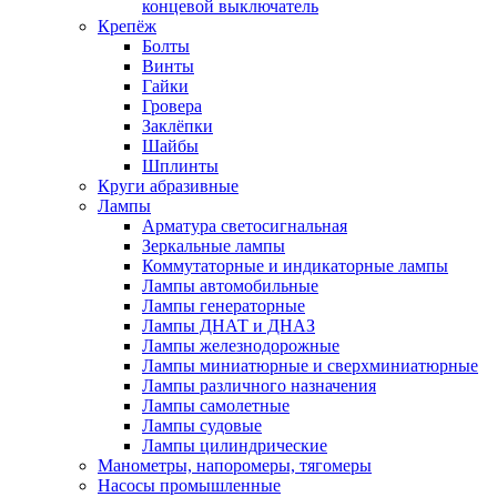
концевой выключатель
Крепёж
Болты
Винты
Гайки
Гровера
Заклёпки
Шайбы
Шплинты
Круги абразивные
Лампы
Арматура светосигнальная
Зеркальные лампы
Коммутаторные и индикаторные лампы
Лампы автомобильные
Лампы генераторные
Лампы ДНАТ и ДНАЗ
Лампы железнодорожные
Лампы миниатюрные и сверхминиатюрные
Лампы различного назначения
Лампы самолетные
Лампы судовые
Лампы цилиндрические
Манометры, напоромеры, тягомеры
Насосы промышленные