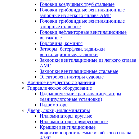
Головки воздушных труб стальные
Головки грибовидные вентиляционные
запорные из легкого сплава АМГ
Головки грибовидные вентиляционные
запорные стальные
Головки дефлекторные вентиляционные
вытяжные
Горловина, комингс
Затворы, батерфляи, задвижки
вентиляционные, заслонки
Захлопки вентиляционные из легкого сплава
АМГ
Захлопки вентиляционные стальные
Электровентиляторы судовые
Военное имущество с хранения
Гидравлическое оборудование
Гидравлические краны-манипуляторы
(манипуляторные установки)
Гидромоторы
Двери, люки, иллюминаторы
Иллюминаторы круглые
Иллюминаторы прямоугольные
Крышки вентиляционные
водогазонепроницаемые из лёгкого сплава
АМГ