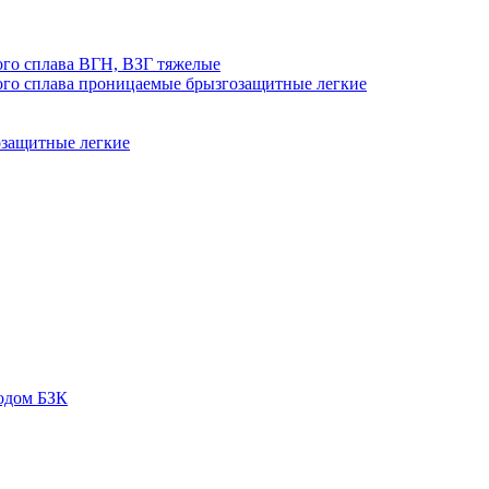
го сплава ВГН, ВЗГ тяжелые
го сплава проницаемые брызгозащитные легкие
озащитные легкие
одом БЗК