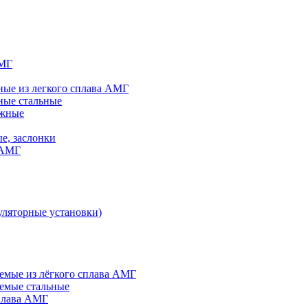
АМГ
ые из легкого сплава АМГ
ные стальные
яжные
е, заслонки
 АМГ
ляторные установки)
мые из лёгкого сплава АМГ
емые стальные
плава АМГ