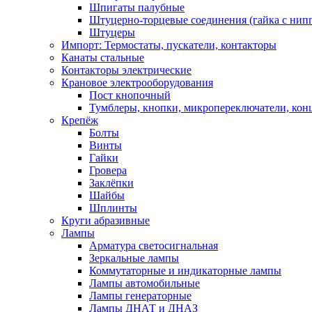
Шпигаты палубные
Штуцерно-торцевые соединения (гайка с ни
Штуцеры
Импорт: Термостаты, пускатели, контакторы
Канаты стальные
Контакторы электрические
Крановое электрооборудования
Пост кнопочный
Тумблеры, кнопки, микропереключатели, кон
Крепёж
Болты
Винты
Гайки
Гровера
Заклёпки
Шайбы
Шплинты
Круги абразивные
Лампы
Арматура светосигнальная
Зеркальные лампы
Коммутаторные и индикаторные лампы
Лампы автомобильные
Лампы генераторные
Лампы ДНАТ и ДНАЗ