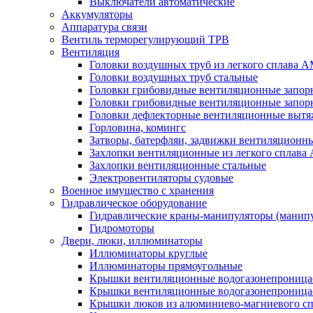
Выключатели автоматические
Аккумуляторы
Аппаратура связи
Вентиль терморегулирующий ТРВ
Вентиляция
Головки воздушных труб из легкого сплава 
Головки воздушных труб стальные
Головки грибовидные вентиляционные запорн
Головки грибовидные вентиляционные запор
Головки дефлекторные вентиляционные выт
Горловина, комингс
Затворы, батерфляи, задвижки вентиляционны
Захлопки вентиляционные из легкого сплава
Захлопки вентиляционные стальные
Электровентиляторы судовые
Военное имущество с хранения
Гидравлическое оборудование
Гидравлические краны-манипуляторы (манипу
Гидромоторы
Двери, люки, иллюминаторы
Иллюминаторы круглые
Иллюминаторы прямоугольные
Крышки вентиляционные водогазонепроницае
Крышки вентиляционные водогазонепроница
Крышки люков из алюминиево-магниевого с