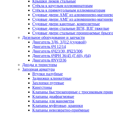
Крышки люков стальные
Стёкла к круглым иллюминаторам
Стёкла к прямоугольным иллюминаторам
Судовые двери АМГ из алюминиево-магниево
Судовые двери АМГ из алюминиево-магниево
Судовые двери каютные, композитные
Судовые двери стальные ВГН, ВЗГ тяжелые
Судовые двери стальные проницаемые брызг
Дизельное оборудование и запчасти
Двигатель 3Д6, 3Д12 (судовой)
Двигатель 6Ч 12/14
Двигатель 6Ч23/30, 8Ч23/306
Двигатель 6ЧРН 36/45 (Г-60), (64)
Двигатель 8NVD36
Диоды и тиристоры
Запорная арматура
Втулки палубные
Задвижки клинкетные
Захлопки путевые
Кингстоны
Клапаны быстрозапорные с тросиковым прив
Клапаны диафрагмовые
Клапаны для манометра
Клапаны муфтовые, краники
Клапаны невозвратно-приёмные