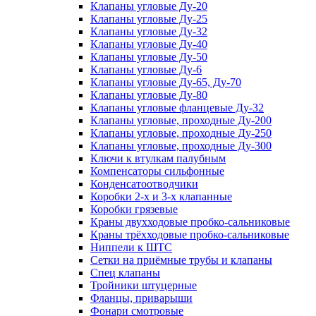
Клапаны угловые Ду-20
Клапаны угловые Ду-25
Клапаны угловые Ду-32
Клапаны угловые Ду-40
Клапаны угловые Ду-50
Клапаны угловые Ду-6
Клапаны угловые Ду-65, Ду-70
Клапаны угловые Ду-80
Клапаны угловые фланцевые Ду-32
Клапаны угловые, проходные Ду-200
Клапаны угловые, проходные Ду-250
Клапаны угловые, проходные Ду-300
Ключи к втулкам палубным
Компенсаторы сильфонные
Конденсатоотводчики
Коробки 2-х и 3-х клапанные
Коробки грязевые
Краны двухходовые пробко-сальниковые
Краны трёхходовые пробко-сальниковые
Ниппели к ШТС
Сетки на приёмные трубы и клапаны
Спец клапаны
Тройники штуцерные
Фланцы, приварыши
Фонари смотровые