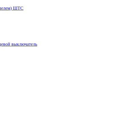
ппелем) ШТС
цевой выключатель