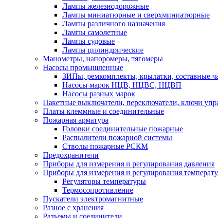
Лампы железнодорожные
Лампы миниатюрные и сверхминиатюрные
Лампы различного назначения
Лампы самолетные
Лампы судовые
Лампы цилиндрические
Манометры, напоромеры, тягомеры
Насосы промышленные
ЗИПы, ремкомплекты, крылатки, составные ч
Насосы марок НЦВ, НЦВС, НЦВП
Насосы разных марок
Пакетные выключатели, переключатели, ключи упр
Платы клеммные и соединительные
Пожарная арматура
Головки соединительные пожарные
Распылители пожарной системы
Стволы пожарные РСКМ
Предохранители
Приборы для измерения и регулирования давления
Приборы для измерения и регулирования температ
Регуляторы температуры
Термосопротивление
Пускатели электромагнитные
Разное с хранения
Разъемы и соединители