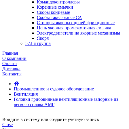
Командоконтроллеры
Коренные смычки
Скобы концевые
Скобы такелажные СА
Стопоры якорных цепей фрикционные
Цепь якорная промежуточная смычка
Электродвигатели на якорные механизмы
Якоря
573-я группа
Главная
О компании
Оплата
Доставка
Контакты
Промышленное и судовое оборудование
Вентиляция
Головки грибовидные вентиляционные запорные из
легкого сплава АМГ
Войдите в систему или создайте учетную запись
Close