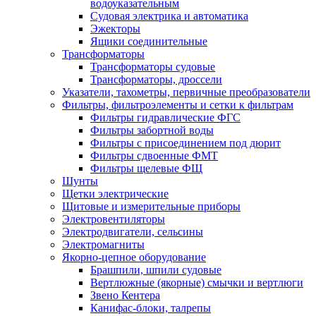
водоуказательным
Судовая электрика и автоматика
Эжекторы
Ящики соединительные
Трансформаторы
Трансформаторы судовые
Трансформаторы, дроссели
Указатели, тахометры, первичные преобразователи
Фильтры, фильтроэлементы и сетки к фильтрам
Фильтры гидравлические ФГС
Фильтры забортной воды
Фильтры с присоединением под дюрит
Фильтры сдвоенные ФМТ
Фильтры щелевые ФЩ
Шунты
Щетки электрические
Щитовые и измерительные приборы
Электровентиляторы
Электродвигатели, сельсины
Электромагниты
Якорно-цепное оборудование
Брашпили, шпили судовые
Вертлюжные (якорные) смычки и вертлюги
Звено Кентера
Канифас-блоки, талрепы