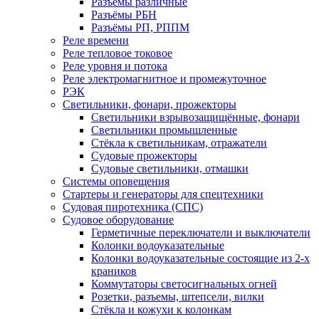
Разъёмы различные
Разъёмы РБН
Разъёмы РП, РППМ
Реле времени
Реле тепловое токовое
Реле уровня и потока
Реле электромагнитное и промежуточное
РЭК
Светильники, фонари, прожекторы
Светильники взрывозащищённые, фонари
Светильники промышленные
Стёкла к светильникам, отражатели
Судовые прожекторы
Судовые светильники, отмашки
Системы оповещения
Стартеры и генераторы для спецтехники
Судовая пиротехника (СПС)
Судовое оборудование
Герметичные переключатели и выключатели
Колонки водоуказательные
Колонки водоуказательные состоящие из 2-х
краников
Коммутаторы светосигнальных огней
Розетки, разъемы, штепсели, вилки
Стёкла и кожухи к колонкам