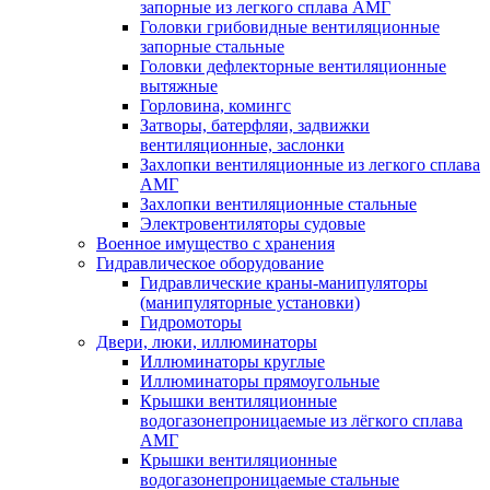
запорные из легкого сплава АМГ
Головки грибовидные вентиляционные
запорные стальные
Головки дефлекторные вентиляционные
вытяжные
Горловина, комингс
Затворы, батерфляи, задвижки
вентиляционные, заслонки
Захлопки вентиляционные из легкого сплава
АМГ
Захлопки вентиляционные стальные
Электровентиляторы судовые
Военное имущество с хранения
Гидравлическое оборудование
Гидравлические краны-манипуляторы
(манипуляторные установки)
Гидромоторы
Двери, люки, иллюминаторы
Иллюминаторы круглые
Иллюминаторы прямоугольные
Крышки вентиляционные
водогазонепроницаемые из лёгкого сплава
АМГ
Крышки вентиляционные
водогазонепроницаемые стальные