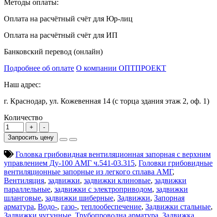
Методы оплаты:
Оплата на расчётный счёт для Юр-лиц
Оплата на расчётный счёт для ИП
Банковский перевод (онлайн)
Подробнее об оплате
О компании ОПТПРОЕКТ
Наш адрес:
г. Краснодар, ул. Кожевенная 14 (с торца здания этаж 2, оф. 1)
Количество
Запросить цену
Головка грибовидная вентиляционная запорная с верхним
управлением Ду-100 АМГ ч.541-03.315
,
Головки грибовидные
вентиляционные запорные из легкого сплава АМГ
,
Вентиляция
,
задвижки
,
задвижки клиновые
,
задвижки
параллельные
,
задвижки с электроприводом
,
задвижки
шланговые
,
задвижки шиберные
,
Задвижки
,
Запорная
арматура
,
Водо-
,
газо-
,
теплообеспечение
,
Задвижки стальные
,
Задвижки чугунные
,
Трубопроводна арматура
,
Задвижка