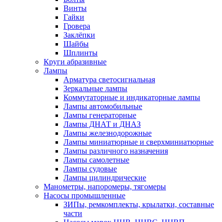
Винты
Гайки
Гровера
Заклёпки
Шайбы
Шплинты
Круги абразивные
Лампы
Арматура светосигнальная
Зеркальные лампы
Коммутаторные и индикаторные лампы
Лампы автомобильные
Лампы генераторные
Лампы ДНАТ и ДНАЗ
Лампы железнодорожные
Лампы миниатюрные и сверхминиатюрные
Лампы различного назначения
Лампы самолетные
Лампы судовые
Лампы цилиндрические
Манометры, напоромеры, тягомеры
Насосы промышленные
ЗИПы, ремкомплекты, крылатки, составные
части