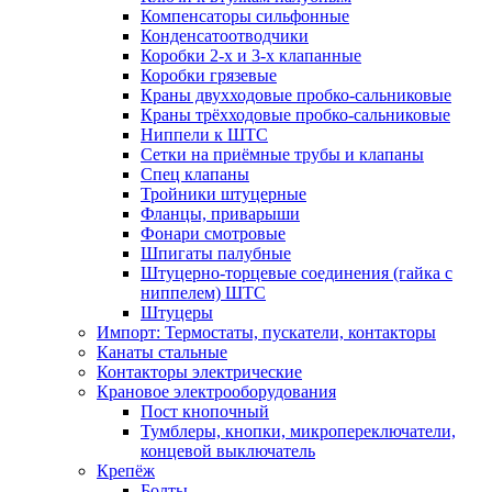
Компенсаторы сильфонные
Конденсатоотводчики
Коробки 2-х и 3-х клапанные
Коробки грязевые
Краны двухходовые пробко-сальниковые
Краны трёхходовые пробко-сальниковые
Ниппели к ШТС
Сетки на приёмные трубы и клапаны
Спец клапаны
Тройники штуцерные
Фланцы, приварыши
Фонари смотровые
Шпигаты палубные
Штуцерно-торцевые соединения (гайка с
ниппелем) ШТС
Штуцеры
Импорт: Термостаты, пускатели, контакторы
Канаты стальные
Контакторы электрические
Крановое электрооборудования
Пост кнопочный
Тумблеры, кнопки, микропереключатели,
концевой выключатель
Крепёж
Болты