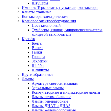
Штуцеры
Импорт: Термостаты, пускатели, контакторы
Канаты стальные
Контакторы электрические
Крановое электрооборудования
Пост кнопочный
Тумблеры, кнопки, микропереключатели,
концевой выключатель
Крепёж
Болты
Винты
Гайки
Гровера
Заклёпки
Шайбы
Шплинты
Круги абразивные
Лампы
Арматура светосигнальная
Зеркальные лампы
Коммутаторные и индикаторные лампы
Лампы автомобильные
Лампы генераторные
Лампы ДНАТ и ДНАЗ
Лампы железнодорожные