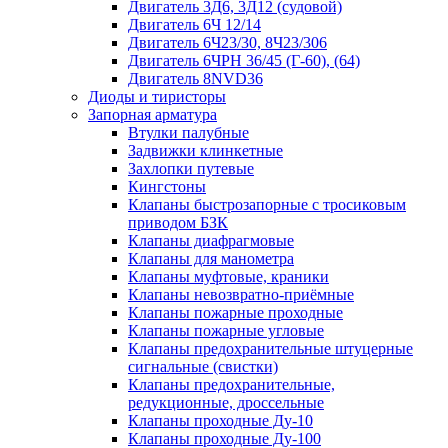
Двигатель 3Д6, 3Д12 (судовой)
Двигатель 6Ч 12/14
Двигатель 6Ч23/30, 8Ч23/306
Двигатель 6ЧРН 36/45 (Г-60), (64)
Двигатель 8NVD36
Диоды и тиристоры
Запорная арматура
Втулки палубные
Задвижки клинкетные
Захлопки путевые
Кингстоны
Клапаны быстрозапорные с тросиковым
приводом БЗК
Клапаны диафрагмовые
Клапаны для манометра
Клапаны муфтовые, краники
Клапаны невозвратно-приёмные
Клапаны пожарные проходные
Клапаны пожарные угловые
Клапаны предохранительные штуцерные
сигнальные (свистки)
Клапаны предохранительные,
редукционные, дроссельные
Клапаны проходные Ду-10
Клапаны проходные Ду-100