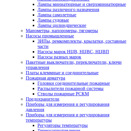
Лампы миниатюрные и сверхминиатюрные
Лампы различного назначения
Лампы самолетные
Лампы судовые
Лампы цилиндрические
Манометры, напоромеры, тягомеры
Насосы промышленные
ЗИПы, ремкомплекты, крылатки, составные
части
Насосы марок НЦВ, НЦВС, НЦВП
Насосы разных марок
Пакетные выключатели, переключатели, ключи
управления
Платы клеммные и соединительные
Пожарная арматура
Головки соединительные пожарные
Распылители пожарной системы
Стволы пожарные РСКМ
Предохранители
Приборы для измерения и регулирования
давления
Приборы для измерения и регулирования
температуры
Регуляторы температуры
Термосопротивление