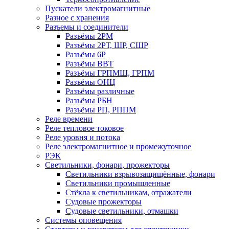
Пускатели электромагнитные
Разное с хранения
Разъемы и соединители
Разъёмы 2РМ
Разъёмы 2РТ, ШР, СШР
Разъёмы 6Р
Разъёмы ВВТ
Разъёмы ГРПМШ, ГРПМ
Разъёмы ОНЦ
Разъёмы различные
Разъёмы РБН
Разъёмы РП, РППМ
Реле времени
Реле тепловое токовое
Реле уровня и потока
Реле электромагнитное и промежуточное
РЭК
Светильники, фонари, прожекторы
Светильники взрывозащищённые, фонари
Светильники промышленные
Стёкла к светильникам, отражатели
Судовые прожекторы
Судовые светильники, отмашки
Системы оповещения