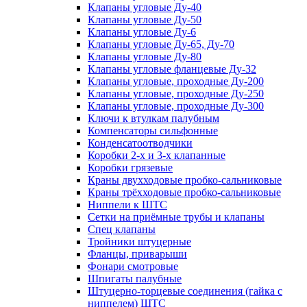
Клапаны угловые Ду-40
Клапаны угловые Ду-50
Клапаны угловые Ду-6
Клапаны угловые Ду-65, Ду-70
Клапаны угловые Ду-80
Клапаны угловые фланцевые Ду-32
Клапаны угловые, проходные Ду-200
Клапаны угловые, проходные Ду-250
Клапаны угловые, проходные Ду-300
Ключи к втулкам палубным
Компенсаторы сильфонные
Конденсатоотводчики
Коробки 2-х и 3-х клапанные
Коробки грязевые
Краны двухходовые пробко-сальниковые
Краны трёхходовые пробко-сальниковые
Ниппели к ШТС
Сетки на приёмные трубы и клапаны
Спец клапаны
Тройники штуцерные
Фланцы, приварыши
Фонари смотровые
Шпигаты палубные
Штуцерно-торцевые соединения (гайка с
ниппелем) ШТС