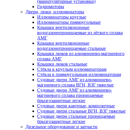
(манипуляторные установки)
Гидромоторы
Двери, люки, иллюминаторы
Иллюминаторы круглые
Иллюминаторы прямоугольные
Крышки вентиляционные
водогазонепроницаемые из лёгкого сплава
АМГ
Крышки вентиляционные
водогазонепроницаемые стальные
Крышки люков из алюминиево-магниевого
сплава АМГ
Крышки люков стальные
Стёкла к круглым иллюминаторам
Стёкла к прямоугольным иллюминаторам
Судовые двери АМГ из алюминиево-
магниевого сплава ВГН, ВЗГ тяжелые
Судовые двери АМГ из алюминиево-
магниевого сплава проницаемые
брызгозащитные легкие
Судовые двери каютные, композитные
Судовые двери стальные ВГН, ВЗГ тяжелые
Судовые двери стальные проницаемые
брызгозащитные легкие
Дизельное оборудование и запчасти