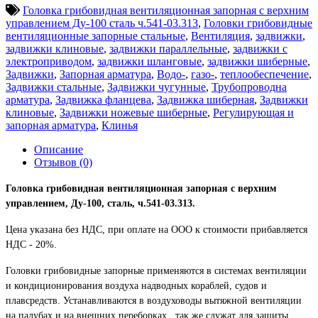
Головка грибовидная вентиляционная запорная с верхним
управлением Ду-100 сталь ч.541-03.313
,
Головки грибовидные
вентиляционные запорные стальные
,
Вентиляция
,
задвижки
,
задвижки клиновые
,
задвижки параллельные
,
задвижки с
электроприводом
,
задвижки шланговые
,
задвижки шиберные
,
Задвижки
,
Запорная арматура
,
Водо-
,
газо-
,
теплообеспечение
,
Задвижки стальные
,
Задвижки чугунные
,
Трубопроводна
арматура
,
Задвижка фланцева
,
Задвижка шиберная
,
Задвижки
клиновые
,
Задвижки ножевые шиберные
,
Регулирующая и
запорная арматура
,
Клинья
Описание
Отзывов (0)
Головка грибовидная вентиляционная запорная с верхним
управлением, Ду-100, сталь, ч.541-03.313.
Цена указана без НДС, при оплате на ООО к стоимости прибавляется
НДС - 20%.
Головки грибовидные запорные применяются в системах вентиляции
и кондиционирования воздуха надводных кораблей, судов и
плавсредств. Устанавливаются в воздуховоды вытяжной вентиляции
на палубах и на внешних переборках , так же служат для защиты