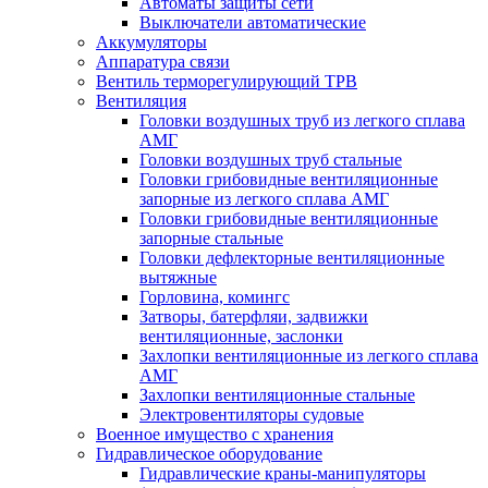
Автоматы защиты сети
Выключатели автоматические
Аккумуляторы
Аппаратура связи
Вентиль терморегулирующий ТРВ
Вентиляция
Головки воздушных труб из легкого сплава
АМГ
Головки воздушных труб стальные
Головки грибовидные вентиляционные
запорные из легкого сплава АМГ
Головки грибовидные вентиляционные
запорные стальные
Головки дефлекторные вентиляционные
вытяжные
Горловина, комингс
Затворы, батерфляи, задвижки
вентиляционные, заслонки
Захлопки вентиляционные из легкого сплава
АМГ
Захлопки вентиляционные стальные
Электровентиляторы судовые
Военное имущество с хранения
Гидравлическое оборудование
Гидравлические краны-манипуляторы