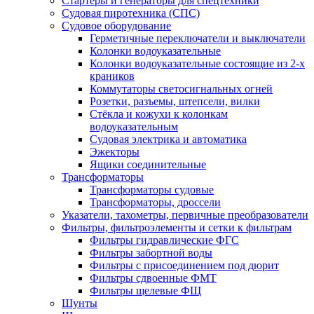
Стартеры и генераторы для спецтехники
Судовая пиротехника (СПС)
Судовое оборудование
Герметичные переключатели и выключатели
Колонки водоуказательные
Колонки водоуказательные состоящие из 2-х
краников
Коммутаторы светосигнальных огней
Розетки, разъемы, штепсели, вилки
Стёкла и кожухи к колонкам
водоуказательным
Судовая электрика и автоматика
Эжекторы
Ящики соединительные
Трансформаторы
Трансформаторы судовые
Трансформаторы, дроссели
Указатели, тахометры, первичные преобразователи
Фильтры, фильтроэлементы и сетки к фильтрам
Фильтры гидравлические ФГС
Фильтры забортной воды
Фильтры с присоединением под дюрит
Фильтры сдвоенные ФМТ
Фильтры щелевые ФЩ
Шунты