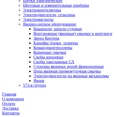
Щетки электрические
Щитовые и измерительные приборы
Электровентиляторы
Электродвигатели, сельсины
Электромагниты
Якорно-цепное оборудование
Брашпили, шпили судовые
Вертлюжные (якорные) смычки и вертлюги
Звено Кентера
Канифас-блоки, талрепы
Командоконтроллеры
Коренные смычки
Скобы концевые
Скобы такелажные СА
Стопоры якорных цепей фрикционные
Цепь якорная промежуточная смычка
Электродвигатели на якорные механизмы
Якоря
573-я группа
Главная
О компании
Оплата
Доставка
Контакты