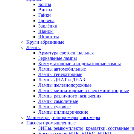
Болты
Винты
Гайки
Гровера
Заклёпки
Шайбы
Шплинты
Круги абразивные
Лампы
Арматура светосигнальная
Зеркальные лампы
Коммутаторные и индикаторные лампы
Лампы автомобильные
Лампы генераторные
Лампы ДНАТ и ДНАЗ
Лампы железнодорожные
Лампы миниатюрные и сверхминиатюрные
Лампы различного назначения
Лампы самолетные
Лампы судовые
Лампы цилиндрические
Манометры, напоромеры, тягомеры
Насосы промышленные
ЗИПы, ремкомплекты, крылатки, составные ч
Насосы марок НЦВ, НЦВС, НЦВП