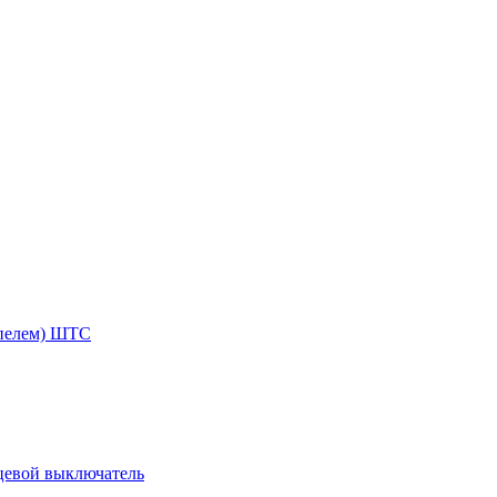
ппелем) ШТС
цевой выключатель