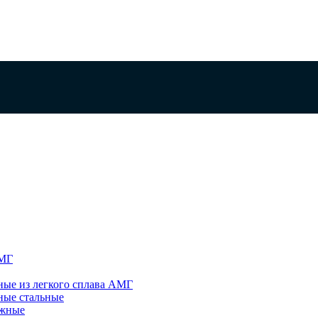
АМГ
ые из легкого сплава АМГ
ные стальные
яжные