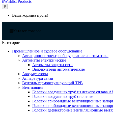
0
Wishlist Products
0
Ваша корзина пуста!
Каталог товаров
Категории
Промышленное и судовое оборудование
Авиационное электрооборудование и автоматика
Автоматы электрические
Автоматы защиты сети
Выключатели автоматические
Аккумуляторы
Аппаратура связи
Вентиль терморегулирующий ТРВ
Вентиляция
Головки воздушных труб из легкого сплава 
Головки воздушных труб стальные
Головки грибовидные вентиляционные запорн
Головки грибовидные вентиляционные запор
Головки дефлекторные вентиляционные выт