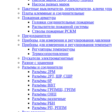
Насосы разных марок
Пакетные выключатели, переключатели, ключи упр
Платы клеммные и соединительные
Пожарная арматура
Головки соединительные пожарные
Распылители пожарной системы
Стволы пожарные РСКМ
Предохранители
Приборы для измерения и регулирования давления
Приборы для измерения и регулирования температ
Регуляторы температуры
Термосопротивление
Пускатели электромагнитные
Разное с хранения
Разъемы и соединители
Разъёмы 2РМ
Разъёмы 2РТ, ШР, СШР
Разъёмы 6Р
Разъёмы ВВТ
Разъёмы ГРПМШ, ГРПМ
Разъёмы ОНЦ
Разъёмы различные
Разъёмы РБН
Разъёмы РП, РППМ