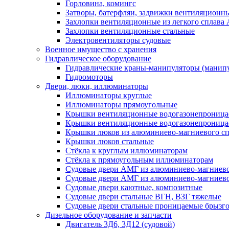
Горловина, комингс
Затворы, батерфляи, задвижки вентиляционны
Захлопки вентиляционные из легкого сплава
Захлопки вентиляционные стальные
Электровентиляторы судовые
Военное имущество с хранения
Гидравлическое оборудование
Гидравлические краны-манипуляторы (манипу
Гидромоторы
Двери, люки, иллюминаторы
Иллюминаторы круглые
Иллюминаторы прямоугольные
Крышки вентиляционные водогазонепроницае
Крышки вентиляционные водогазонепроница
Крышки люков из алюминиево-магниевого с
Крышки люков стальные
Стёкла к круглым иллюминаторам
Стёкла к прямоугольным иллюминаторам
Судовые двери АМГ из алюминиево-магниево
Судовые двери АМГ из алюминиево-магниево
Судовые двери каютные, композитные
Судовые двери стальные ВГН, ВЗГ тяжелые
Судовые двери стальные проницаемые брызг
Дизельное оборудование и запчасти
Двигатель 3Д6, 3Д12 (судовой)