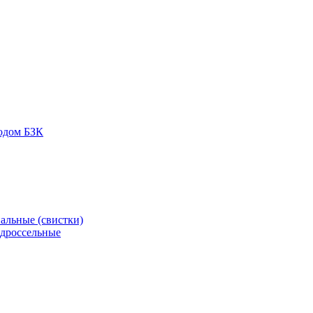
одом БЗК
альные (свистки)
 дроссельные