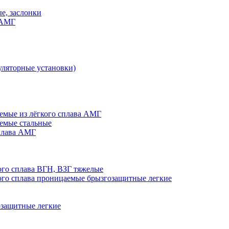
е, заслонки
 АМГ
ляторные установки)
мые из лёгкого сплава АМГ
емые стальные
плава АМГ
го сплава ВГН, ВЗГ тяжелые
го сплава проницаемые брызгозащитные легкие
озащитные легкие