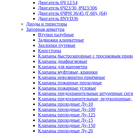
Двигатель 6Ч 12/14
Двигатель 6Ч23/30, 8Ч23/306
Двигатель 6ЧРН 36/45 (Г-60), (64)
Двигатель 8NVD36
Диоды и тиристоры
Запорная арматура
Втулки палубные
Задвижки клинкетные
Захлопки путевые
Кингстоны
Клапаны быстрозапорные с тросиковым прив
Клапаны диафрагмовые
Клапаны для манометра
Клапаны муфтовые, краники
Клапаны невозвратно-приёмные
Клапаны пожарные проходные
Клапаны пожарные угловые
Клапаны предохранительные штуцерные сигн
Клапаны предохранительные, редукционные,
Клапаны проходные Ду-10
Клапаны проходные Ду-100
Клапаны проходные Ду-125
Клапаны проходные Ду-15
Клапаны проходные Ду-150
Клапаны проходные Ду-20