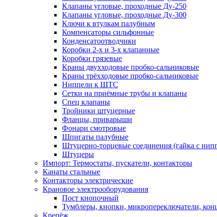
Клапаны угловые, проходные Ду-250
Клапаны угловые, проходные Ду-300
Ключи к втулкам палубным
Компенсаторы сильфонные
Конденсатоотводчики
Коробки 2-х и 3-х клапанные
Коробки грязевые
Краны двухходовые пробко-сальниковые
Краны трёхходовые пробко-сальниковые
Ниппели к ШТС
Сетки на приёмные трубы и клапаны
Спец клапаны
Тройники штуцерные
Фланцы, приварыши
Фонари смотровые
Шпигаты палубные
Штуцерно-торцевые соединения (гайка с ни
Штуцеры
Импорт: Термостаты, пускатели, контакторы
Канаты стальные
Контакторы электрические
Крановое электрооборудования
Пост кнопочный
Тумблеры, кнопки, микропереключатели, кон
Крепёж