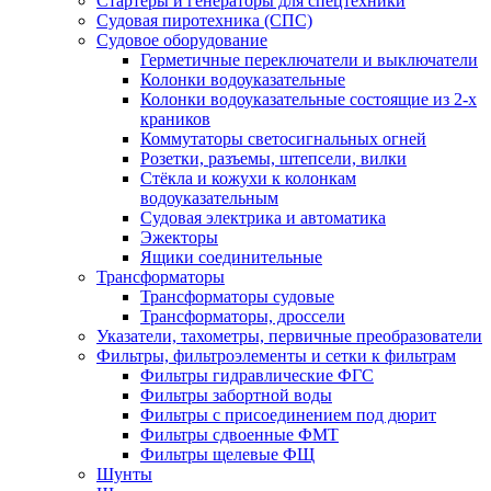
Стартеры и генераторы для спецтехники
Судовая пиротехника (СПС)
Судовое оборудование
Герметичные переключатели и выключатели
Колонки водоуказательные
Колонки водоуказательные состоящие из 2-х
краников
Коммутаторы светосигнальных огней
Розетки, разъемы, штепсели, вилки
Стёкла и кожухи к колонкам
водоуказательным
Судовая электрика и автоматика
Эжекторы
Ящики соединительные
Трансформаторы
Трансформаторы судовые
Трансформаторы, дроссели
Указатели, тахометры, первичные преобразователи
Фильтры, фильтроэлементы и сетки к фильтрам
Фильтры гидравлические ФГС
Фильтры забортной воды
Фильтры с присоединением под дюрит
Фильтры сдвоенные ФМТ
Фильтры щелевые ФЩ
Шунты