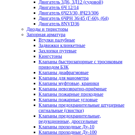
Двигатель 3Д6, 3Д12 (судовой)
Двигатель 6Ч 12/14
Двигатель 6Ч23/30, 8Ч23/306
Двигатель 6ЧРН 36/45 (Г-60), (64)
Двигатель 8NVD36
Диоды и тиристоры
Запорная арматура
Втулки палубные
Задвижки клинкетные
Захлопки путевые
Кингстоны
Клапаны быстрозапорные с тросиковым
приводом БЗК
Клапаны диафрагмовые
Клапаны для манометра
Клапаны муфтовые, краники
Клапаны невозвратно-приёмные
Клапаны пожарные проходные
Клапаны пожарные угловые
Клапаны предохранительные штуцерные
сигнальные (свистки)
Клапаны предохранительные,
редукционные, дроссельные
Клапаны проходные Ду-10
Клапаны проходные Ду-100