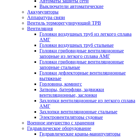
Автоматы защиты сети
Выключатели автоматические
Аккумуляторы
Аппаратура связи
Вентиль терморегулирующий ТРВ
Вентиляция
Головки воздушных труб из легкого сплава
АМГ
Головки воздушных труб стальные
Головки грибовидные вентиляционные
запорные из легкого сплава АМГ
Головки грибовидные вентиляционные
запорные стальные
Головки дефлекторные вентиляционные
вытяжные
Горловина, комингс
Затворы, батерфляи, задвижки
вентиляционные, заслонки
Захлопки вентиляционные из легкого сплава
АМГ
Захлопки вентиляционные стальные
Электровентиляторы судовые
Военное имущество с хранения
Гидравлическое оборудование
Гидравлические краны-манипуляторы