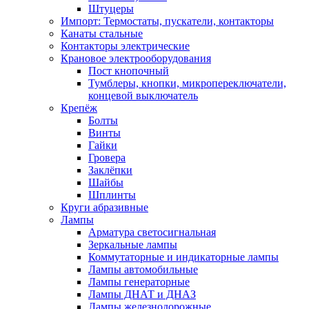
Штуцеры
Импорт: Термостаты, пускатели, контакторы
Канаты стальные
Контакторы электрические
Крановое электрооборудования
Пост кнопочный
Тумблеры, кнопки, микропереключатели,
концевой выключатель
Крепёж
Болты
Винты
Гайки
Гровера
Заклёпки
Шайбы
Шплинты
Круги абразивные
Лампы
Арматура светосигнальная
Зеркальные лампы
Коммутаторные и индикаторные лампы
Лампы автомобильные
Лампы генераторные
Лампы ДНАТ и ДНАЗ
Лампы железнодорожные