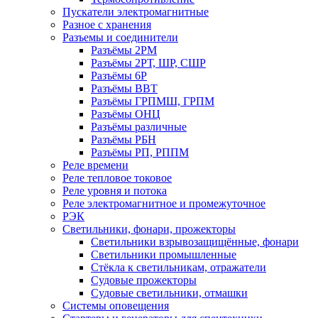
Пускатели электромагнитные
Разное с хранения
Разъемы и соединители
Разъёмы 2РМ
Разъёмы 2РТ, ШР, СШР
Разъёмы 6Р
Разъёмы ВВТ
Разъёмы ГРПМШ, ГРПМ
Разъёмы ОНЦ
Разъёмы различные
Разъёмы РБН
Разъёмы РП, РППМ
Реле времени
Реле тепловое токовое
Реле уровня и потока
Реле электромагнитное и промежуточное
РЭК
Светильники, фонари, прожекторы
Светильники взрывозащищённые, фонари
Светильники промышленные
Стёкла к светильникам, отражатели
Судовые прожекторы
Судовые светильники, отмашки
Системы оповещения