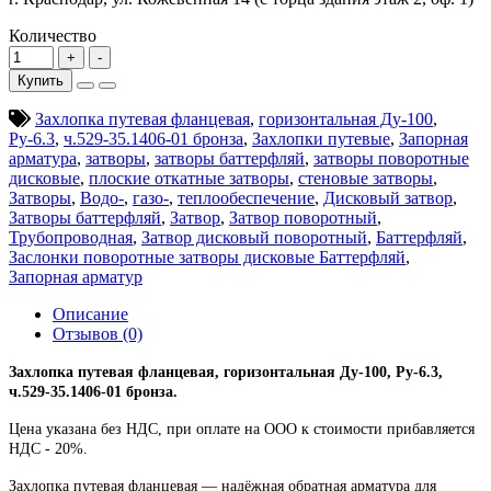
Количество
Купить
Захлопка путевая фланцевая
,
горизонтальная Ду-100
,
Ру-6.3
,
ч.529-35.1406-01 бронза
,
Захлопки путевые
,
Запорная
арматура
,
затворы
,
затворы баттерфляй
,
затворы поворотные
дисковые
,
плоские откатные затворы
,
стеновые затворы
,
Затворы
,
Водо-
,
газо-
,
теплообеспечение
,
Дисковый затвор
,
Затворы баттерфляй
,
Затвор
,
Затвор поворотный
,
Трубопроводная
,
Затвор дисковый поворотный
,
Баттерфляй
,
Заслонки поворотные затворы дисковые Баттерфляй
,
Запорная арматур
Описание
Отзывов (0)
Захлопка путевая фланцевая, горизонтальная Ду-100, Ру-6.3,
ч.529-35.1406-01 бронза.
Цена указана без НДС, при оплате на ООО к стоимости прибавляется
НДС - 20%.
Захлопка путевая фланцевая — надёжная обратная арматура для