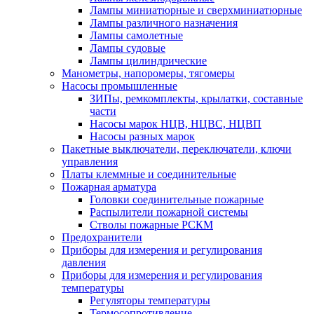
Лампы миниатюрные и сверхминиатюрные
Лампы различного назначения
Лампы самолетные
Лампы судовые
Лампы цилиндрические
Манометры, напоромеры, тягомеры
Насосы промышленные
ЗИПы, ремкомплекты, крылатки, составные
части
Насосы марок НЦВ, НЦВС, НЦВП
Насосы разных марок
Пакетные выключатели, переключатели, ключи
управления
Платы клеммные и соединительные
Пожарная арматура
Головки соединительные пожарные
Распылители пожарной системы
Стволы пожарные РСКМ
Предохранители
Приборы для измерения и регулирования
давления
Приборы для измерения и регулирования
температуры
Регуляторы температуры
Термосопротивление