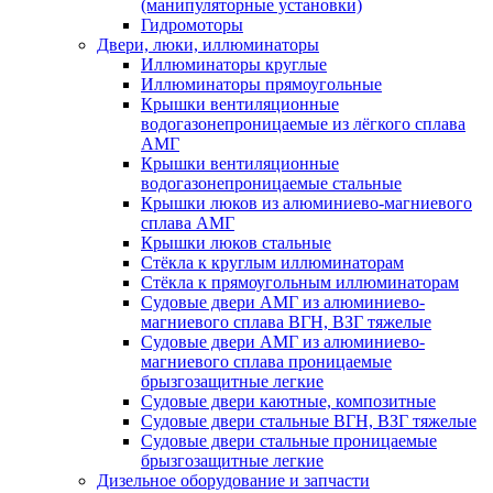
(манипуляторные установки)
Гидромоторы
Двери, люки, иллюминаторы
Иллюминаторы круглые
Иллюминаторы прямоугольные
Крышки вентиляционные
водогазонепроницаемые из лёгкого сплава
АМГ
Крышки вентиляционные
водогазонепроницаемые стальные
Крышки люков из алюминиево-магниевого
сплава АМГ
Крышки люков стальные
Стёкла к круглым иллюминаторам
Стёкла к прямоугольным иллюминаторам
Судовые двери АМГ из алюминиево-
магниевого сплава ВГН, ВЗГ тяжелые
Судовые двери АМГ из алюминиево-
магниевого сплава проницаемые
брызгозащитные легкие
Судовые двери каютные, композитные
Судовые двери стальные ВГН, ВЗГ тяжелые
Судовые двери стальные проницаемые
брызгозащитные легкие
Дизельное оборудование и запчасти