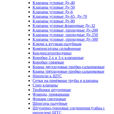
Клапаны угловые Ду-40
Клапаны угловые Ду-50
Клапаны угловые Ду-6
Клапаны угловые Ду-65, Ду-70
Клапаны угловые Ду-80
Клапаны угловые фланцевые Ду-32
Клапаны угловые, проходные Ду-200
Клапаны угловые, проходные Ду-250
Клапаны угловые, проходные Ду-300
Ключи к втулкам палубным
Компенсаторы сильфонные
Конденсатоотводчики
Коробки 2-х и 3-х клапанные
Коробки грязевые
Краны двухходовые пробко-сальниковые
Краны трёхходовые пробко-сальниковые
Ниппели к ШТС
Сетки на приёмные трубы и клапаны
Спец клапаны
Тройники штуцерные
Фланцы, приварыши
Фонари смотровые
Шпигаты палубные
Штуцерно-торцевые соединения (гайка с
ниппелем) ШТС