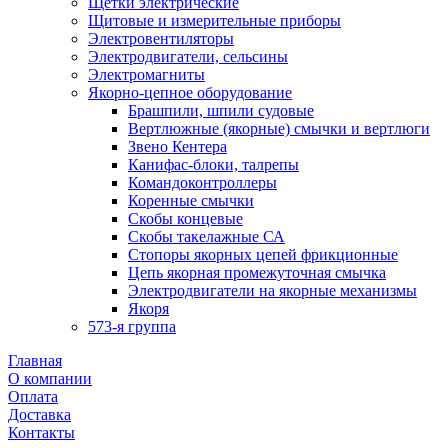
Щетки электрические
Щитовые и измерительные приборы
Электровентиляторы
Электродвигатели, сельсины
Электромагниты
Якорно-цепное оборудование
Брашпили, шпили судовые
Вертлюжные (якорные) смычки и вертлюги
Звено Кентера
Канифас-блоки, талрепы
Командоконтроллеры
Коренные смычки
Скобы концевые
Скобы такелажные СА
Стопоры якорных цепей фрикционные
Цепь якорная промежуточная смычка
Электродвигатели на якорные механизмы
Якоря
573-я группа
Главная
О компании
Оплата
Доставка
Контакты