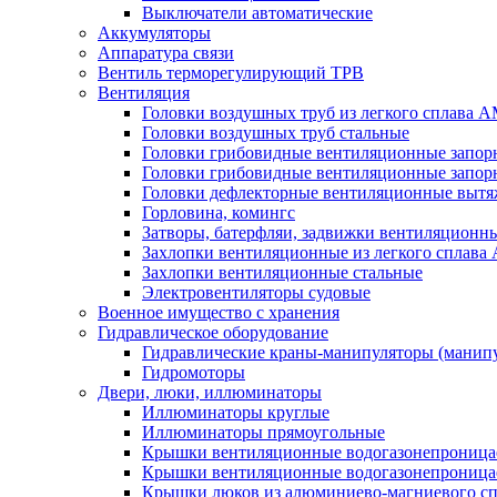
Выключатели автоматические
Аккумуляторы
Аппаратура связи
Вентиль терморегулирующий ТРВ
Вентиляция
Головки воздушных труб из легкого сплава 
Головки воздушных труб стальные
Головки грибовидные вентиляционные запорн
Головки грибовидные вентиляционные запор
Головки дефлекторные вентиляционные выт
Горловина, комингс
Затворы, батерфляи, задвижки вентиляционны
Захлопки вентиляционные из легкого сплава
Захлопки вентиляционные стальные
Электровентиляторы судовые
Военное имущество с хранения
Гидравлическое оборудование
Гидравлические краны-манипуляторы (манипу
Гидромоторы
Двери, люки, иллюминаторы
Иллюминаторы круглые
Иллюминаторы прямоугольные
Крышки вентиляционные водогазонепроницае
Крышки вентиляционные водогазонепроница
Крышки люков из алюминиево-магниевого с