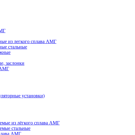
АМГ
ые из легкого сплава АМГ
ные стальные
яжные
е, заслонки
 АМГ
ляторные установки)
мые из лёгкого сплава АМГ
емые стальные
плава АМГ