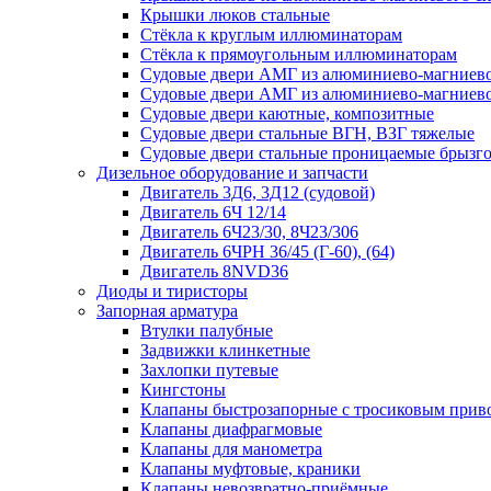
Крышки люков стальные
Стёкла к круглым иллюминаторам
Стёкла к прямоугольным иллюминаторам
Судовые двери АМГ из алюминиево-магниево
Судовые двери АМГ из алюминиево-магниево
Судовые двери каютные, композитные
Судовые двери стальные ВГН, ВЗГ тяжелые
Судовые двери стальные проницаемые брызг
Дизельное оборудование и запчасти
Двигатель 3Д6, 3Д12 (судовой)
Двигатель 6Ч 12/14
Двигатель 6Ч23/30, 8Ч23/306
Двигатель 6ЧРН 36/45 (Г-60), (64)
Двигатель 8NVD36
Диоды и тиристоры
Запорная арматура
Втулки палубные
Задвижки клинкетные
Захлопки путевые
Кингстоны
Клапаны быстрозапорные с тросиковым прив
Клапаны диафрагмовые
Клапаны для манометра
Клапаны муфтовые, краники
Клапаны невозвратно-приёмные