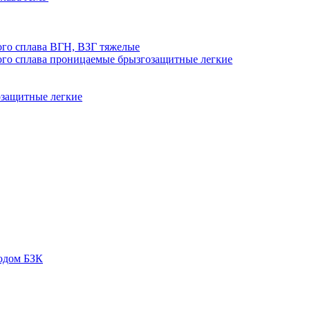
го сплава ВГН, ВЗГ тяжелые
го сплава проницаемые брызгозащитные легкие
озащитные легкие
одом БЗК