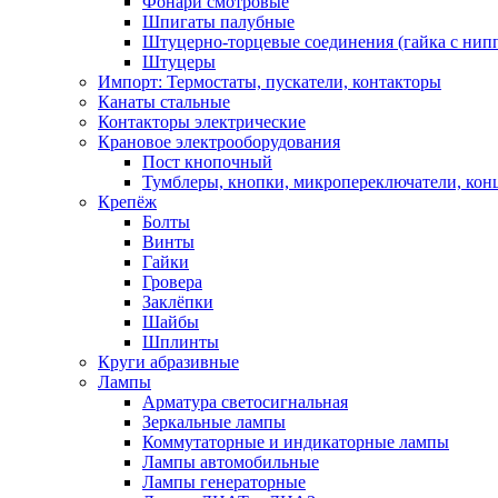
Фонари смотровые
Шпигаты палубные
Штуцерно-торцевые соединения (гайка с ни
Штуцеры
Импорт: Термостаты, пускатели, контакторы
Канаты стальные
Контакторы электрические
Крановое электрооборудования
Пост кнопочный
Тумблеры, кнопки, микропереключатели, кон
Крепёж
Болты
Винты
Гайки
Гровера
Заклёпки
Шайбы
Шплинты
Круги абразивные
Лампы
Арматура светосигнальная
Зеркальные лампы
Коммутаторные и индикаторные лампы
Лампы автомобильные
Лампы генераторные