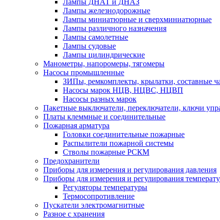
Лампы ДНАТ и ДНАЗ
Лампы железнодорожные
Лампы миниатюрные и сверхминиатюрные
Лампы различного назначения
Лампы самолетные
Лампы судовые
Лампы цилиндрические
Манометры, напоромеры, тягомеры
Насосы промышленные
ЗИПы, ремкомплекты, крылатки, составные ч
Насосы марок НЦВ, НЦВС, НЦВП
Насосы разных марок
Пакетные выключатели, переключатели, ключи упр
Платы клеммные и соединительные
Пожарная арматура
Головки соединительные пожарные
Распылители пожарной системы
Стволы пожарные РСКМ
Предохранители
Приборы для измерения и регулирования давления
Приборы для измерения и регулирования температ
Регуляторы температуры
Термосопротивление
Пускатели электромагнитные
Разное с хранения