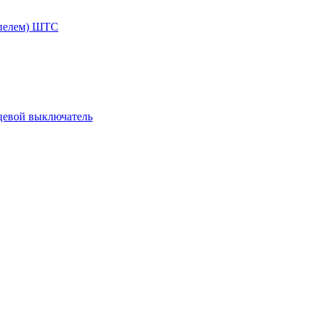
ппелем) ШТС
цевой выключатель