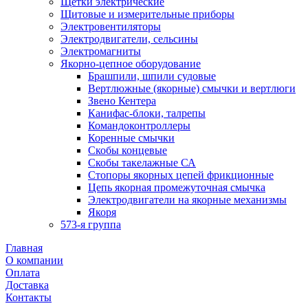
Щетки электрические
Щитовые и измерительные приборы
Электровентиляторы
Электродвигатели, сельсины
Электромагниты
Якорно-цепное оборудование
Брашпили, шпили судовые
Вертлюжные (якорные) смычки и вертлюги
Звено Кентера
Канифас-блоки, талрепы
Командоконтроллеры
Коренные смычки
Скобы концевые
Скобы такелажные СА
Стопоры якорных цепей фрикционные
Цепь якорная промежуточная смычка
Электродвигатели на якорные механизмы
Якоря
573-я группа
Главная
О компании
Оплата
Доставка
Контакты