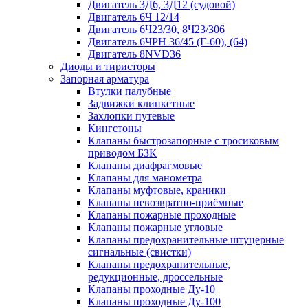
Двигатель 3Д6, 3Д12 (судовой)
Двигатель 6Ч 12/14
Двигатель 6Ч23/30, 8Ч23/306
Двигатель 6ЧРН 36/45 (Г-60), (64)
Двигатель 8NVD36
Диоды и тиристоры
Запорная арматура
Втулки палубные
Задвижки клинкетные
Захлопки путевые
Кингстоны
Клапаны быстрозапорные с тросиковым
приводом БЗК
Клапаны диафрагмовые
Клапаны для манометра
Клапаны муфтовые, краники
Клапаны невозвратно-приёмные
Клапаны пожарные проходные
Клапаны пожарные угловые
Клапаны предохранительные штуцерные
сигнальные (свистки)
Клапаны предохранительные,
редукционные, дроссельные
Клапаны проходные Ду-10
Клапаны проходные Ду-100