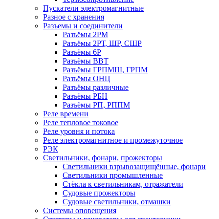
Пускатели электромагнитные
Разное с хранения
Разъемы и соединители
Разъёмы 2РМ
Разъёмы 2РТ, ШР, СШР
Разъёмы 6Р
Разъёмы ВВТ
Разъёмы ГРПМШ, ГРПМ
Разъёмы ОНЦ
Разъёмы различные
Разъёмы РБН
Разъёмы РП, РППМ
Реле времени
Реле тепловое токовое
Реле уровня и потока
Реле электромагнитное и промежуточное
РЭК
Светильники, фонари, прожекторы
Светильники взрывозащищённые, фонари
Светильники промышленные
Стёкла к светильникам, отражатели
Судовые прожекторы
Судовые светильники, отмашки
Системы оповещения