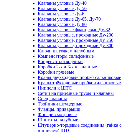
Клапаны угловые Ду-40
Клапаны угловые Ду-50
Клапаны угловые Ду-6
Клапаны угловые Ду-65, Ду-70
Клапаны угловые Ду-80
Клапаны угловые фланцевые Ду-32
Клапаны угловые, проходные Ду-200
Клапаны угловые, проходные Ду-250
Клапаны угловые, проходные Ду-300
Ключи к втулкам палубным
Компенсаторы сильфонные
Конденсатоотводчики
Коробки 2-х и 3-х клапанные
Коробки грязевые
Краны двухходовые пробко-сальниковые
Краны трёхходовые пробко-сальниковые
Ниппели к ШТС
Сетки на приёмные трубы и клапаны
Спец клапаны
Тройники штуцерные
Фланцы, приварыши
Фонари смотровые
Шпигаты палубные
Штуцерно-торцевые соединения (гайка с
ниппелем) ШТС