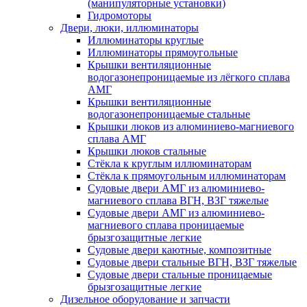
(манипуляторные установки)
Гидромоторы
Двери, люки, иллюминаторы
Иллюминаторы круглые
Иллюминаторы прямоугольные
Крышки вентиляционные
водогазонепроницаемые из лёгкого сплава
АМГ
Крышки вентиляционные
водогазонепроницаемые стальные
Крышки люков из алюминиево-магниевого
сплава АМГ
Крышки люков стальные
Стёкла к круглым иллюминаторам
Стёкла к прямоугольным иллюминаторам
Судовые двери АМГ из алюминиево-
магниевого сплава ВГН, ВЗГ тяжелые
Судовые двери АМГ из алюминиево-
магниевого сплава проницаемые
брызгозащитные легкие
Судовые двери каютные, композитные
Судовые двери стальные ВГН, ВЗГ тяжелые
Судовые двери стальные проницаемые
брызгозащитные легкие
Дизельное оборудование и запчасти