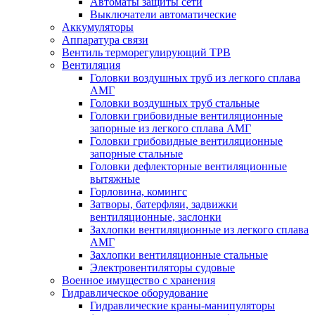
Автоматы защиты сети
Выключатели автоматические
Аккумуляторы
Аппаратура связи
Вентиль терморегулирующий ТРВ
Вентиляция
Головки воздушных труб из легкого сплава
АМГ
Головки воздушных труб стальные
Головки грибовидные вентиляционные
запорные из легкого сплава АМГ
Головки грибовидные вентиляционные
запорные стальные
Головки дефлекторные вентиляционные
вытяжные
Горловина, комингс
Затворы, батерфляи, задвижки
вентиляционные, заслонки
Захлопки вентиляционные из легкого сплава
АМГ
Захлопки вентиляционные стальные
Электровентиляторы судовые
Военное имущество с хранения
Гидравлическое оборудование
Гидравлические краны-манипуляторы