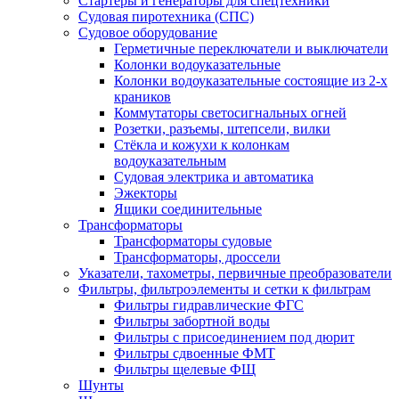
Стартеры и генераторы для спецтехники
Судовая пиротехника (СПС)
Судовое оборудование
Герметичные переключатели и выключатели
Колонки водоуказательные
Колонки водоуказательные состоящие из 2-х
краников
Коммутаторы светосигнальных огней
Розетки, разъемы, штепсели, вилки
Стёкла и кожухи к колонкам
водоуказательным
Судовая электрика и автоматика
Эжекторы
Ящики соединительные
Трансформаторы
Трансформаторы судовые
Трансформаторы, дроссели
Указатели, тахометры, первичные преобразователи
Фильтры, фильтроэлементы и сетки к фильтрам
Фильтры гидравлические ФГС
Фильтры забортной воды
Фильтры с присоединением под дюрит
Фильтры сдвоенные ФМТ
Фильтры щелевые ФЩ
Шунты