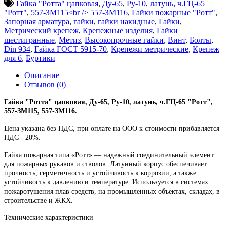
Гайка "Ротта" цапковая
,
Ду-65
,
Ру-10
,
латунь
,
ч.ГЦ-65
"Ротт"
,
557-ЗМ115<br /> 557-ЗМ116
,
Гайки пожарные "Ротт"
,
Запорная арматура
,
гайки
,
гайки накидные
,
Гайки
,
Метрический крепеж
,
Крепежные изделия
,
Гайки
шестигранные
,
Метиз
,
Высокопрочные гайки
,
Винт
,
Болты
,
Din 934
,
Гайка ГОСТ 5915-70
,
Крепежи метрические
,
Крепеж
для б
,
Буртики
Описание
Отзывов (0)
Гайка "Ротта" цапковая, Ду-65, Ру-10, латунь, ч.ГЦ-65 "Ротт",
557-ЗМ115, 557-ЗМ116.
Цена указана без НДС, при оплате на ООО к стоимости прибавляется
НДС - 20%.
Гайка пожарная типа «Ротт» — надежный соединительный элемент
для пожарных рукавов и стволов. Латунный корпус обеспечивает
прочность, герметичность и устойчивость к коррозии, а также
устойчивость к давлению и температуре. Используется в системах
пожаротушения плав средств, на промышленных объектах, складах, в
строительстве и ЖКХ.
Технические характеристики