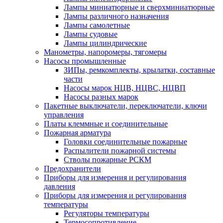
Лампы миниатюрные и сверхминиатюрные
Лампы различного назначения
Лампы самолетные
Лампы судовые
Лампы цилиндрические
Манометры, напоромеры, тягомеры
Насосы промышленные
ЗИПы, ремкомплекты, крылатки, составные
части
Насосы марок НЦВ, НЦВС, НЦВП
Насосы разных марок
Пакетные выключатели, переключатели, ключи
управления
Платы клеммные и соединительные
Пожарная арматура
Головки соединительные пожарные
Распылители пожарной системы
Стволы пожарные РСКМ
Предохранители
Приборы для измерения и регулирования
давления
Приборы для измерения и регулирования
температуры
Регуляторы температуры
Термосопротивление