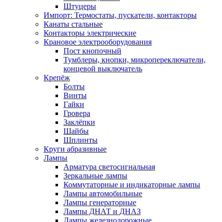
Штуцеры
Импорт: Термостаты, пускатели, контакторы
Канаты стальные
Контакторы электрические
Крановое электрооборудования
Пост кнопочный
Тумблеры, кнопки, микропереключатели,
концевой выключатель
Крепёж
Болты
Винты
Гайки
Гровера
Заклёпки
Шайбы
Шплинты
Круги абразивные
Лампы
Арматура светосигнальная
Зеркальные лампы
Коммутаторные и индикаторные лампы
Лампы автомобильные
Лампы генераторные
Лампы ДНАТ и ДНАЗ
Лампы железнодорожные