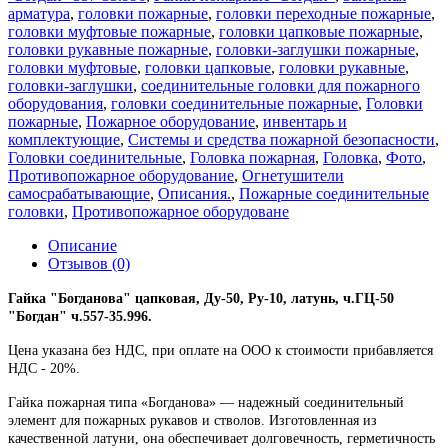
арматура
,
головки пожарные
,
головки переходные пожарные
,
головки муфтовые пожарные
,
головки цапковые пожарные
,
головки рукавные пожарные
,
головки-заглушки пожарные
,
головки муфтовые
,
головки цапковые
,
головки рукавные
,
головки-заглушки
,
соединительные головки для пожарного
оборудования
,
головки соединительные пожарные
,
Головки
пожарные
,
Пожарное оборудование
,
инвентарь и
комплектующие
,
Системы и средства пожарной безопасности
,
Головки соединительные
,
Головка пожарная
,
Головка
,
Фото
,
Противопожарное оборудование
,
Огнетушители
самосрабатывающие
,
Описания.
,
Пожарные соединительные
головки
,
Противопожарное оборудоване
Описание
Отзывов (0)
Гайка "Богданова" цапковая, Ду-50, Ру-10, латунь, ч.ГЦ-50
"Богдан" ч.557-35.996.
Цена указана без НДС, при оплате на ООО к стоимости прибавляется
НДС - 20%.
Гайка пожарная типа «Богданова» — надежный соединительный
элемент для пожарных рукавов и стволов. Изготовленная из
качественной латуни, она обеспечивает долговечность, герметичность