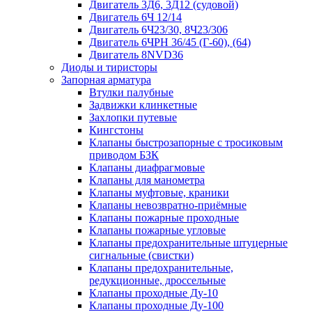
Двигатель 3Д6, 3Д12 (судовой)
Двигатель 6Ч 12/14
Двигатель 6Ч23/30, 8Ч23/306
Двигатель 6ЧРН 36/45 (Г-60), (64)
Двигатель 8NVD36
Диоды и тиристоры
Запорная арматура
Втулки палубные
Задвижки клинкетные
Захлопки путевые
Кингстоны
Клапаны быстрозапорные с тросиковым
приводом БЗК
Клапаны диафрагмовые
Клапаны для манометра
Клапаны муфтовые, краники
Клапаны невозвратно-приёмные
Клапаны пожарные проходные
Клапаны пожарные угловые
Клапаны предохранительные штуцерные
сигнальные (свистки)
Клапаны предохранительные,
редукционные, дроссельные
Клапаны проходные Ду-10
Клапаны проходные Ду-100