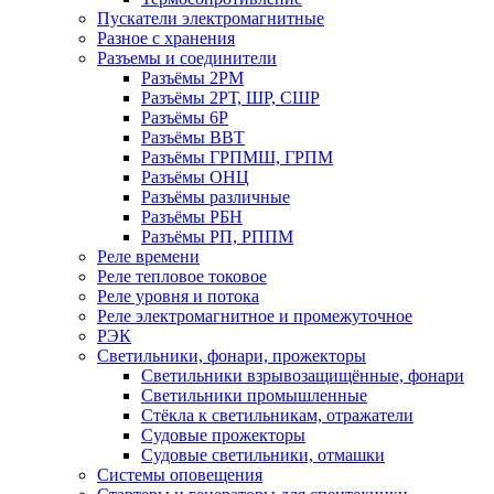
Пускатели электромагнитные
Разное с хранения
Разъемы и соединители
Разъёмы 2РМ
Разъёмы 2РТ, ШР, СШР
Разъёмы 6Р
Разъёмы ВВТ
Разъёмы ГРПМШ, ГРПМ
Разъёмы ОНЦ
Разъёмы различные
Разъёмы РБН
Разъёмы РП, РППМ
Реле времени
Реле тепловое токовое
Реле уровня и потока
Реле электромагнитное и промежуточное
РЭК
Светильники, фонари, прожекторы
Светильники взрывозащищённые, фонари
Светильники промышленные
Стёкла к светильникам, отражатели
Судовые прожекторы
Судовые светильники, отмашки
Системы оповещения