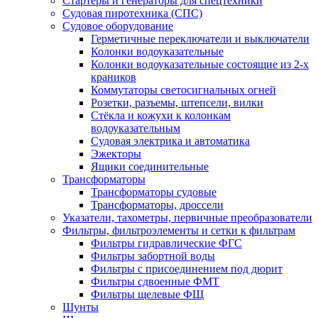
Стартеры и генераторы для спецтехники
Судовая пиротехника (СПС)
Судовое оборудование
Герметичные переключатели и выключатели
Колонки водоуказательные
Колонки водоуказательные состоящие из 2-х
краников
Коммутаторы светосигнальных огней
Розетки, разъемы, штепсели, вилки
Стёкла и кожухи к колонкам
водоуказательным
Судовая электрика и автоматика
Эжекторы
Ящики соединительные
Трансформаторы
Трансформаторы судовые
Трансформаторы, дроссели
Указатели, тахометры, первичные преобразователи
Фильтры, фильтроэлементы и сетки к фильтрам
Фильтры гидравлические ФГС
Фильтры забортной воды
Фильтры с присоединением под дюрит
Фильтры сдвоенные ФМТ
Фильтры щелевые ФЩ
Шунты