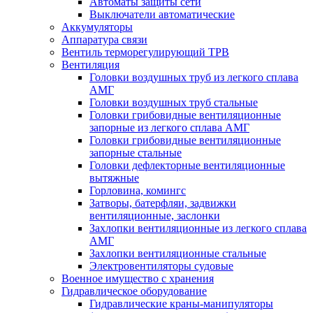
Автоматы защиты сети
Выключатели автоматические
Аккумуляторы
Аппаратура связи
Вентиль терморегулирующий ТРВ
Вентиляция
Головки воздушных труб из легкого сплава
АМГ
Головки воздушных труб стальные
Головки грибовидные вентиляционные
запорные из легкого сплава АМГ
Головки грибовидные вентиляционные
запорные стальные
Головки дефлекторные вентиляционные
вытяжные
Горловина, комингс
Затворы, батерфляи, задвижки
вентиляционные, заслонки
Захлопки вентиляционные из легкого сплава
АМГ
Захлопки вентиляционные стальные
Электровентиляторы судовые
Военное имущество с хранения
Гидравлическое оборудование
Гидравлические краны-манипуляторы