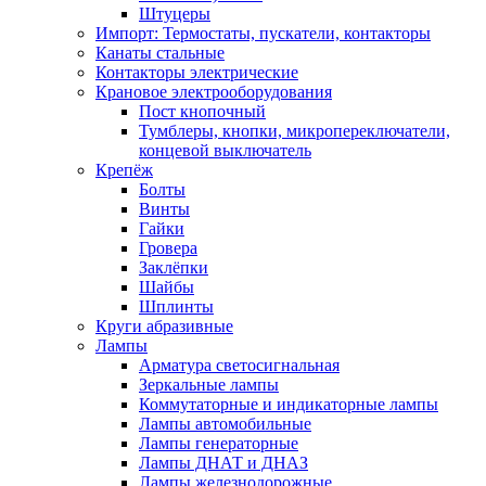
Штуцеры
Импорт: Термостаты, пускатели, контакторы
Канаты стальные
Контакторы электрические
Крановое электрооборудования
Пост кнопочный
Тумблеры, кнопки, микропереключатели,
концевой выключатель
Крепёж
Болты
Винты
Гайки
Гровера
Заклёпки
Шайбы
Шплинты
Круги абразивные
Лампы
Арматура светосигнальная
Зеркальные лампы
Коммутаторные и индикаторные лампы
Лампы автомобильные
Лампы генераторные
Лампы ДНАТ и ДНАЗ
Лампы железнодорожные