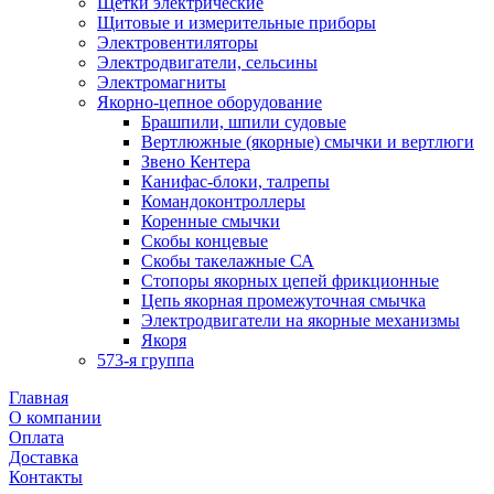
Щетки электрические
Щитовые и измерительные приборы
Электровентиляторы
Электродвигатели, сельсины
Электромагниты
Якорно-цепное оборудование
Брашпили, шпили судовые
Вертлюжные (якорные) смычки и вертлюги
Звено Кентера
Канифас-блоки, талрепы
Командоконтроллеры
Коренные смычки
Скобы концевые
Скобы такелажные СА
Стопоры якорных цепей фрикционные
Цепь якорная промежуточная смычка
Электродвигатели на якорные механизмы
Якоря
573-я группа
Главная
О компании
Оплата
Доставка
Контакты