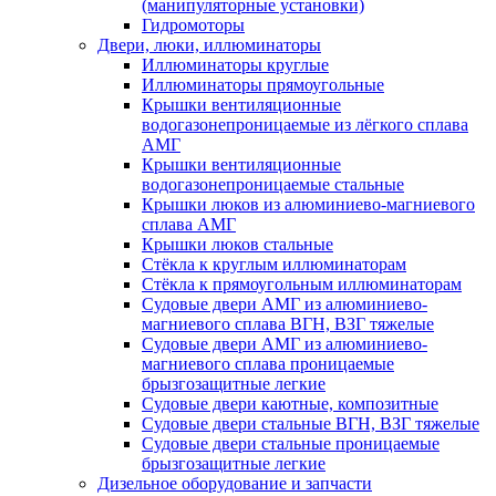
(манипуляторные установки)
Гидромоторы
Двери, люки, иллюминаторы
Иллюминаторы круглые
Иллюминаторы прямоугольные
Крышки вентиляционные
водогазонепроницаемые из лёгкого сплава
АМГ
Крышки вентиляционные
водогазонепроницаемые стальные
Крышки люков из алюминиево-магниевого
сплава АМГ
Крышки люков стальные
Стёкла к круглым иллюминаторам
Стёкла к прямоугольным иллюминаторам
Судовые двери АМГ из алюминиево-
магниевого сплава ВГН, ВЗГ тяжелые
Судовые двери АМГ из алюминиево-
магниевого сплава проницаемые
брызгозащитные легкие
Судовые двери каютные, композитные
Судовые двери стальные ВГН, ВЗГ тяжелые
Судовые двери стальные проницаемые
брызгозащитные легкие
Дизельное оборудование и запчасти