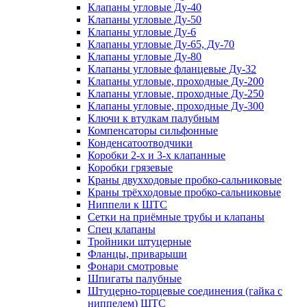
Клапаны угловые Ду-40
Клапаны угловые Ду-50
Клапаны угловые Ду-6
Клапаны угловые Ду-65, Ду-70
Клапаны угловые Ду-80
Клапаны угловые фланцевые Ду-32
Клапаны угловые, проходные Ду-200
Клапаны угловые, проходные Ду-250
Клапаны угловые, проходные Ду-300
Ключи к втулкам палубным
Компенсаторы сильфонные
Конденсатоотводчики
Коробки 2-х и 3-х клапанные
Коробки грязевые
Краны двухходовые пробко-сальниковые
Краны трёхходовые пробко-сальниковые
Ниппели к ШТС
Сетки на приёмные трубы и клапаны
Спец клапаны
Тройники штуцерные
Фланцы, приварыши
Фонари смотровые
Шпигаты палубные
Штуцерно-торцевые соединения (гайка с
ниппелем) ШТС