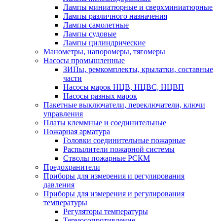
Лампы миниатюрные и сверхминиатюрные
Лампы различного назначения
Лампы самолетные
Лампы судовые
Лампы цилиндрические
Манометры, напоромеры, тягомеры
Насосы промышленные
ЗИПы, ремкомплекты, крылатки, составные
части
Насосы марок НЦВ, НЦВС, НЦВП
Насосы разных марок
Пакетные выключатели, переключатели, ключи
управления
Платы клеммные и соединительные
Пожарная арматура
Головки соединительные пожарные
Распылители пожарной системы
Стволы пожарные РСКМ
Предохранители
Приборы для измерения и регулирования
давления
Приборы для измерения и регулирования
температуры
Регуляторы температуры
Термосопротивление