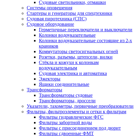
Судовые светильники, отмашки
Системы оповещения
Стартеры и генераторы для спецтехники
Судовая пиротехника (СПС)
Судовое оборудование
Герметичные переключатели и выключатели
Колонки водоуказательные
Колонки водоуказательные состоящие из 2-х
краников
Коммутаторы светосигнальных огней
Розетки, разъемы, штепсели, вилки
Стёкла и кожухи к колонкам
водоуказательным
Судовая электрика и автоматика
Эжекторы
Ящики соединительные
Трансформаторы
Трансформаторы судовые
Трансформаторы, дроссели
Указатели, тахометры, первичные преобразователи
Фильтры, фильтроэлементы и сетки к фильтрам
Фильтры гидравлические ФГС
Фильтры забортной воды
Фильтры с присоединением под дюрит
Фильтры сдвоенные ФМТ