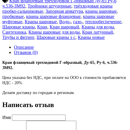
Кран фланцевый трехходовой Г-образный Ду-65 Ру-6
ч.536-ЗМ92
,
Тройники штуцерные
,
трёхходовые краны
пробко-сальниковые
,
Запорная арматура
,
краны шаровые
,
пробковые
,
краны шаровые фланцевые
,
краны шаровые
муфтовые
,
Краны шаровые
,
Водо-
,
газо-
,
теплообеспечение
,
Шаровые краны
,
Кран
,
Кран шаровый
,
Краны для воды
,
Сантехника
,
Краны шаровые для воды
,
Кран латунный
,
Трубы и фитинг
,
Шаровые краны э с
,
Краны новые
Описание
Отзывов (0)
Кран фланцевый трехходовой Г-образный, Ду-65, Ру-6, ч.536-
ЗМ92.
Цена указана без НДС, при оплате на ООО к стоимости прибавляется
НДС - 20%.
Делаем доставку по городам и регионам.
Написать отзыв
Имя