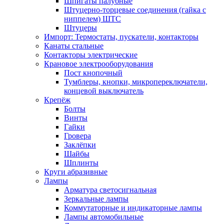
Шпигаты палубные
Штуцерно-торцевые соединения (гайка с
ниппелем) ШТС
Штуцеры
Импорт: Термостаты, пускатели, контакторы
Канаты стальные
Контакторы электрические
Крановое электрооборудования
Пост кнопочный
Тумблеры, кнопки, микропереключатели,
концевой выключатель
Крепёж
Болты
Винты
Гайки
Гровера
Заклёпки
Шайбы
Шплинты
Круги абразивные
Лампы
Арматура светосигнальная
Зеркальные лампы
Коммутаторные и индикаторные лампы
Лампы автомобильные