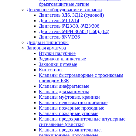
брызгозащитные легкие
Дизельное оборудование и запчасти
Двигатель 3Д6, 3Д12 (судовой)
Двигатель 6Ч 12/14
Двигатель 6Ч23/30, 8Ч23/306
Двигатель 6ЧРН 36/45 (Г-60), (64)
Двигатель 8NVD36
Диоды и тиристоры
Запорная арматура
Втулки палубные
Задвижки клинкетные
Захлопки путевые
Кингстоны
Клапаны быстрозапорные с тросиковым
приводом БЗК
Клапаны диафрагмовые
Клапаны для манометра
Клапаны муфтовые, краники
Клапаны невозвратно-приёмные
Клапаны пожарные проходные
Клапаны пожарные угловые
Клапаны предохранительные штуцерные
сигнальные (свистки)
Клапаны предохранительные,
редукционные, дроссельные