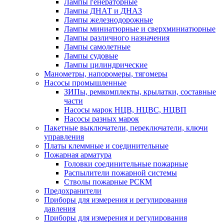
Лампы генераторные
Лампы ДНАТ и ДНАЗ
Лампы железнодорожные
Лампы миниатюрные и сверхминиатюрные
Лампы различного назначения
Лампы самолетные
Лампы судовые
Лампы цилиндрические
Манометры, напоромеры, тягомеры
Насосы промышленные
ЗИПы, ремкомплекты, крылатки, составные
части
Насосы марок НЦВ, НЦВС, НЦВП
Насосы разных марок
Пакетные выключатели, переключатели, ключи
управления
Платы клеммные и соединительные
Пожарная арматура
Головки соединительные пожарные
Распылители пожарной системы
Стволы пожарные РСКМ
Предохранители
Приборы для измерения и регулирования
давления
Приборы для измерения и регулирования