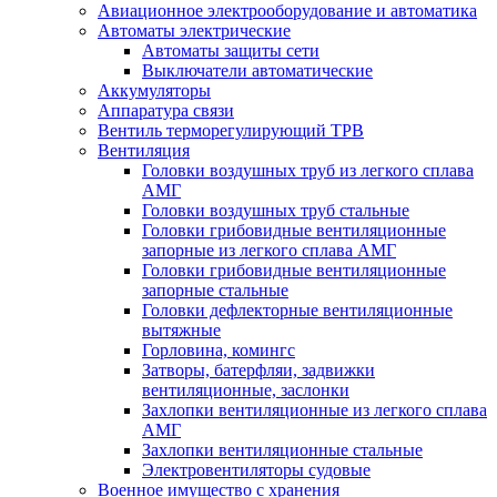
Авиационное электрооборудование и автоматика
Автоматы электрические
Автоматы защиты сети
Выключатели автоматические
Аккумуляторы
Аппаратура связи
Вентиль терморегулирующий ТРВ
Вентиляция
Головки воздушных труб из легкого сплава
АМГ
Головки воздушных труб стальные
Головки грибовидные вентиляционные
запорные из легкого сплава АМГ
Головки грибовидные вентиляционные
запорные стальные
Головки дефлекторные вентиляционные
вытяжные
Горловина, комингс
Затворы, батерфляи, задвижки
вентиляционные, заслонки
Захлопки вентиляционные из легкого сплава
АМГ
Захлопки вентиляционные стальные
Электровентиляторы судовые
Военное имущество с хранения