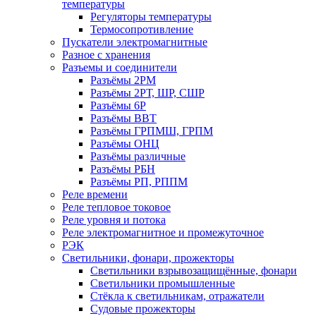
температуры
Регуляторы температуры
Термосопротивление
Пускатели электромагнитные
Разное с хранения
Разъемы и соединители
Разъёмы 2РМ
Разъёмы 2РТ, ШР, СШР
Разъёмы 6Р
Разъёмы ВВТ
Разъёмы ГРПМШ, ГРПМ
Разъёмы ОНЦ
Разъёмы различные
Разъёмы РБН
Разъёмы РП, РППМ
Реле времени
Реле тепловое токовое
Реле уровня и потока
Реле электромагнитное и промежуточное
РЭК
Светильники, фонари, прожекторы
Светильники взрывозащищённые, фонари
Светильники промышленные
Стёкла к светильникам, отражатели
Судовые прожекторы