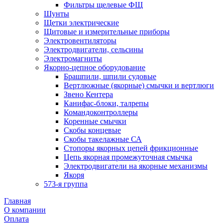
Фильтры щелевые ФЩ
Шунты
Щетки электрические
Щитовые и измерительные приборы
Электровентиляторы
Электродвигатели, сельсины
Электромагниты
Якорно-цепное оборудование
Брашпили, шпили судовые
Вертлюжные (якорные) смычки и вертлюги
Звено Кентера
Канифас-блоки, талрепы
Командоконтроллеры
Коренные смычки
Скобы концевые
Скобы такелажные СА
Стопоры якорных цепей фрикционные
Цепь якорная промежуточная смычка
Электродвигатели на якорные механизмы
Якоря
573-я группа
Главная
О компании
Оплата