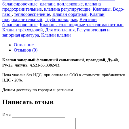
балансировочные
,
клапана поплавковые
,
клапана
предохранительные
,
клапана регулирующие
,
Клапаны
,
Водо-
,
газо-
,
теплообеспечение
,
Клапан обратный
,
Клапан
предохранительный
,
Трубопроводная
,
Вентили
балансировочные
,
Клапаны соленоидные электромагнитные
,
Клапан трёхходовой
,
Для отопления
,
Регулирующая и
запорная арматура
,
Клапан клапан
Описание
Отзывов (0)
Клапан запорный фланцевый сальниковый, проходной, Ду-40,
Ру-25, латунь, ч.521-35.3382-03.
Цена указана без НДС, при оплате на ООО к стоимости прибавляется
НДС - 20%.
Делаем доставку по городам и регионам.
Написать отзыв
Имя