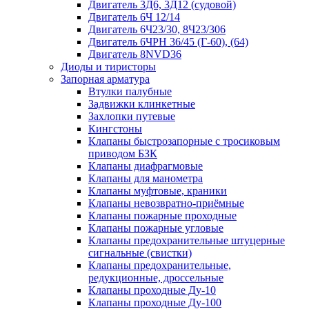
Двигатель 3Д6, 3Д12 (судовой)
Двигатель 6Ч 12/14
Двигатель 6Ч23/30, 8Ч23/306
Двигатель 6ЧРН 36/45 (Г-60), (64)
Двигатель 8NVD36
Диоды и тиристоры
Запорная арматура
Втулки палубные
Задвижки клинкетные
Захлопки путевые
Кингстоны
Клапаны быстрозапорные с тросиковым
приводом БЗК
Клапаны диафрагмовые
Клапаны для манометра
Клапаны муфтовые, краники
Клапаны невозвратно-приёмные
Клапаны пожарные проходные
Клапаны пожарные угловые
Клапаны предохранительные штуцерные
сигнальные (свистки)
Клапаны предохранительные,
редукционные, дроссельные
Клапаны проходные Ду-10
Клапаны проходные Ду-100