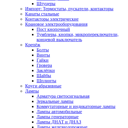
Штуцеры
Импорт: Термостаты, пускатели, контакторы
Канаты стальные
Контакторы электрические
Крановое электрооборудования
Пост кнопочный
Тумблеры, кнопки, микропереключатели,
концевой выключатель
Крепёж
Болты
Винты
Гайки
Гровера
Заклёпки
Шайбы
Шплинты
Круги абразивные
Лампы
Арматура светосигнальная
Зеркальные лампы
Коммутаторные и индикаторные лампы
Лампы автомобильные
Лампы генераторные
Лампы ДНАТ и ДНАЗ
Лампы железнодорожные