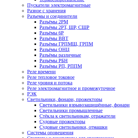
Пускатели электромагнитные
Разное с хранения
Разъемы и соединители
Разъёмы 2РМ
Разъёмы 2РТ, ШР, СШР
Разъёмы 6Р
Разъёмы ВВТ
Разъёмы ГРПМШ, ГРПМ
Разъёмы ОНЦ
Разъёмы различные
Разъёмы РБН
Разъёмы РП, РППМ
Реле времени
Реле тепловое токовое
Реле уровня и потока
Реле электромагнитное и промежуточное
РЭК
Светильники, фонари, прожекторы
Светильники взрывозащищённые, фонари
Светильники промышленные
Стёкла к светильникам, отражатели
Судовые прожекторы
Судовые светильники, отмашки
Системы оповещения