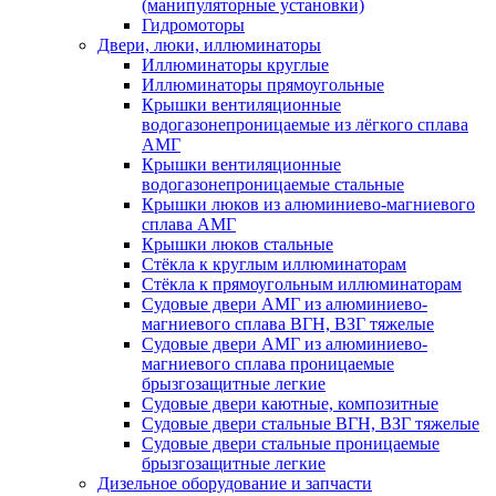
(манипуляторные установки)
Гидромоторы
Двери, люки, иллюминаторы
Иллюминаторы круглые
Иллюминаторы прямоугольные
Крышки вентиляционные
водогазонепроницаемые из лёгкого сплава
АМГ
Крышки вентиляционные
водогазонепроницаемые стальные
Крышки люков из алюминиево-магниевого
сплава АМГ
Крышки люков стальные
Стёкла к круглым иллюминаторам
Стёкла к прямоугольным иллюминаторам
Судовые двери АМГ из алюминиево-
магниевого сплава ВГН, ВЗГ тяжелые
Судовые двери АМГ из алюминиево-
магниевого сплава проницаемые
брызгозащитные легкие
Судовые двери каютные, композитные
Судовые двери стальные ВГН, ВЗГ тяжелые
Судовые двери стальные проницаемые
брызгозащитные легкие
Дизельное оборудование и запчасти