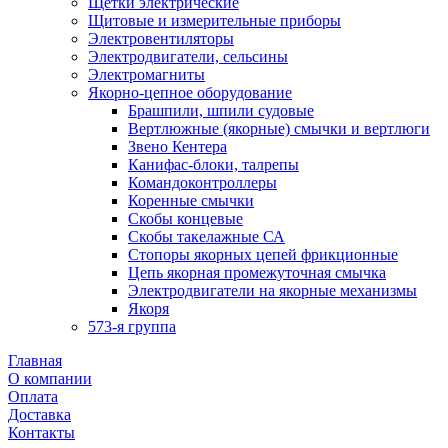
Щетки электрические
Щитовые и измерительные приборы
Электровентиляторы
Электродвигатели, сельсины
Электромагниты
Якорно-цепное оборудование
Брашпили, шпили судовые
Вертлюжные (якорные) смычки и вертлюги
Звено Кентера
Канифас-блоки, талрепы
Командоконтроллеры
Коренные смычки
Скобы концевые
Скобы такелажные СА
Стопоры якорных цепей фрикционные
Цепь якорная промежуточная смычка
Электродвигатели на якорные механизмы
Якоря
573-я группа
Главная
О компании
Оплата
Доставка
Контакты