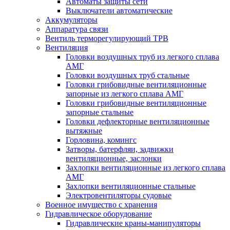
Автоматы защиты сети
Выключатели автоматические
Аккумуляторы
Аппаратура связи
Вентиль терморегулирующий ТРВ
Вентиляция
Головки воздушных труб из легкого сплава
АМГ
Головки воздушных труб стальные
Головки грибовидные вентиляционные
запорные из легкого сплава АМГ
Головки грибовидные вентиляционные
запорные стальные
Головки дефлекторные вентиляционные
вытяжные
Горловина, комингс
Затворы, батерфляи, задвижки
вентиляционные, заслонки
Захлопки вентиляционные из легкого сплава
АМГ
Захлопки вентиляционные стальные
Электровентиляторы судовые
Военное имущество с хранения
Гидравлическое оборудование
Гидравлические краны-манипуляторы