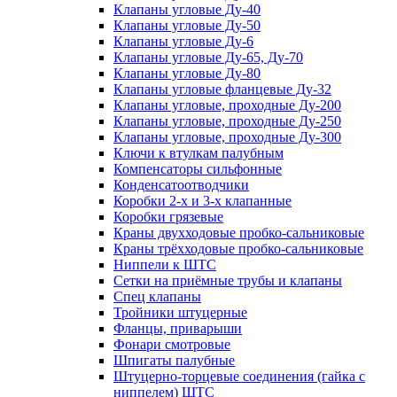
Клапаны угловые Ду-40
Клапаны угловые Ду-50
Клапаны угловые Ду-6
Клапаны угловые Ду-65, Ду-70
Клапаны угловые Ду-80
Клапаны угловые фланцевые Ду-32
Клапаны угловые, проходные Ду-200
Клапаны угловые, проходные Ду-250
Клапаны угловые, проходные Ду-300
Ключи к втулкам палубным
Компенсаторы сильфонные
Конденсатоотводчики
Коробки 2-х и 3-х клапанные
Коробки грязевые
Краны двухходовые пробко-сальниковые
Краны трёхходовые пробко-сальниковые
Ниппели к ШТС
Сетки на приёмные трубы и клапаны
Спец клапаны
Тройники штуцерные
Фланцы, приварыши
Фонари смотровые
Шпигаты палубные
Штуцерно-торцевые соединения (гайка с
ниппелем) ШТС