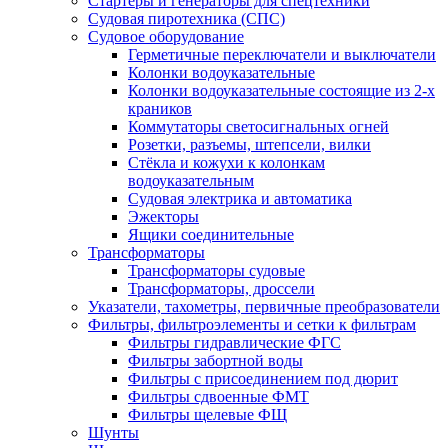
Стартеры и генераторы для спецтехники
Судовая пиротехника (СПС)
Судовое оборудование
Герметичные переключатели и выключатели
Колонки водоуказательные
Колонки водоуказательные состоящие из 2-х
краников
Коммутаторы светосигнальных огней
Розетки, разъемы, штепсели, вилки
Стёкла и кожухи к колонкам
водоуказательным
Судовая электрика и автоматика
Эжекторы
Ящики соединительные
Трансформаторы
Трансформаторы судовые
Трансформаторы, дроссели
Указатели, тахометры, первичные преобразователи
Фильтры, фильтроэлементы и сетки к фильтрам
Фильтры гидравлические ФГС
Фильтры забортной воды
Фильтры с присоединением под дюрит
Фильтры сдвоенные ФМТ
Фильтры щелевые ФЩ
Шунты