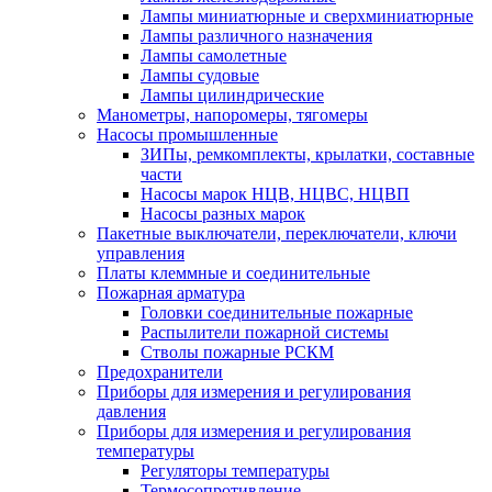
Лампы миниатюрные и сверхминиатюрные
Лампы различного назначения
Лампы самолетные
Лампы судовые
Лампы цилиндрические
Манометры, напоромеры, тягомеры
Насосы промышленные
ЗИПы, ремкомплекты, крылатки, составные
части
Насосы марок НЦВ, НЦВС, НЦВП
Насосы разных марок
Пакетные выключатели, переключатели, ключи
управления
Платы клеммные и соединительные
Пожарная арматура
Головки соединительные пожарные
Распылители пожарной системы
Стволы пожарные РСКМ
Предохранители
Приборы для измерения и регулирования
давления
Приборы для измерения и регулирования
температуры
Регуляторы температуры
Термосопротивление