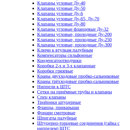
Клапаны угловые Ду-40
Клапаны угловые Ду-50
Клапаны угловые Ду-6
Клапаны угловые Ду-65, Ду-70
Клапаны угловые Ду-80
Клапаны угловые фланцевые Ду-32
Клапаны угловые, проходные Ду-200
Клапаны угловые, проходные Ду-250
Клапаны угловые, проходные Ду-300
Ключи к втулкам палубным
Компенсаторы сильфонные
Конденсатоотводчики
Коробки 2-х и 3-х клапанные
Коробки грязевые
Краны двухходовые пробко-сальниковые
Краны трёхходовые пробко-сальниковые
Ниппели к ШТС
Сетки на приёмные трубы и клапаны
Спец клапаны
Тройники штуцерные
Фланцы, приварыши
Фонари смотровые
Шпигаты палубные
Штуцерно-торцевые соединения (гайка с
ниппелем) ШТС