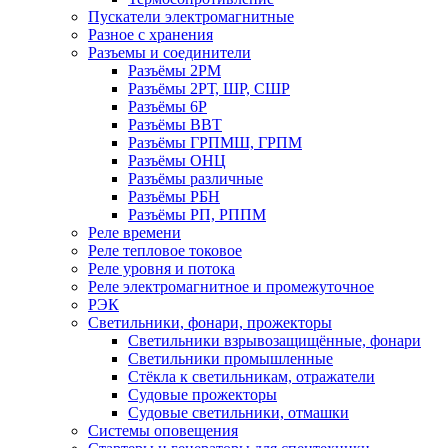
Пускатели электромагнитные
Разное с хранения
Разъемы и соединители
Разъёмы 2РМ
Разъёмы 2РТ, ШР, СШР
Разъёмы 6Р
Разъёмы ВВТ
Разъёмы ГРПМШ, ГРПМ
Разъёмы ОНЦ
Разъёмы различные
Разъёмы РБН
Разъёмы РП, РППМ
Реле времени
Реле тепловое токовое
Реле уровня и потока
Реле электромагнитное и промежуточное
РЭК
Светильники, фонари, прожекторы
Светильники взрывозащищённые, фонари
Светильники промышленные
Стёкла к светильникам, отражатели
Судовые прожекторы
Судовые светильники, отмашки
Системы оповещения