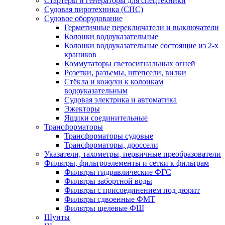
Стартеры и генераторы для спецтехники
Судовая пиротехника (СПС)
Судовое оборудование
Герметичные переключатели и выключатели
Колонки водоуказательные
Колонки водоуказательные состоящие из 2-х
краников
Коммутаторы светосигнальных огней
Розетки, разъемы, штепсели, вилки
Стёкла и кожухи к колонкам
водоуказательным
Судовая электрика и автоматика
Эжекторы
Ящики соединительные
Трансформаторы
Трансформаторы судовые
Трансформаторы, дроссели
Указатели, тахометры, первичные преобразователи
Фильтры, фильтроэлементы и сетки к фильтрам
Фильтры гидравлические ФГС
Фильтры забортной воды
Фильтры с присоединением под дюрит
Фильтры сдвоенные ФМТ
Фильтры щелевые ФЩ
Шунты