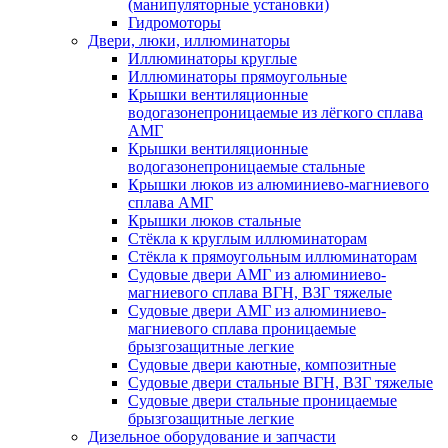
(манипуляторные установки)
Гидромоторы
Двери, люки, иллюминаторы
Иллюминаторы круглые
Иллюминаторы прямоугольные
Крышки вентиляционные
водогазонепроницаемые из лёгкого сплава
АМГ
Крышки вентиляционные
водогазонепроницаемые стальные
Крышки люков из алюминиево-магниевого
сплава АМГ
Крышки люков стальные
Стёкла к круглым иллюминаторам
Стёкла к прямоугольным иллюминаторам
Судовые двери АМГ из алюминиево-
магниевого сплава ВГН, ВЗГ тяжелые
Судовые двери АМГ из алюминиево-
магниевого сплава проницаемые
брызгозащитные легкие
Судовые двери каютные, композитные
Судовые двери стальные ВГН, ВЗГ тяжелые
Судовые двери стальные проницаемые
брызгозащитные легкие
Дизельное оборудование и запчасти