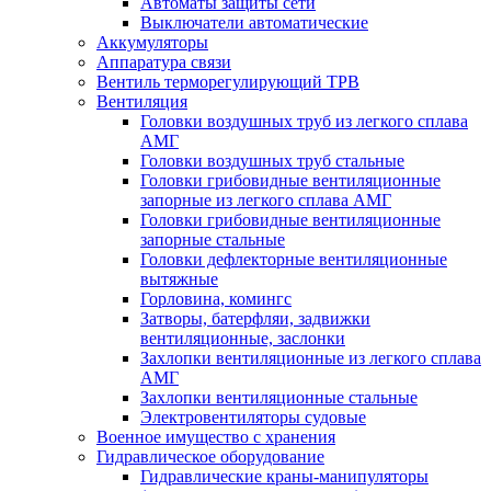
Автоматы защиты сети
Выключатели автоматические
Аккумуляторы
Аппаратура связи
Вентиль терморегулирующий ТРВ
Вентиляция
Головки воздушных труб из легкого сплава
АМГ
Головки воздушных труб стальные
Головки грибовидные вентиляционные
запорные из легкого сплава АМГ
Головки грибовидные вентиляционные
запорные стальные
Головки дефлекторные вентиляционные
вытяжные
Горловина, комингс
Затворы, батерфляи, задвижки
вентиляционные, заслонки
Захлопки вентиляционные из легкого сплава
АМГ
Захлопки вентиляционные стальные
Электровентиляторы судовые
Военное имущество с хранения
Гидравлическое оборудование
Гидравлические краны-манипуляторы