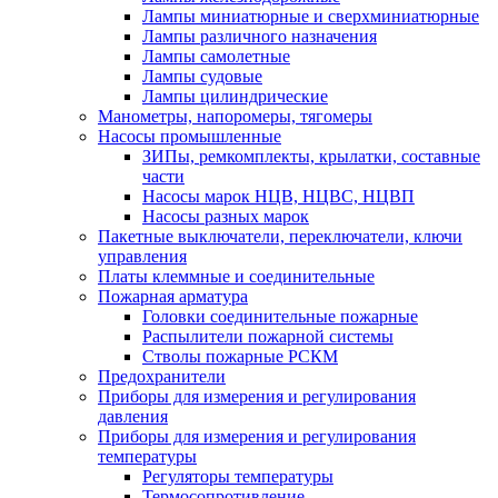
Лампы миниатюрные и сверхминиатюрные
Лампы различного назначения
Лампы самолетные
Лампы судовые
Лампы цилиндрические
Манометры, напоромеры, тягомеры
Насосы промышленные
ЗИПы, ремкомплекты, крылатки, составные
части
Насосы марок НЦВ, НЦВС, НЦВП
Насосы разных марок
Пакетные выключатели, переключатели, ключи
управления
Платы клеммные и соединительные
Пожарная арматура
Головки соединительные пожарные
Распылители пожарной системы
Стволы пожарные РСКМ
Предохранители
Приборы для измерения и регулирования
давления
Приборы для измерения и регулирования
температуры
Регуляторы температуры
Термосопротивление