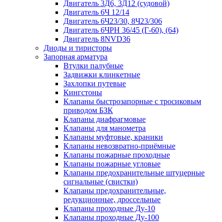
Двигатель 3Д6, 3Д12 (судовой)
Двигатель 6Ч 12/14
Двигатель 6Ч23/30, 8Ч23/306
Двигатель 6ЧРН 36/45 (Г-60), (64)
Двигатель 8NVD36
Диоды и тиристоры
Запорная арматура
Втулки палубные
Задвижки клинкетные
Захлопки путевые
Кингстоны
Клапаны быстрозапорные с тросиковым
приводом БЗК
Клапаны диафрагмовые
Клапаны для манометра
Клапаны муфтовые, краники
Клапаны невозвратно-приёмные
Клапаны пожарные проходные
Клапаны пожарные угловые
Клапаны предохранительные штуцерные
сигнальные (свистки)
Клапаны предохранительные,
редукционные, дроссельные
Клапаны проходные Ду-10
Клапаны проходные Ду-100