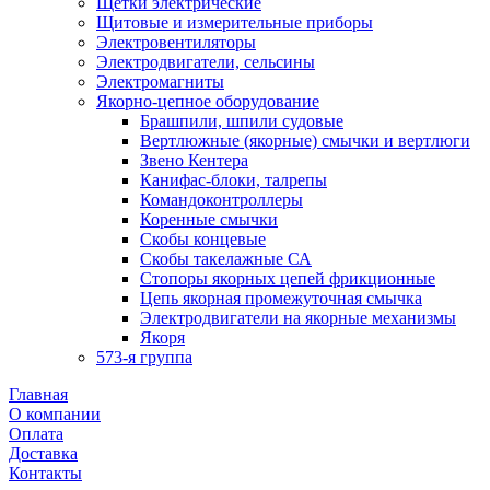
Щетки электрические
Щитовые и измерительные приборы
Электровентиляторы
Электродвигатели, сельсины
Электромагниты
Якорно-цепное оборудование
Брашпили, шпили судовые
Вертлюжные (якорные) смычки и вертлюги
Звено Кентера
Канифас-блоки, талрепы
Командоконтроллеры
Коренные смычки
Скобы концевые
Скобы такелажные СА
Стопоры якорных цепей фрикционные
Цепь якорная промежуточная смычка
Электродвигатели на якорные механизмы
Якоря
573-я группа
Главная
О компании
Оплата
Доставка
Контакты