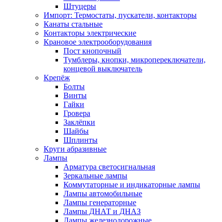
Штуцеры
Импорт: Термостаты, пускатели, контакторы
Канаты стальные
Контакторы электрические
Крановое электрооборудования
Пост кнопочный
Тумблеры, кнопки, микропереключатели,
концевой выключатель
Крепёж
Болты
Винты
Гайки
Гровера
Заклёпки
Шайбы
Шплинты
Круги абразивные
Лампы
Арматура светосигнальная
Зеркальные лампы
Коммутаторные и индикаторные лампы
Лампы автомобильные
Лампы генераторные
Лампы ДНАТ и ДНАЗ
Лампы железнодорожные