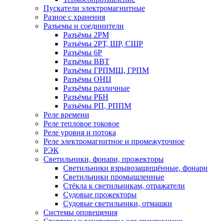
Пускатели электромагнитные
Разное с хранения
Разъемы и соединители
Разъёмы 2РМ
Разъёмы 2РТ, ШР, СШР
Разъёмы 6Р
Разъёмы ВВТ
Разъёмы ГРПМШ, ГРПМ
Разъёмы ОНЦ
Разъёмы различные
Разъёмы РБН
Разъёмы РП, РППМ
Реле времени
Реле тепловое токовое
Реле уровня и потока
Реле электромагнитное и промежуточное
РЭК
Светильники, фонари, прожекторы
Светильники взрывозащищённые, фонари
Светильники промышленные
Стёкла к светильникам, отражатели
Судовые прожекторы
Судовые светильники, отмашки
Системы оповещения