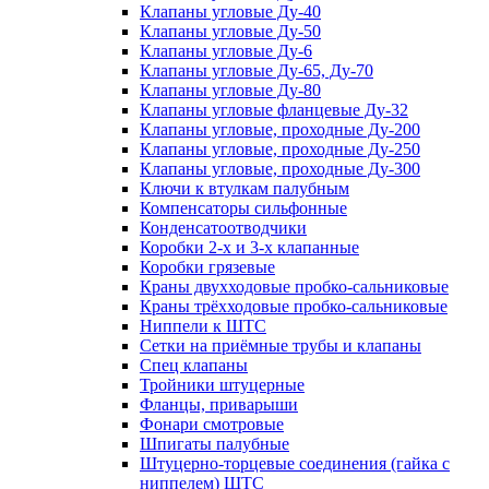
Клапаны угловые Ду-40
Клапаны угловые Ду-50
Клапаны угловые Ду-6
Клапаны угловые Ду-65, Ду-70
Клапаны угловые Ду-80
Клапаны угловые фланцевые Ду-32
Клапаны угловые, проходные Ду-200
Клапаны угловые, проходные Ду-250
Клапаны угловые, проходные Ду-300
Ключи к втулкам палубным
Компенсаторы сильфонные
Конденсатоотводчики
Коробки 2-х и 3-х клапанные
Коробки грязевые
Краны двухходовые пробко-сальниковые
Краны трёхходовые пробко-сальниковые
Ниппели к ШТС
Сетки на приёмные трубы и клапаны
Спец клапаны
Тройники штуцерные
Фланцы, приварыши
Фонари смотровые
Шпигаты палубные
Штуцерно-торцевые соединения (гайка с
ниппелем) ШТС