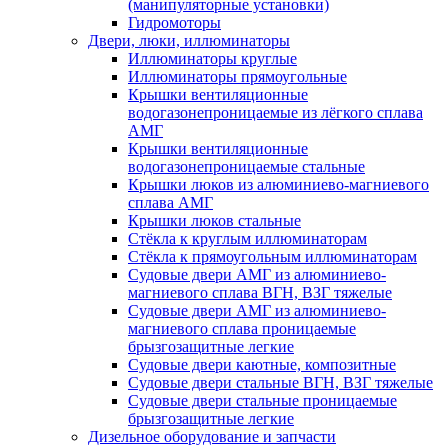
(манипуляторные установки)
Гидромоторы
Двери, люки, иллюминаторы
Иллюминаторы круглые
Иллюминаторы прямоугольные
Крышки вентиляционные
водогазонепроницаемые из лёгкого сплава
АМГ
Крышки вентиляционные
водогазонепроницаемые стальные
Крышки люков из алюминиево-магниевого
сплава АМГ
Крышки люков стальные
Стёкла к круглым иллюминаторам
Стёкла к прямоугольным иллюминаторам
Судовые двери АМГ из алюминиево-
магниевого сплава ВГН, ВЗГ тяжелые
Судовые двери АМГ из алюминиево-
магниевого сплава проницаемые
брызгозащитные легкие
Судовые двери каютные, композитные
Судовые двери стальные ВГН, ВЗГ тяжелые
Судовые двери стальные проницаемые
брызгозащитные легкие
Дизельное оборудование и запчасти