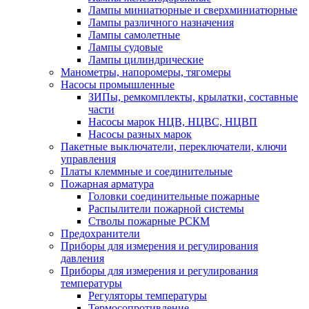
Лампы миниатюрные и сверхминиатюрные
Лампы различного назначения
Лампы самолетные
Лампы судовые
Лампы цилиндрические
Манометры, напоромеры, тягомеры
Насосы промышленные
ЗИПы, ремкомплекты, крылатки, составные
части
Насосы марок НЦВ, НЦВС, НЦВП
Насосы разных марок
Пакетные выключатели, переключатели, ключи
управления
Платы клеммные и соединительные
Пожарная арматура
Головки соединительные пожарные
Распылители пожарной системы
Стволы пожарные РСКМ
Предохранители
Приборы для измерения и регулирования
давления
Приборы для измерения и регулирования
температуры
Регуляторы температуры
Термосопротивление