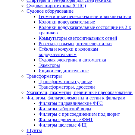
Стартеры и генераторы для спецтехники
Судовая пиротехника (СПС)
Судовое оборудование
Герметичные переключатели и выключатели
Колонки водоуказательные
Колонки водоуказательные состоящие из 2-х
краников
Коммутаторы светосигнальных огней
Розетки, разъемы, штепсели, вилки
Стёкла и кожухи к колонкам
водоуказательным
Судовая электрика и автоматика
Эжекторы
Ящики соединительные
Трансформаторы
Трансформаторы судовые
Трансформаторы, дроссели
Указатели, тахометры, первичные преобразователи
Фильтры, фильтроэлементы и сетки к фильтрам
Фильтры гидравлические ФГС
Фильтры забортной воды
Фильтры с присоединением под дюрит
Фильтры сдвоенные ФМТ
Фильтры щелевые ФЩ
Шунты