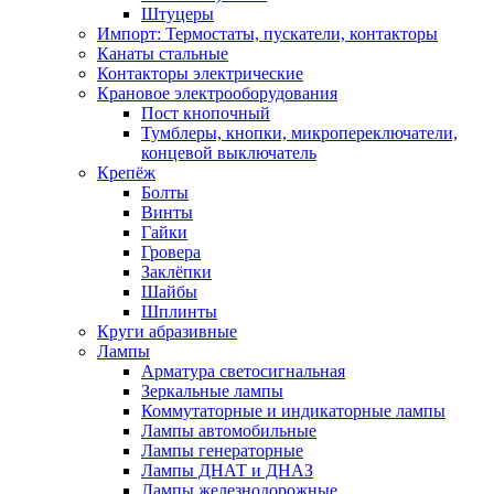
Штуцеры
Импорт: Термостаты, пускатели, контакторы
Канаты стальные
Контакторы электрические
Крановое электрооборудования
Пост кнопочный
Тумблеры, кнопки, микропереключатели,
концевой выключатель
Крепёж
Болты
Винты
Гайки
Гровера
Заклёпки
Шайбы
Шплинты
Круги абразивные
Лампы
Арматура светосигнальная
Зеркальные лампы
Коммутаторные и индикаторные лампы
Лампы автомобильные
Лампы генераторные
Лампы ДНАТ и ДНАЗ
Лампы железнодорожные