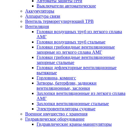
Автоматы защиты сети
Выключатели автоматические
Аккумуляторы
Аппаратура связи
Вентиль терморегулирующий ТРВ
Вентиляция
Головки воздушных труб из легкого сплава
АМГ
Головки воздушных труб стальные
Головки грибовидные вентиляционные
запорные из легкого сплава АМГ
Головки грибовидные вентиляционные
запорные стальные
Головки дефлекторные вентиляционные
вытяжные
Горловина, комингс
Затворы, батерфляи, задвижки
вентиляционные, заслонки
Захлопки вентиляционные из легкого сплава
АМГ
Захлопки вентиляционные стальные
Электровентиляторы судовые
Военное имущество с хранения
Гидравлическое оборудование
Гидравлические краны-манипуляторы