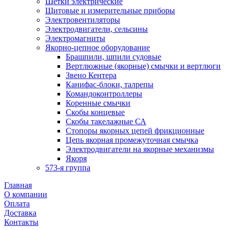
Щетки электрические
Щитовые и измерительные приборы
Электровентиляторы
Электродвигатели, сельсины
Электромагниты
Якорно-цепное оборудование
Брашпили, шпили судовые
Вертлюжные (якорные) смычки и вертлюги
Звено Кентера
Канифас-блоки, талрепы
Командоконтроллеры
Коренные смычки
Скобы концевые
Скобы такелажные СА
Стопоры якорных цепей фрикционные
Цепь якорная промежуточная смычка
Электродвигатели на якорные механизмы
Якоря
573-я группа
Главная
О компании
Оплата
Доставка
Контакты