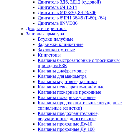
Двигатель 3Д6, 3Д12 (судовой)
Двигатель 6Ч 12/14
Двигатель 6Ч23/30, 8Ч23/306
Двигатель 6ЧРН 36/45 (Г-60), (64)
Двигатель 8NVD36
Диоды и тиристоры
Запорная арматура
Втулки палубные
Задвижки клинкетные
Захлопки путевые
Кингстоны
Клапаны быстрозапорные с тросиковым
приводом БЗК
Клапаны диафрагмовые
Клапаны для манометра
Клапаны муфтовые, краники
Клапаны невозвратно-приёмные
Клапаны пожарные проходные
Клапаны пожарные угловые
Клапаны предохранительные штуцерные
сигнальные (свистки)
Клапаны предохранительные,
редукционные, дроссельные
Клапаны проходные Ду-10
Клапаны проходные Ду-100