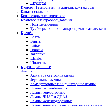
Штуцеры
Импорт: Термостаты, пускатели, контакторы
Канаты стальные
Контакторы электрические
Крановое электрооборудования
Пост кнопочный
Тумблеры, кнопки, микропереключатели, кон
Крепёж
Болты
Винты
Гайки
Гровера
Заклёпки
Шайбы
Шплинты
Круги абразивные
Лампы
Арматура светосигнальная
Зеркальные лампы
Коммутаторные и индикаторные лампы
Лампы автомобильные
Лампы генераторные
Лампы ДНАТ и ДНАЗ
Лампы железнодорожные
Лампы миниатюрные и сверхминиатюрные