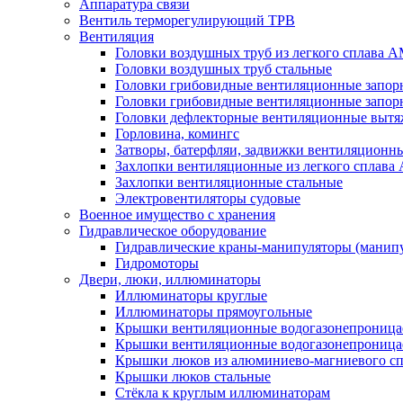
Аппаратура связи
Вентиль терморегулирующий ТРВ
Вентиляция
Головки воздушных труб из легкого сплава 
Головки воздушных труб стальные
Головки грибовидные вентиляционные запорн
Головки грибовидные вентиляционные запор
Головки дефлекторные вентиляционные выт
Горловина, комингс
Затворы, батерфляи, задвижки вентиляционны
Захлопки вентиляционные из легкого сплава
Захлопки вентиляционные стальные
Электровентиляторы судовые
Военное имущество с хранения
Гидравлическое оборудование
Гидравлические краны-манипуляторы (манипу
Гидромоторы
Двери, люки, иллюминаторы
Иллюминаторы круглые
Иллюминаторы прямоугольные
Крышки вентиляционные водогазонепроницае
Крышки вентиляционные водогазонепроница
Крышки люков из алюминиево-магниевого с
Крышки люков стальные
Стёкла к круглым иллюминаторам