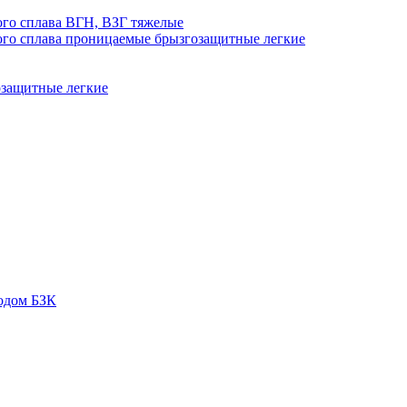
го сплава ВГН, ВЗГ тяжелые
го сплава проницаемые брызгозащитные легкие
озащитные легкие
одом БЗК