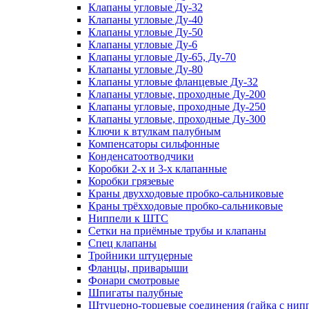
Клапаны угловые Ду-32
Клапаны угловые Ду-40
Клапаны угловые Ду-50
Клапаны угловые Ду-6
Клапаны угловые Ду-65, Ду-70
Клапаны угловые Ду-80
Клапаны угловые фланцевые Ду-32
Клапаны угловые, проходные Ду-200
Клапаны угловые, проходные Ду-250
Клапаны угловые, проходные Ду-300
Ключи к втулкам палубным
Компенсаторы сильфонные
Конденсатоотводчики
Коробки 2-х и 3-х клапанные
Коробки грязевые
Краны двухходовые пробко-сальниковые
Краны трёхходовые пробко-сальниковые
Ниппели к ШТС
Сетки на приёмные трубы и клапаны
Спец клапаны
Тройники штуцерные
Фланцы, приварыши
Фонари смотровые
Шпигаты палубные
Штуцерно-торцевые соединения (гайка с ни