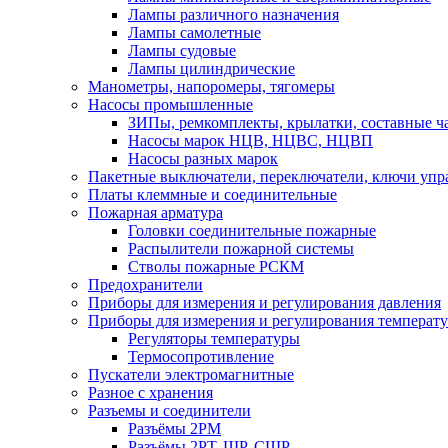
Лампы различного назначения
Лампы самолетные
Лампы судовые
Лампы цилиндрические
Манометры, напоромеры, тягомеры
Насосы промышленные
ЗИПы, ремкомплекты, крылатки, составные ч
Насосы марок НЦВ, НЦВС, НЦВП
Насосы разных марок
Пакетные выключатели, переключатели, ключи упр
Платы клеммные и соединительные
Пожарная арматура
Головки соединительные пожарные
Распылители пожарной системы
Стволы пожарные РСКМ
Предохранители
Приборы для измерения и регулирования давления
Приборы для измерения и регулирования температ
Регуляторы температуры
Термосопротивление
Пускатели электромагнитные
Разное с хранения
Разъемы и соединители
Разъёмы 2РМ
Разъёмы 2РТ, ШР, СШР