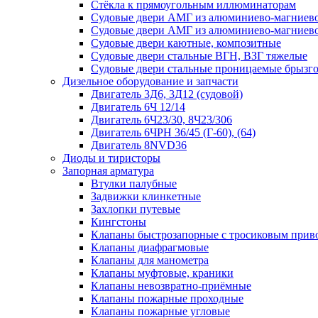
Стёкла к прямоугольным иллюминаторам
Судовые двери АМГ из алюминиево-магниево
Судовые двери АМГ из алюминиево-магниево
Судовые двери каютные, композитные
Судовые двери стальные ВГН, ВЗГ тяжелые
Судовые двери стальные проницаемые брызг
Дизельное оборудование и запчасти
Двигатель 3Д6, 3Д12 (судовой)
Двигатель 6Ч 12/14
Двигатель 6Ч23/30, 8Ч23/306
Двигатель 6ЧРН 36/45 (Г-60), (64)
Двигатель 8NVD36
Диоды и тиристоры
Запорная арматура
Втулки палубные
Задвижки клинкетные
Захлопки путевые
Кингстоны
Клапаны быстрозапорные с тросиковым прив
Клапаны диафрагмовые
Клапаны для манометра
Клапаны муфтовые, краники
Клапаны невозвратно-приёмные
Клапаны пожарные проходные
Клапаны пожарные угловые