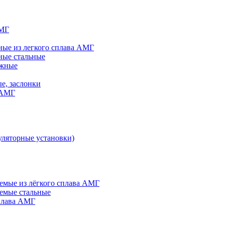
АМГ
ые из легкого сплава АМГ
ные стальные
яжные
е, заслонки
 АМГ
ляторные установки)
мые из лёгкого сплава АМГ
емые стальные
плава АМГ