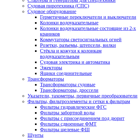
Стартеры и генераторы для спецтехники
Судовая пиротехника (СПС)
Судовое оборудование
Герметичные переключатели и выключатели
Колонки водоуказательные
Колонки водоуказательные состоящие из 2-х
краников
Коммутаторы светосигнальных огней
Розетки, разъемы, штепсели, вилки
Стёкла и кожухи к колонкам
водоуказательным
Судовая электрика и автоматика
Эжекторы
Ящики соединительные
Трансформаторы
Трансформаторы судовые
Трансформаторы, дроссели
Указатели, тахометры, первичные преобразователи
Фильтры, фильтроэлементы и сетки к фильтрам
Фильтры гидравлические ФГС
Фильтры забортной воды
Фильтры с присоединением под дюрит
Фильтры сдвоенные ФМТ
Фильтры щелевые ФЩ
Шунты