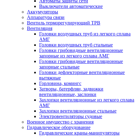
Автоматы защиты сети
Выключатели автоматические
Аккумуляторы
Аппаратура связи
Вентиль терморегулирующий ТРВ
Вентиляция
Головки воздушных труб из легкого сплава
АМГ
Головки воздушных труб стальные
Головки грибовидные вентиляционные
запорные из легкого сплава АМГ
Головки грибовидные вентиляционные
запорные стальные
Головки дефлекторные вентиляционные
вытяжные
Горловина, комингс
Затворы, батерфляи, задвижки
вентиляционные, заслонки
Захлопки вентиляционные из легкого сплава
АМГ
Захлопки вентиляционные стальные
Электровентиляторы судовые
Военное имущество с хранения
Гидравлическое оборудование
Гидравлические краны-манипуляторы