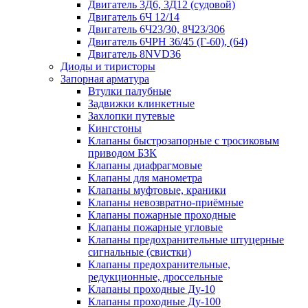
Двигатель 3Д6, 3Д12 (судовой)
Двигатель 6Ч 12/14
Двигатель 6Ч23/30, 8Ч23/306
Двигатель 6ЧРН 36/45 (Г-60), (64)
Двигатель 8NVD36
Диоды и тиристоры
Запорная арматура
Втулки палубные
Задвижки клинкетные
Захлопки путевые
Кингстоны
Клапаны быстрозапорные с тросиковым
приводом БЗК
Клапаны диафрагмовые
Клапаны для манометра
Клапаны муфтовые, краники
Клапаны невозвратно-приёмные
Клапаны пожарные проходные
Клапаны пожарные угловые
Клапаны предохранительные штуцерные
сигнальные (свистки)
Клапаны предохранительные,
редукционные, дроссельные
Клапаны проходные Ду-10
Клапаны проходные Ду-100