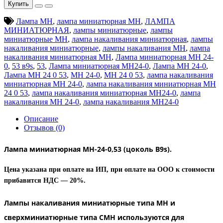
Купить
Лампа МН
,
лампа миниатюрная МН
,
ЛАМПА
МИНИАТЮРНАЯ
,
лампы миниатюрные
,
лампы
миниатюрные МН
,
лампа накаливания миниатюрная
,
лампы
накаливания миниатюрные
,
лампы накаливания МН
,
лампа
накаливания миниатюрная МН
,
Лампа миниатюрная МН 24-
0
,
53 в9s
,
53
,
Лампа миниатюрная МН24-0
,
Лампа МН 24-0
,
Лампа МН 24 0 53
,
МН 24-0
,
МН 24 0 53
,
лампа накаливания
миниатюрная МН 24-0
,
лампа накаливания миниатюрная МН
24 0 53
,
лампа накаливания миниатюрная МН24-0
,
лампа
накаливания МН 24-0
,
лампа накаливания МН24-0
Описание
Отзывов (0)
Лампа миниатюрная МН-24-0,53 (цоколь B9s).
Цена указана при оплате на ИП, при оплате на ООО к стоимости
прибавится НДС ― 20%.
Лампы накаливания миниатюрные типа МН и
сверхминиатюрные типа СМН используются для