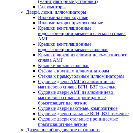
(манипуляторные установки)
Гидромоторы
Двери, люки, иллюминаторы
Иллюминаторы круглые
Иллюминаторы прямоугольные
Крышки вентиляционные
водогазонепроницаемые из лёгкого сплава
АМГ
Крышки вентиляционные
водогазонепроницаемые стальные
Крышки люков из алюминиево-магниевого
сплава АМГ
Крышки люков стальные
Стёкла к круглым иллюминаторам
Стёкла к прямоугольным иллюминаторам
Судовые двери АМГ из алюминиево-
магниевого сплава ВГН, ВЗГ тяжелые
Судовые двери АМГ из алюминиево-
магниевого сплава проницаемые
брызгозащитные легкие
Судовые двери каютные, композитные
Судовые двери стальные ВГН, ВЗГ тяжелые
Судовые двери стальные проницаемые
брызгозащитные легкие
Дизельное оборудование и запчасти