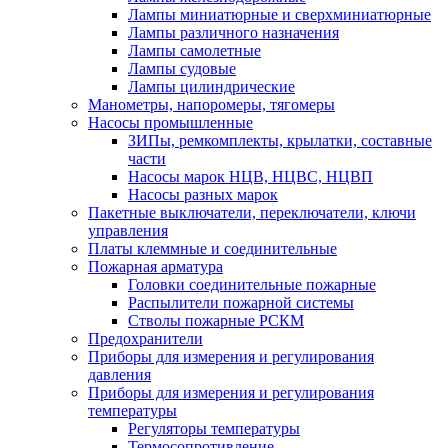
Лампы миниатюрные и сверхминиатюрные
Лампы различного назначения
Лампы самолетные
Лампы судовые
Лампы цилиндрические
Манометры, напоромеры, тягомеры
Насосы промышленные
ЗИПы, ремкомплекты, крылатки, составные
части
Насосы марок НЦВ, НЦВС, НЦВП
Насосы разных марок
Пакетные выключатели, переключатели, ключи
управления
Платы клеммные и соединительные
Пожарная арматура
Головки соединительные пожарные
Распылители пожарной системы
Стволы пожарные РСКМ
Предохранители
Приборы для измерения и регулирования
давления
Приборы для измерения и регулирования
температуры
Регуляторы температуры
Термосопротивление