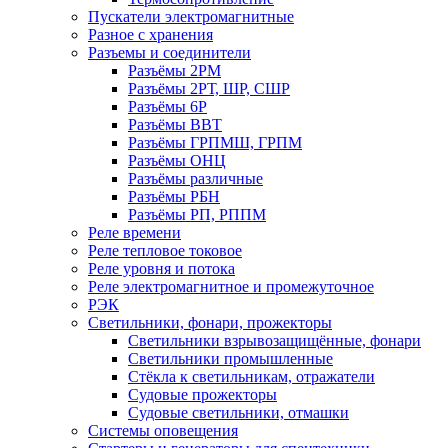
Пускатели электромагнитные
Разное с хранения
Разъемы и соединители
Разъёмы 2РМ
Разъёмы 2РТ, ШР, СШР
Разъёмы 6Р
Разъёмы ВВТ
Разъёмы ГРПМШ, ГРПМ
Разъёмы ОНЦ
Разъёмы различные
Разъёмы РБН
Разъёмы РП, РППМ
Реле времени
Реле тепловое токовое
Реле уровня и потока
Реле электромагнитное и промежуточное
РЭК
Светильники, фонари, прожекторы
Светильники взрывозащищённые, фонари
Светильники промышленные
Стёкла к светильникам, отражатели
Судовые прожекторы
Судовые светильники, отмашки
Системы оповещения