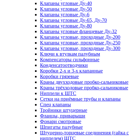
Клапаны угловые Ду-40
Клапаны угловые Ду-50
Клапаны угловые Ду-6
Клапаны угловые Ду-65, Ду-70
Клапаны угловые Ду-80
Клапаны угловые фланцевые Ду-32
Клапаны угловые, проходные Ду-200
Клапаны угловые, проходные Ду-250
Клапаны угловые, проходные Ду-300
Ключи к втулкам палубным
Компенсаторы сильфонные
Конденсатоотводчики
Коробки 2-х и 3-х клапанные
Коробки грязевые
Краны двухходовые пробко-сальниковые
Краны трёхходовые пробко-сальниковые
Ниппели к ШТС
Сетки на приёмные трубы и клапаны
Спец клапаны
Тройники штуцерные
Фланцы, приварыши
Фонари смотровые
Шпигаты палубные
Штуцерно-торцевые соединения (гайка с
ниппелем) ШТС