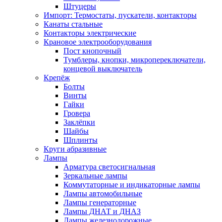
Штуцеры
Импорт: Термостаты, пускатели, контакторы
Канаты стальные
Контакторы электрические
Крановое электрооборудования
Пост кнопочный
Тумблеры, кнопки, микропереключатели,
концевой выключатель
Крепёж
Болты
Винты
Гайки
Гровера
Заклёпки
Шайбы
Шплинты
Круги абразивные
Лампы
Арматура светосигнальная
Зеркальные лампы
Коммутаторные и индикаторные лампы
Лампы автомобильные
Лампы генераторные
Лампы ДНАТ и ДНАЗ
Лампы железнодорожные