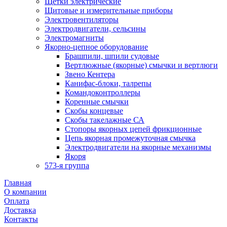
Щетки электрические
Щитовые и измерительные приборы
Электровентиляторы
Электродвигатели, сельсины
Электромагниты
Якорно-цепное оборудование
Брашпили, шпили судовые
Вертлюжные (якорные) смычки и вертлюги
Звено Кентера
Канифас-блоки, талрепы
Командоконтроллеры
Коренные смычки
Скобы концевые
Скобы такелажные СА
Стопоры якорных цепей фрикционные
Цепь якорная промежуточная смычка
Электродвигатели на якорные механизмы
Якоря
573-я группа
Главная
О компании
Оплата
Доставка
Контакты