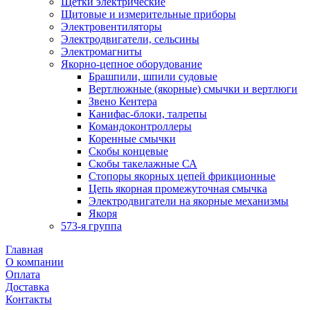
Щетки электрические
Щитовые и измерительные приборы
Электровентиляторы
Электродвигатели, сельсины
Электромагниты
Якорно-цепное оборудование
Брашпили, шпили судовые
Вертлюжные (якорные) смычки и вертлюги
Звено Кентера
Канифас-блоки, талрепы
Командоконтроллеры
Коренные смычки
Скобы концевые
Скобы такелажные СА
Стопоры якорных цепей фрикционные
Цепь якорная промежуточная смычка
Электродвигатели на якорные механизмы
Якоря
573-я группа
Главная
О компании
Оплата
Доставка
Контакты