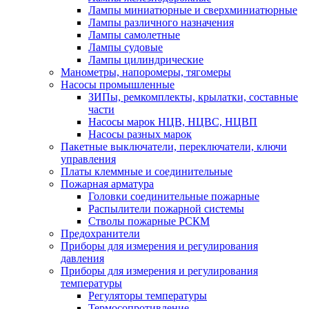
Лампы миниатюрные и сверхминиатюрные
Лампы различного назначения
Лампы самолетные
Лампы судовые
Лампы цилиндрические
Манометры, напоромеры, тягомеры
Насосы промышленные
ЗИПы, ремкомплекты, крылатки, составные
части
Насосы марок НЦВ, НЦВС, НЦВП
Насосы разных марок
Пакетные выключатели, переключатели, ключи
управления
Платы клеммные и соединительные
Пожарная арматура
Головки соединительные пожарные
Распылители пожарной системы
Стволы пожарные РСКМ
Предохранители
Приборы для измерения и регулирования
давления
Приборы для измерения и регулирования
температуры
Регуляторы температуры
Термосопротивление