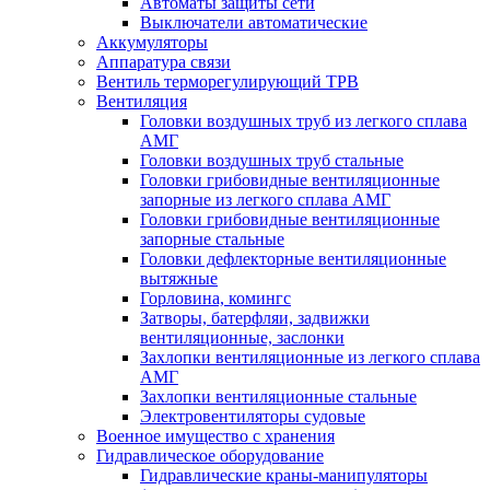
Автоматы защиты сети
Выключатели автоматические
Аккумуляторы
Аппаратура связи
Вентиль терморегулирующий ТРВ
Вентиляция
Головки воздушных труб из легкого сплава
АМГ
Головки воздушных труб стальные
Головки грибовидные вентиляционные
запорные из легкого сплава АМГ
Головки грибовидные вентиляционные
запорные стальные
Головки дефлекторные вентиляционные
вытяжные
Горловина, комингс
Затворы, батерфляи, задвижки
вентиляционные, заслонки
Захлопки вентиляционные из легкого сплава
АМГ
Захлопки вентиляционные стальные
Электровентиляторы судовые
Военное имущество с хранения
Гидравлическое оборудование
Гидравлические краны-манипуляторы