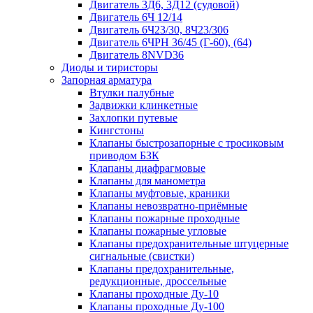
Двигатель 3Д6, 3Д12 (судовой)
Двигатель 6Ч 12/14
Двигатель 6Ч23/30, 8Ч23/306
Двигатель 6ЧРН 36/45 (Г-60), (64)
Двигатель 8NVD36
Диоды и тиристоры
Запорная арматура
Втулки палубные
Задвижки клинкетные
Захлопки путевые
Кингстоны
Клапаны быстрозапорные с тросиковым
приводом БЗК
Клапаны диафрагмовые
Клапаны для манометра
Клапаны муфтовые, краники
Клапаны невозвратно-приёмные
Клапаны пожарные проходные
Клапаны пожарные угловые
Клапаны предохранительные штуцерные
сигнальные (свистки)
Клапаны предохранительные,
редукционные, дроссельные
Клапаны проходные Ду-10
Клапаны проходные Ду-100