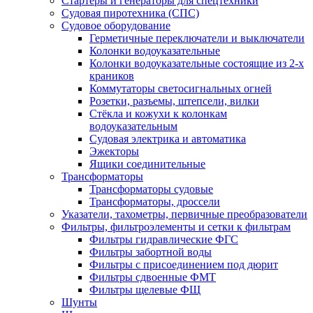
Стартеры и генераторы для спецтехники
Судовая пиротехника (СПС)
Судовое оборудование
Герметичные переключатели и выключатели
Колонки водоуказательные
Колонки водоуказательные состоящие из 2-х
краников
Коммутаторы светосигнальных огней
Розетки, разъемы, штепсели, вилки
Стёкла и кожухи к колонкам
водоуказательным
Судовая электрика и автоматика
Эжекторы
Ящики соединительные
Трансформаторы
Трансформаторы судовые
Трансформаторы, дроссели
Указатели, тахометры, первичные преобразователи
Фильтры, фильтроэлементы и сетки к фильтрам
Фильтры гидравлические ФГС
Фильтры забортной воды
Фильтры с присоединением под дюрит
Фильтры сдвоенные ФМТ
Фильтры щелевые ФЩ
Шунты