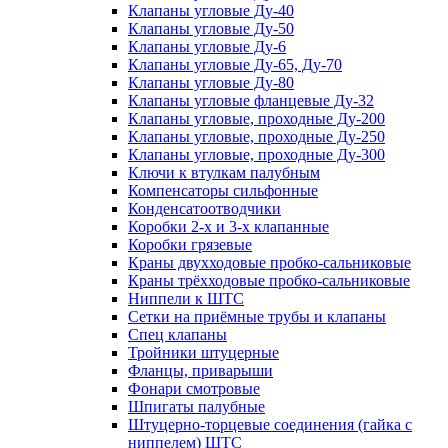
Клапаны угловые Ду-40
Клапаны угловые Ду-50
Клапаны угловые Ду-6
Клапаны угловые Ду-65, Ду-70
Клапаны угловые Ду-80
Клапаны угловые фланцевые Ду-32
Клапаны угловые, проходные Ду-200
Клапаны угловые, проходные Ду-250
Клапаны угловые, проходные Ду-300
Ключи к втулкам палубным
Компенсаторы сильфонные
Конденсатоотводчики
Коробки 2-х и 3-х клапанные
Коробки грязевые
Краны двухходовые пробко-сальниковые
Краны трёхходовые пробко-сальниковые
Ниппели к ШТС
Сетки на приёмные трубы и клапаны
Спец клапаны
Тройники штуцерные
Фланцы, приварыши
Фонари смотровые
Шпигаты палубные
Штуцерно-торцевые соединения (гайка с
ниппелем) ШТС