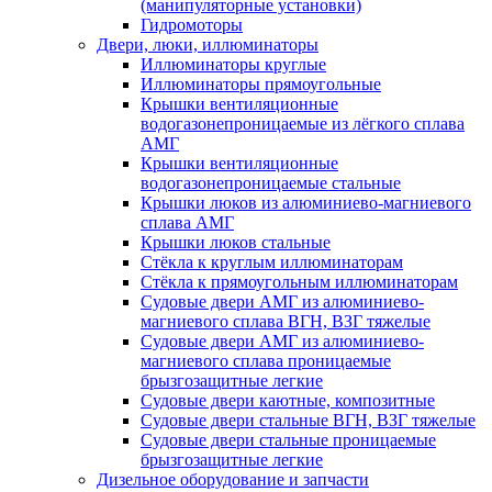
(манипуляторные установки)
Гидромоторы
Двери, люки, иллюминаторы
Иллюминаторы круглые
Иллюминаторы прямоугольные
Крышки вентиляционные
водогазонепроницаемые из лёгкого сплава
АМГ
Крышки вентиляционные
водогазонепроницаемые стальные
Крышки люков из алюминиево-магниевого
сплава АМГ
Крышки люков стальные
Стёкла к круглым иллюминаторам
Стёкла к прямоугольным иллюминаторам
Судовые двери АМГ из алюминиево-
магниевого сплава ВГН, ВЗГ тяжелые
Судовые двери АМГ из алюминиево-
магниевого сплава проницаемые
брызгозащитные легкие
Судовые двери каютные, композитные
Судовые двери стальные ВГН, ВЗГ тяжелые
Судовые двери стальные проницаемые
брызгозащитные легкие
Дизельное оборудование и запчасти