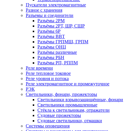
Пускатели электромагнитные
Разное с хранения
Разъемы и соединители
Разъёмы 2РМ
Разъёмы 2РТ, ШР, СШР
Разъёмы 6Р
Разъёмы ВВТ
Разъёмы ГРПМШ, ГРПМ
Разъёмы ОНЦ
Разъёмы различные
Разъёмы РБН
Разъёмы РП, РППМ
Реле времени
Реле тепловое токовое
Реле уровня и потока
Реле электромагнитное и промежуточное
РЭК
Светильники, фонари, прожекторы
Светильники взрывозащищённые, фонари
Светильники промышленные
Стёкла к светильникам, отражатели
Судовые прожекторы
Судовые светильники, отмашки
Системы оповещения