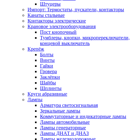
Штуцеры
Импорт: Термостаты, пускатели, контакторы
Канаты стальные
Контакторы электрические
Крановое электрооборудования
Пост кнопочный
Тумблеры, кнопки, микропереключатели,
концевой выключатель
Крепёж
Болты
Винты
Гайки
Гровера
Заклёпки
Шайбы
Шплинты
Круги абразивные
Лампы
Арматура светосигнальная
Зеркальные лампы
Коммутаторные и индикаторные лампы
Лампы автомобильные
Лампы генераторные
Лампы ДНАТ и ДНАЗ
Лампы железнодорожные