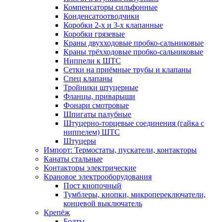
Компенсаторы сильфонные
Конденсатоотводчики
Коробки 2-х и 3-х клапанные
Коробки грязевые
Краны двухходовые пробко-сальниковые
Краны трёхходовые пробко-сальниковые
Ниппели к ШТС
Сетки на приёмные трубы и клапаны
Спец клапаны
Тройники штуцерные
Фланцы, приварыши
Фонари смотровые
Шпигаты палубные
Штуцерно-торцевые соединения (гайка с
ниппелем) ШТС
Штуцеры
Импорт: Термостаты, пускатели, контакторы
Канаты стальные
Контакторы электрические
Крановое электрооборудования
Пост кнопочный
Тумблеры, кнопки, микропереключатели,
концевой выключатель
Крепёж
Болты