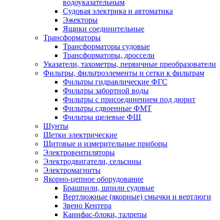
водоуказательным
Судовая электрика и автоматика
Эжекторы
Ящики соединительные
Трансформаторы
Трансформаторы судовые
Трансформаторы, дроссели
Указатели, тахометры, первичные преобразователи
Фильтры, фильтроэлементы и сетки к фильтрам
Фильтры гидравлические ФГС
Фильтры забортной воды
Фильтры с присоединением под дюрит
Фильтры сдвоенные ФМТ
Фильтры щелевые ФЩ
Шунты
Щетки электрические
Щитовые и измерительные приборы
Электровентиляторы
Электродвигатели, сельсины
Электромагниты
Якорно-цепное оборудование
Брашпили, шпили судовые
Вертлюжные (якорные) смычки и вертлюги
Звено Кентера
Канифас-блоки, талрепы