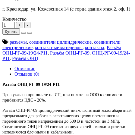
г. Краснодар, ул. Кожевенная 14 (с торца здания этаж 2, оф. 1)
Количество
Купить
разъёмы
,
соединители цилиндрические
,
соединители
электрические
,
контактные материалы
,
контакты
,
Разъём
ОНЦ-РГ-09-19/24-Р11
,
Разъём ОНЦ-РГ-09
,
ОНЦ-РГ-09-19/24-
Р11
,
Разъём ОНЦ
Описание
Отзывов (0)
Разъём ОНЦ-РГ-09-19/24-Р11.
Цена указана при оплате на ИП, при оплате на ООО к стоимости
прибавится НДС - 20%.
Разъём ОНЦ-РГ-09 цилиндрический низкочастотный малогабаритный
предназначен для работы в электрических цепях постоянного и
переменного токов напряжением до 500 В и частотой до 3 МГц.
Соединители ОНЦ-РГ-09 состоят из двух частей - вилки и розетки
исполняются блочными и кабельными.