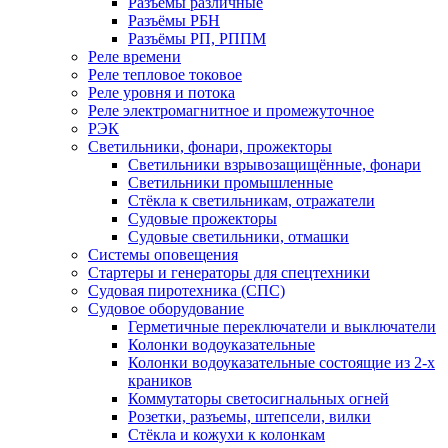
Разъёмы различные
Разъёмы РБН
Разъёмы РП, РППМ
Реле времени
Реле тепловое токовое
Реле уровня и потока
Реле электромагнитное и промежуточное
РЭК
Светильники, фонари, прожекторы
Светильники взрывозащищённые, фонари
Светильники промышленные
Стёкла к светильникам, отражатели
Судовые прожекторы
Судовые светильники, отмашки
Системы оповещения
Стартеры и генераторы для спецтехники
Судовая пиротехника (СПС)
Судовое оборудование
Герметичные переключатели и выключатели
Колонки водоуказательные
Колонки водоуказательные состоящие из 2-х
краников
Коммутаторы светосигнальных огней
Розетки, разъемы, штепсели, вилки
Стёкла и кожухи к колонкам