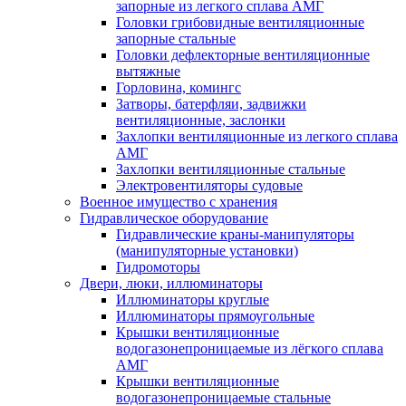
запорные из легкого сплава АМГ
Головки грибовидные вентиляционные
запорные стальные
Головки дефлекторные вентиляционные
вытяжные
Горловина, комингс
Затворы, батерфляи, задвижки
вентиляционные, заслонки
Захлопки вентиляционные из легкого сплава
АМГ
Захлопки вентиляционные стальные
Электровентиляторы судовые
Военное имущество с хранения
Гидравлическое оборудование
Гидравлические краны-манипуляторы
(манипуляторные установки)
Гидромоторы
Двери, люки, иллюминаторы
Иллюминаторы круглые
Иллюминаторы прямоугольные
Крышки вентиляционные
водогазонепроницаемые из лёгкого сплава
АМГ
Крышки вентиляционные
водогазонепроницаемые стальные