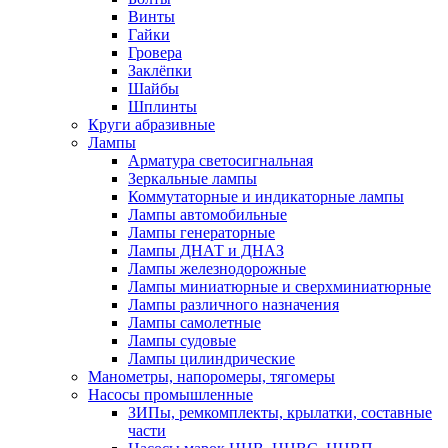
Винты
Гайки
Гровера
Заклёпки
Шайбы
Шплинты
Круги абразивные
Лампы
Арматура светосигнальная
Зеркальные лампы
Коммутаторные и индикаторные лампы
Лампы автомобильные
Лампы генераторные
Лампы ДНАТ и ДНАЗ
Лампы железнодорожные
Лампы миниатюрные и сверхминиатюрные
Лампы различного назначения
Лампы самолетные
Лампы судовые
Лампы цилиндрические
Манометры, напоромеры, тягомеры
Насосы промышленные
ЗИПы, ремкомплекты, крылатки, составные
части