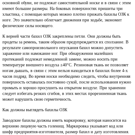
основной обуви, не подлежат самостоятельной носке и в связи с этим
имеют большие размеры. На боковых поверхностях пришиты три
хлыстика, с помощью которых можно плотно прижать бахилы ОЗК к
ноге. Это значительно облегчает движения при ходьбе, экономит
физические силы носящего.
К верней части бахил ОЗК закреплены петли. Они должны быть
продеты за ремень, таким образом предупреждается их сползание. В
результате самопроизвольного опускания бахил можно допустить
заражение или намокание ног. При обнаружении малейших
протеканий подлежат немедленной замене, можно носить при
температуре внешнего воздуха ±40°С. Резиновая ткань не позволяет
ногам дышать, в связи с этим нельзя находиться в бахилах более 4-х
часов подряд. Во время носки необходимо следить, чтобы внутренняя
поверхность оставалась постоянно сухой, после использования нужно
промыть и хорошо просушить на открытом воздухе. При хранении
следует избегать резких сгибов, в этих местах прорезиненная ткань
может нарушить свою герметичность.
Как должны выглядеть бахилы ОЗК
Заводские бахилы должны иметь маркировку, которая наносится на
верхнюю лицевую часть голенищ. Маркировка указывает код или
шифр предприятия-изготовителя, размер бахил и дату изготовления.