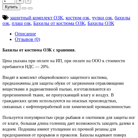
Купить
защитный комплект ОЗК
,
костюм озк
,
чулки озк
,
бахилы
озк
,
плащ озк
,
Бахилы от костюма ОЗК
,
Бахилы ОЗК
Описание
Отзывов (0)
Бахилы от костюма ОЗК с хранения.
Цена указана при оплате на ИП, при оплате на ООО к стоимости
прибавится НДС ― 20%.
Входят в комплект общевойскового защитного костюма,
предназначены для защиты обуви от загрязнения отравляющими
веществами и радиоактивной пылью, изготавливаются из
прорезиненной ткани, не пропускающей влагу и воздух. В
гражданских целях используются на опасных производствах,
связанных с нефтепереработкой или химической промышленностью.
Пользуется популярностью среди рыбаков и охотников для защиты ног
от влаги, большая длина голенищ дает возможность заходить далеко в
водоем. Подошвы имеют утолщение из прочной резины для
предохранения от прорывов и проколов. Бахилы надевают поверх