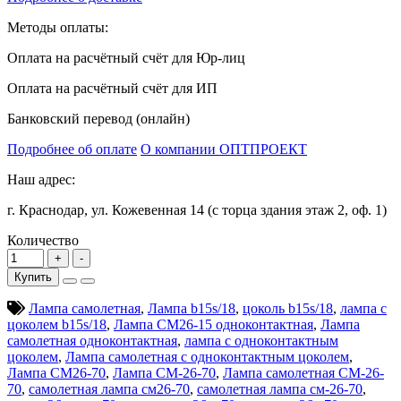
Методы оплаты:
Оплата на расчётный счёт для Юр-лиц
Оплата на расчётный счёт для ИП
Банковский перевод (онлайн)
Подробнее об оплате
О компании ОПТПРОЕКТ
Наш адрес:
г. Краснодар, ул. Кожевенная 14 (с торца здания этаж 2, оф. 1)
Количество
Купить
Лампа самолетная
,
Лампа b15s/18
,
цоколь b15s/18
,
лампа с
цоколем b15s/18
,
Лампа СМ26-15 одноконтактная
,
Лампа
самолетная одноконтактная
,
лампа с одноконтактным
цоколем
,
Лампа самолетная с одноконтактным цоколем
,
Лампа СМ26-70
,
Лампа СМ-26-70
,
Лампа самолетная СМ-26-
70
,
самолетная лампа см26-70
,
самолетная лампа см-26-70
,