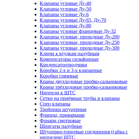
Клапаны угловые Ду-40
Клапаны угловые Ду-50
Клапаны угловые Ду-6
Клапаны угловые Ду-65, Ду-70
Клапаны угловые Ду-80
Клапаны угловые фланцевые Ду-32
Клапаны угловые, проходные Ду-200
Клапаны угловые, проходные Ду-250
Клапаны угловые, проходные Ду-300
Ключи к втулкам палубным
Компенсаторы сильфонные
Конденсатоотводчики
Коробки 2-х и 3-х клапанные
Коробки грязевые
Краны двухходовые пробко-сальниковые
Краны трёхходовые пробко-сальниковые
Ниппели к ШТС
Сетки на приёмные трубы и клапаны
Спец клапаны
Тройники штуцерные
Фланцы, приварыши
Фонари смотровые
Шпигаты палубные
Штуцерно-торцевые соединения (гайка с
ниппелем) ШТС