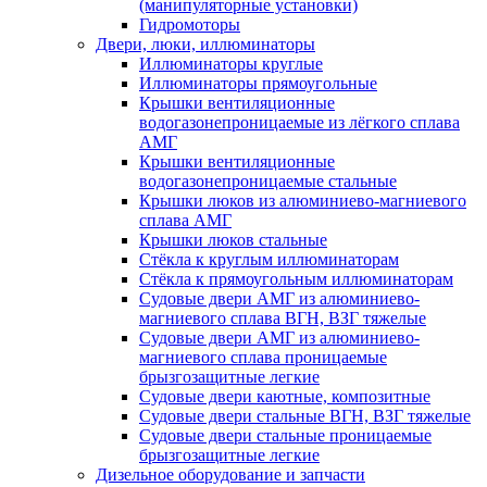
(манипуляторные установки)
Гидромоторы
Двери, люки, иллюминаторы
Иллюминаторы круглые
Иллюминаторы прямоугольные
Крышки вентиляционные
водогазонепроницаемые из лёгкого сплава
АМГ
Крышки вентиляционные
водогазонепроницаемые стальные
Крышки люков из алюминиево-магниевого
сплава АМГ
Крышки люков стальные
Стёкла к круглым иллюминаторам
Стёкла к прямоугольным иллюминаторам
Судовые двери АМГ из алюминиево-
магниевого сплава ВГН, ВЗГ тяжелые
Судовые двери АМГ из алюминиево-
магниевого сплава проницаемые
брызгозащитные легкие
Судовые двери каютные, композитные
Судовые двери стальные ВГН, ВЗГ тяжелые
Судовые двери стальные проницаемые
брызгозащитные легкие
Дизельное оборудование и запчасти