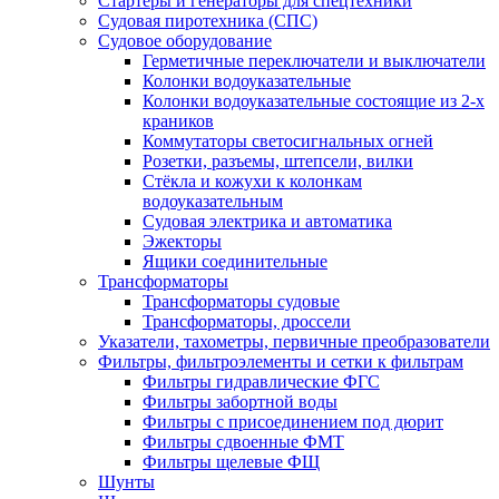
Стартеры и генераторы для спецтехники
Судовая пиротехника (СПС)
Судовое оборудование
Герметичные переключатели и выключатели
Колонки водоуказательные
Колонки водоуказательные состоящие из 2-х
краников
Коммутаторы светосигнальных огней
Розетки, разъемы, штепсели, вилки
Стёкла и кожухи к колонкам
водоуказательным
Судовая электрика и автоматика
Эжекторы
Ящики соединительные
Трансформаторы
Трансформаторы судовые
Трансформаторы, дроссели
Указатели, тахометры, первичные преобразователи
Фильтры, фильтроэлементы и сетки к фильтрам
Фильтры гидравлические ФГС
Фильтры забортной воды
Фильтры с присоединением под дюрит
Фильтры сдвоенные ФМТ
Фильтры щелевые ФЩ
Шунты