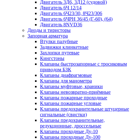
Двигатель 3Д6, 3Д12 (судовой)
Двигатель 6Ч 12/14
Двигатель 6Ч23/30, 8Ч23/306
Двигатель 6ЧРН 36/45 (Г-60), (64)
Двигатель 8NVD36
Диоды и тиристоры
Запорная арматура
Втулки палубные
Задвижки клинкетные
Захлопки путевые
Кингстоны
Клапаны быстрозапорные с тросиковым
приводом БЗК
Клапаны диафрагмовые
Клапаны для манометра
Клапаны муфтовые, краники
Клапаны невозвратно-приёмные
Клапаны пожарные проходные
Клапаны пожарные угловые
Клапаны предохранительные штуцерные
сигнальные (свистки)
Клапаны предохранительные,
редукционные, дроссельные
Клапаны проходные Ду-10
Клапаны проходные Ду-100