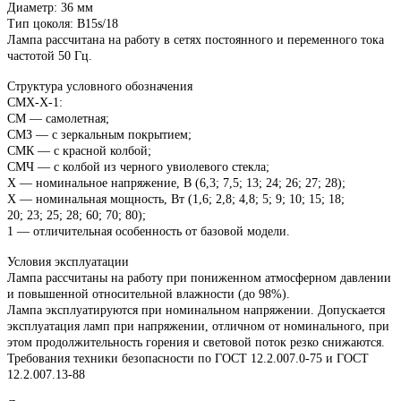
Диаметр: 36 мм
Тип цоколя: B15s/18
Лампа рассчитана на работу в сетях постоянного и переменного тока
частотой 50 Гц.
Структура условного обозначения
СМХ-Х-1:
СМ ― самолетная;
СМЗ ― с зеркальным покрытием;
СМК ― с красной колбой;
СМЧ ― с колбой из черного увиолевого стекла;
Х ― номинальное напряжение, В (6,3; 7,5; 13; 24; 26; 27; 28);
Х ― номинальная мощность, Вт (1,6; 2,8; 4,8; 5; 9; 10; 15; 18;
20; 23; 25; 28; 60; 70; 80);
1 ― отличительная особенность от базовой модели.
Условия эксплуатации
Лампа рассчитаны на работу при пониженном атмосферном давлении
и повышенной относительной влажности (до 98%).
Лампа эксплуатируются при номинальном напряжении. Допускается
эксплуатация ламп при напряжении, отличном от номинального, при
этом продолжительность горения и световой поток резко снижаются.
Требования техники безопасности по ГОСТ 12.2.007.0-75 и ГОСТ
12.2.007.13-88