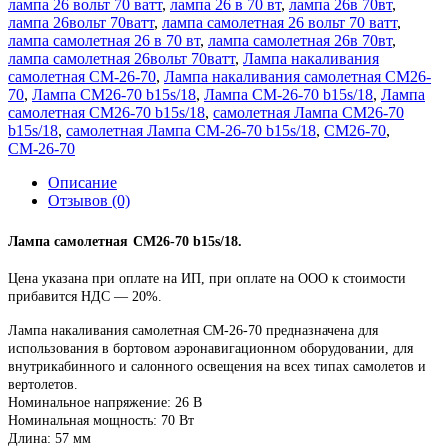
лампа 26 вольт 70 ватт
,
лампа 26 в 70 вт
,
лампа 26в 70вт
,
лампа 26вольт 70ватт
,
лампа самолетная 26 вольт 70 ватт
,
лампа самолетная 26 в 70 вт
,
лампа самолетная 26в 70вт
,
лампа самолетная 26вольт 70ватт
,
Лампа накаливания
самолетная СМ-26-70
,
Лампа накаливания самолетная СМ26-
70
,
Лампа СМ26-70 b15s/18
,
Лампа СМ-26-70 b15s/18
,
Лампа
самолетная СМ26-70 b15s/18
,
самолетная Лампа СМ26-70
b15s/18
,
самолетная Лампа СМ-26-70 b15s/18
,
СМ26-70
,
СМ-26-70
Описание
Отзывов (0)
Лампа
самолетная
СМ26-70 b15s/18.
Цена указана при оплате на ИП, при оплате на ООО к стоимости
прибавится НДС ― 20%.
Лампа накаливания самолетная СМ-26-70 предназначена для
использования в бортовом аэронавигационном оборудовании, для
внутрикабинного и салонного освещения на всех типах самолетов и
вертолетов.
Номинальное напряжение: 26 В
Номинальная мощность: 70 Вт
Длина: 57 мм