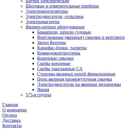
Щетки электрические
Щитовые и измерительные приборы
Электровентиляторы
Электродвигатели, сельсины
Электромагниты
Якорно-цепное оборудование
Брашпили, шпили судовые
Вертлюжные (якорные) смычки и вертлюги
Звено Кентера
Канифас-блоки, талрепы
Командоконтроллеры
Коренные смычки
Скобы концевые
Скобы такелажные СА
Стопоры якорных цепей фрикционные
Цепь якорная промежуточная смычка
Электродвигатели на якорные механизмы
Якоря
573-я группа
Главная
О компании
Оплата
Доставка
Контакты