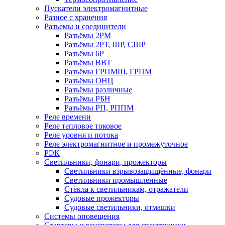
Пускатели электромагнитные
Разное с хранения
Разъемы и соединители
Разъёмы 2РМ
Разъёмы 2РТ, ШР, СШР
Разъёмы 6Р
Разъёмы ВВТ
Разъёмы ГРПМШ, ГРПМ
Разъёмы ОНЦ
Разъёмы различные
Разъёмы РБН
Разъёмы РП, РППМ
Реле времени
Реле тепловое токовое
Реле уровня и потока
Реле электромагнитное и промежуточное
РЭК
Светильники, фонари, прожекторы
Светильники взрывозащищённые, фонари
Светильники промышленные
Стёкла к светильникам, отражатели
Судовые прожекторы
Судовые светильники, отмашки
Системы оповещения