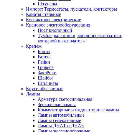
Штуцеры
Импорт: Термостаты, пускатели, контакторы
Канаты стальные
Контакторы электрические
Крановое электрооборудования
Пост кнопочный
Тумблеры, кнопки, микропереключатели,
концевой выключатель
Крепёж
Болты
Винты
Гайки
Гровера
Заклёпки
Шайбы
Шплинты
Круги абразивные
Лампы
Арматура светосигнальная
Зеркальные лампы
Коммутаторные и индикаторные лампы
Лампы автомобильные
Лампы генераторные
Лампы ДНАТ и ДНАЗ
Лампы железнодорожные