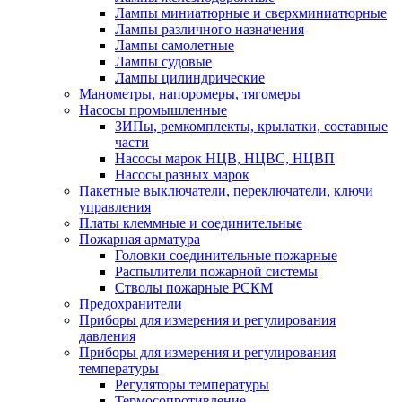
Лампы миниатюрные и сверхминиатюрные
Лампы различного назначения
Лампы самолетные
Лампы судовые
Лампы цилиндрические
Манометры, напоромеры, тягомеры
Насосы промышленные
ЗИПы, ремкомплекты, крылатки, составные
части
Насосы марок НЦВ, НЦВС, НЦВП
Насосы разных марок
Пакетные выключатели, переключатели, ключи
управления
Платы клеммные и соединительные
Пожарная арматура
Головки соединительные пожарные
Распылители пожарной системы
Стволы пожарные РСКМ
Предохранители
Приборы для измерения и регулирования
давления
Приборы для измерения и регулирования
температуры
Регуляторы температуры
Термосопротивление