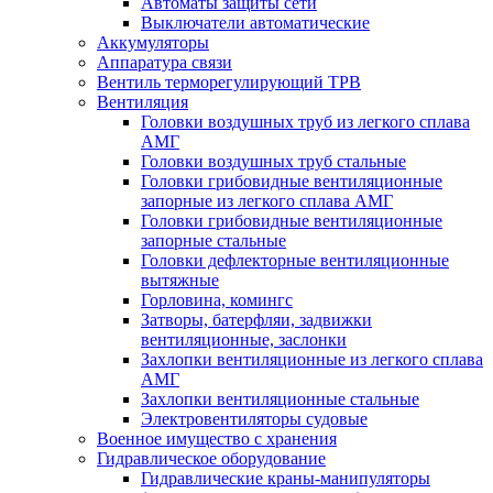
Автоматы защиты сети
Выключатели автоматические
Аккумуляторы
Аппаратура связи
Вентиль терморегулирующий ТРВ
Вентиляция
Головки воздушных труб из легкого сплава
АМГ
Головки воздушных труб стальные
Головки грибовидные вентиляционные
запорные из легкого сплава АМГ
Головки грибовидные вентиляционные
запорные стальные
Головки дефлекторные вентиляционные
вытяжные
Горловина, комингс
Затворы, батерфляи, задвижки
вентиляционные, заслонки
Захлопки вентиляционные из легкого сплава
АМГ
Захлопки вентиляционные стальные
Электровентиляторы судовые
Военное имущество с хранения
Гидравлическое оборудование
Гидравлические краны-манипуляторы