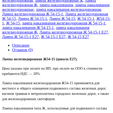
железнодорожная
,
лампы железнодорожные ж
,
Лампа
железнодорожная Ж
,
лампа накаливания
,
лампы накаливания
железнодорожные
,
лампа накаливания железнадорожная
,
Лампа железнодорожная Ж 54-15-1
,
Лампа железнодорожная
Ж 54-15
,
Лампа Ж 54-15-1
,
Лампа Ж 54-15
,
Ж 54-15-1
,
Ж54-15-
1
,
Ж 54-15
,
лампа накаливания железнодорожная Ж 54-15-1
,
лампа накаливания Ж 54-15-1
,
лампа накаливания
железнодорожная Ж
,
Лампа железнодорожная Ж 54-15-1 Е27
,
Лампа Ж 54-15-1 Е27
,
Ж 54-15-1 Е27
,
Ж 54-15 Е27
Описание
Отзывов (0)
Лампа железнодорожная Ж54-15 (цоколь Е27).
Цена указана при оплате на ИП, при оплате на ООО к стоимости
прибавится НДС ― 20%.
Лампа накаливания железнодорожная Ж54-15 применяется для
местного и общего освещения подвижного состава железных дорог,
вагонов трамвая и метрополитена городских железных дорог, а также
для железнодорожных светофоров.
Лампы накаливания типа Ж, используемые для подвижного состава