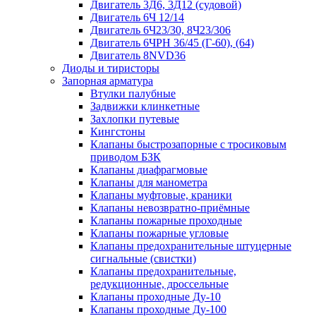
Двигатель 3Д6, 3Д12 (судовой)
Двигатель 6Ч 12/14
Двигатель 6Ч23/30, 8Ч23/306
Двигатель 6ЧРН 36/45 (Г-60), (64)
Двигатель 8NVD36
Диоды и тиристоры
Запорная арматура
Втулки палубные
Задвижки клинкетные
Захлопки путевые
Кингстоны
Клапаны быстрозапорные с тросиковым
приводом БЗК
Клапаны диафрагмовые
Клапаны для манометра
Клапаны муфтовые, краники
Клапаны невозвратно-приёмные
Клапаны пожарные проходные
Клапаны пожарные угловые
Клапаны предохранительные штуцерные
сигнальные (свистки)
Клапаны предохранительные,
редукционные, дроссельные
Клапаны проходные Ду-10
Клапаны проходные Ду-100