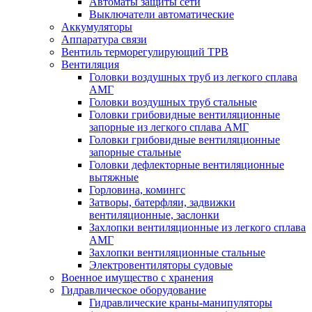
Автоматы защиты сети
Выключатели автоматические
Аккумуляторы
Аппаратура связи
Вентиль терморегулирующий ТРВ
Вентиляция
Головки воздушных труб из легкого сплава
АМГ
Головки воздушных труб стальные
Головки грибовидные вентиляционные
запорные из легкого сплава АМГ
Головки грибовидные вентиляционные
запорные стальные
Головки дефлекторные вентиляционные
вытяжные
Горловина, комингс
Затворы, батерфляи, задвижки
вентиляционные, заслонки
Захлопки вентиляционные из легкого сплава
АМГ
Захлопки вентиляционные стальные
Электровентиляторы судовые
Военное имущество с хранения
Гидравлическое оборудование
Гидравлические краны-манипуляторы