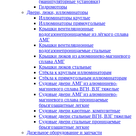
(манипуляторные установки)
Гидромоторы
Двери, люки, иллюминаторы
Иллюминаторы круглые
Иллюминаторы прямоугольные
Крышки вентиляционные
водогазонепроницаемые из лёгкого сплава
АМГ
Крышки вентиляционные
водогазонепроницаемые стальные
Крышки люков из алюминиево-магниевого
сплава АМГ
Крышки люков стальные
Стёкла к круглым иллюминаторам
Стёкла к прямоугольным иллюминаторам
Судовые двери АМГ из алюминиево-
магниевого сплава ВГН, ВЗГ тяжелые
Судовые двери АМГ из алюминиево-
магниевого сплава проницаемые
брызгозащитные легкие
Судовые двери каютные, композитные
Судовые двери стальные ВГН, ВЗГ тяжелые
Судовые двери стальные проницаемые
брызгозащитные легкие
Дизельное оборудование и запчасти