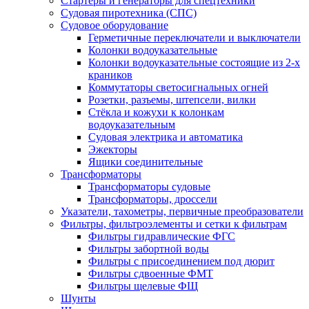
Стартеры и генераторы для спецтехники
Судовая пиротехника (СПС)
Судовое оборудование
Герметичные переключатели и выключатели
Колонки водоуказательные
Колонки водоуказательные состоящие из 2-х
краников
Коммутаторы светосигнальных огней
Розетки, разъемы, штепсели, вилки
Стёкла и кожухи к колонкам
водоуказательным
Судовая электрика и автоматика
Эжекторы
Ящики соединительные
Трансформаторы
Трансформаторы судовые
Трансформаторы, дроссели
Указатели, тахометры, первичные преобразователи
Фильтры, фильтроэлементы и сетки к фильтрам
Фильтры гидравлические ФГС
Фильтры забортной воды
Фильтры с присоединением под дюрит
Фильтры сдвоенные ФМТ
Фильтры щелевые ФЩ
Шунты