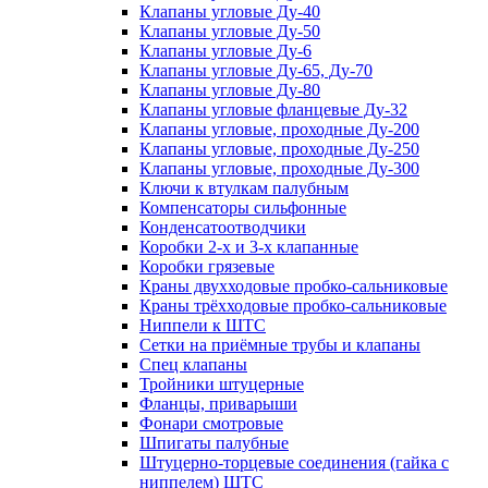
Клапаны угловые Ду-40
Клапаны угловые Ду-50
Клапаны угловые Ду-6
Клапаны угловые Ду-65, Ду-70
Клапаны угловые Ду-80
Клапаны угловые фланцевые Ду-32
Клапаны угловые, проходные Ду-200
Клапаны угловые, проходные Ду-250
Клапаны угловые, проходные Ду-300
Ключи к втулкам палубным
Компенсаторы сильфонные
Конденсатоотводчики
Коробки 2-х и 3-х клапанные
Коробки грязевые
Краны двухходовые пробко-сальниковые
Краны трёхходовые пробко-сальниковые
Ниппели к ШТС
Сетки на приёмные трубы и клапаны
Спец клапаны
Тройники штуцерные
Фланцы, приварыши
Фонари смотровые
Шпигаты палубные
Штуцерно-торцевые соединения (гайка с
ниппелем) ШТС