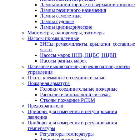
Лампы миниатюрные и сверхминиатюрные
Лампы различного назначения
Лампы самолетные
Лампы судовые
Лампы цилиндрические
Манометры, напоромеры, тягомеры
Насосы промышленные
ЗИПы, ремкомплекты, крылатки, составные
части
Насосы марок НЦВ, НЦВС, НЦВП
Насосы разных марок
Пакетные выключатели, переключатели, ключи
управления
Платы клеммные и соединительные
Пожарная арматура
Головки соединительные пожарные
Распылители пожарной системы
Стволы пожарные РСКМ
Предохранители
Приборы для измерения и регулирования
давления
Приборы для измерения и регулирования
температуры
Регуляторы температуры
Термосопротивление