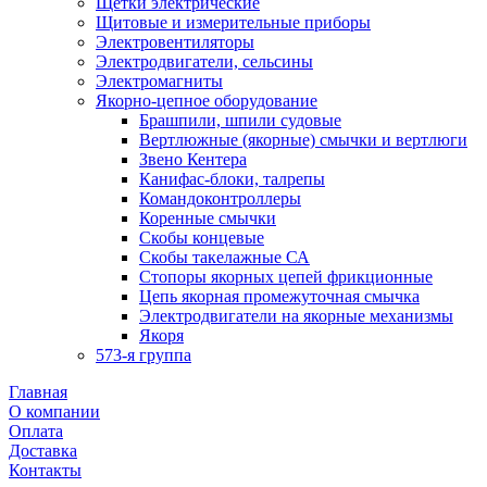
Щетки электрические
Щитовые и измерительные приборы
Электровентиляторы
Электродвигатели, сельсины
Электромагниты
Якорно-цепное оборудование
Брашпили, шпили судовые
Вертлюжные (якорные) смычки и вертлюги
Звено Кентера
Канифас-блоки, талрепы
Командоконтроллеры
Коренные смычки
Скобы концевые
Скобы такелажные СА
Стопоры якорных цепей фрикционные
Цепь якорная промежуточная смычка
Электродвигатели на якорные механизмы
Якоря
573-я группа
Главная
О компании
Оплата
Доставка
Контакты