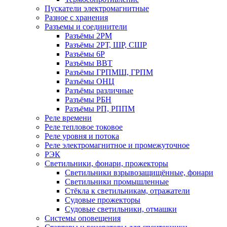
Пускатели электромагнитные
Разное с хранения
Разъемы и соединители
Разъёмы 2РМ
Разъёмы 2РТ, ШР, СШР
Разъёмы 6Р
Разъёмы ВВТ
Разъёмы ГРПМШ, ГРПМ
Разъёмы ОНЦ
Разъёмы различные
Разъёмы РБН
Разъёмы РП, РППМ
Реле времени
Реле тепловое токовое
Реле уровня и потока
Реле электромагнитное и промежуточное
РЭК
Светильники, фонари, прожекторы
Светильники взрывозащищённые, фонари
Светильники промышленные
Стёкла к светильникам, отражатели
Судовые прожекторы
Судовые светильники, отмашки
Системы оповещения