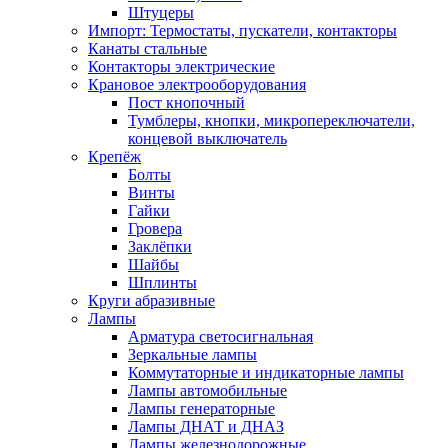
Штуцеры
Импорт: Термостаты, пускатели, контакторы
Канаты стальные
Контакторы электрические
Крановое электрооборудования
Пост кнопочный
Тумблеры, кнопки, микропереключатели,
концевой выключатель
Крепёж
Болты
Винты
Гайки
Гровера
Заклёпки
Шайбы
Шплинты
Круги абразивные
Лампы
Арматура светосигнальная
Зеркальные лампы
Коммутаторные и индикаторные лампы
Лампы автомобильные
Лампы генераторные
Лампы ДНАТ и ДНАЗ
Лампы железнодорожные