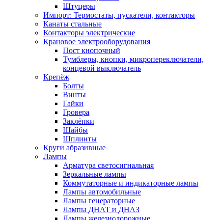
Штуцеры
Импорт: Термостаты, пускатели, контакторы
Канаты стальные
Контакторы электрические
Крановое электрооборудования
Пост кнопочный
Тумблеры, кнопки, микропереключатели,
концевой выключатель
Крепёж
Болты
Винты
Гайки
Гровера
Заклёпки
Шайбы
Шплинты
Круги абразивные
Лампы
Арматура светосигнальная
Зеркальные лампы
Коммутаторные и индикаторные лампы
Лампы автомобильные
Лампы генераторные
Лампы ДНАТ и ДНАЗ
Лампы железнодорожные