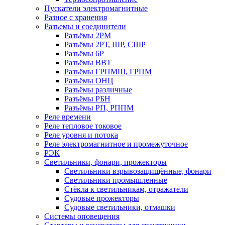
Пускатели электромагнитные
Разное с хранения
Разъемы и соединители
Разъёмы 2РМ
Разъёмы 2РТ, ШР, СШР
Разъёмы 6Р
Разъёмы ВВТ
Разъёмы ГРПМШ, ГРПМ
Разъёмы ОНЦ
Разъёмы различные
Разъёмы РБН
Разъёмы РП, РППМ
Реле времени
Реле тепловое токовое
Реле уровня и потока
Реле электромагнитное и промежуточное
РЭК
Светильники, фонари, прожекторы
Светильники взрывозащищённые, фонари
Светильники промышленные
Стёкла к светильникам, отражатели
Судовые прожекторы
Судовые светильники, отмашки
Системы оповещения