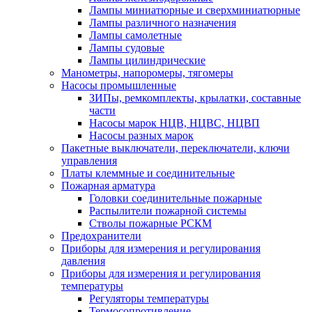
Лампы миниатюрные и сверхминиатюрные
Лампы различного назначения
Лампы самолетные
Лампы судовые
Лампы цилиндрические
Манометры, напоромеры, тягомеры
Насосы промышленные
ЗИПы, ремкомплекты, крылатки, составные
части
Насосы марок НЦВ, НЦВС, НЦВП
Насосы разных марок
Пакетные выключатели, переключатели, ключи
управления
Платы клеммные и соединительные
Пожарная арматура
Головки соединительные пожарные
Распылители пожарной системы
Стволы пожарные РСКМ
Предохранители
Приборы для измерения и регулирования
давления
Приборы для измерения и регулирования
температуры
Регуляторы температуры
Термосопротивление