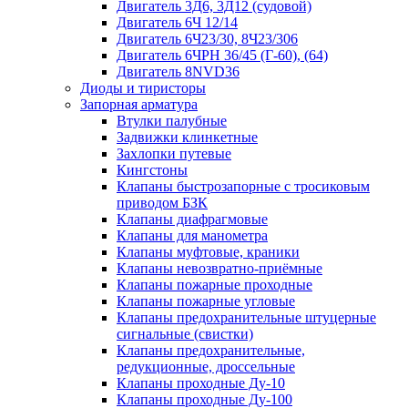
Двигатель 3Д6, 3Д12 (судовой)
Двигатель 6Ч 12/14
Двигатель 6Ч23/30, 8Ч23/306
Двигатель 6ЧРН 36/45 (Г-60), (64)
Двигатель 8NVD36
Диоды и тиристоры
Запорная арматура
Втулки палубные
Задвижки клинкетные
Захлопки путевые
Кингстоны
Клапаны быстрозапорные с тросиковым
приводом БЗК
Клапаны диафрагмовые
Клапаны для манометра
Клапаны муфтовые, краники
Клапаны невозвратно-приёмные
Клапаны пожарные проходные
Клапаны пожарные угловые
Клапаны предохранительные штуцерные
сигнальные (свистки)
Клапаны предохранительные,
редукционные, дроссельные
Клапаны проходные Ду-10
Клапаны проходные Ду-100