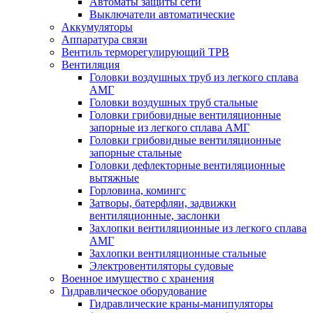
Автоматы защиты сети
Выключатели автоматические
Аккумуляторы
Аппаратура связи
Вентиль терморегулирующий ТРВ
Вентиляция
Головки воздушных труб из легкого сплава
АМГ
Головки воздушных труб стальные
Головки грибовидные вентиляционные
запорные из легкого сплава АМГ
Головки грибовидные вентиляционные
запорные стальные
Головки дефлекторные вентиляционные
вытяжные
Горловина, комингс
Затворы, батерфляи, задвижки
вентиляционные, заслонки
Захлопки вентиляционные из легкого сплава
АМГ
Захлопки вентиляционные стальные
Электровентиляторы судовые
Военное имущество с хранения
Гидравлическое оборудование
Гидравлические краны-манипуляторы