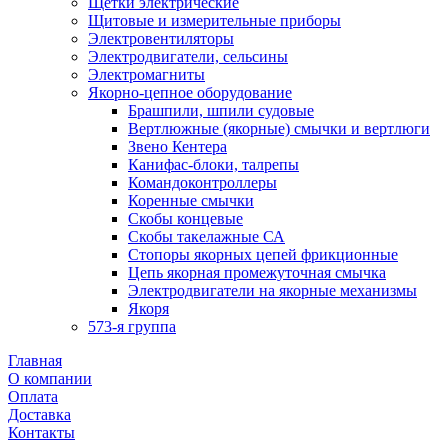
Щетки электрические
Щитовые и измерительные приборы
Электровентиляторы
Электродвигатели, сельсины
Электромагниты
Якорно-цепное оборудование
Брашпили, шпили судовые
Вертлюжные (якорные) смычки и вертлюги
Звено Кентера
Канифас-блоки, талрепы
Командоконтроллеры
Коренные смычки
Скобы концевые
Скобы такелажные СА
Стопоры якорных цепей фрикционные
Цепь якорная промежуточная смычка
Электродвигатели на якорные механизмы
Якоря
573-я группа
Главная
О компании
Оплата
Доставка
Контакты