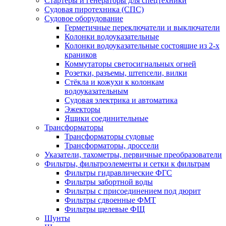
Стартеры и генераторы для спецтехники
Судовая пиротехника (СПС)
Судовое оборудование
Герметичные переключатели и выключатели
Колонки водоуказательные
Колонки водоуказательные состоящие из 2-х
краников
Коммутаторы светосигнальных огней
Розетки, разъемы, штепсели, вилки
Стёкла и кожухи к колонкам
водоуказательным
Судовая электрика и автоматика
Эжекторы
Ящики соединительные
Трансформаторы
Трансформаторы судовые
Трансформаторы, дроссели
Указатели, тахометры, первичные преобразователи
Фильтры, фильтроэлементы и сетки к фильтрам
Фильтры гидравлические ФГС
Фильтры забортной воды
Фильтры с присоединением под дюрит
Фильтры сдвоенные ФМТ
Фильтры щелевые ФЩ
Шунты