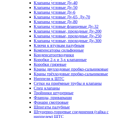
Клапаны угловые Ду-40
Клапаны угловые Ду-50
Клапаны угловые Ду-6
Клапаны угловые Ду-65, Ду-70
Клапаны угловые Ду-80
Клапаны угловые фланцевые Ду-32
Клапаны угловые, проходные Ду-200
Клапаны угловые, проходные Ду-250
Клапаны угловые, проходные Ду-300
Ключи к втулкам палубным
Компенсаторы сильфонные
Конденсатоотводчики
Коробки 2-х и 3-х клапанные
Коробки грязевые
Краны двухходовые пробко-сальниковые
Краны трёхходовые пробко-сальниковые
Ниппели к ШТС
Сетки на приёмные трубы и клапаны
Спец клапаны
Тройники штуцерные
Фланцы, приварыши
Фонари смотровые
Шпигаты палубные
Штуцерно-торцевые соединения (гайка с
ниппелем) ШТС