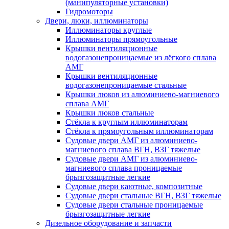
(манипуляторные установки)
Гидромоторы
Двери, люки, иллюминаторы
Иллюминаторы круглые
Иллюминаторы прямоугольные
Крышки вентиляционные
водогазонепроницаемые из лёгкого сплава
АМГ
Крышки вентиляционные
водогазонепроницаемые стальные
Крышки люков из алюминиево-магниевого
сплава АМГ
Крышки люков стальные
Стёкла к круглым иллюминаторам
Стёкла к прямоугольным иллюминаторам
Судовые двери АМГ из алюминиево-
магниевого сплава ВГН, ВЗГ тяжелые
Судовые двери АМГ из алюминиево-
магниевого сплава проницаемые
брызгозащитные легкие
Судовые двери каютные, композитные
Судовые двери стальные ВГН, ВЗГ тяжелые
Судовые двери стальные проницаемые
брызгозащитные легкие
Дизельное оборудование и запчасти