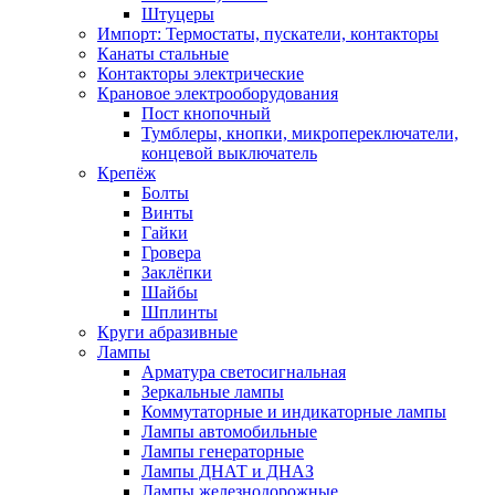
Штуцеры
Импорт: Термостаты, пускатели, контакторы
Канаты стальные
Контакторы электрические
Крановое электрооборудования
Пост кнопочный
Тумблеры, кнопки, микропереключатели,
концевой выключатель
Крепёж
Болты
Винты
Гайки
Гровера
Заклёпки
Шайбы
Шплинты
Круги абразивные
Лампы
Арматура светосигнальная
Зеркальные лампы
Коммутаторные и индикаторные лампы
Лампы автомобильные
Лампы генераторные
Лампы ДНАТ и ДНАЗ
Лампы железнодорожные