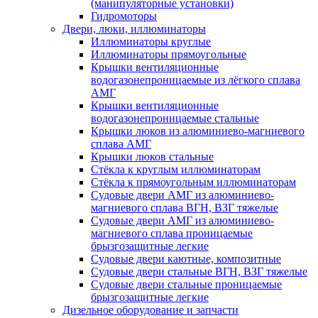
(манипуляторные установки)
Гидромоторы
Двери, люки, иллюминаторы
Иллюминаторы круглые
Иллюминаторы прямоугольные
Крышки вентиляционные
водогазонепроницаемые из лёгкого сплава
АМГ
Крышки вентиляционные
водогазонепроницаемые стальные
Крышки люков из алюминиево-магниевого
сплава АМГ
Крышки люков стальные
Стёкла к круглым иллюминаторам
Стёкла к прямоугольным иллюминаторам
Судовые двери АМГ из алюминиево-
магниевого сплава ВГН, ВЗГ тяжелые
Судовые двери АМГ из алюминиево-
магниевого сплава проницаемые
брызгозащитные легкие
Судовые двери каютные, композитные
Судовые двери стальные ВГН, ВЗГ тяжелые
Судовые двери стальные проницаемые
брызгозащитные легкие
Дизельное оборудование и запчасти