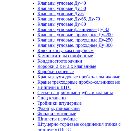
Клапаны угловые Ду-40
Клапаны угловые Ду-50
Клапаны угловые Ду-6
Клапаны угловые Ду-65, Ду-70
Клапаны угловые Ду-80
Клапаны угловые фланцевые Ду-32
Клапаны угловые, проходные Ду-200
Клапаны угловые, проходные Ду-250
Клапаны угловые, проходные Ду-300
Ключи к втулкам палубным
Компенсаторы сильфонные
Конденсатоотводчики
Коробки 2-х и 3-х клапанные
Коробки грязевые
Краны двухходовые пробко-сальниковые
Краны трёхходовые пробко-сальниковые
Ниппели к ШТС
Сетки на приёмные трубы и клапаны
Спец клапаны
Тройники штуцерные
Фланцы, приварыши
Фонари смотровые
Шпигаты палубные
Штуцерно-торцевые соединения (гайка с
ниппелем) ШТС