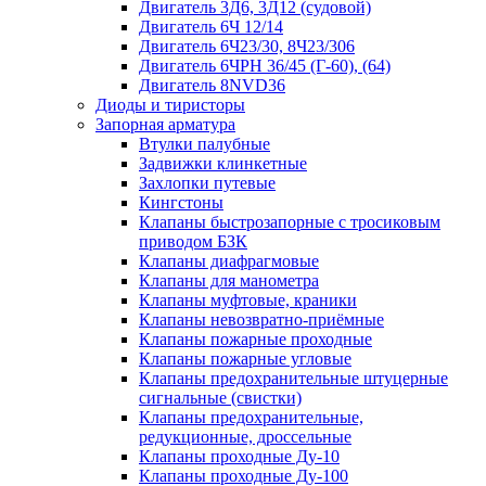
Двигатель 3Д6, 3Д12 (судовой)
Двигатель 6Ч 12/14
Двигатель 6Ч23/30, 8Ч23/306
Двигатель 6ЧРН 36/45 (Г-60), (64)
Двигатель 8NVD36
Диоды и тиристоры
Запорная арматура
Втулки палубные
Задвижки клинкетные
Захлопки путевые
Кингстоны
Клапаны быстрозапорные с тросиковым
приводом БЗК
Клапаны диафрагмовые
Клапаны для манометра
Клапаны муфтовые, краники
Клапаны невозвратно-приёмные
Клапаны пожарные проходные
Клапаны пожарные угловые
Клапаны предохранительные штуцерные
сигнальные (свистки)
Клапаны предохранительные,
редукционные, дроссельные
Клапаны проходные Ду-10
Клапаны проходные Ду-100