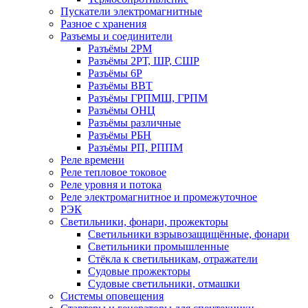
Пускатели электромагнитные
Разное с хранения
Разъемы и соединители
Разъёмы 2РМ
Разъёмы 2РТ, ШР, СШР
Разъёмы 6Р
Разъёмы ВВТ
Разъёмы ГРПМШ, ГРПМ
Разъёмы ОНЦ
Разъёмы различные
Разъёмы РБН
Разъёмы РП, РППМ
Реле времени
Реле тепловое токовое
Реле уровня и потока
Реле электромагнитное и промежуточное
РЭК
Светильники, фонари, прожекторы
Светильники взрывозащищённые, фонари
Светильники промышленные
Стёкла к светильникам, отражатели
Судовые прожекторы
Судовые светильники, отмашки
Системы оповещения