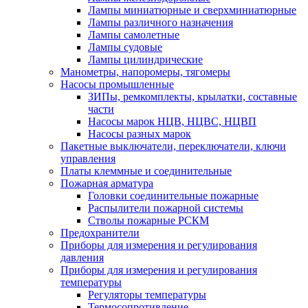
Лампы миниатюрные и сверхминиатюрные
Лампы различного назначения
Лампы самолетные
Лампы судовые
Лампы цилиндрические
Манометры, напоромеры, тягомеры
Насосы промышленные
ЗИПы, ремкомплекты, крылатки, составные
части
Насосы марок НЦВ, НЦВС, НЦВП
Насосы разных марок
Пакетные выключатели, переключатели, ключи
управления
Платы клеммные и соединительные
Пожарная арматура
Головки соединительные пожарные
Распылители пожарной системы
Стволы пожарные РСКМ
Предохранители
Приборы для измерения и регулирования
давления
Приборы для измерения и регулирования
температуры
Регуляторы температуры
Термосопротивление