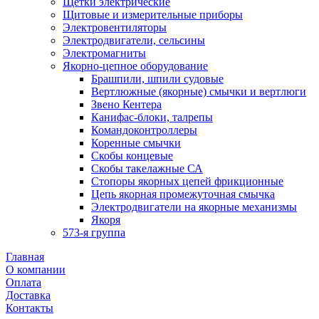
Щетки электрические
Щитовые и измерительные приборы
Электровентиляторы
Электродвигатели, сельсины
Электромагниты
Якорно-цепное оборудование
Брашпили, шпили судовые
Вертлюжные (якорные) смычки и вертлюги
Звено Кентера
Канифас-блоки, талрепы
Командоконтроллеры
Коренные смычки
Скобы концевые
Скобы такелажные СА
Стопоры якорных цепей фрикционные
Цепь якорная промежуточная смычка
Электродвигатели на якорные механизмы
Якоря
573-я группа
Главная
О компании
Оплата
Доставка
Контакты