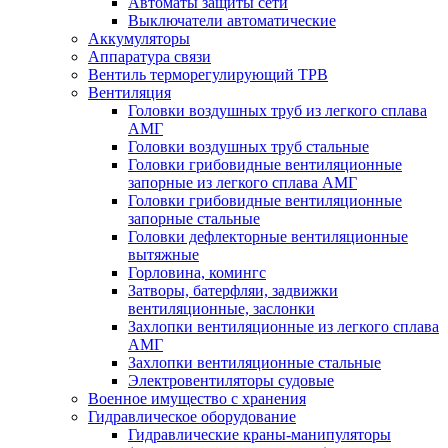
Автоматы защиты сети
Выключатели автоматические
Аккумуляторы
Аппаратура связи
Вентиль терморегулирующий ТРВ
Вентиляция
Головки воздушных труб из легкого сплава
АМГ
Головки воздушных труб стальные
Головки грибовидные вентиляционные
запорные из легкого сплава АМГ
Головки грибовидные вентиляционные
запорные стальные
Головки дефлекторные вентиляционные
вытяжные
Горловина, комингс
Затворы, батерфляи, задвижки
вентиляционные, заслонки
Захлопки вентиляционные из легкого сплава
АМГ
Захлопки вентиляционные стальные
Электровентиляторы судовые
Военное имущество с хранения
Гидравлическое оборудование
Гидравлические краны-манипуляторы