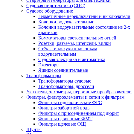
Стартеры и генераторы для спецтехники
Судовая пиротехника (СПС)
Судовое оборудование
Герметичные переключатели и выключатели
Колонки водоуказательные
Колонки водоуказательные состоящие из 2-х
краников
Коммутаторы светосигнальных огней
Розетки, разъемы, штепсели, вилки
Стёкла и кожухи к колонкам
водоуказательным
Судовая электрика и автоматика
Эжекторы
Ящики соединительные
Трансформаторы
Трансформаторы судовые
Трансформаторы, дроссели
Указатели, тахометры, первичные преобразователи
Фильтры, фильтроэлементы и сетки к фильтрам
Фильтры гидравлические ФГС
Фильтры забортной воды
Фильтры с присоединением под дюрит
Фильтры сдвоенные ФМТ
Фильтры щелевые ФЩ
Шунты