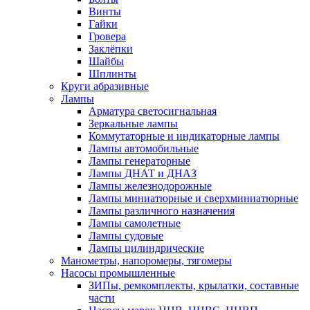
Винты
Гайки
Гровера
Заклёпки
Шайбы
Шплинты
Круги абразивные
Лампы
Арматура светосигнальная
Зеркальные лампы
Коммутаторные и индикаторные лампы
Лампы автомобильные
Лампы генераторные
Лампы ДНАТ и ДНАЗ
Лампы железнодорожные
Лампы миниатюрные и сверхминиатюрные
Лампы различного назначения
Лампы самолетные
Лампы судовые
Лампы цилиндрические
Манометры, напоромеры, тягомеры
Насосы промышленные
ЗИПы, ремкомплекты, крылатки, составные
части