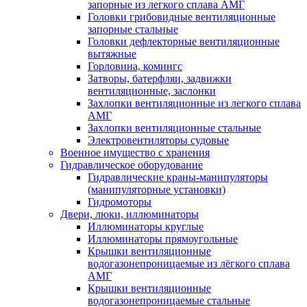
запорные из легкого сплава АМГ
Головки грибовидные вентиляционные
запорные стальные
Головки дефлекторные вентиляционные
вытяжные
Горловина, комингс
Затворы, батерфляи, задвижки
вентиляционные, заслонки
Захлопки вентиляционные из легкого сплава
АМГ
Захлопки вентиляционные стальные
Электровентиляторы судовые
Военное имущество с хранения
Гидравлическое оборудование
Гидравлические краны-манипуляторы
(манипуляторные установки)
Гидромоторы
Двери, люки, иллюминаторы
Иллюминаторы круглые
Иллюминаторы прямоугольные
Крышки вентиляционные
водогазонепроницаемые из лёгкого сплава
АМГ
Крышки вентиляционные
водогазонепроницаемые стальные