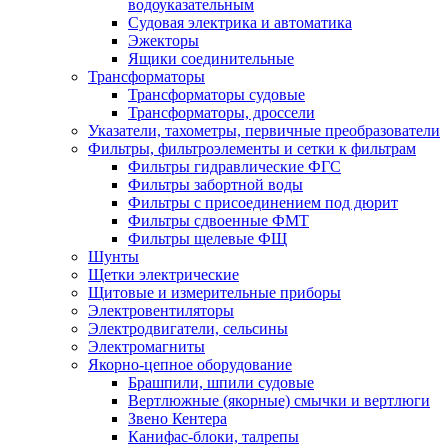
водоуказательным
Судовая электрика и автоматика
Эжекторы
Ящики соединительные
Трансформаторы
Трансформаторы судовые
Трансформаторы, дроссели
Указатели, тахометры, первичные преобразователи
Фильтры, фильтроэлементы и сетки к фильтрам
Фильтры гидравлические ФГС
Фильтры забортной воды
Фильтры с присоединением под дюрит
Фильтры сдвоенные ФМТ
Фильтры щелевые ФЩ
Шунты
Щетки электрические
Щитовые и измерительные приборы
Электровентиляторы
Электродвигатели, сельсины
Электромагниты
Якорно-цепное оборудование
Брашпили, шпили судовые
Вертлюжные (якорные) смычки и вертлюги
Звено Кентера
Канифас-блоки, талрепы