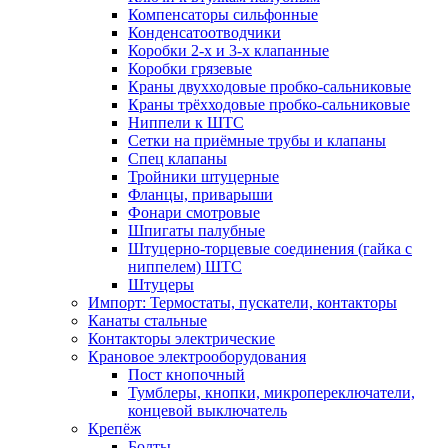
Компенсаторы сильфонные
Конденсатоотводчики
Коробки 2-х и 3-х клапанные
Коробки грязевые
Краны двухходовые пробко-сальниковые
Краны трёхходовые пробко-сальниковые
Ниппели к ШТС
Сетки на приёмные трубы и клапаны
Спец клапаны
Тройники штуцерные
Фланцы, приварыши
Фонари смотровые
Шпигаты палубные
Штуцерно-торцевые соединения (гайка с
ниппелем) ШТС
Штуцеры
Импорт: Термостаты, пускатели, контакторы
Канаты стальные
Контакторы электрические
Крановое электрооборудования
Пост кнопочный
Тумблеры, кнопки, микропереключатели,
концевой выключатель
Крепёж
Болты