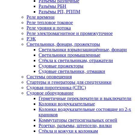
Разъёмы различные
Разъёмы РБН
Разъёмы РП, РППМ
Реле времени
Реле тепловое токовое
Реле уровня и потока
Реле электромагнитное и промежуточное
РЭК
Светильники, фонари, прожекторы
Светильники взрывозащищённые, фонари
Светильники промышленные
Стёкла к светильникам, отражатели
Судовые прожекторы
Судовые светильники, отмашки
Системы оповещения
Стартеры и генераторы для спецтехники
Судовая пиротехника (СПС)
Судовое оборудование
Герметичные переключатели и выключатели
Колонки водоуказательные
Колонки водоуказательные состоящие из 2-х
краников
Коммутаторы светосигнальных огней
Розетки, разъемы, штепсели, вилки
Стёкла и кожухи к колонкам